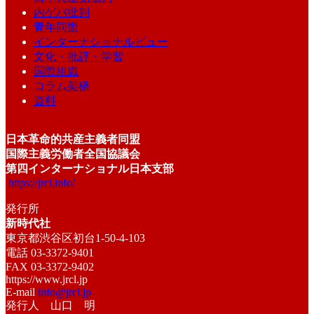
内ゲバ批判
青年同盟
インターナショナルビュー
文化・批評・学習
国際組織
コラム架橋
資料
日本革命的共産主義者同盟
国際主義労働者全国協議会
第四インターナショナル日本支部
https://jrcl.info/
発行所
新時代社
東京都渋谷区初台1-50-4-103
電話 03-3372-9401
FAX 03-3372-9402
https://www.jrcl.jp
E-mail
info@jrcl.jp
発行人 山口 明