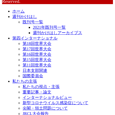
Reserved.
ホーム
週刊かけはし
既刊号一覧
2021年既刊号一覧
週刊かけはしアーカイブス
第四インターナショナル
第18回世界大会
第17回世界大会
第16回世界大会
第15回世界大会
第11回世界大会
日本支部関連
国際委員会
私たちの主張
私たちの視点・主張
重要記事・論文
インターナショナルビュー
新型コロナウイルス感染症について
尖閣・領土問題について
JRCL大会報告