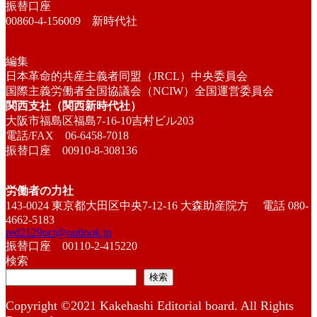
振替口座
00860-4-156009 新時代社
編集
日本革命的共産主義者同盟（JRCL）中央委員会
国際主義労働者全国協議会（NCIW）全国運営委員会
関西支社（関西新時代社）
大阪市福島区福島7-16-10吉村ビル203
電話/FAX 06-6458-7018
振替口座 00910-8-308136
労働者の力社
143-0024 東京都大田区中央7-12-16 大森助産院方 電話 080-
4662-5183
red2129oct@outlook.jp
振替口座 00110-2-415220
検索
検索
Copyright ©2021 Kakehashi Editorial board. All Rights