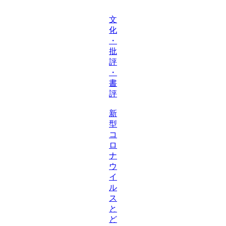
文
化
・
批
評
・
書
評
新
型
コ
ロ
ナ
ウ
イ
ル
ス
と
ど