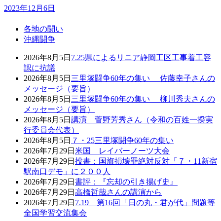
2023年12月6日
各地の闘い
沖縄闘争
2026年8月5日
7.25県によるリニア静岡工区工事着工容
認に抗議
2026年8月5日
三里塚闘争60年の集い 佐藤幸子さんの
メッセージ（要旨）
2026年8月5日
三里塚闘争60年の集い 柳川秀夫さんの
メッセージ（要旨）
2026年8月5日
講演 菅野芳秀さん（令和の百姓一揆実
行委員会代表）
2026年8月5日
７・25三里塚闘争60年の集い
2026年7月29日
米国 レイバーノーツ大会
2026年7月29日
投書：国旗損壊罪絶対反対「７・11新宿
駅南口デモ」に２００人
2026年7月29日
書評：『忘却の引き揚げ史』
2026年7月29日
高橋哲哉さんの講演から
2026年7月29日
7.19 第16回「日の丸・君が代」問題等
全国学習交流集会