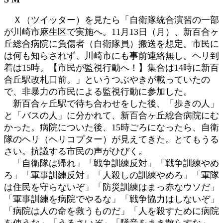
新
日
Ｘ（ツイッター）を見たら「自衛隊統合演習の一部
時
が川崎市麻生区で実施へ。11月13日（月）、新百合ヶ
:
丘総合病院に負傷者（自衛隊員）搬送を想定。市民に
は何も知らされず、川崎市にも事前連絡無し。ヘリ到
着は15時。【市民が監視行動へ！】集合は14時に新百
合丘駅改札口前。」というつぶやきが載っていたの
で、非暴力の市民による監視行動に参加した。
新百合ヶ丘駅で待ち合わせをした後、「歩きの人」
と「バスの人」に分かれて、新百合ヶ丘総合病院にむ
かった。病院についた後、15時ごろになったら、自衛
隊のヘリ（ヘリコプター）が見えてきた。とてもうる
さい。抗議する市民の声がひびく。
「自衛隊は帰れ」「戦争訓練反対」「戦争訓練やめ
ろ」「軍事訓練反対」「人殺しの訓練やめろ」「軍隊
は住民を守らないぞ」「防災訓練はまっ赤なウソだ」
「軍事訓練を病院でやるな」「戦争協力はしないぞ」
「病院は人の命を救うものだ」「人を殺すために病院
を使うな」「うるさいぞ」「騒音をまき散らすな」