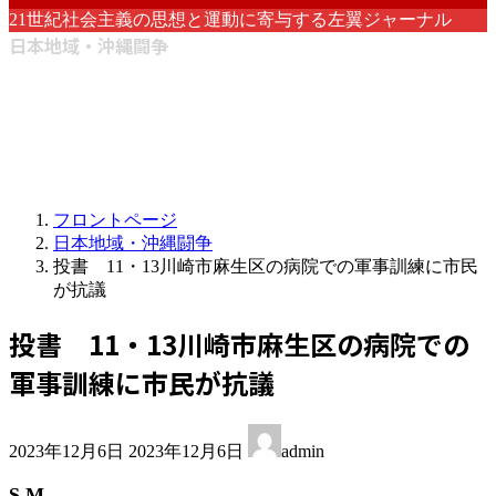
21世紀社会主義の思想と運動に寄与する左翼ジャーナル
日本地域・沖縄闘争
フロントページ
日本地域・沖縄闘争
投書 11・13川崎市麻生区の病院での軍事訓練に市民
が抗議
投書 11・13川崎市麻生区の病院での
軍事訓練に市民が抗議
最
2023年12月6日
2023年12月6日
admin
終
更
S M