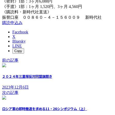
《密封》1部：3ヶ月6,088円
《手渡》1部：1ヶ月 1,520円、3ヶ月 4,560円
《購読料・新時代社直送》
振替口座 ００８６０－４－１５６００９ 新時代社
購読申込み
Facebook
X
Bluesky
LINE
Copy
前の記事
２０２４年三里塚反対同盟旗開き
2023年12月6日
次の記事
ロシア軍の即時撤退を求める11・26シンポジウム（上）