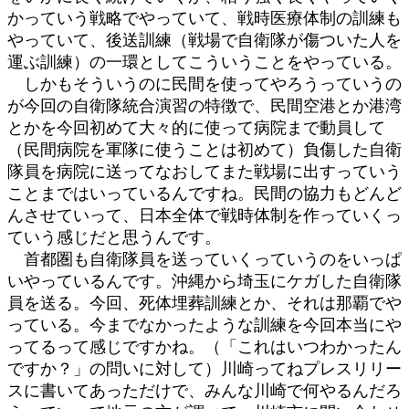
かっていう戦略でやっていて、戦時医療体制の訓練も
やっていて、後送訓練（戦場で自衛隊が傷ついた人を
運ぶ訓練）の一環としてこういうことをやっている。
しかもそういうのに民間を使ってやろうっていうの
が今回の自衛隊統合演習の特徴で、民間空港とか港湾
とかを今回初めて大々的に使って病院まで動員して
（民間病院を軍隊に使うことは初めて）負傷した自衛
隊員を病院に送ってなおしてまた戦場に出すっていう
ことまではいっているんですね。民間の協力もどんど
んさせていって、日本全体で戦時体制を作っていくっ
ていう感じだと思うんです。
首都圏も自衛隊員を送っていくっていうのをいっぱ
いやっているんです。沖縄から埼玉にケガした自衛隊
員を送る。今回、死体埋葬訓練とか、それは那覇でや
っている。今までなかったような訓練を今回本当にや
ってるって感じですかね。（「これはいつわかったん
ですか？」の問いに対して）川崎ってねプレスリリー
スに書いてあっただけで、みんな川崎で何やるんだろ