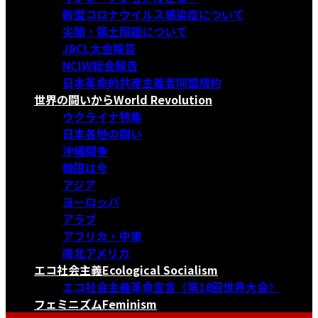
新型コロナウイルス感染症について
尖閣・領土問題について
JRCL大会報告
NCIW総会報告
日本革命的共産主義者同盟規約
世界の闘いから
World Revolution
ウクライナ特集
日本各地の闘い
沖縄闘争
韓国は今
アジア
ヨーロッパ
アラブ
アフリカ・中東
南北アメリカ
エコ社会主義
Ecological Socialism
エコ社会主義革命宣言〈第18回世界大会〉
フェミニズム
Feminism