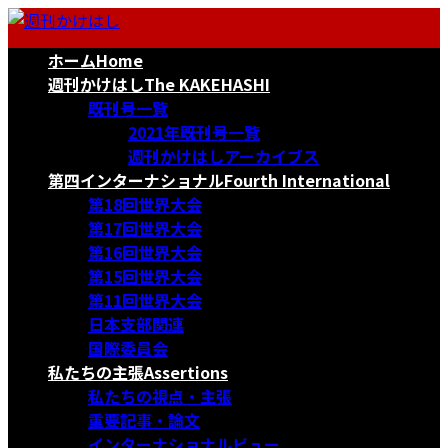
コ
ナ
ン
ビ
ホーム
Home
テ
ゲ
ン
ー
週刊かけはし
The KAKEHASHI
ツ
シ
既刊号一覧
へ
ョ
2021年既刊号一覧
ス
ン
週刊かけはしアーカイブス
キ
に
第四インターナショナル
Fourth International
ッ
移
第18回世界大会
プ
動
第17回世界大会
第16回世界大会
第15回世界大会
第11回世界大会
日本支部関連
国際委員会
私たちの主張
Assertions
私たちの視点・主張
重要記事・論文
インターナショナルビュー