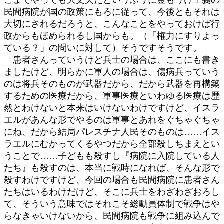
民間病院が国の政策にもろに従って、今後ともそれは
大切にされるだろうと、こんなことをやっておけば行
政からもほめられるし国からも。（「権力にすりよっ
ている？」の問いに対して）そうですそうです。
患者さんっていうけど兵士の場合は、ここにも書き
ましたけど、明らかに軍人の場合は、傷病兵っていう
のは将兵そのものが武器だから、だから武器を再構築
するための医療だから、軍事医療といわゆる医療は歴
然とわけないと本来はいけないわけですけど、イスラ
エルがあんな形でやるのは軍事とあれをぐちゃぐちゃ
にね、だから結局パレスチナ人民そのものは……イス
ラエルにむかってくるやつだから全部殺しちまえとい
うことで……子どもも殺すし『病院に入院している人
たち』も殺すのは、本当に戦時になれば、そんな形で
殺すわけですけど、今回の場合も民間病院に患者さん
たちはいるわけだけど、そこに兵士をわざわざおろし
て、そういう意味ではそれこそ総動員体制で戦争はや
らなきゃいけないから、民間病院も戦争に組み込んで