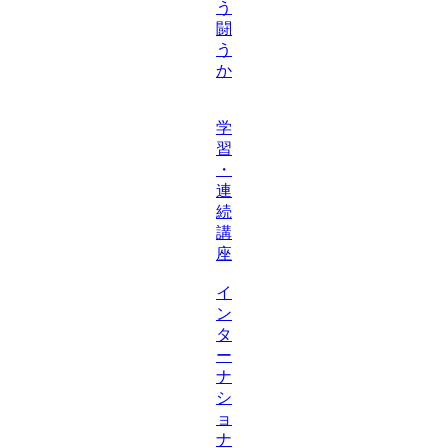
う
闘
う
か
学
習
・
連
続
講
座
イ
ン
タ
ー
ナ
シ
ョ
ナ