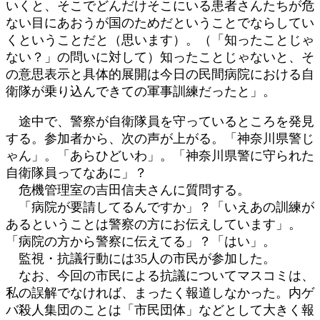
いくと、そこでどんだけそこにいる患者さんたちが危
ない目にあおうが国のためだということでならしてい
くということだと（思います）。（「知ったことじゃ
ない？」の問いに対して）知ったことじゃないと、そ
の意思表示と具体的展開は今日の民間病院における自
衛隊が乗り込んできての軍事訓練だったと」。
途中で、警察が自衛隊員を守っているところを発見
する。参加者から、次の声が上がる。「神奈川県警じ
ゃん」。「あらひどいわ」。「神奈川県警に守られた
自衛隊員ってなあに」？
危機管理室の吉田信夫さんに質問する。
「病院が要請してるんですか」？「いえあの訓練が
あるということは警察の方にお伝えしています」。
「病院の方から警察に伝えてる」？「はい」。
監視・抗議行動には35人の市民が参加した。
なお、今回の市民による抗議についてマスコミは、
私の誤解でなければ、まったく報道しなかった。内ゲ
バ殺人集団のことは「市民団体」などとして大きく報