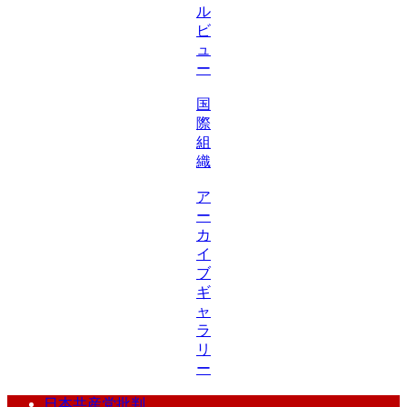
ル
ビ
ュ
ー
国
際
組
織
ア
ー
カ
イ
ブ
ギ
ャ
ラ
リ
ー
日本共産党批判