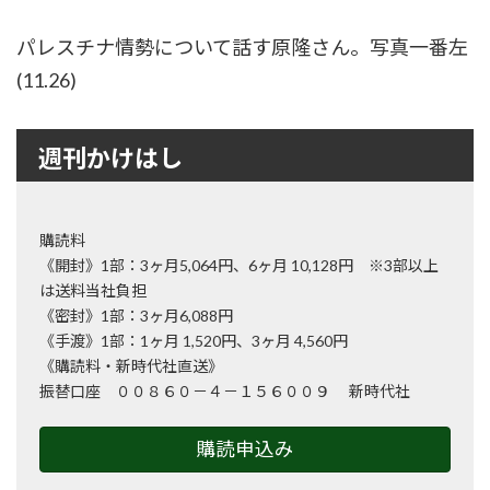
パレスチナ情勢について話す原隆さん。写真一番左
(11.26)
週刊かけはし
購読料
《開封》1部：3ヶ月5,064円、6ヶ月 10,128円 ※3部以上
は送料当社負担
《密封》1部：3ヶ月6,088円
《手渡》1部：1ヶ月 1,520円、3ヶ月 4,560円
《購読料・新時代社直送》
振替口座 ００８６０－４－１５６００９ 新時代社
購読申込み