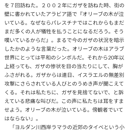
を７回訪ねた。２００２年にガザを訪ねた時、街の
壁に書かれていたアラビア語で『オリーブの木が泣
いている。なぜならパレスチナではこれからもまだ
まだ多くの人が犠牲を払うことになるだろう。そう
嘆いているからだ』。まるで今のガザの状況を暗示
したかのような言葉だった。オリーブの木はアラブ
世界にとっては平和のシンボルだ。それから20年以
上経っても、ガザの惨状を目の当たりにして、胸が
ふさがれる。ガザからは連日、イスラエルの無差別
攻撃にさらされている人びとのうめき声が聞こえて
くる。それは私たちに、ガザを見捨てないで、と訴
えている悲痛な叫びだ。この声に私たちは耳をすま
せよう。オリーブの木が泣いている。傍観者でいて
はならない」。
「ヨルダン川西岸ラマラの近郊のタイベという小