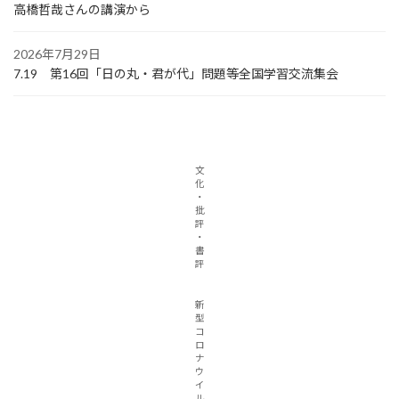
高橋哲哉さんの講演から
2026年7月29日
7.19 第16回「日の丸・君が代」問題等全国学習交流集会
文
化
・
批
評
・
書
評
新
型
コ
ロ
ナ
ウ
イ
ル