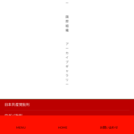
ー
国
際
組
織
ア
ー
カ
イ
ブ
ギ
ャ
ラ
リ
ー
日本共産党批判
内ゲバ批判
青年同盟
MENU
HOME
お問い合わせ