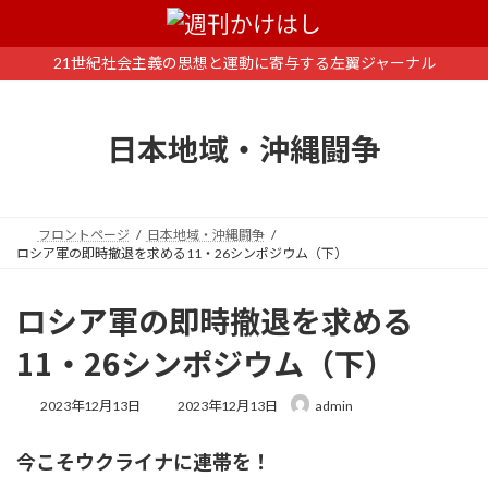
コ
ナ
ン
ビ
テ
ゲ
21世紀社会主義の思想と運動に寄与する左翼ジャーナル
ン
ー
ツ
シ
へ
ョ
日本地域・沖縄闘争
ス
ン
キ
に
ッ
移
プ
動
フロントページ
日本地域・沖縄闘争
ロシア軍の即時撤退を求める11・26シンポジウム（下）
ロシア軍の即時撤退を求める
11・26シンポジウム（下）
最
2023年12月13日
2023年12月13日
admin
終
更
今こそウクライナに連帯を！
新
日