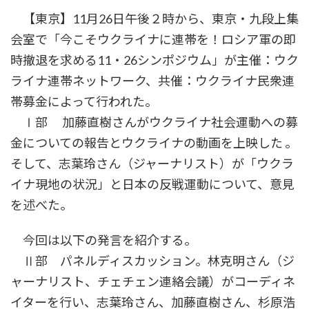
時
【東京】11月26日午後２時から、東京・九段上集
:
会室で「今こそウクライナに連帯を！ロシア軍の即
時撤退を求める11・26シンポジウム」が主催：ウク
ライナ連帯ネットワーク、共催：ウクライナ民衆連
帯募金によって行われた。
Ⅰ部 加藤直樹さんがウクライナ社会運動への募
金についての報告とウクライナの動画を上映した 。
そして、志葉玲さん（ジャーナリスト）が「ウクラ
イナ現地の状況」と日本の反戦運動について、意見
を述べた。
今回は以下の発言を紹介する。
Ⅱ部 パネルディスカッション。林克明さん（ジ
ャーナリスト、チェチェン連絡会議）がコーディネ
イターを行い、志葉玲さん、加藤直樹さん、杉原浩