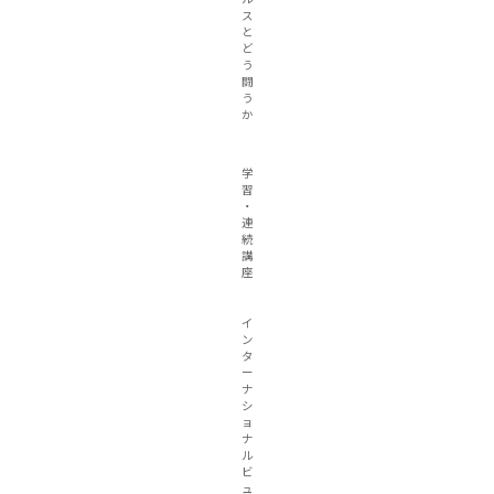
ス
と
ど
う
闘
う
か
学
習
・
連
続
講
座
イ
ン
タ
ー
ナ
シ
ョ
ナ
ル
ビ
ュ