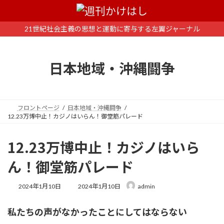
コ
ナ
ン
ビ
テ
ゲ
21世紀社会主義の思想と運動に寄与する左翼ジャーナル
ン
ー
ツ
シ
へ
ョ
日本地域・沖縄闘争
ス
ン
キ
に
ッ
移
プ
動
フロントページ
日本地域・沖縄闘争
12.23万博中止！カジノはいらん！御堂筋パレード
12.23万博中止！カジノはいら
ん！御堂筋パレード
最
2024年1月10日
2024年1月10日
admin
終
更
私たちの声がなかったことにしてはならない
新
日