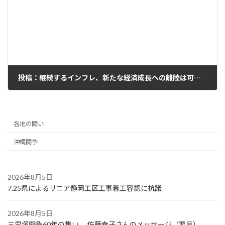
投稿：継続するインフレ、新たな経済成長への離陸は可能か（下）
2024年1月10日
各地の闘い
沖縄闘争
2026年8月5日
7.25県によるリニア静岡工区工事着工容認に抗議
2026年8月5日
三里塚闘争60年の集い 佐藤幸子さんのメッセージ（要旨）