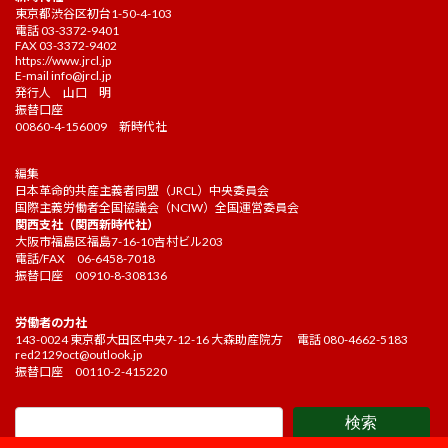
東京都渋谷区初台1-50-4-103
電話 03-3372-9401
FAX 03-3372-9402
https://www.jrcl.jp
E-mail
info@jrcl.jp
発行人 山口 明
振替口座
00860-4-156009 新時代社
編集
日本革命的共産主義者同盟（JRCL）中央委員会
国際主義労働者全国協議会（NCIW）全国運営委員会
関西支社（関西新時代社）
大阪市福島区福島7-16-10吉村ビル203
電話/FAX 06-6458-7018
振替口座 00910-8-308136
労働者の力社
143-0024 東京都大田区中央7-12-16 大森助産院方 電話 080-4662-5183
red2129oct@outlook.jp
振替口座 00110-2-415220
検索