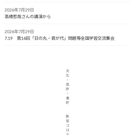
2026年7月29日
高橋哲哉さんの講演から
2026年7月29日
7.19 第16回「日の丸・君が代」問題等全国学習交流集会
文
化
・
批
評
・
書
評
新
型
コ
ロ
ナ