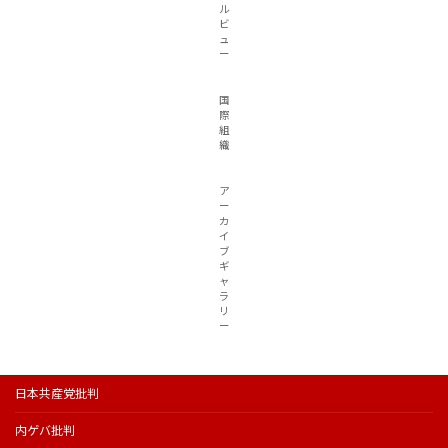
ル
ビ
ュ
ー
国
際
組
織
ア
ー
カ
イ
ブ
ギ
ャ
ラ
リ
ー
日本共産党批判
内ゲバ批判