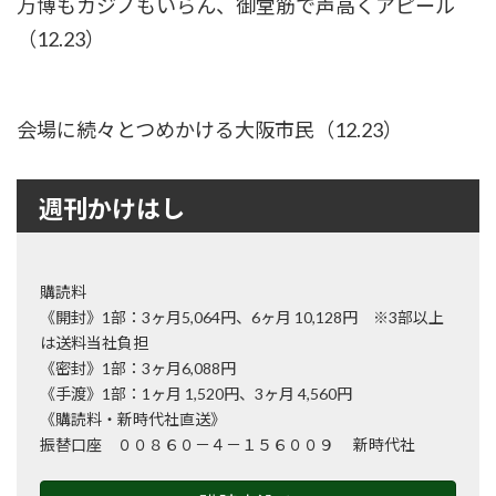
万博もカジノもいらん、御堂筋で声高くアピール
（12.23）
会場に続々とつめかける大阪市民（12.23）
週刊かけはし
購読料
《開封》1部：3ヶ月5,064円、6ヶ月 10,128円 ※3部以上
は送料当社負担
《密封》1部：3ヶ月6,088円
《手渡》1部：1ヶ月 1,520円、3ヶ月 4,560円
《購読料・新時代社直送》
振替口座 ００８６０－４－１５６００９ 新時代社