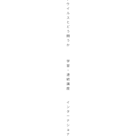
ウ
イ
ル
ス
と
ど
う
闘
う
か
学
習
・
連
続
講
座
イ
ン
タ
ー
ナ
シ
ョ
ナ