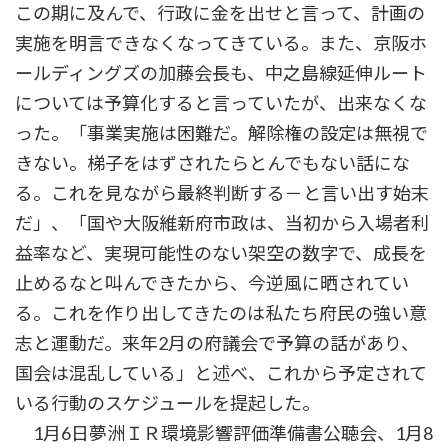
この期に及んで、行政に金を出せと言って、計画の
実施を明言できなくなってきている。また、京阪ホ
ールディングズの加藤会長も、中之島線延伸ルート
については予算化すると言っていたが、出来なくな
った。「事業実施は困難だ。解除権の設定は無視で
きない。梯子をはずされたらとんでもない話にな
る。これを見ながら最終判断する－と言い出す始末
だ」、「国や大阪維新府市政は、当初から入場者利
益率など、実現可能性のない架空の数字で、成長を
止めるなと叫んできたから、今逆風に晒されてい
る。これを作り出してきたのは私たち府民の強い意
志と運動だ。来年2月の府議会で予算の話があり、
国会は混乱している」と述べ、これから予定されて
いる行動のスケジュールを提起した。
1月6日夢洲ＩＲ環境影響評価準備書公聴会、1月8