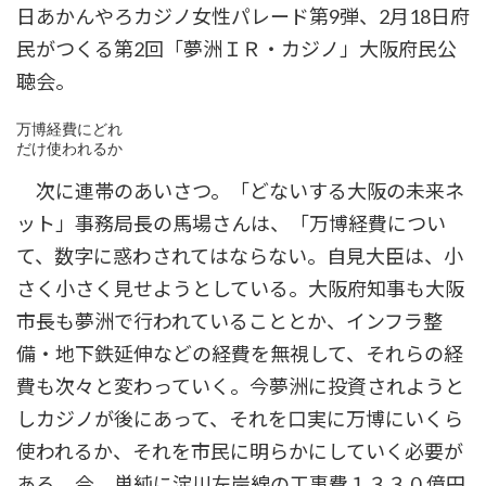
日あかんやろカジノ女性パレード第9弾、2月18日府
民がつくる第2回「夢洲ＩＲ・カジノ」大阪府民公
聴会。
万博経費にどれ

だけ使われるか
次に連帯のあいさつ。「どないする大阪の未来ネ
ット」事務局長の馬場さんは、「万博経費につい
て、数字に惑わされてはならない。自見大臣は、小
さく小さく見せようとしている。大阪府知事も大阪
市長も夢洲で行われていることとか、インフラ整
備・地下鉄延伸などの経費を無視して、それらの経
費も次々と変わっていく。今夢洲に投資されようと
しカジノが後にあって、それを口実に万博にいくら
使われるか、それを市民に明らかにしていく必要が
ある。今、単純に淀川左岸線の工事費１３３０億円