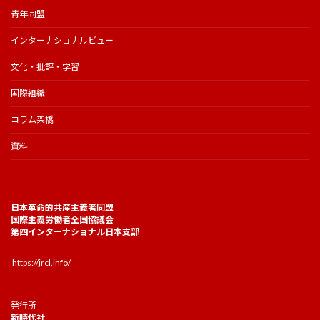
青年同盟
インターナショナルビュー
文化・批評・学習
国際組織
コラム架橋
資料
日本革命的共産主義者同盟
国際主義労働者全国協議会
第四インターナショナル日本支部
https://jrcl.info/
発行所
新時代社