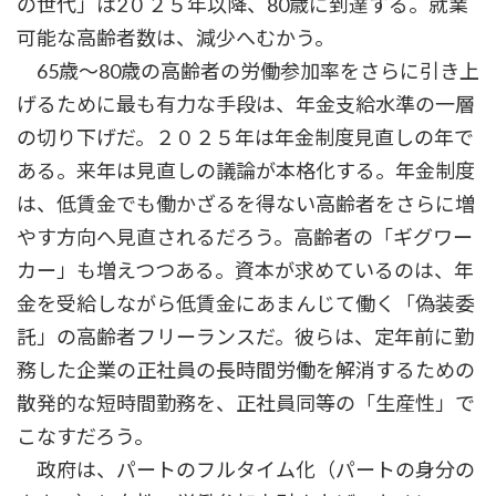
の世代」は2０２５年以降、80歳に到達する。就業
可能な高齢者数は、減少へむかう。
65歳～80歳の高齢者の労働参加率をさらに引き上
げるために最も有力な手段は、年金支給水準の一層
の切り下げだ。２０２５年は年金制度見直しの年で
ある。来年は見直しの議論が本格化する。年金制度
は、低賃金でも働かざるを得ない高齢者をさらに増
やす方向へ見直されるだろう。高齢者の「ギグワー
カー」も増えつつある。資本が求めているのは、年
金を受給しながら低賃金にあまんじて働く「偽装委
託」の高齢者フリーランスだ。彼らは、定年前に勤
務した企業の正社員の長時間労働を解消するための
散発的な短時間勤務を、正社員同等の「生産性」で
こなすだろう。
政府は、パートのフルタイム化（パートの身分の