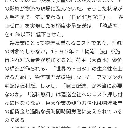
たないために、多頻度少量の配送が欠かせない。そ
の影響が物流の現場に及んでいた。そうした状況が
人手不足で一気に変わる」（日経10月30日）。「在
庫ゼロ」を実現した多頻度少量配送は、「積載率」
を40％以下に低下させた。
製造業にとって物流は単なるコストであり、削減
の対象でしかない。1９９０年に「物流二法」が施
行され運送業者が増加すると、荷主（大資本）優位
の構造が作られる。「世界のトヨタ」の生産性を上
げるために、物流部門が犠牲になった。アマゾンの
宅配は便利だ。しかし、「翌日配達」が本当に必要
なのか。「送料無料」は運送会社へのコスト押し付
けに他ならない。巨大企業の競争力強化は物流部門
の低賃金と過酷な長時間時間労働に支えられている
のである。