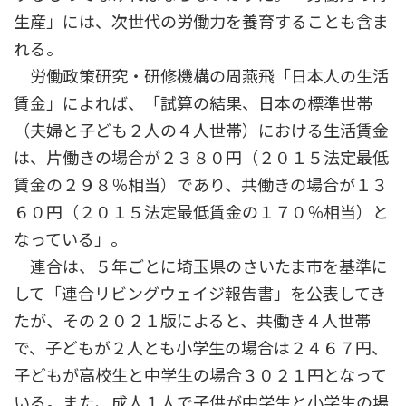
生産」には、次世代の労働力を養育することも含ま
れる。
労働政策研究・研修機構の周燕飛「日本人の生活
賃金」によれば、「試算の結果、日本の標準世帯
（夫婦と子ども２人の４人世帯）における生活賃金
は、片働きの場合が２３８０円（２０１５法定最低
賃金の２９８％相当）であり、共働きの場合が１３
６０円（２０１５法定最低賃金の１７０％相当）と
なっている」。
連合は、５年ごとに埼玉県のさいたま市を基準に
して「連合リビングウェイジ報告書」を公表してき
たが、その２０２１版によると、共働き４人世帯
で、子どもが２人とも小学生の場合は２４６７円、
子どもが高校生と中学生の場合３０２１円となって
いる。また、成人１人で子供が中学生と小学生の場