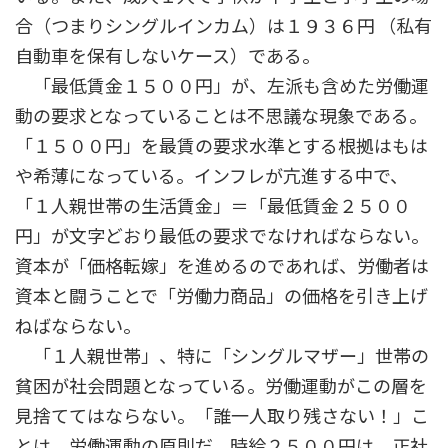
合（つまりシングルインカム）は１９３６円 （私有
自動車を保有しないケース）である。
「最低賃金１５００円」が、左派も含めた労働運
動の要求となっていることは不思議な現象である。
「１５００円」を最賃の要求水準とする根拠はもは
や希薄になっている。インフレが亢進する中で、
「１人親世帯の生活賃金」＝「最低賃金２５００
円」が文字どおり最低の要求でなければならない。
資本が「価格転嫁」を進めるのであれば、労働者は
資本と闘うことで「労働力商品」の価格を引き上げ
ねばならない。
「１人親世帯」、特に「シングルマザー」世帯の
貧困が社会問題となっている。労働運動がこの層を
見捨ててはならない。「誰一人取り残さない！」こ
とは、労働運動の原則だ。時給２５００円は、正社