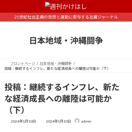
コ
ナ
ン
ビ
テ
ゲ
21世紀社会主義の思想と運動に寄与する左翼ジャーナル
ン
ー
ツ
シ
へ
ョ
日本地域・沖縄闘争
ス
ン
キ
に
ッ
移
プ
動
フロントページ
日本地域・沖縄闘争
投稿：継続するインフレ、新たな経済成長への離陸は可能か（下）
投稿：継続するインフレ、新た
な経済成長への離陸は可能か
（下）
最
2024年1月10日
2024年1月10日
admin
終
更