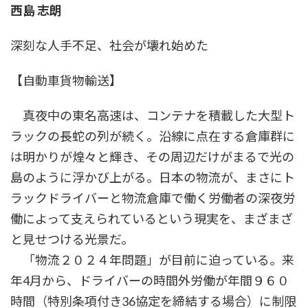
西島 志朗
新
日
時
深刻な人手不足、社会が壊れ始めた
:
【自動車貨物輸送】
真夜中の東名高速は、コンテナを積載した大型ト
ラックの長蛇の列が続く。沿線に点在する倉庫群に
は明かりが煌々と輝き、その周辺だけがまるで光の
島のように浮かび上がる。日本の物流が、まさにト
ラックドライバーと物流倉庫で働く労働者の深夜労
働によって支えられているという現実を、まざまざ
と見せつける光景だ。
「物流２０２４年問題」が目前に迫っている。来
年4月から、ドライバーの時間外労働が年間９６０
時間（特別条項付き36協定を締結する場合）に制限