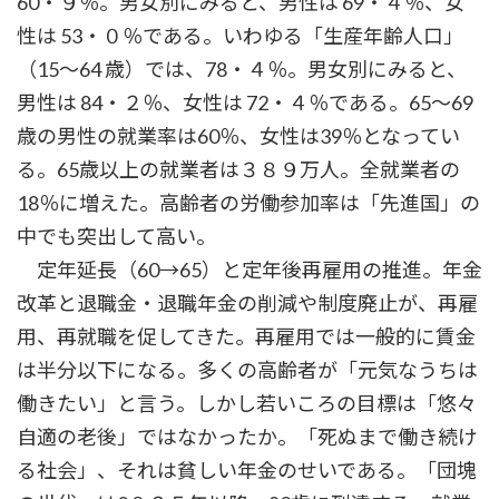
60・９％。男女別にみると、男性は 69・４％、女
性は 53・０％である。いわゆる「生産年齢人口」
（15～64 歳）では、78・４％。男女別にみると、
男性は 84・２％、女性は 72・４％である。65～69
歳の男性の就業率は60％、女性は39％となってい
る。65歳以上の就業者は３８９万人。全就業者の
18％に増えた。高齢者の労働参加率は「先進国」の
中でも突出して高い。
定年延長（60→65）と定年後再雇用の推進。年金
改革と退職金・退職年金の削減や制度廃止が、再雇
用、再就職を促してきた。再雇用では一般的に賃金
は半分以下になる。多くの高齢者が「元気なうちは
働きたい」と言う。しかし若いころの目標は「悠々
自適の老後」ではなかったか。「死ぬまで働き続け
る社会」、それは貧しい年金のせいである。「団塊