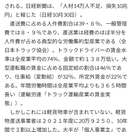
される。日経新聞は、「人材14万人不足、損失10兆
円」と報じた（日経10月30日）。
運送費に占める人件費割合は39・８％、一般管理
費では８・９％であり、運送業は経費のほぼ半分を
人件費が占める典型的な労働集約型産業である（全
日本トラック協会）。トラックドライバーの賃金水
準は全産業平均の74％、金額で約１３８万低い。大
型運転職の賃金に占める固定給の割合は46％であ
り、仕事給（変動給）が32％、所定外賃金が22％で
ある。年間労働時間は全産業平均よりも３６５時間
長い（運輸労連「トラック運輸産業の賃金実
態」）。
しかしこれには軽貨物車が含まれていない。軽貨
物運送事業者は２０２１年度に20万９２５０、10年
間で３割以上増加した。大半が「個人事業主」であ