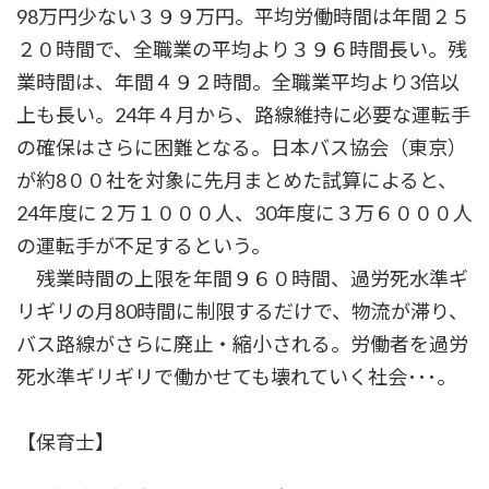
98万円少ない３９９万円。平均労働時間は年間２５
２０時間で、全職業の平均より３９６時間長い。残
業時間は、年間４９２時間。全職業平均より3倍以
上も長い。24年４月から、路線維持に必要な運転手
の確保はさらに困難となる。日本バス協会（東京）
が約8００社を対象に先月まとめた試算によると、
24年度に２万１０００人、30年度に３万６０００人
の運転手が不足するという。
残業時間の上限を年間９６０時間、過労死水準ギ
リギリの月80時間に制限するだけで、物流が滞り、
バス路線がさらに廃止・縮小される。労働者を過労
死水準ギリギリで働かせても壊れていく社会･･･。
【保育士】