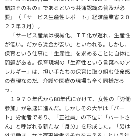
問題そのもの』であるという共通認識の普及が必
要」（「サービス生産性レポート」経済産業省２０
２２年３月）。
「サービス産業は機械化、ＩＴ化が遅れ、生産性
が低い。だから賃金が安い」といわれる。しかし、
保育という仕事に「生産性」を求めることに自体に
問題がある。保育現場の「生産性という言葉へのア
レルギー」は、担い手たちの保育に取り組む使命感
の表現なのだ。介護や医療の現場も全く同様だろ
う。
１９７０年代から80年代にかけて、女性の「労働
参加」が急速に進んだ。しかしその大半は「パー
ト」労働者であり、「正社員」の下位に「パートさ
ん」と呼ばれる新たな「身分」を形成した。「男は
外で働き、女は家事労働でそれを支える」という社