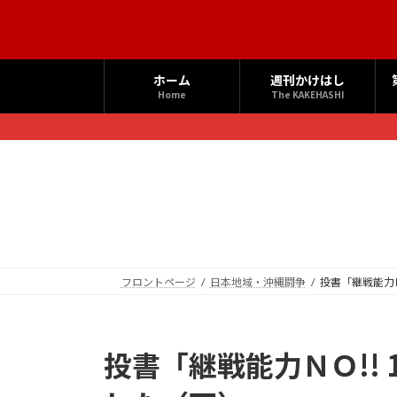
コ
ナ
ン
ビ
テ
ゲ
ン
ー
ホーム
週刊かけはし
ツ
シ
Home
The KAKEHASHI
へ
ョ
ス
ン
キ
に
ッ
移
プ
動
フロントページ
日本地域・沖縄闘争
投書「継戦能力
投書「継戦能力ＮＯ!! 