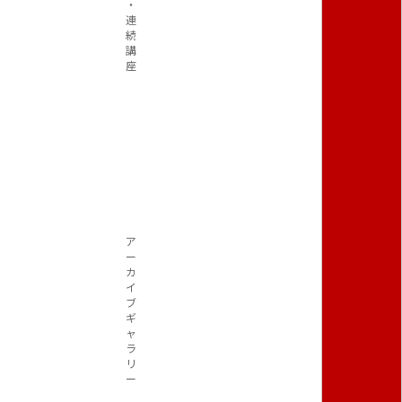
・
連
続
講
座
ア
ー
カ
イ
ブ
ギ
ャ
ラ
リ
ー