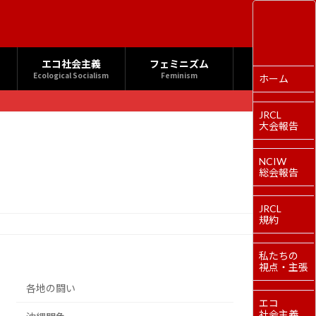
エコ社会主義
フェミニズム
Ecological Socialism
Feminism
ホーム
JRCL
大会報告
NCIW
総会報告
JRCL
規約
私たちの
視点・主張
各地の闘い
エコ
社会主義