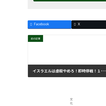
Facebook
X
前の記事
イスラエルは虐殺やめろ！即時停戦！１･13イスラエル大使
2024年1月17日
文
化