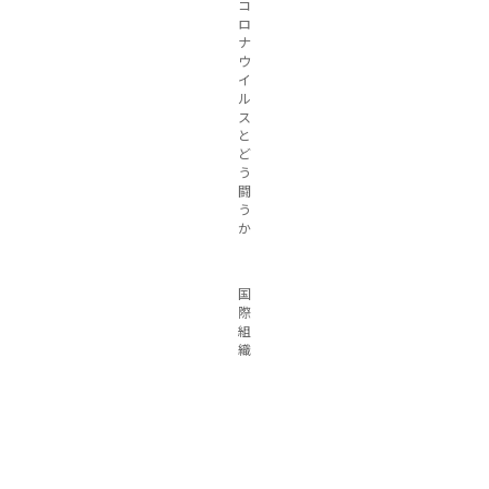
コ
ロ
ナ
ウ
イ
ル
ス
と
ど
う
闘
う
か
国
際
組
織