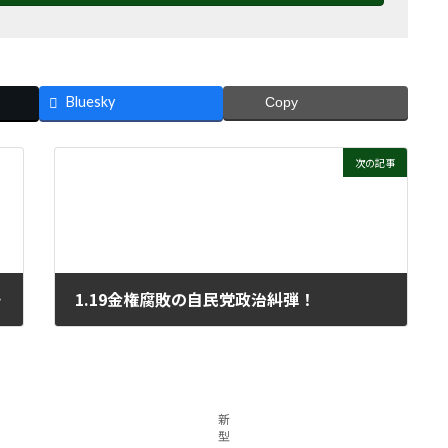
Bluesky
Copy
次の記事
館前行動
1.19金権腐敗の自民党政治糾弾！
2024年1月24日
新
型