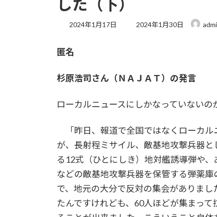
した（下）
最
2024年1月17日
2024年1月30日
adm
終
更
匿名
新
日
時
杉原浩司さん（ＮＡＪＡＴ）の発言
:
ローカルニュースにしかなっていないの
「昨日、報道で全国ではなくローカル
が、長射程ミサイル、敵基地攻撃兵器と
る12式（ひとにしき）地対艦誘導弾や
などの敵基地攻撃兵器を保管する弾薬庫
で、地元の大分で反対の集会がありまし
たんですけれども、60人ほどが集まっ