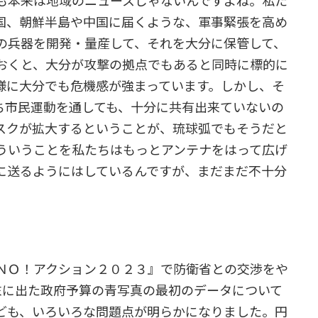
も本来は地域のニュースじゃないんですよね。私た
国、朝鮮半島や中国に届くような、軍事緊張を高め
の兵器を開発・量産して、それを大分に保管して、
おくと、大分が攻撃の拠点でもあると同時に標的に
様に大分でも危機感が強まっています。しかし、そ
ち市民運動を通しても、十分に共有出来ていないの
スクが拡大するということが、琉球弧でもそうだと
ういうことを私たちはもっとアンテナをはって広げ
に送るようにはしているんですが、まだまだ不十分
ＮＯ！アクション２０２３』で防衛省との交渉をや
末に出た政府予算の青写真の最初のデータについて
ども、いろいろな問題点が明らかになりました。円