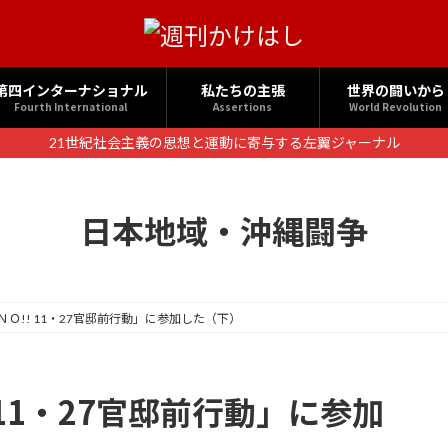
第四インターナショナル
私たちの主張
世界の闘いから
Fourth International
Assertions
World Revolution
21世紀社会主義の思想と運動に寄与する左翼ジャーナル
日本地域・沖縄闘争
ＮＯ!! 11・27官邸前行動」に参加した（下）
11・27官邸前行動」に参加