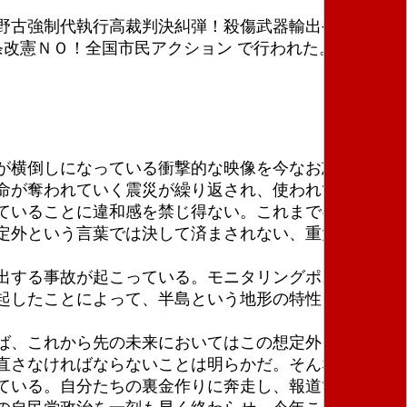
野古強制代執行高裁判決糾弾！殺傷武器輸出やめろ！
条改憲ＮＯ！全国市民アクション で行われた。冷たい
が横倒しになっている衝撃的な映像を今なお忘れられ
命が奪われていく震災が繰り返され、使われてきた言
ていることに違和感を禁じ得ない。これまでに経験し
定外という言葉では決して済まされない、重大な事態
出する事故が起こっている。モニタリングポストの測
起したことによって、半島という地形の特性を考えれ
ば、これから先の未来においてはこの想定外という言
直さなければならないことは明らかだ。そんな当たり
ている。自分たちの裏金作りに奔走し、報道では一部