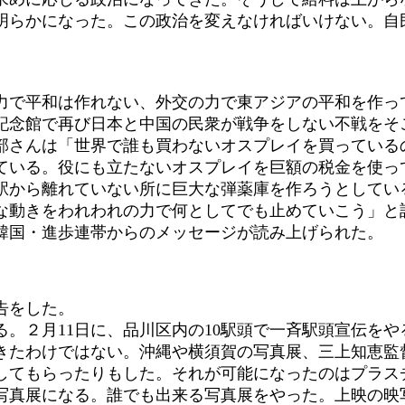
明らかになった。この政治を変えなければいけない。自
で平和は作れない、外交の力で東アジアの平和を作っ
記念館で再び日本と中国の民衆が戦争をしない不戦をそ
さんは「世界で誰も買わないオスプレイを買っている
ている。役にも立たないオスプレイを巨額の税金を使って
駅から離れていない所に巨大な弾薬庫を作ろうとしてい
な動きをわれわれの力で何としてでも止めていこう」と
韓国・進歩連帯からのメッセージが読み上げられた。
告をした。
２月11日に、品川区内の10駅頭で一斉駅頭宣伝をやる
きたわけではない。沖縄や横須賀の写真展、三上知恵監督
供してもらったりもした。それが可能になったのはプラス
写真展になる。誰でも出来る写真展をやった。上映の映