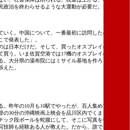
民政治を終わらせるような大運動が必要だ。いっしょ
ていく。中国について、一番最初に訪問したのは盧溝
こで発表した」。
のは日本だけだ。そして、買ったオスプレイは２０２
買う。いま佐賀空港では17機のオスプレイの配備の
る。大分県の湯布院にはミサイル基地を作ろうとして
訴えた。
。昨年の10月も10駅でやったが、百人集めて、最後
の30分の沖縄映画上映会を品川区内でくまなくやっ
チック段ボールを蛇腹にして、そこに写真を張り付け
写技師も経験ある人が教えた。だから、誰でも上映会