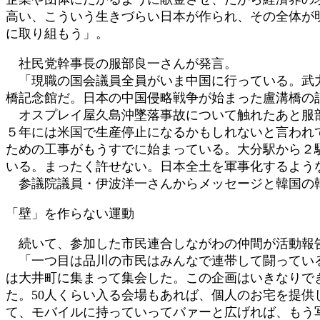
高い、こういう生きづらい日本が作られ、その全体が
に取り組もう」。
社民党幹事長の服部良一さんが発言。
「現職の国会議員全員がいま中国に行っている。武力
橋記念館だ。日本の中国侵略戦争が始まった盧溝橋の
オスプレイ屋久島沖墜落事故について触れたあと服部
５年には米国で生産停止になるかもしれないと言われ
ための工事がもうすでに始まっている。大分駅から２
いる。まったく許せない。日本全土を軍事化するよう
参議院議員・伊波洋一さんからメッセージと韓国の
「壁」を作らない運動
続いて、参加した市民連合しながわの仲間が活動報
「一つ目は品川の市民はみんなで連帯して闘っている。
は大井町に集まって集会した。この企画はいきなりで
た。50人くらい入る会場もあれば、個人のお宅を提
て、モバイルに持っていってバァーと広げれば、もう