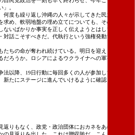
の自民党政治を一刻も早く終わらせ、今年こそ一人一
い」。
。何度も繰り返し沖縄の人々が示してきた民意を踏み
を求め、軟弱地盤の埋め立てについても、その科学的
しないばかりか事実を正しく伝えようとはしてこなか
・対話こそすべきだ。代執行という強権発動で工事を
もたちの命が奪われ続けている。明日を迎えられるか
るだろうか。ロシアによるウクライナへの軍事侵攻も
法以降、19日行動に毎回多くの人が参加している。
、新たにステージに進んでいけるように確認をして最
見返りもなく、政党・政治団体におカネをあげること
かの見返りを出した。これは贈収賄だ。こんなことが