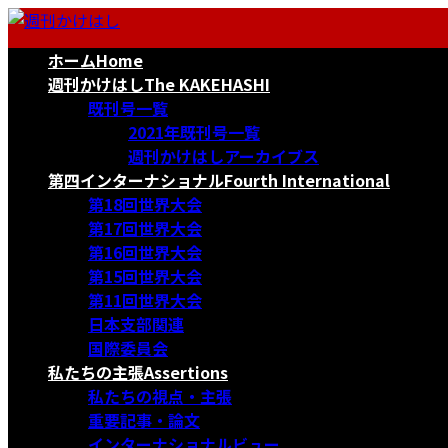
コ
ナ
ン
ビ
ホーム
Home
テ
ゲ
ン
ー
週刊かけはし
The KAKEHASHI
ツ
シ
既刊号一覧
へ
ョ
2021年既刊号一覧
ス
ン
週刊かけはしアーカイブス
キ
に
第四インターナショナル
Fourth International
ッ
移
第18回世界大会
プ
動
第17回世界大会
第16回世界大会
第15回世界大会
第11回世界大会
日本支部関連
国際委員会
私たちの主張
Assertions
私たちの視点・主張
重要記事・論文
インターナショナルビュー