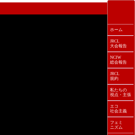
ホーム
JRCL
大会報告
NCIW
総会報告
JRCL
規約
私たちの
視点・主張
エコ
社会主義
フェミ
ニズム