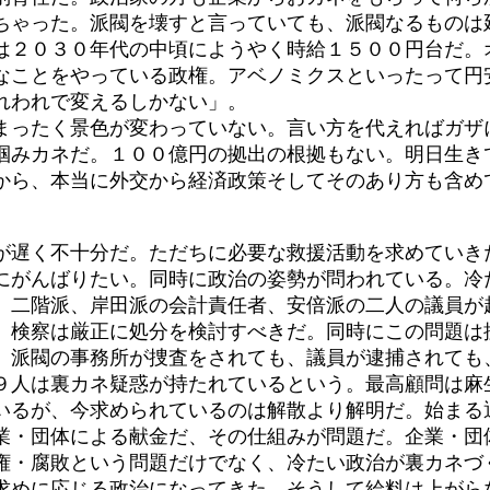
っちゃった。派閥を壊すと言っていても、派閥なるものは
２０３０年代の中頃にようやく時給１５００円台だ。
なことをやっている政権。アベノミクスといったって円
れわれで変えるしかない」。
まったく景色が変わっていない。言い方を代えればガザ
掴みカネだ。１００億円の拠出の根拠もない。明日生き
から、本当に外交から経済政策そしてそのあり方も含め
。
遅く不十分だ。ただちに必要な救援活動を求めていき
にがんばりたい。同時に政治の姿勢が問われている。冷
二階派、岸田派の会計責任者、安倍派の二人の議員が
。検察は厳正に処分を検討すべきだ。同時にこの問題は
、派閥の事務所が捜査をされても、議員が逮捕されても
ち９人は裏カネ疑惑が持たれているという。最高顧問は麻
いるが、今求められているのは解散より解明だ。始まる
・団体による献金だ、その仕組みが問題だ。企業・団
権・腐敗という問題だけでなく、冷たい政治が裏カネづ
求めに応じる政治になってきた。そうして給料は上がら