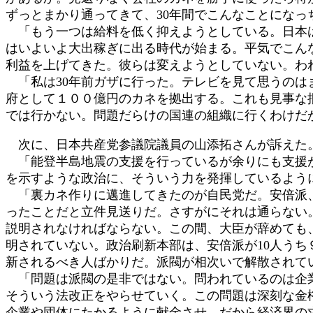
ずっとまかり通ってきて、30年間でこんなことにな
「もう一つは給料を低く抑えようとしている。日本は
はいよいよ大出稼ぎに出る時代が始まる。平気でこん
利益を上げてきた。彼らは変えようとしていない。わ
「私は30年前ガザに行った。テレビを見て思うのは
府として１００億円のカネを拠出する。これも見事な
では行かない。問題だらけの国連の組織に行くわけだ
次に、日本共産党参議院議員の山添拓さんが訴えた
「能登半島地震の支援を行っているが余りにも支援が
を示すような政治に、そういう力を発揮しているよう
「裏カネ作りに邁進してきたのが自民党だ。安倍派、
ったことだと立件見送りだ。さすがにそれは通らない
説明されなければならない。この間、大臣が辞めても
明されていない。政治刷新本部は、安倍派が10人う
新されるべき人ばかりだ。派閥が相次いで解散されて
「問題は派閥の是非ではない。問われているのは企業
そういう法改正をやらせていく。この問題は深刻な金
企業や団体にたかるように献金させ、だから経済界の