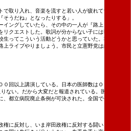
トで取り入れ、音楽を流すと若い人が疲れていて、し
『そうだね』となったりする」。
ーイングしていたら、その中の一人が『路上ライブ
をリクエストした。歌詞が分からない子には歌詞カー
校生ってこういう活動どうかと思っていた。私たちの
路上ライブやりましょう。市民と立憲野党は絶対戦争
００回以上講演している。日本の医師数はＯＥＣＤ平
足りない。だから大変だと報道されている。医師が足り
に、都立病院廃止条例が可決された。全国で公立・公
政権に反対し、いま岸田政権に反対する闘いを続けて