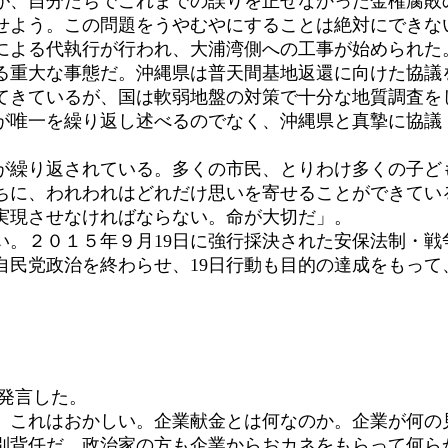
が、自分たちでこれまでの誤りを正せなかった金権腐敗
せよう。この問題をうやむやにすることは絶対にできな
よる代執行が行われ、大浦湾側への工事が始められた
る重大な事態だ。沖縄県は普天間基地返還に向けた協議
てきているが、国は軟弱地盤の対策で十分な地質調査を
が唯一を繰り返し述べるのでなく、沖縄県と真摯に協議
繰り返されている。多くの市民、とりわけ多くの子ど
ちに、われわれはどれだけ思いを寄せることができてい
実現させなければならない。命が大切だ」。
。２０１５年９月19日に強行採決された安保法制・戦争
自民党政治を終わらせ、19日行動も目的の達成をもって
発言した。
これはおかしい。企業献金とは何なのか。企業が何の
別背任だ。政治家の方も企業からおカネをもらって何ら