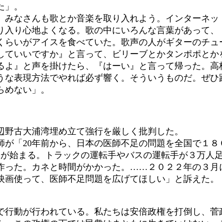
た」。
みなさんも歌とか音楽を取り入れよう。インターネッ
り入り心地よくなる。歌の中にいろんな言葉があって、
くらいがアイスを食べていた。歌声の人がギターのチュ
していいですか』と言って、ビリーブとかタンポポとか
るよ』と声を掛けたら、『はーい』と言って帰った。高
うな表現方法でやれば必ず響く。そういうものだ。ぜひ
らめない」。
辺野古大浦湾埋め立て強行を厳しく批判した。
が「20年前から、日本の医師不足の問題を全国で１８
改革が始まる。トラックの運転手やバスの運転手が３万人
を作った。カネと時間がかかった。……２０２２年の３月
映画使って、医師不足問題を広げてほしい」と訴えた。
で行動が行われている。私たちは安倍政権を打倒し、菅