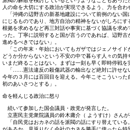
派閥の解散を検討しているというようなこともあった
人の命を大切にする政治が実現できるよう、力を合わ
「沖縄の辺野古の新基地建設について前例のない国に
にじるものであり、地方自治の精神をないがしろにす
根拠を求めるなど再三対話や事実に基づく協議を求め
った。丁寧に説明すると国が言うのであれば、辺野古
進めるべきではない」。
「この年末・年始においてもガザではジェノサイドが
どうか分からないという不安の中で暮らす人々の気持
いまだ終ることはない。まずは一刻も早く即時停戦を
「……憲法違反の殺傷武器の輸出など絶対に許せない
今年の３月には百回目を迎える。今年こそこういった
初のあいさつとする」。
命を軽んじる政治に怒り
続いて参加した国会議員・政党が発言した。
立憲民主党衆院議員の鈴木庸介（ ようすけ）さんが
「自民党はおカネの話を派閥の話にすり替えている。
があるか。見返りなく会社のカネを勝手に使ったら特