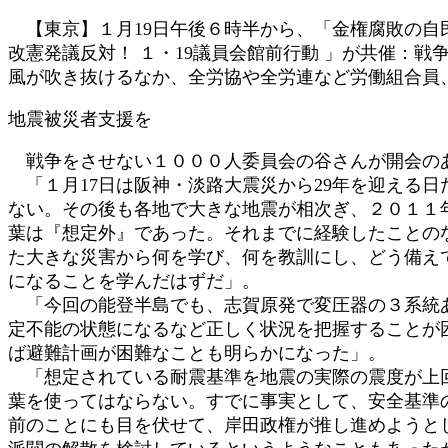
:
【東京】１月19日午後６時半から、「金権腐敗の自
改憲発議反対！ １・19議員会館前行動 」が共催：
風が吹き抜けるなか、全労協や全労連など労働組合員
地震被災者支援を
戦争をさせない１０００人委員会の谷さんが開会の
「１月17日は阪神・淡路大震災から29年を迎える
ない。その後も各地で大きな地震が相次ぎ、２０１１
葉は『想定外』であった。それまでに経験したことの
た大きな災害から何を学び、何を教訓にし、どう備え
になることを学んだはずだ」。
「今回の能登半島でも、志賀原発で変圧器の３系統あ
定不能の状態になるなど正しく状況を把握することが
ば避難計画が困難なことも明らかになった」。
「想定されている耐震基準を地震の実際の震度が上回
葉を使ってはならない。すでに事実として、安全基準
前のことにも目を伏せて、岸田政権が推し進めようと