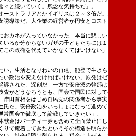
延々と続いていく。残念な気持ちだ」。
オーストラリアとかイギリスは２～３倍だ。われわれ
安誘導策だ。大企業の経営者が円安とコストカットで
におカネが入っていなかった。本当に悲しい。日本政
ているか分からないガザの子どもたちには１円も短期
てこの政権を代えていかなくてはいけない」。
たい。生活となりわいの再建、能登で生きられる希望
たい政治を変えなければいけない。原発はゼロに」。
起訴された。深刻だ。一方で安倍派の幹部は秘書がや
捜査がどうなろうとも、国会で国民に対して徹底的に
、岸田首相をはじめ自民党の関係者から事実は全然説
生氏だ。安倍政治をいっしょになって進めてきた。刷
通常国会で徹底して論戦していきたい」。
体献金はパーティー券も含めて全面禁止にしていく。
くりで癒着してきたというその構造を明らかにした。
ない、社会保障は削られる、税金は上がる、教育費も