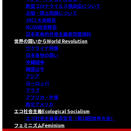
新型コロナウイルス感染症について
尖閣・領土問題について
JRCL大会報告
NCIW総会報告
日本革命的共産主義者同盟規約
世界の闘いから
World Revolution
ウクライナ特集
日本各地の闘い
沖縄闘争
韓国は今
アジア
ヨーロッパ
アラブ
アフリカ・中東
南北アメリカ
エコ社会主義
Ecological Socialism
エコ社会主義革命宣言〈第18回世界大会〉
フェミニズム
Feminism