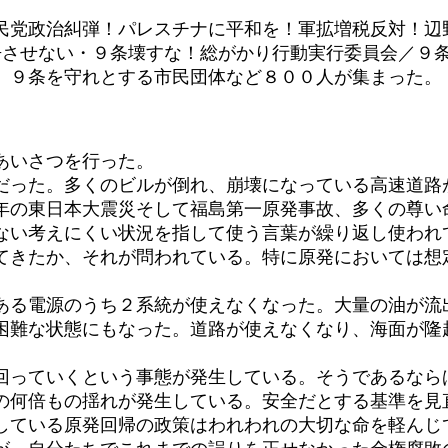
民党政治糾弾！パレスチナに平和を！軍拡増税反対！辺
戦争させない・９条壊すな！総がかり行動実行委員会／９
、９条を守れとする市民団体など８００人が集まった。
あいさつを行った。
日だった。多くのビルが倒れ、崩壊になっている高速道路
年の東日本大震災そして福島第一原発事故、多くの尊い
ない考えにくい状況を指して使う言葉が繰り返し使われ
てきたか、それが問われている。特に原発においては想
る電源のうち２系統が使えなくなった。大量の油が流
困難な状態にもなった。道路が使えなくなり、海面が隆
っていくという事態が発生している。そうであるなら
の何倍もの揺れが発生している。安全だとする基準を見
している原発回帰の政策はわれわれの大切な命を軽んじ