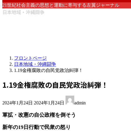
21世紀社会主義の思想と運動に寄与する左翼ジャーナル
日本地域・沖縄闘争
フロントページ
日本地域・沖縄闘争
1.19金権腐敗の自民党政治糾弾！
1.19金権腐敗の自民党政治糾弾！
最
2024年1月24日
2024年1月24日
admin
終
更
軍拡・改憲の自公政権を倒そう
新
日
新年の19日行動で民衆の怒り
時