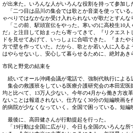
が出来た。いろんな人がいろんな役割を持って参加し
「二つ目は品川の集会では歌とか音楽を使っている。
ゃべりではなかなか受け入れられないが歌だとすんな
「この前、駅頭宣伝をやった。寒いのに高校生10人
だ』と注目して始まったら寄ってきて、『リクエスト
ドを見せてあげて、いっしょに合唱できた。『またや
方で壁を作っていた。だから、歌とか若い人に入るよ
はやらせないし、安心して暮らせるために、絶対あき
市民と野党の結束を
続いてオール沖縄会議が電話で、強制代執行による
集会の救護班をしている医療介護研究会の本田宏医師
均と比べて、13万人少ない。今年の4月から働き方
ないことは報道されない。仕方なく30分の短編映画
的病院が少なくなっていく。全国で困っている。短編
最後に、高田健さんが行動提起を行った。
「19行動は全国に広がり、今日も全国のいろんな所