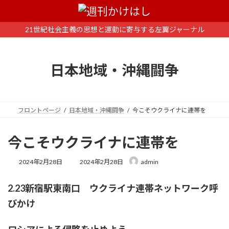
コ
ナ
ン
ビ
テ
ゲ
21世紀社会主義の思想と運動に寄与する左翼ジャーナル
ン
ー
ツ
シ
へ
ョ
日本地域・沖縄闘争
ス
ン
キ
に
ッ
移
プ
動
フロントページ
日本地域・沖縄闘争
今こそウクライナに連帯を
今こそウクライナに連帯を
最
2024年2月28日
2024年2月28日
admin
終
更
2.23新宿駅東南口 ウクライナ連帯ネットワーク呼
新
日
びかけ
時
: