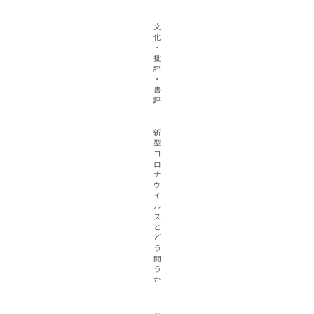
文
化
・
批
評
・
書
評
新
型
コ
ロ
ナ
ウ
イ
ル
ス
と
ど
う
闘
う
か