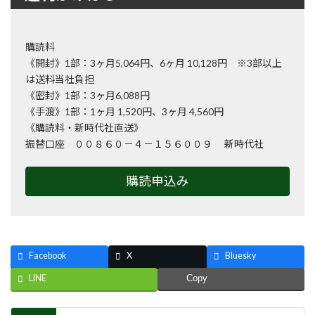
購読料
《開封》1部：3ヶ月5,064円、6ヶ月 10,128円 ※3部以上
は送料当社負担
《密封》1部：3ヶ月6,088円
《手渡》1部：1ヶ月 1,520円、3ヶ月 4,560円
《購読料・新時代社直送》
振替口座 ００８６０－４－１５６００９ 新時代社
購読申込み
Facebook
X
Bluesky
LINE
Copy