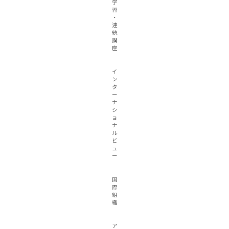
学
習
・
連
続
講
座
イ
ン
タ
ー
ナ
シ
ョ
ナ
ル
ビ
ュ
ー
国
際
組
織
ア