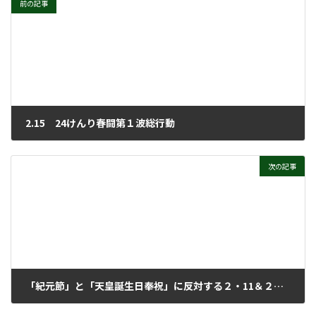
前の記事
2.15 24けんり春闘第１波総行動
2024年2月28日
次の記事
「紀元節」と「天皇誕生日奉祝」に反対する２・11＆２・22連続行動
2024年2月28日