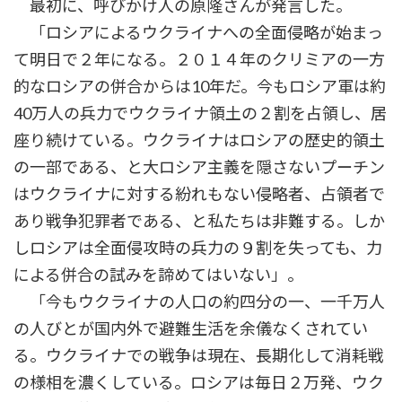
最初に、呼びかけ人の原隆さんが発言した。
「ロシアによるウクライナへの全面侵略が始まっ
て明日で２年になる。２０１４年のクリミアの一方
的なロシアの併合からは10年だ。今もロシア軍は約
40万人の兵力でウクライナ領土の２割を占領し、居
座り続けている。ウクライナはロシアの歴史的領土
の一部である、と大ロシア主義を隠さないプーチン
はウクライナに対する紛れもない侵略者、占領者で
あり戦争犯罪者である、と私たちは非難する。しか
しロシアは全面侵攻時の兵力の９割を失っても、力
による併合の試みを諦めてはいない」。
「今もウクライナの人口の約四分の一、一千万人
の人びとが国内外で避難生活を余儀なくされてい
る。ウクライナでの戦争は現在、長期化して消耗戦
の様相を濃くしている。ロシアは毎日２万発、ウク