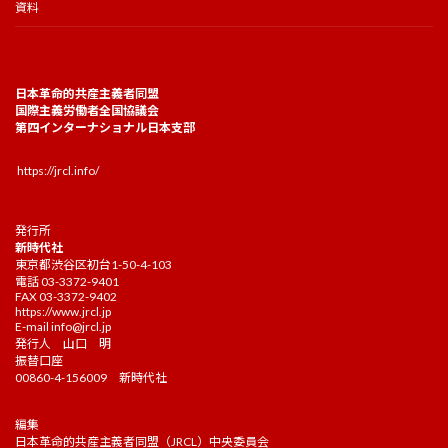
資料
日本革命的共産主義者同盟
国際主義労働者全国協議会
第四インターナショナル日本支部
https://jrcl.info/
発行所
新時代社
東京都渋谷区初台1-50-4-103
電話 03-3372-9401
FAX 03-3372-9402
https://www.jrcl.jp
E-mail
info@jrcl.jp
発行人 山口 明
振替口座
00860-4-156009 新時代社
編集
日本革命的共産主義者同盟（JRCL）中央委員会