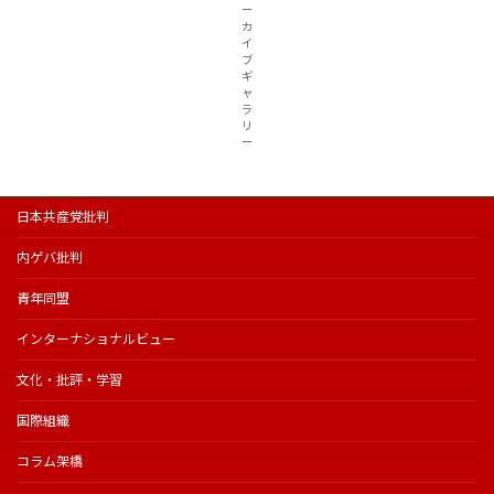
ー
カ
イ
ブ
ギ
ャ
ラ
リ
ー
日本共産党批判
内ゲバ批判
青年同盟
インターナショナルビュー
文化・批評・学習
国際組織
コラム架橋