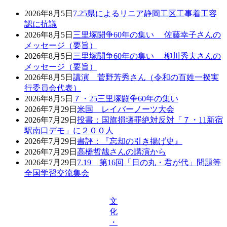
2026年8月5日
7.25県によるリニア静岡工区工事着工容
認に抗議
2026年8月5日
三里塚闘争60年の集い 佐藤幸子さんの
メッセージ（要旨）
2026年8月5日
三里塚闘争60年の集い 柳川秀夫さんの
メッセージ（要旨）
2026年8月5日
講演 菅野芳秀さん（令和の百姓一揆実
行委員会代表）
2026年8月5日
７・25三里塚闘争60年の集い
2026年7月29日
米国 レイバーノーツ大会
2026年7月29日
投書：国旗損壊罪絶対反対「７・11新宿
駅南口デモ」に２００人
2026年7月29日
書評：『忘却の引き揚げ史』
2026年7月29日
高橋哲哉さんの講演から
2026年7月29日
7.19 第16回「日の丸・君が代」問題等
全国学習交流集会
文
化
・