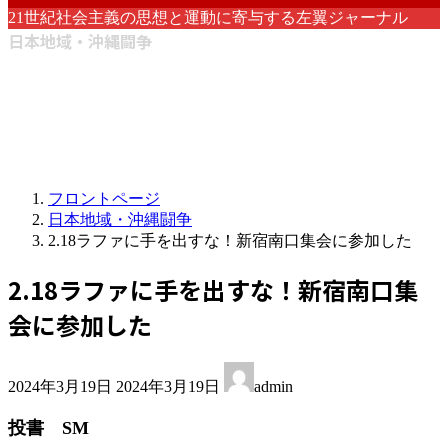
21世紀社会主義の思想と運動に寄与する左翼ジャーナル
日本地域・沖縄闘争
フロントページ
日本地域・沖縄闘争
2.18ラファに手を出すな！新宿南口集会に参加した
2.18ラファに手を出すな！新宿南口集
会に参加した
最
2024年3月19日
2024年3月19日
admin
終
更
投書 SM
新