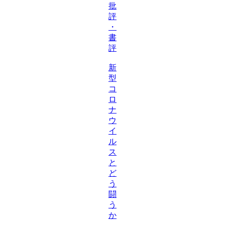
批
評
・
書
評
新
型
コ
ロ
ナ
ウ
イ
ル
ス
と
ど
う
闘
う
か