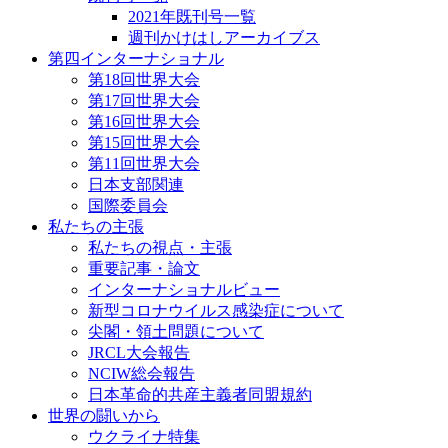
2021年既刊号一覧
週刊かけはしアーカイブス
第四インターナショナル
第18回世界大会
第17回世界大会
第16回世界大会
第15回世界大会
第11回世界大会
日本支部関連
国際委員会
私たちの主張
私たちの視点・主張
重要記事・論文
インターナショナルビュー
新型コロナウイルス感染症について
尖閣・領土問題について
JRCL大会報告
NCIW総会報告
日本革命的共産主義者同盟規約
世界の闘いから
ウクライナ特集