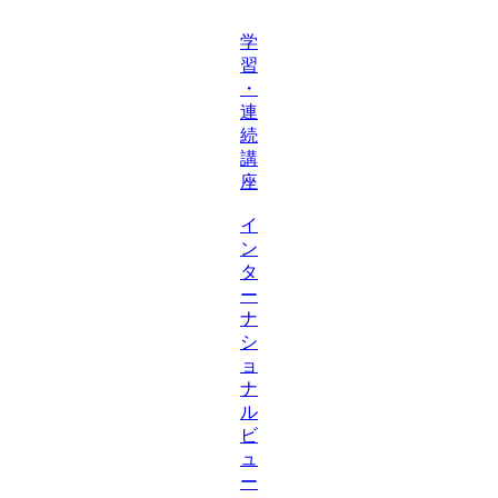
学
習
・
連
続
講
座
イ
ン
タ
ー
ナ
シ
ョ
ナ
ル
ビ
ュ
ー