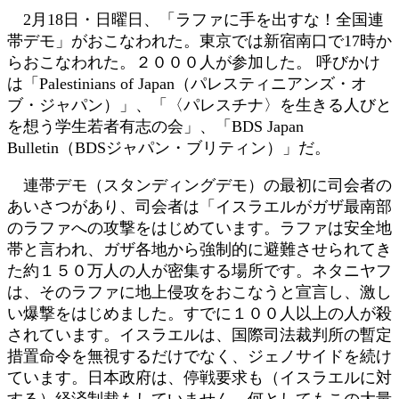
日
2月18日・日曜日、「ラファに手を出すな！全国連
時
帯デモ」がおこなわれた。東京では新宿南口で17時か
:
らおこなわれた。２０００人が参加した。 呼びかけ
は「Palestinians of Japan（パレスティニアンズ・オ
ブ・ジャパン）」、「〈パレスチナ〉を生きる人びと
を想う学生若者有志の会」、「BDS Japan
Bulletin（BDSジャパン・ブリティン）」だ。
連帯デモ（スタンディングデモ）の最初に司会者の
あいさつがあり、司会者は「イスラエルがガザ最南部
のラファへの攻撃をはじめています。ラファは安全地
帯と言われ、ガザ各地から強制的に避難させられてき
た約１５０万人の人が密集する場所です。ネタニヤフ
は、そのラファに地上侵攻をおこなうと宣言し、激し
い爆撃をはじめました。すでに１００人以上の人が殺
されています。イスラエルは、国際司法裁判所の暫定
措置命令を無視するだけでなく、ジェノサイドを続け
ています。日本政府は、停戦要求も（イスラエルに対
する）経済制裁もしていません。何としてもこの大量