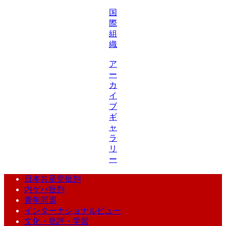
国
際
組
織
ア
ー
カ
イ
ブ
ギ
ャ
ラ
リ
ー
日本共産党批判
内ゲバ批判
青年同盟
インターナショナルビュー
文化・批評・学習