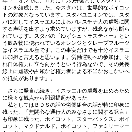
年ユニオンでは、11月に1つの分会としてスタバユニ
オンを結成しました。今スタバは、世界的なボイコッ
トの対象となっています。スタバユニオンでは、スタ
バに対してイスラエルによるパレスチナ人の虐殺に関
する声明を出すよう求めていますが、残念ながら断ら
れています。スタバの『ゆずシュトラスティー』とい
う飲み物に使われているオレンジとグレープフルーツ
はイスラエル産です。この事実だけでも十分イスラエ
ル加担と言えると思います。労働運動への参加は、そ
れ自体権力に立ち向かうという行為なので、その延長
線上に虐殺や占領など権力者による不当なおこないへ
の抵抗があります」。
さらに発言は続き、イスラエルの虐殺を止めるため
に様々な観点から問題提起があった。
私としてはＢＤＳの話や労働組合の話が特に印象に
残った。「無関心な通行人のみなさまに関する発言」
も印象に残った。ボイコット、スターバックス。ボイ
コット、マクドナルド。ボイコット、ファミリーマー