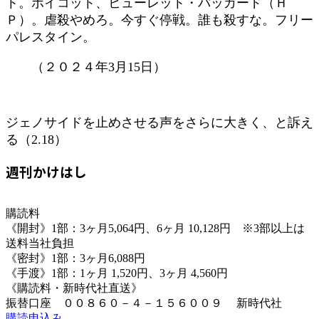
ト。ボイコット、ヒューレット・パッカード（Ｈ
Ｐ）。虐殺やめろ。今すぐ停戦。誰も殺すな。フリー
パレスタイン。
（２０２４年3月15日）
ジェノサイドを止めさせる声をさらに大きく、と訴え
る（2.18）
週刊かけはし
購読料
《開封》1部：3ヶ月5,064円、6ヶ月 10,128円 ※3部以上は
送料当社負担
《密封》1部：3ヶ月6,088円
《手渡》1部：1ヶ月 1,520円、3ヶ月 4,560円
《購読料・新時代社直送》
振替口座 ００８６０－４－１５６００９ 新時代社
購読申込み