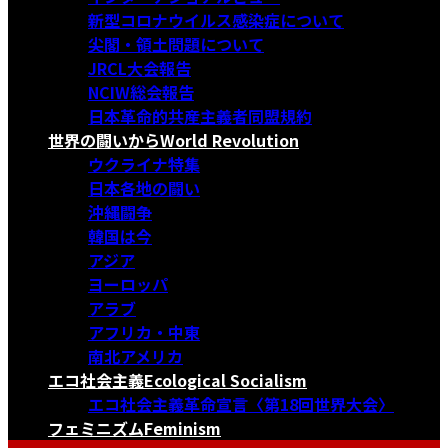
新型コロナウイルス感染症について
尖閣・領土問題について
JRCL大会報告
NCIW総会報告
日本革命的共産主義者同盟規約
世界の闘いから
World Revolution
ウクライナ特集
日本各地の闘い
沖縄闘争
韓国は今
アジア
ヨーロッパ
アラブ
アフリカ・中東
南北アメリカ
エコ社会主義
Ecological Socialism
エコ社会主義革命宣言〈第18回世界大会〉
フェミニズム
Feminism