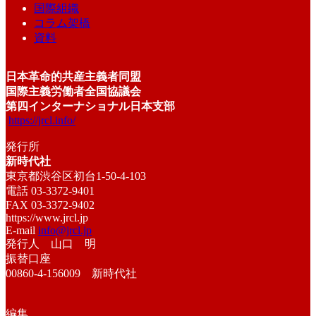
国際組織
コラム架橋
資料
日本革命的共産主義者同盟
国際主義労働者全国協議会
第四インターナショナル日本支部
https://jrcl.info/
発行所
新時代社
東京都渋谷区初台1-50-4-103
電話 03-3372-9401
FAX 03-3372-9402
https://www.jrcl.jp
E-mail
info@jrcl.jp
発行人 山口 明
振替口座
00860-4-156009 新時代社
編集