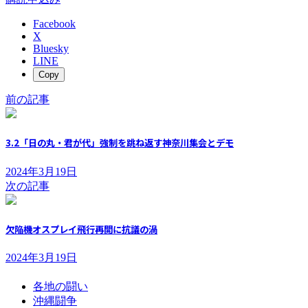
Facebook
X
Bluesky
LINE
Copy
前の記事
3.2「日の丸・君が代」強制を跳ね返す神奈川集会とデモ
2024年3月19日
次の記事
欠陥機オスプレイ飛行再開に抗議の渦
2024年3月19日
各地の闘い
沖縄闘争