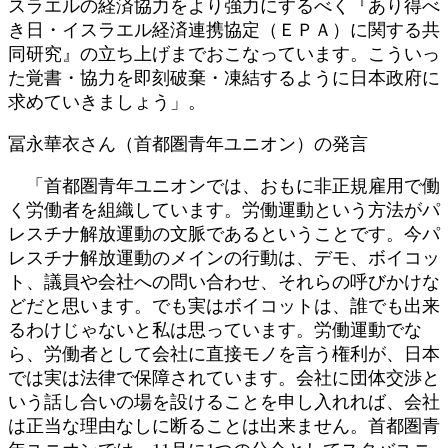
スラエルの経済協力をより強力にするべく『あり得べ
き日・イスラエル経済連携協定（ＥＰＡ）に関する共
同研究』の立ち上げまでおこなっています。こういっ
た覚書・協力を即刻破棄・凍結するように日本政府に
求めていきましょう」。
冨永華衣さん（首都圏青年ユニオン）の発言
「首都圏青年ユニオンでは、おもに非正規雇用で働
く労働者を組織しています。労働運動という方法がパ
レスチナ解放運動の文脈であるということです。今パ
レスチナ解放運動のメインの行動は、デモ、ボイコッ
ト、議員や会社への問い合わせ、それらの呼びかけな
どだと思います。でも実はボイコットは、誰でも出来
るわけじゃないと私は思っています。労働運動でな
ら、労働者として会社に直接モノを言う権利が、日本
では実は法律で保障されています。会社に団体交渉と
いう話し合いの場を設けることを申し入れれば、会社
は正当な理由なしに断ることは出来ません。首都圏青