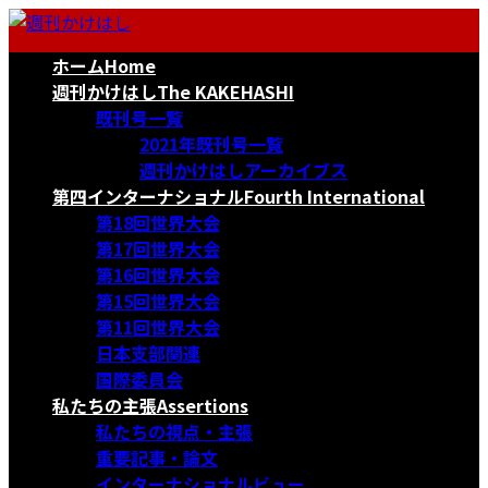
コ
ナ
ン
ビ
ホーム
Home
テ
ゲ
ン
ー
週刊かけはし
The KAKEHASHI
ツ
シ
既刊号一覧
へ
ョ
2021年既刊号一覧
ス
ン
週刊かけはしアーカイブス
キ
に
第四インターナショナル
Fourth International
ッ
移
第18回世界大会
プ
動
第17回世界大会
第16回世界大会
第15回世界大会
第11回世界大会
日本支部関連
国際委員会
私たちの主張
Assertions
私たちの視点・主張
重要記事・論文
インターナショナルビュー