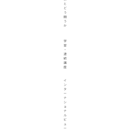
と
ど
う
闘
う
か
学
習
・
連
続
講
座
イ
ン
タ
ー
ナ
シ
ョ
ナ
ル
ビ
ュ
ー