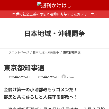
コ
ナ
ン
ビ
テ
ゲ
21世紀社会主義の思想と運動に寄与する左翼ジャーナル
ン
ー
ツ
シ
へ
ョ
日本地域・沖縄闘争
ス
ン
キ
に
ッ
移
プ
動
フロントページ
日本地域・沖縄闘争
東京都知事選
東京都知事選
最
2024年6月26日
2024年6月26日
admin
終
更
金儲け第一の小池都政もうゴメンだ！
新
日
都民と共に暮らしと人権守る都政へ！
時
: