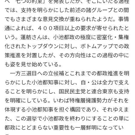
へ 七つの約束」を発表したが、そこにいたる過程
では、支持を明らかにした前述の諸グループとの間
でもさまざまな意見交換が重ねられたようだ。事情
通によれば、４００項目以上の要求が寄せられたと
いう。蓮舫さんは、小池都政の極度に密室化・集権
化されたトップダウンに対し、ボトムアップでの政
策推進を対置したが、その方向性はこの過程の中に
も姿を見せ始めている。
一方三選目への立候補とこれまでの都政推進を明
らかにした小池都知事に対し、自・公は全力で支え
ることを明らかにし、国民民主党と連合東京も支持
を明確にしている。いわば特権層擁護勢力がそれを
体現する小池都知事を担ぐ構図であり、それゆえま
た、この選挙で小池都政を終わりにすることの単に
都政にとどまらない重要性も一層鮮明になってい