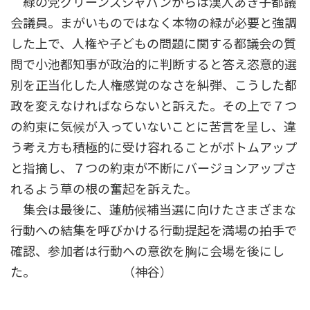
緑の党グリーンズジャパンからは漢人あき子都議
会議員。まがいものではなく本物の緑が必要と強調
した上で、人権や子どもの問題に関する都議会の質
問で小池都知事が政治的に判断すると答え恣意的選
別を正当化した人権感覚のなさを糾弾、こうした都
政を変えなければならないと訴えた。その上で７つ
の約束に気候が入っていないことに苦言を呈し、違
う考え方も積極的に受け容れることがボトムアップ
と指摘し、７つの約束が不断にバージョンアップさ
れるよう草の根の奮起を訴えた。
集会は最後に、蓮舫候補当選に向けたさまざまな
行動への結集を呼びかける行動提起を満場の拍手で
確認、参加者は行動への意欲を胸に会場を後にし
た。 （神谷）