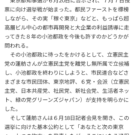
東京都知事選が６月20日に告示され、７月７日投
票に向け選挙戦が始まった。都民ファーストを標榜
しながら、その実「稼ぐ東京」などと、もっぱら超
高層ビル中心の都市再開発と大企業の利益誘導に走
ってきた８年の小池都政を今後も許すのかどうかが
問われる。
その小池都政に待ったをかけるとして、立憲民主
党の蓮舫さんが立憲民主党を離党し無所属で立候補
し、小池都政を終わりにしようと、市民連合などさ
まざまな市民団体、東京地評、６党・会派（立憲民
主党、日本共産党、社民党、新社会党、生活者ネッ
ト、緑の党グリーンズジャパン）が支持を明らかに
した。
そして蓮舫さんは６月18日記者会見を開き、この
選挙に向けた基本公約として「あなたと次の東京