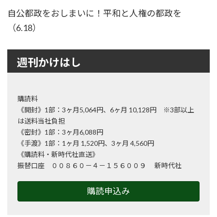
自公都政をおしまいに！平和と人権の都政を
（6.18）
週刊かけはし
購読料
《開封》1部：3ヶ月5,064円、6ヶ月 10,128円 ※3部以上
は送料当社負担
《密封》1部：3ヶ月6,088円
《手渡》1部：1ヶ月 1,520円、3ヶ月 4,560円
《購読料・新時代社直送》
振替口座 ００８６０－４－１５６００９ 新時代社
購読申込み