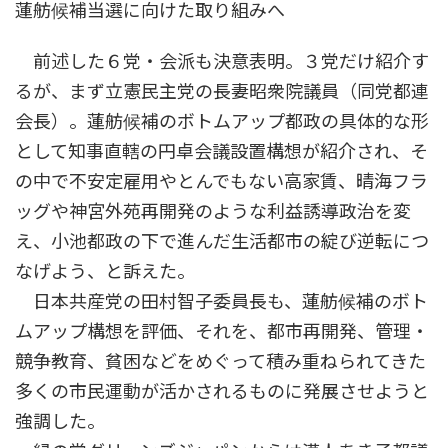
蓮舫候補当選に向けた取り組みへ
前述した６党・会派も決意表明。３党だけ紹介す
るが、まず立憲民主党の長妻昭衆院議員（同党都連
会長）。蓮舫候補のボトムアップ都政の具体的な形
として知事直轄の円卓会議設置構想が紹介され、そ
の中で不安定雇用やとんでもない高家賃、晴海フラ
ッグや神宮外苑再開発のような利益誘導政治を変
え、小池都政の下で進んだ生活都市の綻び逆転につ
なげよう、と訴えた。
日本共産党の田村智子委員長も、蓮舫候補のボト
ムアップ構想を評価、それを、都市再開発、管理・
競争教育、貧困などをめぐって積み重ねられてきた
多くの市民運動が活かされるものに発展させようと
強調した。