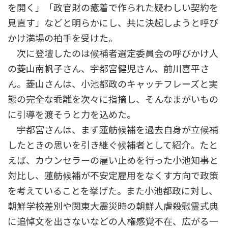
を開く」「政官財の癒着で作られた疑わしい契約を
見直す」などと明らかにし、共に決起しようと呼び
かけ満場の拍手を受けた。
次に登壇したのは候補者選定委員会の呼びかけ人
の菱山南帆子さん、宇都宮健児さん、前川喜平さ
ん。菱山さんは、小池都政のキャッチフレーズと実
態の完全な乖離を次々に指摘し、そんなまがいもの
に引導を渡そうと力を込めた。
宇都宮さんは、まず蓮舫候補を過去自身が立候補
したときの思いを引き継ぐ候補者として紹介。たと
えば、カウンセラーの雇い止めを行った小池知事と
対比し、蓮舫候補が不安定雇用をなくす方向で政策
を考えていることを挙げた。また小池都政に対し、
朝鮮学校差別や関東大震災時の朝鮮人虐殺慰霊式典
に追悼文を出さないなどの人権感覚不在、広がる一