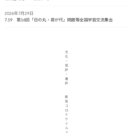
2026年7月29日
7.19 第16回「日の丸・君が代」問題等全国学習交流集会
文
化
・
批
評
・
書
評
新
型
コ
ロ
ナ
ウ
イ
ル
ス