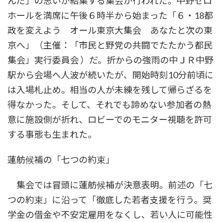
んだ」の思いが結集する集会が行われた。中野ゼロ
ホールを満席に午後６時半から始まった「６・18都
政を変えよう オール東京大集会 あなたと次の東
京へ」（主催：「市民と野党の共闘でたたかう都民
集会」実行委員会 ）だ。折からの強雨の中ＪＲ中野
駅から会場へ人波が続いたが、開始時刻10分前頃に
は入場札止め。相当の人が未練を残して帰らざるを
得なかった。そして、それでも諦めない参加者の熱
意に施設側が折れ、ロビーでのモニター視聴を許可
する事態も生まれた。
蓮舫候補の「七つの約束」
集会では冒頭に蓮舫候補が決意表明。前述の「七
つの約束」に沿って「徹底した若者支援を行う。奨
学金の借金や不安定雇用をなくし、若い人に可能性