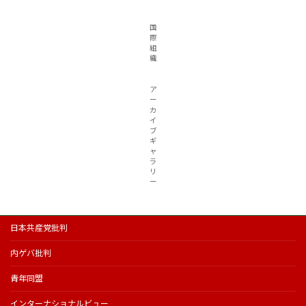
国
際
組
織
ア
ー
カ
イ
ブ
ギ
ャ
ラ
リ
ー
日本共産党批判
内ゲバ批判
青年同盟
インターナショナルビュー