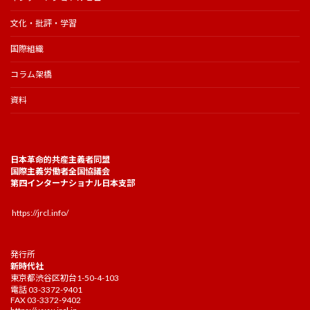
文化・批評・学習
国際組織
コラム架橋
資料
日本革命的共産主義者同盟
国際主義労働者全国協議会
第四インターナショナル日本支部
https://jrcl.info/
発行所
新時代社
東京都渋谷区初台1-50-4-103
電話 03-3372-9401
FAX 03-3372-9402