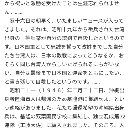
から祝いと激励を受けたことは生涯忘れられませ
ん。……
翌十六日の朝早く、いたましいニュースが入って
きました。それは、昭和十九年から徴兵された台湾
出身の一等兵某が自分の銃剣で自殺したというので
す。日本国軍として忠誠を誓って改姓までした自分
たち台湾人は、日本の敗戦によってどうなるか、お
そらく同じ台湾人からしいたげられるにちがいな
い、自分は最後まで日本国と運命をともにしたい、
と書き残して自殺したというのです。……
昭和二十一（１９４６）年二月二十二日、沖縄出
身者陸海軍人は帰還のため基隆港に集結せよ、とい
う連絡がありました。私たち帰還希望の沖縄県出身
兵は、基隆の双葉国民学校に集結し、独立混成第32
連隊（工藤大佐）に編入されました。そのころ、人