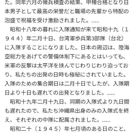
た。同年六月の徴兵検査の結果、甲種合格となり日
本男子として最高の栄誉だと職場の先輩から特配の
泡盛で祝福を受け激励されました。……
昭和十八年の暮れに入隊通知が来て昭和十九（１
９４４）年二月十日、台湾軍歩兵第3部隊（台北）
に入隊することになりました。日本の周辺は、陸海
空総力をあげての警備体制下にあるとはいっても、
米軍の反撃は太平洋を挟んでじわりじわり迫ってお
り、私たちの出発の日時も極秘にされていました。
入隊のための集合期日は二月十日でしたが、入隊期
日より十日も遅れての出発となりました。……
昭和十九年二月十九日、同期の入隊式より九日間
も遅れたので、私たち沖縄県出身のみの入隊式を終
え、それぞれの中隊に配属されました。……
昭和二十（１９４５）年七月頃のある日のこと、