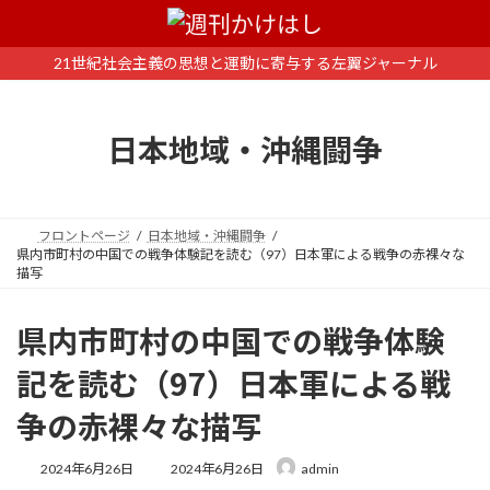
コ
ナ
ン
ビ
テ
ゲ
21世紀社会主義の思想と運動に寄与する左翼ジャーナル
ン
ー
ツ
シ
へ
ョ
日本地域・沖縄闘争
ス
ン
キ
に
ッ
移
プ
動
フロントページ
日本地域・沖縄闘争
県内市町村の中国での戦争体験記を読む（97）日本軍による戦争の赤裸々な
描写
県内市町村の中国での戦争体験
記を読む（97）日本軍による戦
争の赤裸々な描写
最
2024年6月26日
2024年6月26日
admin
終