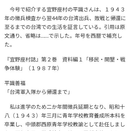
更
今号で紹介する宜野座村の平識さんは、１９４３
新
日
年の徴兵検査から翌44年の台湾出兵、敗戦と帰還に
時
:
至るまでの台湾での生活を証言している。引用は原
文通り、省略は……で示した。年号を西暦で補充し
た。
『宜野座村誌』第２巻 資料編１「移民・開墾・戦
争体験」（１９８７年）
平識善福
「台湾軍入隊から帰還まで」
私は進学のため二か年間徴兵延期となり、昭和十
八（１９４３）年三月に青年学校教育養成所本科を
卒業し、中頭郡西原青年学校教諭として赴任しまし