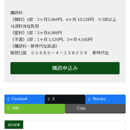
購読料
《開封》1部：3ヶ月5,064円、6ヶ月 10,128円 ※3部以上
は送料当社負担
《密封》1部：3ヶ月6,088円
《手渡》1部：1ヶ月 1,520円、3ヶ月 4,560円
《購読料・新時代社直送》
振替口座 ００８６０－４－１５６００９ 新時代社
購読申込み
Facebook
X
Bluesky
LINE
Copy
前の記事