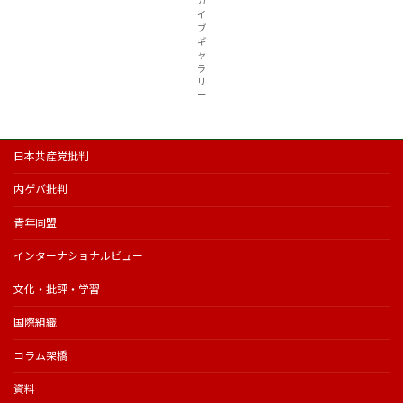
カ
イ
ブ
ギ
ャ
ラ
リ
ー
日本共産党批判
内ゲバ批判
青年同盟
インターナショナルビュー
文化・批評・学習
国際組織
コラム架橋
資料