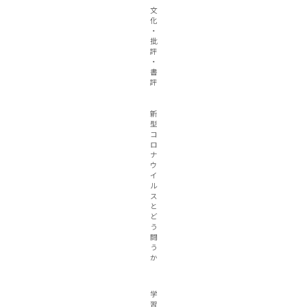
文
化
・
批
評
・
書
評
新
型
コ
ロ
ナ
ウ
イ
ル
ス
と
ど
う
闘
う
か
学
習