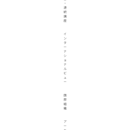
・
連
続
講
座
イ
ン
タ
ー
ナ
シ
ョ
ナ
ル
ビ
ュ
ー
国
際
組
織
ア
ー