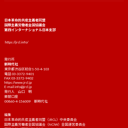
日本革命的共産主義者同盟
国際主義労働者全国協議会
第四インターナショナル日本支部
https://jrcl.info/
発行所
新時代社
東京都渋谷区初台1-50-4-103
電話 03-3372-9401
FAX 03-3372-9402
https://www.jrcl.jp
E-mail
info@jrcl.jp
発行人 山口 明
振替口座
00860-4-156009 新時代社
編集
日本革命的共産主義者同盟（JRCL）中央委員会
国際主義労働者全国協議会（NCIW）全国運営委員会