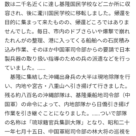
数は二千名近くに達し基隆国民学校など二か所に収
容され、後に瀧川国民学校に移転しました。帰還を
目的に集まって来たものの、帰還どころではありま
せんでした。毎日、市内のドブさらいや爆撃で崩れ
たれんがの整理、港に入ってくる船舶への石炭積み
込み作業、そのほか中国軍司令部からの要請で日本
製兵器の取り扱い指導のための兵の派遣などを行っ
ていました。……
基隆に集結した沖縄出身兵の大半は現地除隊を行
い、内地や宮古・八重山へ引き揚げて行きました。
残る約八百名の沖縄部隊は、基隆乗船地司令部（中
国軍）の命令によって、内地部隊から日僑引き揚げ
作業を引き継ぐことになりました。……ついで部隊
の名称は「琉球籍官兵集訓大隊」となり、昭和二十
一年七月十五日、中国軍総司令部の林大将の巡視を