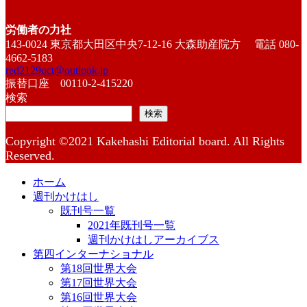
労働者の力社
143-0024 東京都大田区中央7-12-16 大森助産院方 電話 080-
4662-5183
red2129oct@outlook.jp
振替口座 00110-2-415220
検索
検索
Copyright ©2021 Kakehashi Editorial board. All Rights
Reserved.
ホーム
週刊かけはし
既刊号一覧
2021年既刊号一覧
週刊かけはしアーカイブス
第四インターナショナル
第18回世界大会
第17回世界大会
第16回世界大会