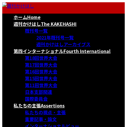
コ
ナ
ン
ビ
ホーム
Home
テ
ゲ
ン
ー
週刊かけはし
The KAKEHASHI
ツ
シ
既刊号一覧
へ
ョ
2021年既刊号一覧
ス
ン
週刊かけはしアーカイブス
キ
に
第四インターナショナル
Fourth International
ッ
移
第18回世界大会
プ
動
第17回世界大会
第16回世界大会
第15回世界大会
第11回世界大会
日本支部関連
国際委員会
私たちの主張
Assertions
私たちの視点・主張
重要記事・論文
インターナショナルビュー