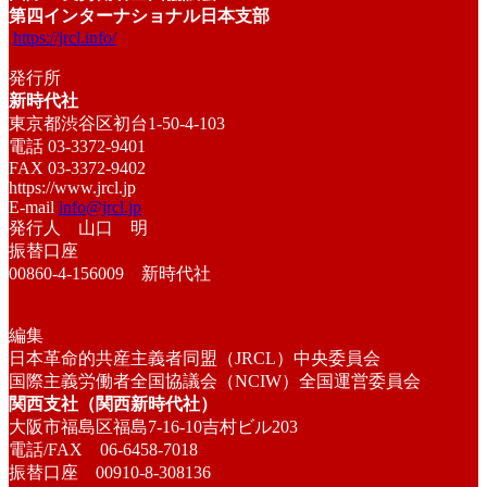
第四インターナショナル日本支部
https://jrcl.info/
発行所
新時代社
東京都渋谷区初台1-50-4-103
電話 03-3372-9401
FAX 03-3372-9402
https://www.jrcl.jp
E-mail
info@jrcl.jp
発行人 山口 明
振替口座
00860-4-156009 新時代社
編集
日本革命的共産主義者同盟（JRCL）中央委員会
国際主義労働者全国協議会（NCIW）全国運営委員会
関西支社（関西新時代社）
大阪市福島区福島7-16-10吉村ビル203
電話/FAX 06-6458-7018
振替口座 00910-8-308136