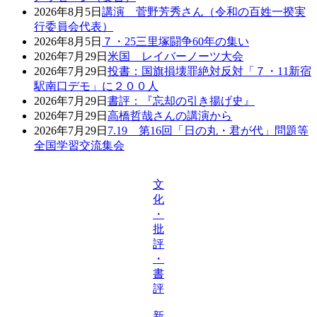
2026年8月5日
講演 菅野芳秀さん（令和の百姓一揆実
行委員会代表）
2026年8月5日
７・25三里塚闘争60年の集い
2026年7月29日
米国 レイバーノーツ大会
2026年7月29日
投書：国旗損壊罪絶対反対「７・11新宿
駅南口デモ」に２００人
2026年7月29日
書評：『忘却の引き揚げ史』
2026年7月29日
高橋哲哉さんの講演から
2026年7月29日
7.19 第16回「日の丸・君が代」問題等
全国学習交流集会
文
化
・
批
評
・
書
評
新