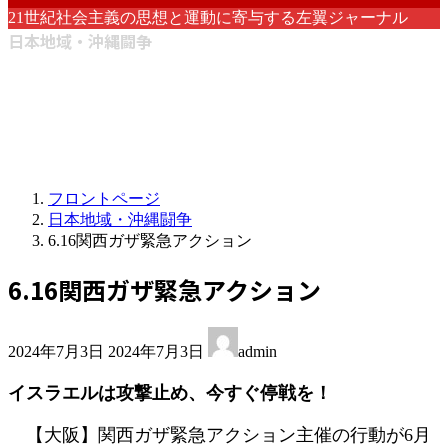
21世紀社会主義の思想と運動に寄与する左翼ジャーナル
日本地域・沖縄闘争
フロントページ
日本地域・沖縄闘争
6.16関西ガザ緊急アクション
6.16関西ガザ緊急アクション
最
2024年7月3日
2024年7月3日
admin
終
更
イスラエルは攻撃止め、今すぐ停戦を！
新
日
【大阪】関西ガザ緊急アクション主催の行動が6月
時