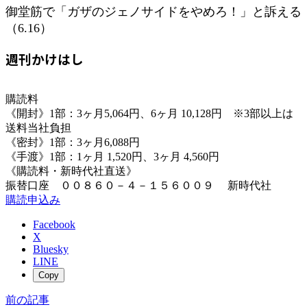
御堂筋で「ガザのジェノサイドをやめろ！」と訴える
（6.16）
週刊かけはし
購読料
《開封》1部：3ヶ月5,064円、6ヶ月 10,128円 ※3部以上は
送料当社負担
《密封》1部：3ヶ月6,088円
《手渡》1部：1ヶ月 1,520円、3ヶ月 4,560円
《購読料・新時代社直送》
振替口座 ００８６０－４－１５６００９ 新時代社
購読申込み
Facebook
X
Bluesky
LINE
Copy
前の記事