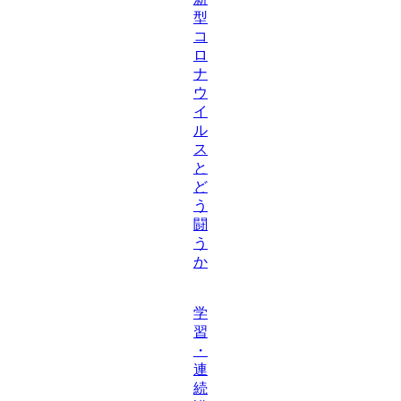
型
コ
ロ
ナ
ウ
イ
ル
ス
と
ど
う
闘
う
か
学
習
・
連
続