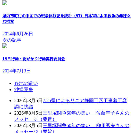
県内市町村の中国での戦争体験記を読む（97）日本軍による戦争の赤裸々
な描写
2024年6月26日
次の記事
19日行動・総がかり行動実行委員会
2024年7月3日
各地の闘い
沖縄闘争
2026年8月5日
7.25県によるリニア静岡工区工事着工容
認に抗議
2026年8月5日
三里塚闘争60年の集い 佐藤幸子さんの
メッセージ（要旨）
2026年8月5日
三里塚闘争60年の集い 柳川秀夫さんの
メッセージ（要旨）