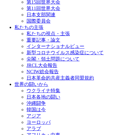
第15回世界大会
第11回世界大会
日本支部関連
国際委員会
私たちの主張
私たちの視点・主張
重要記事・論文
インターナショナルビュー
新型コロナウイルス感染症について
尖閣・領土問題について
JRCL大会報告
NCIW総会報告
日本革命的共産主義者同盟規約
世界の闘いから
ウクライナ特集
日本各地の闘い
沖縄闘争
韓国は今
アジア
ヨーロッパ
アラブ
アフリカ・中東