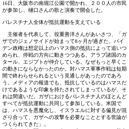
16日、大阪市の南堀江公園で開かれ、２００人の市民
:
が参加し、樋口さんの歌と演奏で開会した。
パレスチナ人全体が抵抗運動を支えている
主催者を代表して、役重善洋さんがあいさつ、「ガ
ザでのジェノサイドが始まって8ヶ月が過ぎた。バイ
デン政権は想定以上のハマス側の抵抗によって追いつ
められ、停戦の方向に動きつつある。アラブ諸国のカ
タール、エジプトが仲介している。なぜもっと早くこ
の動きにならなかったのか。対ハマス軍事作戦は短期
間で終わらせられるという見通しがあったのであろ
う。メディアの報道でも、抵抗しているのはハマスだ
けであるような印象を持たされてしまっているが、そ
れは間違いだ。ガザにおけるパレスチナ人のほとんど
すべてが抵抗運動に共同して参加している。米国で
は、ハマスを悪魔化し、イスラエルに対する偏見が混
ざり合って、ガザへの攻撃を必要なこととする世論が
つくられてきた」。