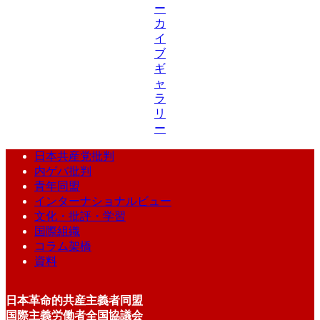
ー
カ
イ
ブ
ギ
ャ
ラ
リ
ー
日本共産党批判
内ゲバ批判
青年同盟
インターナショナルビュー
文化・批評・学習
国際組織
コラム架橋
資料
日本革命的共産主義者同盟
国際主義労働者全国協議会