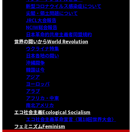
新型コロナウイルス感染症について
尖閣・領土問題について
JRCL大会報告
NCIW総会報告
日本革命的共産主義者同盟規約
世界の闘いから
World Revolution
ウクライナ特集
日本各地の闘い
沖縄闘争
韓国は今
アジア
ヨーロッパ
アラブ
アフリカ・中東
南北アメリカ
エコ社会主義
Ecological Socialism
エコ社会主義革命宣言〈第18回世界大会〉
フェミニズム
Feminism