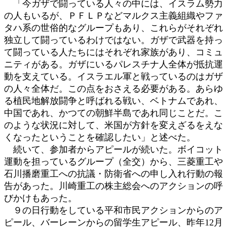
「今ガザで闘っている人々の中には、イスラム勢力
の人もいるが、ＰＦＬＰなどマルクス主義組織やファ
タハ系の世俗的なグループもあり、これらがそれぞれ
独立して闘っているわけではない。ガザで武器を持っ
て闘っている人たちにはそれぞれ家族があり、コミュ
ニティがある。ガザにいるパレスチナ人全体が抵抗運
動を支えている。イスラエル軍と戦っているのはガザ
の人々全体だ。この点をおさえる必要がある。あらゆ
る植民地解放闘争と呼ばれる戦い、ベトナムであれ、
中国であれ、かつての朝鮮半島であれ同じことだ。こ
のような状況に対して、米国が方針を変えざるをえな
くなったということを確認したい」と述べた。
続いて、参加者からアピールが続いた。ボイコット
運動を担っているグループ（全交）から、三菱重工や
石川播磨重工への抗議・防衛省への申し入れ行動の報
告があった。川崎重工の株主総会へのアクションの呼
びかけもあった。
９の日行動をしている平和市民アクションからのア
ピール、バーレーンからの留学生アピール、昨年12月