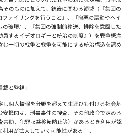
為そのものに加えて、銃後に関わる領域（『集団の
ロファイリングを行うこと』、『憎悪の扇動やヘイ
ムの破壊』、『集団の強制的移送、排除を意図した
動員するイデオロギーと統治の制度』）を戦争概念
含む一切の戦争と戦争を可能にする統治構造を認め
搭載と監視」
定し個人情報を分野を超えて生涯ひも付ける社会基
公安機関は、刑事事件の捜査、その他政令で定める
査共助、犯罪収益移転防止等）があるとき利用が認
な利用が拡大していく可能性がある」。