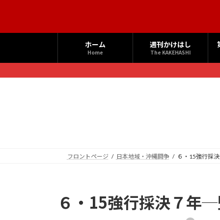
コ
ナ
ン
ビ
テ
ゲ
ン
ー
ホーム
週刊かけはし
ツ
シ
Home
The KAKEHASHI
へ
ョ
ス
ン
キ
に
ッ
移
プ
動
フロントページ
日本地域・沖縄闘争
６・15強行採
６・15強行採決７年