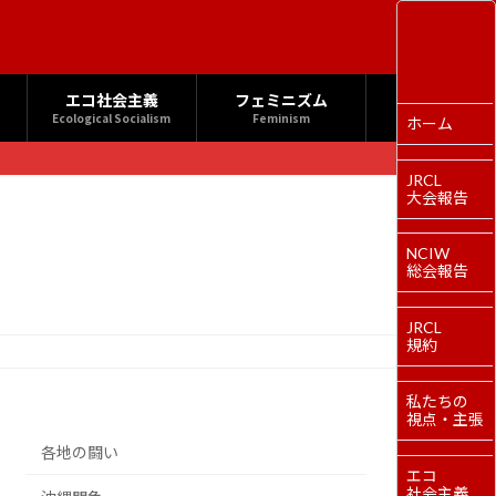
エコ社会主義
フェミニズム
Ecological Socialism
Feminism
ホーム
JRCL
大会報告
NCIW
総会報告
JRCL
規約
私たちの
視点・主張
各地の闘い
エコ
社会主義