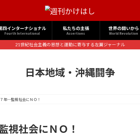
第四インターナショナル
私たちの主張
世界の闘いから
Fourth International
Assertions
World Revolution
21世紀社会主義の思想と運動に寄与する左翼ジャーナル
日本地域・沖縄闘争
決７年─監視社会にＮＯ！
─監視社会にＮＯ！