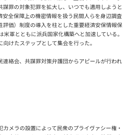
共謀罪の対象犯罪を拡大し、いつでも適用しようと
済安全保障上の機密情報を扱う民間人らを身辺調査
性評価）制度の導入を柱とした重要経済安保情報保
権は米軍とともに派兵国家化構築へと加速している。
に向けたステップとして集会を行った。
民連絡会、共謀罪対策弁護団からアピールが行われ
）
犯カメラの設置によって民衆のプライヴァシー権・