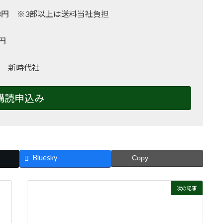
,128円 ※3部以上は送料当社負担
0円
 新時代社
購読申込み
Bluesky
Copy
次の記事