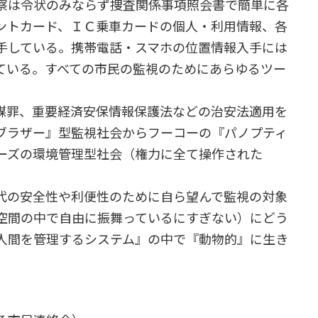
察は令状のみならず捜査関係事項照会書で簡単に各
ントカード、ＩＣ乗車カードの個人・利用情報、各
手している。携帯電話・スマホの位置情報入手には
ている。すべての市民の監視のためにあらゆるツー
。
謀罪、重要経済安保情報保護法などの治安法適用を
ブラザー』型監視社会からフーコーの『パノプティ
ーズの環境管理型社会（権力に全て操作された
。
代の安全性や利便性のために自ら望んで監視の対象
空間の中で自由に振舞っているにすぎない）にどう
人間を管理するシステム』の中で『動物的』に生き