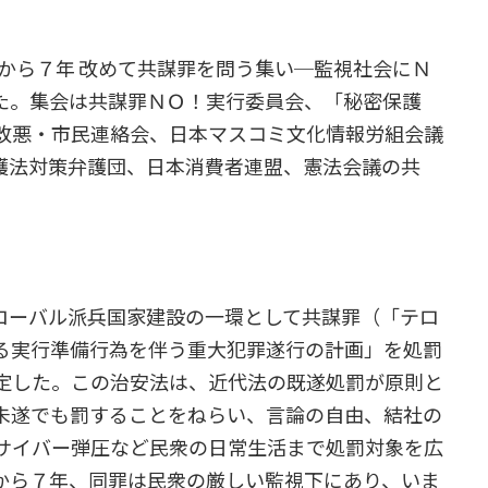
から７年 改めて共謀罪を問う集い─監視社会にＮ
た。集会は共謀罪ＮＯ！実行委員会、「秘密保護
改悪・市民連絡会、日本マスコミ文化情報労組会議
護法対策弁護団、日本消費者連盟、憲法会議の共
グローバル派兵国家建設の一環として共謀罪（「テロ
る実行準備行為を伴う重大犯罪遂行の計画」を処罰
定した。この治安法は、近代法の既遂処罰が原則と
未遂でも罰することをねらい、言論の自由、結社の
サイバー弾圧など民衆の日常生活まで処罰対象を広
から７年、同罪は民衆の厳しい監視下にあり、いま