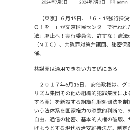
最
2024年7月3日
2024年7月3日
admin
終
更
【東京】６月15日、「６・15強行採決
新
日
Ｏ！を─」が文京区民センターで行われ
時
:
法」廃止へ！実行委員会、許すな！憲法
（МＩＣ）、共謀罪対策弁護団、秘密保
催。
共謀罪は適用できない力関係にある
２０１７年6月15日、 安倍政権は、
リズム集団その他の組織的犯罪集団によ
する罪）を新設する組織犯罪処罰法を制
いう法体系を国家権力の恣意的判断で、
自由、通信の秘密、基本的人権の破壊、
げようとする現代版治安維持法だ。制定