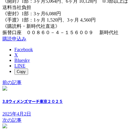
《開封》1部：3ヶ月5,064円、6ヶ月 10,128円 ※3部以上は
送料当社負担
《密封》1部：3ヶ月6,088円
《手渡》1部：1ヶ月 1,520円、3ヶ月 4,560円
《購読料・新時代社直送》
振替口座 ００８６０－４－１５６００９ 新時代社
購読申込み
Facebook
X
Bluesky
LINE
Copy
前の記事
3.8ウィメンズマーチ東京２０２５
2025年4月2日
次の記事