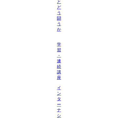
と
ど
う
闘
う
か
学
習
・
連
続
講
座
イ
ン
タ
ー
ナ
シ