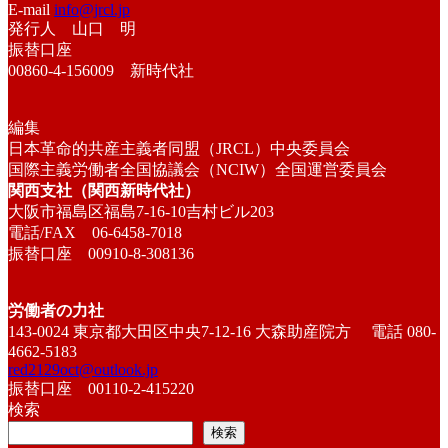
E-mail
info@jrcl.jp
発行人 山口 明
振替口座
00860-4-156009 新時代社
編集
日本革命的共産主義者同盟（JRCL）中央委員会
国際主義労働者全国協議会（NCIW）全国運営委員会
関西支社（関西新時代社）
大阪市福島区福島7-16-10吉村ビル203
電話/FAX 06-6458-7018
振替口座 00910-8-308136
労働者の力社
143-0024 東京都大田区中央7-12-16 大森助産院方 電話 080-
4662-5183
red2129oct@outlook.jp
振替口座 00110-2-415220
検索
検索