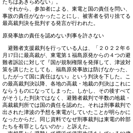
たちはあきらめない」。
それから、参加者による、東電と国の責任を問い、
事故の責任がなかったことにし、被害者を切り捨てる
最高裁判決を批判する発言が行われた。
原発事故の責任を認めない判事を許さない
避難者支援裁判を行っている人は、「２０２２年６
月17日に最高裁が、東電第１福島原発からの４つの避
難者訴訟に対して『国が規制権限を発揮して、津波対
策を講じたとしても、福島原発事故は防げなかった、
したがって国に責任はない』という判決を下した。こ
の最高裁判決以降、各地の高裁・地裁の判決はこれに
ならうものになってしまった。しかし、その後すべて
がそうした判決ではなく、避難者裁判で半数の地裁・
高裁裁判所では国の責任を認めた。それは刑事裁判で
出された津波の予想を東電がしていたことが明らかに
なったからだ。同じ資料でなぜ刑事裁判は東電の幹部
たちを有罪としないのか」と訴えた。