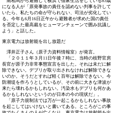
南相馬から避難して横浜で借家生活をしている83歳
になる人が「原発事故の責任を認めない判事を許して
いたら、私たちの命が守られない、司法が劣化してい
る。今年も6月16日正午から避難者が求めた国の責任
を否定した最高裁をヒューマンチェーンで囲み抗議し
よう」と話した。
東京電力は放射能を出し放題だ
澤井正子さん（原子力資料情報室）が発言。
「２０１１年３月11日午後７時に、当時の枝野官房
長官が原子力非常事態宣言を出した。それは未だに解
除できない。デブリが取り出されなければ解除できな
いのか。そうだとすれば軽く百年は解除できない。今
防潮堤を作ろうとしているが、その前に大きな津波が
来たら壊れるかもしれない。汚染水もデブリも何かあ
るかもしれないというのが日本の今の現状だ」。
「原子力規制法では万が一起こるかもしれない事故
を起こしてはいけないと書いてある。ところがこの事
故でたくさんの人が亡くなり、東京電力は放射能を出