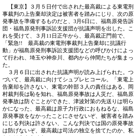
日
【東京】３月５日付で出された最高裁による東電刑
時
事裁判の上告棄却決定は被害者を踏みにじり、次の原
:
発事故を準備するものだと、3月6日に、福島原発告訴
団・福島原発刑事訴訟支援団が抗議声明を出した。こ
れを受けて、３月11日正午から、最高裁正門前で、
「緊急!! 最高裁の東電刑事裁判上告棄却に抗議行
動」が福島原発刑事訴訟支援団などの呼びかけによっ
て行われ、埼玉や神奈川、都内から仲間たちが集まっ
た。
３月６日に出された抗議声明が読み上げられた。つ
づいて、最高裁に向けてシュプレヒコール。「東電上
告棄却を許さない、東電の幹部３人の責任はある、岡
村裁判長は恥を知れ、福島原発事故は人災だ、福島原
発事故は防ぐことができた、津波対策の先送りは明ら
かになった、最高裁は原子力行政におもねるな、福島
原発事故をなかったことにさせないぞ、被害者を踏み
にじる判決は許さない、こんな判決では国の原発事故
は防げないぞ、最高裁は司法の独立を捨てたのか、私