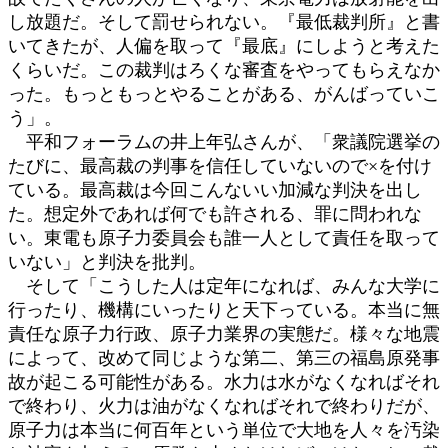
し放題だ。そして罰せられない。『最低裁判所』と書
いてきたが、人偏を取って『最底』にしようと考えた
くらいだ。この裁判はろくな審査をやってもらえなか
った。もっともっとやることがある、がんばっていこ
う」。
平和フォーラムの井上年弘さんが、「衆議院選挙の
たびに、最高裁の判事を信任していないので×を付け
ている。最高裁は今回こんないい加減な判決を出し
た。想定外であれば何でも許される、罪に問われな
い。東電も原子力委員会も誰一人として責任を取って
いない」と判決を批判。
そして「こうした人は定年になれば、みんな大学に
行ったり、機構にいったりと天下っている。本当に無
責任な原子力行政、原子力業界の実態だ。様々な地震
によって、改めて同じような第二、第三の福島原発事
故が起こる可能性がある。水力は水がなくなればそれ
で終わり、火力は油がなくなればそれで終わりだが、
原子力は本当に何百年という単位で大地を人々を汚染