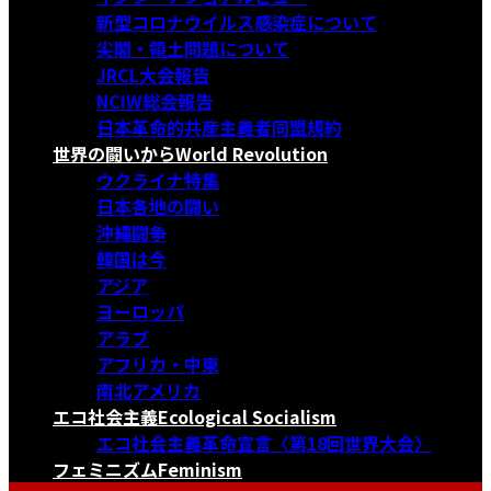
新型コロナウイルス感染症について
尖閣・領土問題について
JRCL大会報告
NCIW総会報告
日本革命的共産主義者同盟規約
世界の闘いから
World Revolution
ウクライナ特集
日本各地の闘い
沖縄闘争
韓国は今
アジア
ヨーロッパ
アラブ
アフリカ・中東
南北アメリカ
エコ社会主義
Ecological Socialism
エコ社会主義革命宣言〈第18回世界大会〉
フェミニズム
Feminism