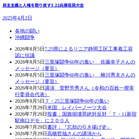
民主主義と人権を取り戻す3.22兵庫県民大会
2025年4月2日
各地の闘い
沖縄闘争
2026年8月5日
7.25県によるリニア静岡工区工事着工容
認に抗議
2026年8月5日
三里塚闘争60年の集い 佐藤幸子さんの
メッセージ（要旨）
2026年8月5日
三里塚闘争60年の集い 柳川秀夫さんの
メッセージ（要旨）
2026年8月5日
講演 菅野芳秀さん（令和の百姓一揆実
行委員会代表）
2026年8月5日
７・25三里塚闘争60年の集い
2026年7月29日
米国 レイバーノーツ大会
2026年7月29日
投書：国旗損壊罪絶対反対「７・11新宿
駅南口デモ」に２００人
2026年7月29日
書評：『忘却の引き揚げ史』
2026年7月29日
高橋哲哉さんの講演から