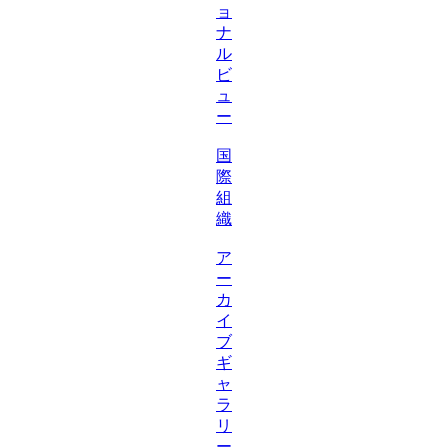
ョ
ナ
ル
ビ
ュ
ー
国
際
組
織
ア
ー
カ
イ
ブ
ギ
ャ
ラ
リ
ー