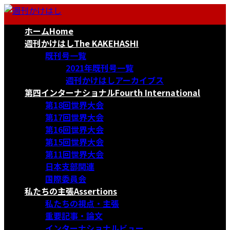
コ
ナ
ン
ビ
ホーム
Home
テ
ゲ
ン
ー
週刊かけはし
The KAKEHASHI
ツ
シ
既刊号一覧
へ
ョ
2021年既刊号一覧
ス
ン
週刊かけはしアーカイブス
キ
に
第四インターナショナル
Fourth International
ッ
移
第18回世界大会
プ
動
第17回世界大会
第16回世界大会
第15回世界大会
第11回世界大会
日本支部関連
国際委員会
私たちの主張
Assertions
私たちの視点・主張
重要記事・論文
インターナショナルビュー