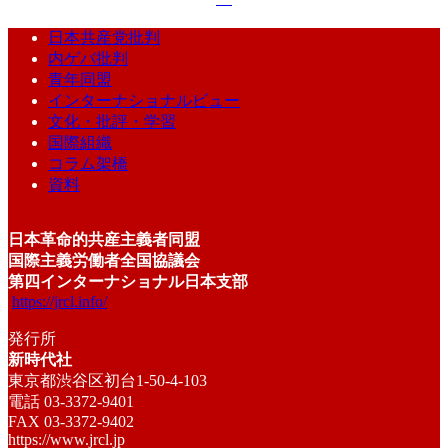
日本共産党批判
内ゲバ批判
青年同盟
インターナショナルビュー
文化・批評・学習
国際組織
コラム架橋
資料
日本革命的共産主義者同盟
国際主義労働者全国協議会
第四インターナショナル日本支部
https://jrcl.info/
発行所
新時代社
東京都渋谷区初台1-50-4-103
電話 03-3372-9401
FAX 03-3372-9402
https://www.jrcl.jp