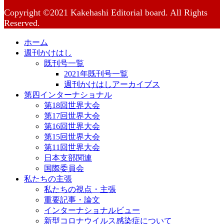
Copyright ©2021 Kakehashi Editorial board. All Rights
Reserved.
ホーム
週刊かけはし
既刊号一覧
2021年既刊号一覧
週刊かけはしアーカイブス
第四インターナショナル
第18回世界大会
第17回世界大会
第16回世界大会
第15回世界大会
第11回世界大会
日本支部関連
国際委員会
私たちの主張
私たちの視点・主張
重要記事・論文
インターナショナルビュー
新型コロナウイルス感染症について