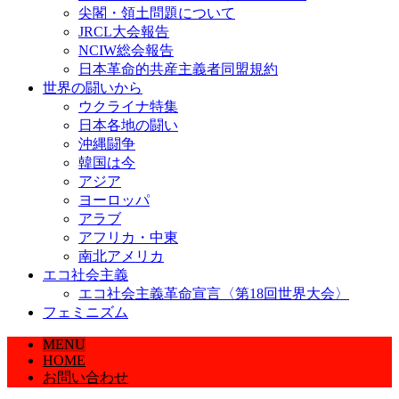
尖閣・領土問題について
JRCL大会報告
NCIW総会報告
日本革命的共産主義者同盟規約
世界の闘いから
ウクライナ特集
日本各地の闘い
沖縄闘争
韓国は今
アジア
ヨーロッパ
アラブ
アフリカ・中東
南北アメリカ
エコ社会主義
エコ社会主義革命宣言〈第18回世界大会〉
フェミニズム
MENU
HOME
お問い合わせ