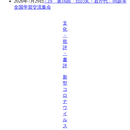
2026年7月29日
7.19 第16回「日の丸・君が代」問題等
全国学習交流集会
文
化
・
批
評
・
書
評
新
型
コ
ロ
ナ
ウ
イ
ル
ス