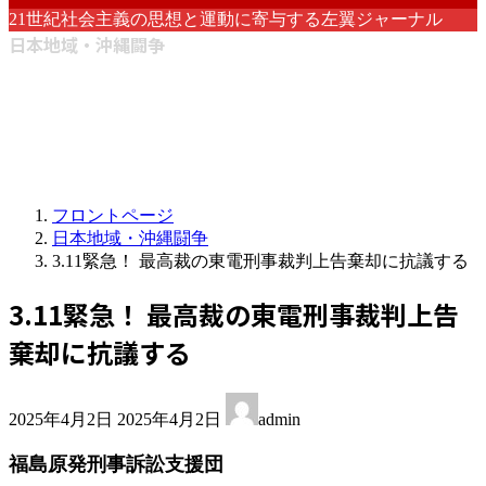
21世紀社会主義の思想と運動に寄与する左翼ジャーナル
日本地域・沖縄闘争
フロントページ
日本地域・沖縄闘争
3.11緊急！ 最高裁の東電刑事裁判上告棄却に抗議する
3.11緊急！ 最高裁の東電刑事裁判上告
棄却に抗議する
最
2025年4月2日
2025年4月2日
admin
終
更
福島原発刑事訴訟支援団
新