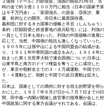
２億両（テール）の賠償金。清国の税収の3年分。当
時の金で約３億１１００万円に相当（日本の国家予算
は９千万円余）→「富国強兵」の資金、③長沙、重
慶、杭州などの開市。④日本に最恵国待遇。
義和団に対する８カ国軍の侵略と辛丑（しんちゅう）
条約（巨額賠償と鉄道要地の派兵駐屯）には、列強の
一員として日本も加わった。列強の中国侵略の進展に
応じて、当然、中国側の抵抗も激しくなっていった。
１９０５年には孫中山による中国同盟会の結成があ
り、１９１１年中華民国の成立をみた。１９１４年に
始まった第１次世界大戦で連合国側についた日本は、
山東半島と南方のドイツ権益を奪うことに成功した
が、東京や朝鮮全土での３・１万歳運動、中国での
５・４運動など、朝鮮と中国での反日運動は拡大し
た。
日本は、国家としての満州に対する領土的野望を明ら
かにした。１９２７年６月27日から７月７日まで10日
間、田中義一内閣が開催し政官軍の指導層が会した対
中国政策に関する東方会議がそれである。会議は、