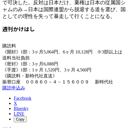
で可決した。反対は日本だけ、棄権は日本の従属国シ
ャムのみ→日本は国際連盟から脱退する道を選び、国
としての理性を失って暴走して行くことになる。
週刊かけはし
購読料
《開封》1部：3ヶ月5,064円、6ヶ月 10,128円 ※3部以上は
送料当社負担
《密封》1部：3ヶ月6,088円
《手渡》1部：1ヶ月 1,520円、3ヶ月 4,560円
《購読料・新時代社直送》
振替口座 ００８６０－４－１５６００９ 新時代社
購読申込み
Facebook
X
Bluesky
LINE
Copy