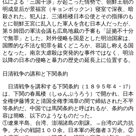
仏による「三国干渉」が起こった情勢で、朝鮮王朝の
明成皇后が景福宮（キョンボックン）寝室で深夜、暗
殺された。犯人は、三浦梧楼日本公使とその指揮のも
とに朝鮮王宮に乱入した軍人を含む日本人だったが、
第５師団の軍法会議も広島地裁の予審も「証拠不十分
で無罪」とした。対外侵略を国是とした明治国家は、
国際的な不法な犯罪を裁くどころか、容認し称える国
となった。南京大虐殺は突発的な事件ではなく、明治
以降の日本の侵略と暴力の歴史の延長上に位置する。
日清戦争の講和と下関条約
日清戦争を講和する下関条約（１８９５年４・17）
は、下関の春風楼（しゅんぷうろう）で開かれ、日本
全権伊藤博文と清国全権李鴻章の間で締結された不平
等条約だ。中国では馬関条約と呼ばれるが、条約の内
容は簡略、以下のようなものだった。
①遼東半島、台湾、澎湖諸島の割譲。→台湾の武力抗
争。大小の戦闘１００余。日本軍の死傷者３万余。②