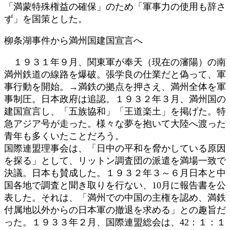
「満蒙特殊権益の確保」のため「軍事力の使用も辞さ
ず」を国策とした。
柳条湖事件から満州国建国宣言へ
１９３１年９月、関東軍が奉天（現在の瀋陽）の南
満州鉄道の線路を爆破。張学良の仕業だと偽って、軍
事行動を開始。→満鉄の拠点を押さえ、満州全体を軍
事制圧。日本政府は追認。１９３２年３月、満州国の
建国宣言し、「五族協和」「王道楽土」を掲げた。特
急アジア号が走った。様々な夢を抱いて大陸へ渡った
青年も多くいたことだろう。
国際連盟理事会は、「日中の平和を脅かしている原因
を探る」として、リットン調査団の派遣を満場一致で
決議。日本も賛成した。１９３２年３～６月日本と中
国各地で調査と聞き取りを行ない、10月に報告書を公
表した。それは、「満州での中国の主権を認め、満鉄
付属地以外からの日本軍の撤退を求める」との趣旨だ
った。１９３３年２月、国際連盟総会は、42：１：１