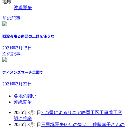
地域
沖縄闘争
前の記事
戦没者眠る南部の土砂を使うな
2021年3月15日
次の記事
ウィメンズマーチ全国で
2021年3月22日
各地の闘い
沖縄闘争
2026年8月5日
7.25県によるリニア静岡工区工事着工容
認に抗議
2026年8月5日
三里塚闘争60年の集い 佐藤幸子さんの