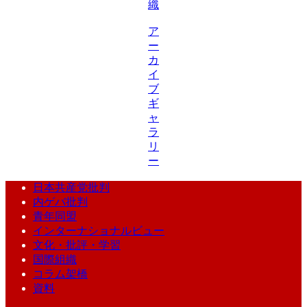
織
ア
ー
カ
イ
ブ
ギ
ャ
ラ
リ
ー
日本共産党批判
内ゲバ批判
青年同盟
インターナショナルビュー
文化・批評・学習
国際組織
コラム架橋
資料