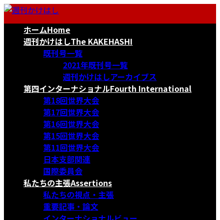
コ
ナ
ン
ビ
ホーム
Home
テ
ゲ
ン
ー
週刊かけはし
The KAKEHASHI
ツ
シ
既刊号一覧
へ
ョ
2021年既刊号一覧
ス
ン
週刊かけはしアーカイブス
キ
に
第四インターナショナル
Fourth International
ッ
移
第18回世界大会
プ
動
第17回世界大会
第16回世界大会
第15回世界大会
第11回世界大会
日本支部関連
国際委員会
私たちの主張
Assertions
私たちの視点・主張
重要記事・論文
インターナショナルビュー