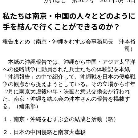
かけはし 第2657号 2021年3月15日
新
日
私たちは南京・中国の人々とどのように
時
:
手を結んで行くことができるのか？
報告まとめ（南京・沖縄をむすぶ会事務局長 沖本裕
司）
本紙の沖縄報告では、沖縄から中国・アジア太平洋
への侵略戦争に動員された兵士たちの体験記を本紙
「沖縄報告」の中で紹介して、沖縄戦を日本の侵略戦
争の観点から捉えようとしている。その立場から昨年
12月に南京大虐殺83年・映画と意見交換会が行われ
た。南京・沖縄を結ぶ会の沖本さんの報告を掲載す
る。（編集部）
１．南京・沖縄をむすぶ会の結成と活動（略）
２．日本の中国侵略と南京大虐殺