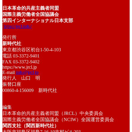
日本革命的共産主義者同盟
国際主義労働者全国協議会
第四インターナショナル日本支部
https://jrcl.info/
発行所
新時代社
東京都渋谷区初台1-50-4-103
電話 03-3372-9401
FAX 03-3372-9402
https://www.jrcl.jp
E-mail
info@jrcl.jp
発行人 山口 明
振替口座
00860-4-156009 新時代社
編集
日本革命的共産主義者同盟（JRCL）中央委員会
国際主義労働者全国協議会（NCIW）全国運営委員会
関西支社（関西新時代社）
大阪市福島区福島7-16-10吉村ビル203