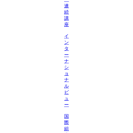
連
続
講
座
イ
ン
タ
ー
ナ
シ
ョ
ナ
ル
ビ
ュ
ー
国
際
組