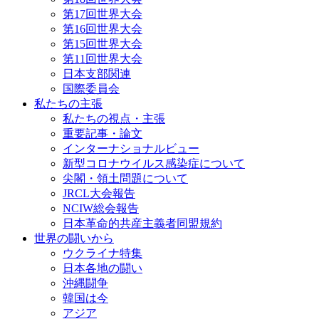
第17回世界大会
第16回世界大会
第15回世界大会
第11回世界大会
日本支部関連
国際委員会
私たちの主張
私たちの視点・主張
重要記事・論文
インターナショナルビュー
新型コロナウイルス感染症について
尖閣・領土問題について
JRCL大会報告
NCIW総会報告
日本革命的共産主義者同盟規約
世界の闘いから
ウクライナ特集
日本各地の闘い
沖縄闘争
韓国は今
アジア