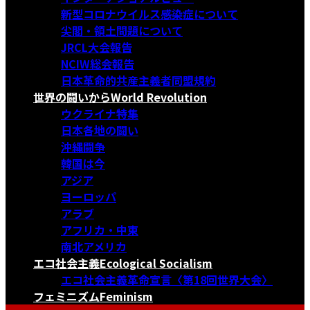
新型コロナウイルス感染症について
尖閣・領土問題について
JRCL大会報告
NCIW総会報告
日本革命的共産主義者同盟規約
世界の闘いから
World Revolution
ウクライナ特集
日本各地の闘い
沖縄闘争
韓国は今
アジア
ヨーロッパ
アラブ
アフリカ・中東
南北アメリカ
エコ社会主義
Ecological Socialism
エコ社会主義革命宣言〈第18回世界大会〉
フェミニズム
Feminism