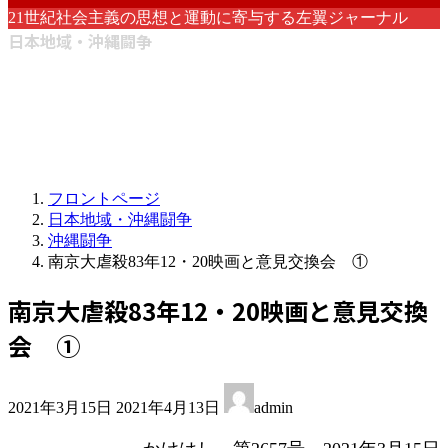
21世紀社会主義の思想と運動に寄与する左翼ジャーナル
日本地域・沖縄闘争
フロントページ
日本地域・沖縄闘争
沖縄闘争
南京大虐殺83年12・20映画と意見交換会 ①
南京大虐殺83年12・20映画と意見交換
会 ①
最
2021年3月15日
2021年4月13日
admin
終
更