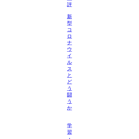
評
新
型
コ
ロ
ナ
ウ
イ
ル
ス
と
ど
う
闘
う
か
学
習
・