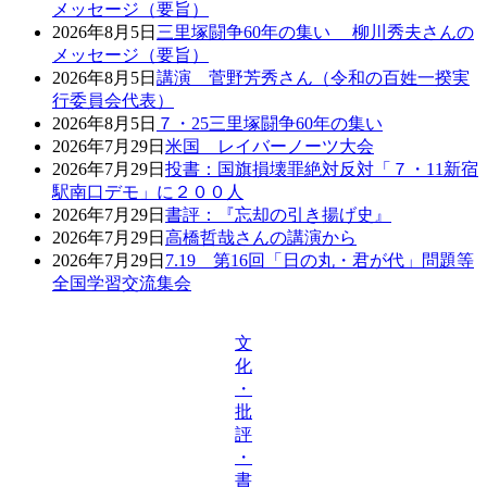
メッセージ（要旨）
2026年8月5日
三里塚闘争60年の集い 柳川秀夫さんの
メッセージ（要旨）
2026年8月5日
講演 菅野芳秀さん（令和の百姓一揆実
行委員会代表）
2026年8月5日
７・25三里塚闘争60年の集い
2026年7月29日
米国 レイバーノーツ大会
2026年7月29日
投書：国旗損壊罪絶対反対「７・11新宿
駅南口デモ」に２００人
2026年7月29日
書評：『忘却の引き揚げ史』
2026年7月29日
高橋哲哉さんの講演から
2026年7月29日
7.19 第16回「日の丸・君が代」問題等
全国学習交流集会
文
化
・
批
評
・
書