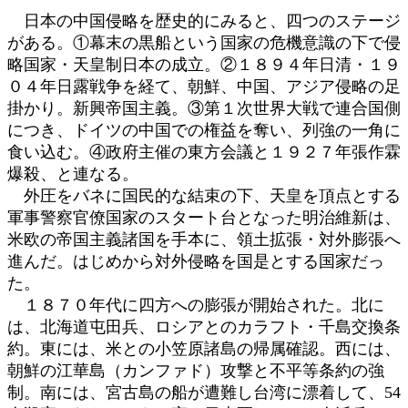
日本の中国侵略を歴史的にみると、四つのステージ
がある。①幕末の黒船という国家の危機意識の下で侵
略国家・天皇制日本の成立。②１８９４年日清・１９
０４年日露戦争を経て、朝鮮、中国、アジア侵略の足
掛かり。新興帝国主義。③第１次世界大戦で連合国側
につき、ドイツの中国での権益を奪い、列強の一角に
食い込む。④政府主催の東方会議と１９２７年張作霖
爆殺、と連なる。
外圧をバネに国民的な結束の下、天皇を頂点とする
軍事警察官僚国家のスタート台となった明治維新は、
米欧の帝国主義諸国を手本に、領土拡張・対外膨張へ
進んだ。はじめから対外侵略を国是とする国家だっ
た。
１８７０年代に四方への膨張が開始された。北に
は、北海道屯田兵、ロシアとのカラフト・千島交換条
約。東には、米との小笠原諸島の帰属確認。西には、
朝鮮の江華島（カンファド）攻撃と不平等条約の強
制。南には、宮古島の船が遭難し台湾に漂着して、54