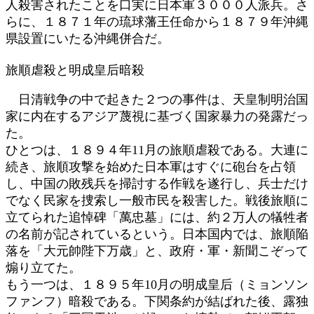
人殺害されたことを口実に日本軍３０００人派兵。さ
らに、１８７１年の琉球藩王任命から１８７９年沖縄
県設置にいたる沖縄併合だ。
旅順虐殺と明成皇后暗殺
日清戦争の中で起きた２つの事件は、天皇制明治国
家に内在するアジア蔑視に基づく国家暴力の発露だっ
た。
ひとつは、１８９４年11月の旅順虐殺である。大連に
続き、旅順攻撃を始めた日本軍はすぐに砲台を占領
し、中国の敗残兵を掃討する作戦を遂行し、兵士だけ
でなく民家を捜索し一般市民を殺害した。戦後旅順に
立てられた追悼碑「萬忠墓」には、約２万人の犠牲者
の名前が記されているという。日本国内では、旅順陥
落を「大元帥陛下万歳」と、政府・軍・新聞こぞって
煽り立てた。
もう一つは、１８９５年10月の明成皇后（ミョンソン
ファンフ）暗殺である。下関条約が結ばれた後、露独