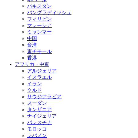
パキスタン
バングラディッシュ
フィリピン
マレーシア
ミャンマー
中国
台湾
東チモール
香港
アフリカ・中東
アルジェリア
イスラエル
イラン
クルド
サウジアラビア
スーダン
タンザニア
ナイジェリア
パレスチナ
モロッコ
レバノン