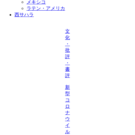
メキシコ
ラテン・アメリカ
西サハラ
文
化
・
批
評
・
書
評
新
型
コ
ロ
ナ
ウ
イ
ル