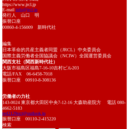
https://www.jrcl.jp
E-mail
info@jrcl.jp
発行人 山口 明
振替口座
00860-4-156009 新時代社
編集
日本革命的共産主義者同盟（JRCL）中央委員会
国際主義労働者全国協議会（NCIW）全国運営委員会
関西支社（関西新時代社）
大阪市福島区福島7-16-10吉村ビル203
電話/FAX 06-6458-7018
振替口座 00910-8-308136
労働者の力社
143-0024 東京都大田区中央7-12-16 大森助産院方 電話 080-
4662-5183
red2129oct@outlook.jp
振替口座 00110-2-415220
検索