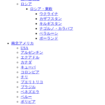
ロシア
ロシア・東欧
ウクライナ
カザフスタン
キルギスタン
ナゴルノ・カラバフ
ベラルーシ
ポーランド
南北アメリカ
USA
アルゼンチン
エクアドル
カナダ
キューバ
コロンビア
チリ
プエリトリコ
ブラジル
ベネズエラ
ペルー
ボリビア