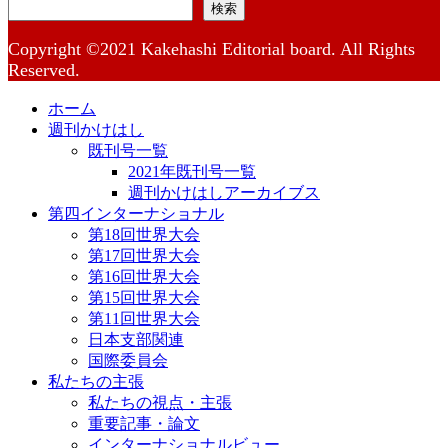
検索
Copyright ©2021 Kakehashi Editorial board. All Rights
Reserved.
ホーム
週刊かけはし
既刊号一覧
2021年既刊号一覧
週刊かけはしアーカイブス
第四インターナショナル
第18回世界大会
第17回世界大会
第16回世界大会
第15回世界大会
第11回世界大会
日本支部関連
国際委員会
私たちの主張
私たちの視点・主張
重要記事・論文
インターナショナルビュー