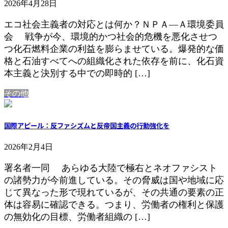
2026年4月28日
エコ社会主義者の対応とは何か？ＮＰＡ―Ａ環境委員
会 戦争が今、環境的かつ社会的危機を悪化させつ
つ化石燃料企業の利益を膨らませている。爆発的な価
格と石油すべてへの組織化された依存を前に、化石資
本主義と決別する中での即時的 […]
その他
国際アピール：反ファシズムと反帝国主義の行動強化を
2026年2月4日
署名者一同 あらゆる大陸で極右とネオファシスト
の諸勢力が今前進している。その脅威は国や地域に応
じて異なった形で現れているが、その共通の要素の正
体は容易に確認できる。つまり、労働者の権利と保護
の無効化の目標、労働者組織の […]