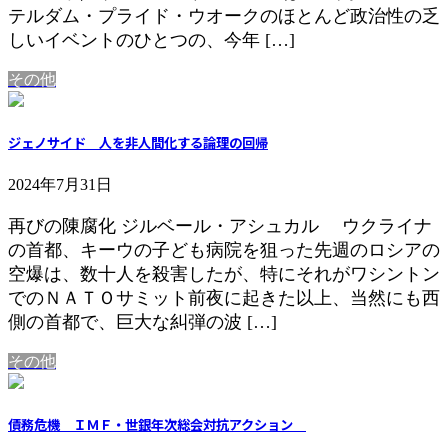
テルダム・プライド・ウオークのほとんど政治性の乏
しいイベントのひとつの、今年 […]
その他
ジェノサイド 人を非人間化する論理の回帰
2024年7月31日
再びの陳腐化 ジルベール・アシュカル ウクライナ
の首都、キーウの子ども病院を狙った先週のロシアの
空爆は、数十人を殺害したが、特にそれがワシントン
でのＮＡＴＯサミット前夜に起きた以上、当然にも西
側の首都で、巨大な糾弾の波 […]
その他
債務危機 ＩＭＦ・世銀年次総会対抗アクション