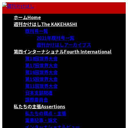
コ
ナ
ン
ビ
ホーム
Home
テ
ゲ
ン
ー
週刊かけはし
The KAKEHASHI
ツ
シ
既刊号一覧
へ
ョ
2021年既刊号一覧
ス
ン
週刊かけはしアーカイブス
キ
に
第四インターナショナル
Fourth International
ッ
移
第18回世界大会
プ
動
第17回世界大会
第16回世界大会
第15回世界大会
第11回世界大会
日本支部関連
国際委員会
私たちの主張
Assertions
私たちの視点・主張
重要記事・論文
インターナショナルビュー