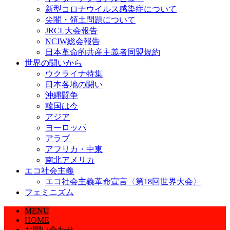
新型コロナウイルス感染症について
尖閣・領土問題について
JRCL大会報告
NCIW総会報告
日本革命的共産主義者同盟規約
世界の闘いから
ウクライナ特集
日本各地の闘い
沖縄闘争
韓国は今
アジア
ヨーロッパ
アラブ
アフリカ・中東
南北アメリカ
エコ社会主義
エコ社会主義革命宣言〈第18回世界大会〉
フェミニズム
MENU
HOME
お問い合わせ