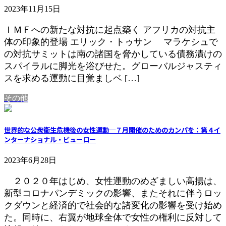
2023年11月15日
ＩＭＦへの新たな対抗に起点築く アフリカの対抗主
体の印象的登場 エリック・トゥサン マラケシュで
の対抗サミットは南の諸国を脅かしている債務漬けの
スパイラルに脚光を浴びせた。グローバルジャスティ
スを求める運動に目覚ましベ […]
その他
世界的な公衆衛生危機後の女性運動─７月開催のためのカンパを：第４イ
ンターナショナル・ビューロー
2023年6月28日
２０２０年はじめ、女性運動のめざましい高揚は、
新型コロナパンデミックの影響、またそれに伴うロッ
クダウンと経済的で社会的な諸変化の影響を受け始め
た。同時に、右翼が地球全体で女性の権利に反対して