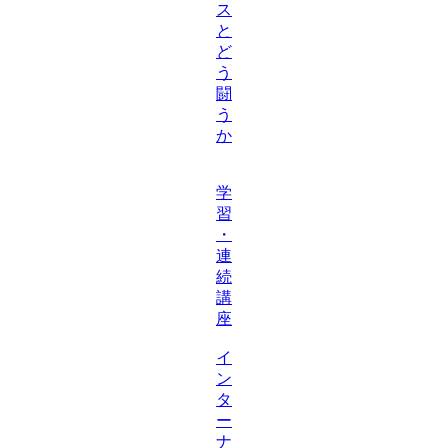
ス
と
ど
う
闘
う
か
学
習
・
連
続
講
座
イ
ン
タ
ー
ナ