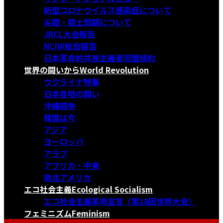
新型コロナウイルス感染症について
尖閣・領土問題について
JRCL大会報告
NCIW総会報告
日本革命的共産主義者同盟規約
世界の闘いから
World Revolution
ウクライナ特集
日本各地の闘い
沖縄闘争
韓国は今
アジア
ヨーロッパ
アラブ
アフリカ・中東
南北アメリカ
エコ社会主義
Ecological Socialism
エコ社会主義革命宣言〈第18回世界大会〉
フェミニズム
Feminism