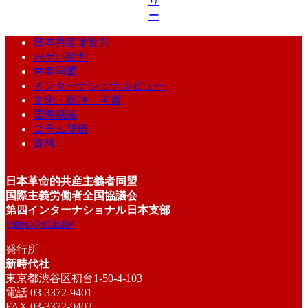
リ
ー
日本共産党批判
内ゲバ批判
青年同盟
インターナショナルビュー
文化・批評・学習
国際組織
コラム架橋
資料
日本革命的共産主義者同盟
国際主義労働者全国協議会
第四インターナショナル日本支部
https://jrcl.info/
発行所
新時代社
東京都渋谷区初台1-50-4-103
電話 03-3372-9401
FAX 03-3372-9402