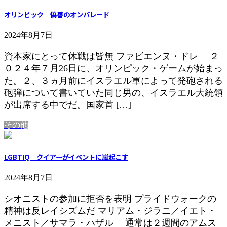
オリンピック 偽善のオンパレード
2024年8月7日
資本家にとって休戦は皆無 ファビエンヌ・ドレ ２
０２４年７月26日に、オリンピック・ゲームが始まっ
た。２、３ヵ月前にイスラエル軍によって発砲される
砲弾について書いていた同じ男の、イスラエル大統領
が出席する中でだ。国家首 […]
その他
LGBTIQ クイアーがイベントに嵐起こす
2024年8月7日
シオニストの参加に拒否を表明 プライドウォークの
精神は反レイシズムだ マリアム・ジラニ／イエト・
メニスト／サマラ・ハザル 通常は２週間のアムス