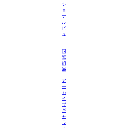
シ
ョ
ナ
ル
ビ
ュ
ー
国
際
組
織
ア
ー
カ
イ
ブ
ギ
ャ
ラ