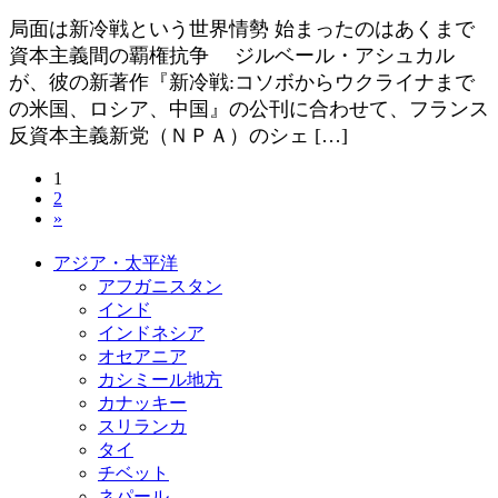
局面は新冷戦という世界情勢 始まったのはあくまで
資本主義間の覇権抗争 ジルベール・アシュカル
が、彼の新著作『新冷戦:コソボからウクライナまで
の米国、ロシア、中国』の公刊に合わせて、フランス
反資本主義新党（ＮＰＡ）のシェ […]
投
固
1
固
2
定
稿
»
定
ペ
ペ
ー
の
アジア・太平洋
ー
ジ
アフガニスタン
ジ
ペ
インド
ー
インドネシア
オセアニア
ジ
カシミール地方
カナッキー
送
スリランカ
り
タイ
チベット
ネパール