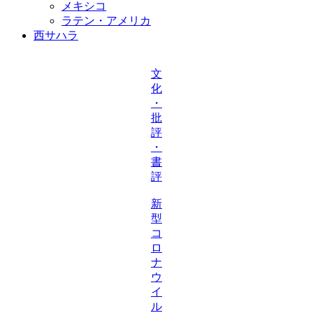
メキシコ
ラテン・アメリカ
西サハラ
文
化
・
批
評
・
書
評
新
型
コ
ロ
ナ
ウ
イ
ル