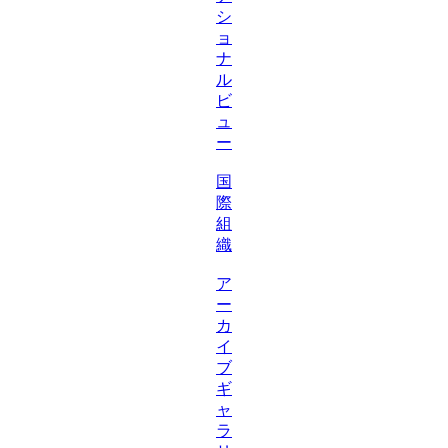
シ
ョ
ナ
ル
ビ
ュ
ー
国
際
組
織
ア
ー
カ
イ
ブ
ギ
ャ
ラ