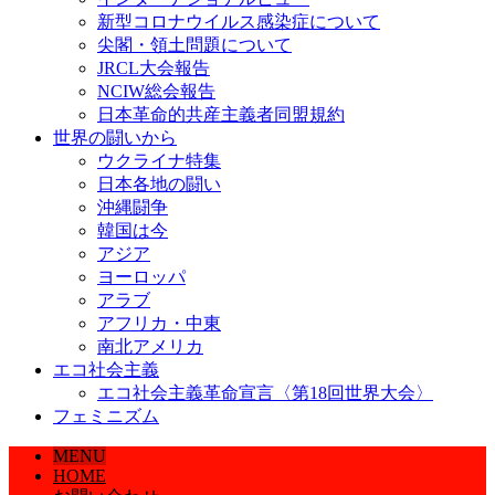
新型コロナウイルス感染症について
尖閣・領土問題について
JRCL大会報告
NCIW総会報告
日本革命的共産主義者同盟規約
世界の闘いから
ウクライナ特集
日本各地の闘い
沖縄闘争
韓国は今
アジア
ヨーロッパ
アラブ
アフリカ・中東
南北アメリカ
エコ社会主義
エコ社会主義革命宣言〈第18回世界大会〉
フェミニズム
MENU
HOME