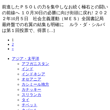
前進したＰＳＯＬの力を集中しなお続く極右との闘い
の前線へ １０月30日の必勝に向け街頭に戻れ! ２０２
２年10月５日 社会主義運動（ＭＥＳ）全国書記局
最終盤での右翼の結集も明確に ルラ・ダ・シルバ
は第１回投票で、得票 […]
投
固
1
固
2
定
稿
»
定
ペ
ペ
ー
の
アジア・太平洋
ー
ジ
アフガニスタン
ジ
ペ
インド
ー
インドネシア
オセアニア
ジ
カシミール地方
カナッキー
送
スリランカ
り
タイ
チベット