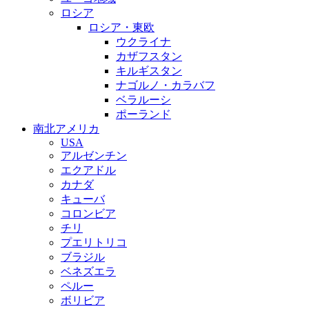
ロシア
ロシア・東欧
ウクライナ
カザフスタン
キルギスタン
ナゴルノ・カラバフ
ベラルーシ
ポーランド
南北アメリカ
USA
アルゼンチン
エクアドル
カナダ
キューバ
コロンビア
チリ
プエリトリコ
ブラジル
ベネズエラ
ペルー
ボリビア