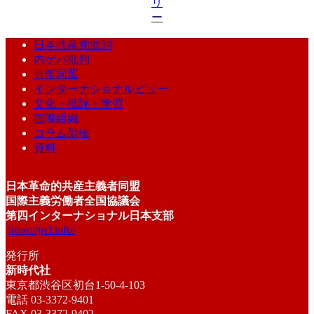
リ
ー
日本共産党批判
内ゲバ批判
青年同盟
インターナショナルビュー
文化・批評・学習
国際組織
コラム架橋
資料
日本革命的共産主義者同盟
国際主義労働者全国協議会
第四インターナショナル日本支部
https://jrcl.info/
発行所
新時代社
東京都渋谷区初台1-50-4-103
電話 03-3372-9401
FAX 03-3372-9402