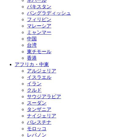
ネパール
パキスタン
バングラディッシュ
フィリピン
マレーシア
ミャンマー
中国
台湾
東チモール
香港
アフリカ・中東
アルジェリア
イスラエル
イラン
クルド
サウジアラビア
スーダン
タンザニア
ナイジェリア
パレスチナ
モロッコ
レバノン