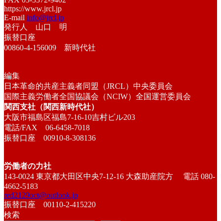
https://www.jrcl.jp
E-mail
info@jrcl.jp
発行人 山口 明
振替口座
00860-4-156009 新時代社
編集
日本革命的共産主義者同盟（JRCL）中央委員会
国際主義労働者全国協議会（NCIW）全国運営委員会
関西支社（関西新時代社）
大阪市福島区福島7-16-10吉村ビル203
電話/FAX 06-6458-7018
振替口座 00910-8-308136
労働者の力社
143-0024 東京都大田区中央7-12-16 大森助産院方 電話 080-
4662-5183
red2129oct@outlook.jp
振替口座 00110-2-415220
検索