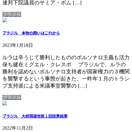
連邦下院議員のサミア・ボム […]
ブラジル
ブラジル 本物の闘いはこれから
2023年1月18日
ルラは辛うじて勝利したもののボルソナロ主義も活力
保ち健在ミグエル・クレスポ ブラジルで、ルラの
勝利を認めないボルソナロ支持者が国家権力の３機関
を襲撃するという事態が起きた。一昨年１月のトラン
プ支持派による米議事堂襲撃の […]
ブラジル
ブラジル 大統領選他第１回投票結果
2022年11月2日