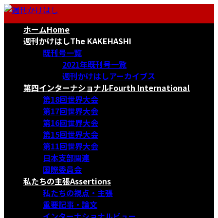
コ
ナ
ン
ビ
ホーム
Home
テ
ゲ
ン
ー
週刊かけはし
The KAKEHASHI
ツ
シ
既刊号一覧
へ
ョ
2021年既刊号一覧
ス
ン
週刊かけはしアーカイブス
キ
に
第四インターナショナル
Fourth International
ッ
移
第18回世界大会
プ
動
第17回世界大会
第16回世界大会
第15回世界大会
第11回世界大会
日本支部関連
国際委員会
私たちの主張
Assertions
私たちの視点・主張
重要記事・論文
インターナショナルビュー