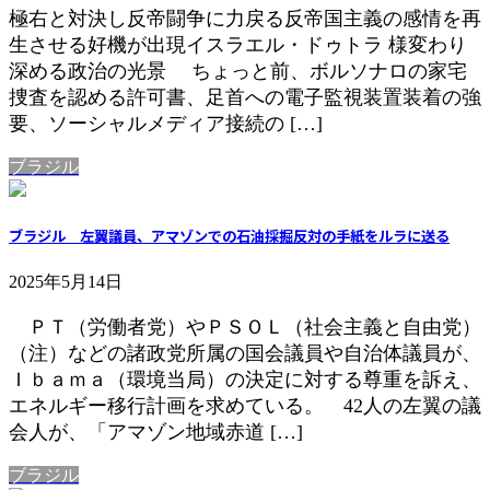
極右と対決し反帝闘争に力戻る反帝国主義の感情を再
生させる好機が出現イスラエル・ドゥトラ 様変わり
深める政治の光景 ちょっと前、ボルソナロの家宅
捜査を認める許可書、足首への電子監視装置装着の強
要、ソーシャルメディア接続の […]
ブラジル
ブラジル 左翼議員、アマゾンでの石油採掘反対の手紙をルラに送る
2025年5月14日
ＰＴ（労働者党）やＰＳＯＬ（社会主義と自由党）
（注）などの諸政党所属の国会議員や自治体議員が、
Ｉｂａｍａ（環境当局）の決定に対する尊重を訴え、
エネルギー移行計画を求めている。 42人の左翼の議
会人が、「アマゾン地域赤道 […]
ブラジル