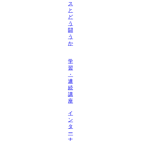
ス
と
ど
う
闘
う
か
学
習
・
連
続
講
座
イ
ン
タ
ー
ナ