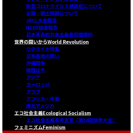
新型コロナウイルス感染症について
尖閣・領土問題について
JRCL大会報告
NCIW総会報告
日本革命的共産主義者同盟規約
世界の闘いから
World Revolution
ウクライナ特集
日本各地の闘い
沖縄闘争
韓国は今
アジア
ヨーロッパ
アラブ
アフリカ・中東
南北アメリカ
エコ社会主義
Ecological Socialism
エコ社会主義革命宣言〈第18回世界大会〉
フェミニズム
Feminism