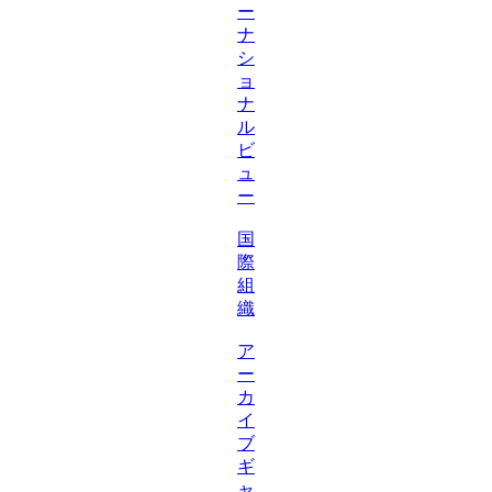
ー
ナ
シ
ョ
ナ
ル
ビ
ュ
ー
国
際
組
織
ア
ー
カ
イ
ブ
ギ
ャ