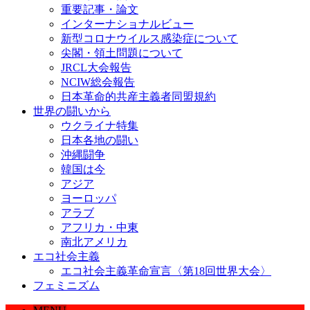
重要記事・論文
インターナショナルビュー
新型コロナウイルス感染症について
尖閣・領土問題について
JRCL大会報告
NCIW総会報告
日本革命的共産主義者同盟規約
世界の闘いから
ウクライナ特集
日本各地の闘い
沖縄闘争
韓国は今
アジア
ヨーロッパ
アラブ
アフリカ・中東
南北アメリカ
エコ社会主義
エコ社会主義革命宣言〈第18回世界大会〉
フェミニズム