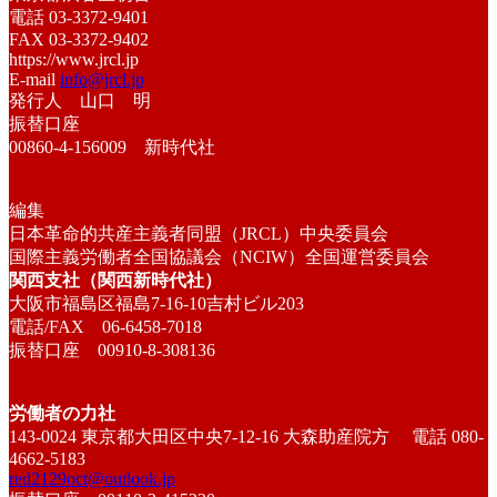
電話 03-3372-9401
FAX 03-3372-9402
https://www.jrcl.jp
E-mail
info@jrcl.jp
発行人 山口 明
振替口座
00860-4-156009 新時代社
編集
日本革命的共産主義者同盟（JRCL）中央委員会
国際主義労働者全国協議会（NCIW）全国運営委員会
関西支社（関西新時代社）
大阪市福島区福島7-16-10吉村ビル203
電話/FAX 06-6458-7018
振替口座 00910-8-308136
労働者の力社
143-0024 東京都大田区中央7-12-16 大森助産院方 電話 080-
4662-5183
red2129oct@outlook.jp