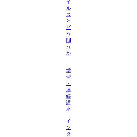
イ
ル
ス
と
ど
う
闘
う
か
学
習
・
連
続
講
座
イ
ン
タ