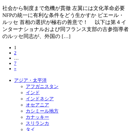
社会から制度まで危機が貫徹 左翼には文化革命必要
NFPの統一に有利な条件をどう生かすか ピエール・
ルッセ 首相の選択が極右の善意で！ 以下は第４イ
ンターナショナルおよび同フランス支部の古参指導者
のルッセ同志が、外国の […]
投
固
1
固
2
定
稿
…
定
ペ
固
7
ペ
ー
の
»
定
ー
ジ
ペ
ジ
ペ
アジア・太平洋
ー
アフガニスタン
ジ
ー
インド
ジ
インドネシア
オセアニア
送
カシミール地方
カナッキー
り
スリランカ
タイ