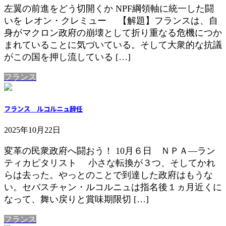
左翼の前進をどう切開くか NPF綱領軸に統一した闘
いを レオン・クレミュー 【解題】フランスは、自
身がマクロン政府の崩壊として折り重なる危機につか
まれていることに気づいている。そして大衆的な抗議
がこの国を押し流している […]
フランス
フランス ルコルニュ辞任
2025年10月22日
変革の民衆政府へ闘おう！ 10月６日 ＮＰＡ―ラン
ティカピタリスト 小さな転換が３つ、そしてかれ
らは去った。やっとのことで到達した政府はもうな
い。セバスチャン・ルコルニュは指名後１ヵ月近くに
なって、舞い戻りと賞味期限切 […]
フランス