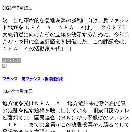
2026年7月15日
統一した革命的な急進左翼の勝利に向け、反ファシス
ト戦線を ＮＰＡ―Ａ ＮＰＡ―Ａは、、２０２７年
大統領選に向けたその立場を決定するために、今年６
月27・28日に全国評議会を開催した。この評議会は、
ＮＰＡ―Ａの活動家を代 […]
フランス
フランス 反ファシスト戦線建設を
2026年4月28日
地方選を受けＮＰＡ―Ａ 地方選結果は政治的光景
の混乱を催す絵柄を映し出している。開票日夜のテレ
ビ番組では、国民連合（ＲＮ）から不服従のフランス
（ＬＦＩ）までの全員がこの決選投票から勝者として
登場できたと主張した。 ＲＮ […]