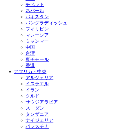
チベット
ネパール
パキスタン
バングラディッシュ
フィリピン
マレーシア
ミャンマー
中国
台湾
東チモール
香港
アフリカ・中東
アルジェリア
イスラエル
イラン
クルド
サウジアラビア
スーダン
タンザニア
ナイジェリア
パレスチナ