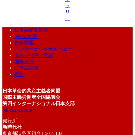
ラ
リ
ー
日本共産党批判
内ゲバ批判
青年同盟
インターナショナルビュー
文化・批評・学習
国際組織
コラム架橋
資料
日本革命的共産主義者同盟
国際主義労働者全国協議会
第四インターナショナル日本支部
https://jrcl.info/
発行所
新時代社
東京都渋谷区初台1-50-4-103