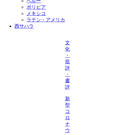
ペルー
ボリビア
メキシコ
ラテン・アメリカ
西サハラ
文
化
・
批
評
・
書
評
新
型
コ
ロ
ナ
ウ