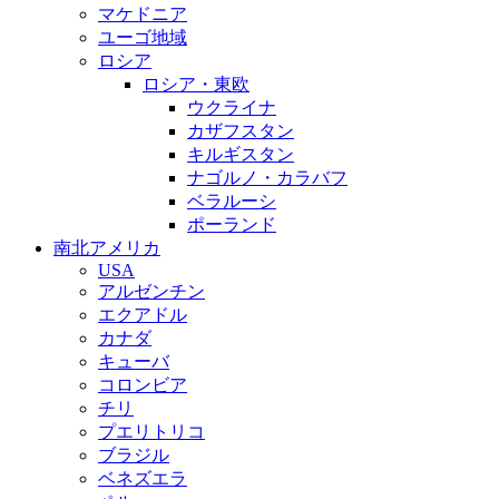
マケドニア
ユーゴ地域
ロシア
ロシア・東欧
ウクライナ
カザフスタン
キルギスタン
ナゴルノ・カラバフ
ベラルーシ
ポーランド
南北アメリカ
USA
アルゼンチン
エクアドル
カナダ
キューバ
コロンビア
チリ
プエリトリコ
ブラジル
ベネズエラ