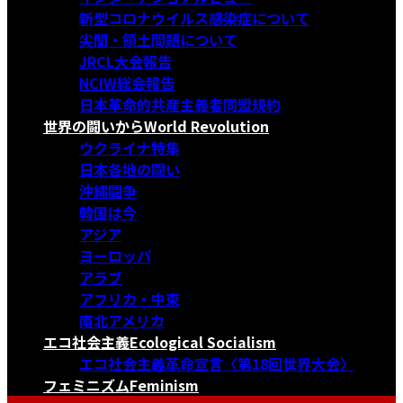
新型コロナウイルス感染症について
尖閣・領土問題について
JRCL大会報告
NCIW総会報告
日本革命的共産主義者同盟規約
世界の闘いから
World Revolution
ウクライナ特集
日本各地の闘い
沖縄闘争
韓国は今
アジア
ヨーロッパ
アラブ
アフリカ・中東
南北アメリカ
エコ社会主義
Ecological Socialism
エコ社会主義革命宣言〈第18回世界大会〉
フェミニズム
Feminism