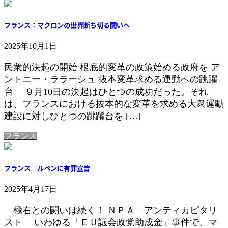
フランス：マクロンの世界断ち切る闘いへ
2025年10月1日
民衆的決起の開始 根底的変革の政策始める政府を ア
ントニー・ララーシュ 抜本変革求める運動への跳躍
台 ９月10日の決起はひとつの成功だった。それ
は、フランスにおける抜本的な変革を求める大衆運動
建設に対しひとつの跳躍台を […]
フランス
フランス ルペンに有罪宣告
2025年4月17日
極右との闘いは続く！ ＮＰＡ―アンティカピタリ
スト いわゆる「ＥＵ議会政党助成金」事件で、マ