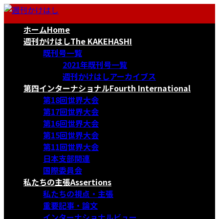
コ
ナ
ン
ビ
ホーム
Home
テ
ゲ
ン
ー
週刊かけはし
The KAKEHASHI
ツ
シ
既刊号一覧
へ
ョ
2021年既刊号一覧
ス
ン
週刊かけはしアーカイブス
キ
に
第四インターナショナル
Fourth International
ッ
移
第18回世界大会
プ
動
第17回世界大会
第16回世界大会
第15回世界大会
第11回世界大会
日本支部関連
国際委員会
私たちの主張
Assertions
私たちの視点・主張
重要記事・論文
インターナショナルビュー