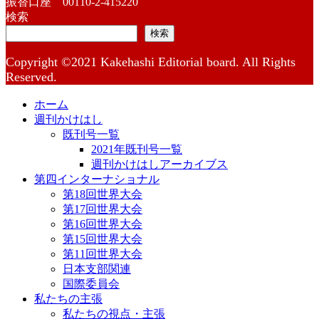
振替口座 00110-2-415220
検索
検索
Copyright ©2021 Kakehashi Editorial board. All Rights
Reserved.
ホーム
週刊かけはし
既刊号一覧
2021年既刊号一覧
週刊かけはしアーカイブス
第四インターナショナル
第18回世界大会
第17回世界大会
第16回世界大会
第15回世界大会
第11回世界大会
日本支部関連
国際委員会
私たちの主張
私たちの視点・主張