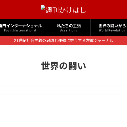
第四インターナショナル
私たちの主張
世界の闘いから
Fourth International
Assertions
World Revolution
21世紀社会主義の思想と運動に寄与する左翼ジャーナル
世界の闘い