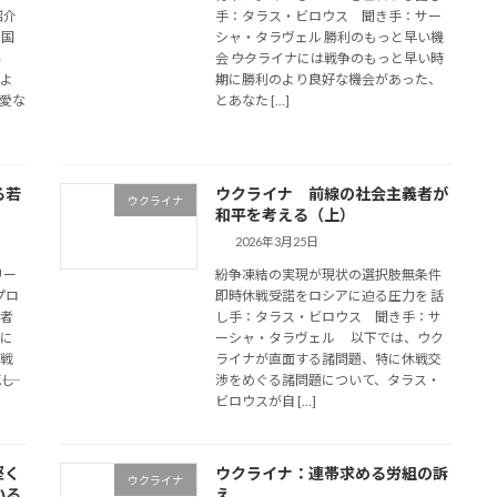
紹介
手：タラス・ビロウス 聞き手：サー
ル国
シャ・タラヴェル 勝利のもっと早い機
い
会 ――ウクライナには戦争のもっと早い時
によ
期に勝利のより良好な機会があった、
愛な
とあなた […]
る若
ウクライナ 前線の社会主義者が
ウクライナ
和平を考える（上）
2026年3月25日
リー
紛争凍結の実現が現状の選択肢無条件
プロ
即時休戦受諾をロシアに迫る圧力を 話
若者
し手：タラス・ビロウス 聞き手：サ
アに
ーシャ・タラヴェル 以下では、ウク
、戦
ライナが直面する諸問題、特に休戦交
―し
渉をめぐる諸問題について、タラス・
ビロウスが自 […]
堅く
ウクライナ：連帯求める労組の訴
ウクライナ
いる
え