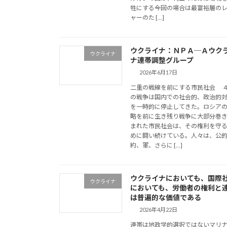
牲にする――今回の場合は最富裕層の
ャーのた […]
ウクライナ：ＮＰＡ─Ａウク
ウクライナ
ナ連帯調整グループ
2026年6月17日
二重の戦線を前にする市民社会 
の戦争は国内での社会的、政治的
を一時的に停止してきた。ロシア
略を前に生き残り戦争に大部分巻
まれた市民社会は、その権利を守
めに闘い続けている。人々は、公
約、軍、さらに […]
ウクライナにおいても、国際
ウクライナ
においても、労働者の権利と
は普遍的な価値である
2026年4月22日
連帯は地政学的選択ではないマリ