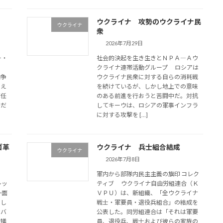
ウクライナ 攻勢のウクライナ民
ウクライナ
衆
2026年7月29日
ー・
社会的決起を生き生きとＮＰＡ―Ａウ
動）
クライナ連帯活動グループ ロシアは
論争
ウクライナ民衆に対する自らの消耗戦
とえ
を続けているが、しかし地上での意味
解任
のある前進を行おうと苦闘中だ。対抗
僚だ
してキーウは、ロシアの軍事インフラ
に対する攻撃を […]
ゴ革
ウクライナ 兵士組合結成
ウクライナ
2026年7月8日
軍内から部隊内民主主義の旗印 コレク
レッ
ティブ ウクライナ自由労組連合（Ｋ
一面
ＶＰＵ）は、新組織、「全ウクライナ
。し
戦士・軍要員・退役兵組合」の結成を
なバ
公表した。同労組連合は「それは軍要
を犠
員、退役兵、戦士および彼らの家族の