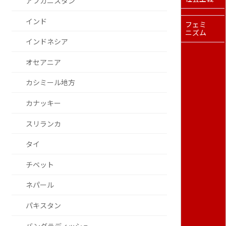
アフガニスタン
インド
フェミ
ニズム
インドネシア
オセアニア
カシミール地方
カナッキー
スリランカ
タイ
チベット
ネパール
パキスタン