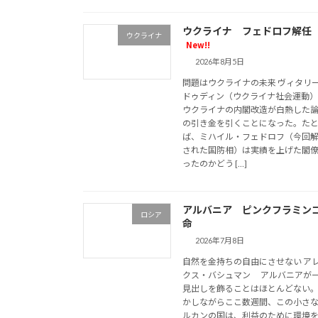
ウクライナ フェドロフ解任
ウクライナ
New!!
2026年8月5日
問題はウクライナの未来 ヴィタリ
ドゥディン（ウクライナ社会運
ウクライナの内閣改造が白熱した
の引き金を引くことになった。た
ば、ミハイル・フェドロフ（今回
された国防相）は実績を上げた閣
ったのかどう […]
アルバニア ピンクフラミン
ロシア
命
2026年7月8日
自然を金持ちの自由にさせない ア
クス・バシュマン アルバニアが
見出しを飾ることはほとんどない
かしながらここ数週間、この小さ
ルカンの国は、利益のために環境