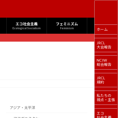
エコ社会主義
フェミニズム
Ecological Socialism
Feminism
ホーム
JRCL
大会報告
NCIW
総会報告
JRCL
規約
私たちの
視点・主張
アジア・太平洋
エコ
社会主義