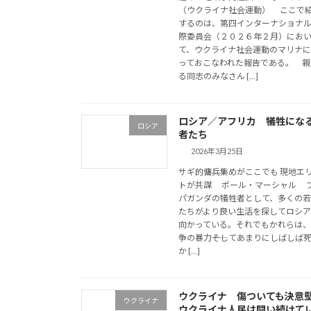
（ウクライナ社会運動） ここで
するのは、第四インターナショナ
際委員会（２０２６年２月）にお
て、ウクライナ社会運動のマリナ
っておこなわれた報告である。 親
る同志のみなさん […]
ロシア／アフリカ 犠牲にな
ロシア
者たち
2026年3月25日
サギ的傭兵集めがここでも 現地エ
トが共謀 ポール・マーシャル 
パガンダの犠牲者として、多くの
たちがより良い生活を探してロシ
向かっている。それでもかれらは
争の暴力――そしてあまりにしばしば死―
か […]
ウクライナ 傷ついても決意
ウクライナ
ウクライナ人民は闘い続けて