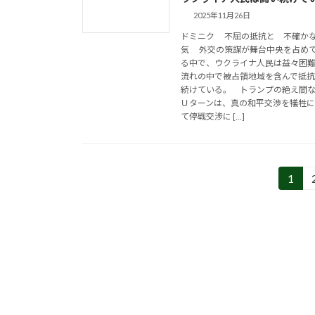
2025年11月26日
ドミニク 不屈の抵抗と 不確か
気 外交の策謀が舞台中央を占め
る中で、ウクライナ人民は益々困
流れの中で被占領地域を含んで抵
続けている。 トランプの絶え間
Ｕターンは、真の和平交渉を犠牲
て停戦交渉に […]
投
1
固
定
稿
ペ
の
ー
ジ
ペ
ー