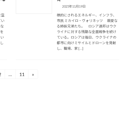
2025年11月19日
な空
標的にされるエネルギー、インフラ、
てい
市民 ミカイロ・ヴォリネッツ 親愛な
難な
る姉妹兄弟たち。 ロシア連邦はウク
抗を
ライナに対する残酷な全面戦争を続け
ない
ている。ロシアは毎日、ウクライナの
にし
都市に向けミサイルとドローンを発射
し、職場、家 […]
2
…
11
»
固
固
定
定
ペ
ペ
ー
ー
ジ
ジ