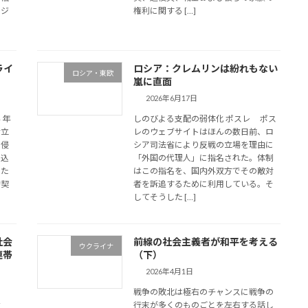
レジ
権利に関する […]
ライ
ロシア：クレムリンは紛れもない
ロシア・東欧
嵐に直面
2026年6月17日
４年
しのびよる支配の弱体化 ポスレ ポス
対立
レのウェブサイトはほんの数日前、ロ
の侵
シア司法省により反戦の立場を理由に
き込
「外国の代理人」に指名された。体制
るた
はこの指名を、国内外双方でその敵対
的契
者を訴追するために利用している。そ
してそうした […]
社会
前線の社会主義者が和平を考える
ウクライナ
連帯
（下）
2026年4月1日
戦争の敗北は極右のチャンスに戦争の
ナ
行末が多くのものごとを左右する話し