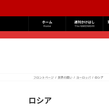
コ
ナ
ン
ビ
テ
ゲ
ン
ー
ホーム
週刊かけはし
ツ
シ
Home
The KAKEHASHI
へ
ョ
ス
ン
キ
に
ッ
移
プ
動
フロントページ
世界の闘い
ヨーロッパ
ロシア
ロシア