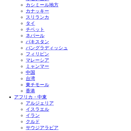
カシミール地方
カナッキー
スリランカ
タイ
チベット
ネパール
パキスタン
バングラディッシュ
フィリピン
マレーシア
ミャンマー
中国
台湾
東チモール
香港
アフリカ・中東
アルジェリア
イスラエル
イラン
クルド
サウジアラビア