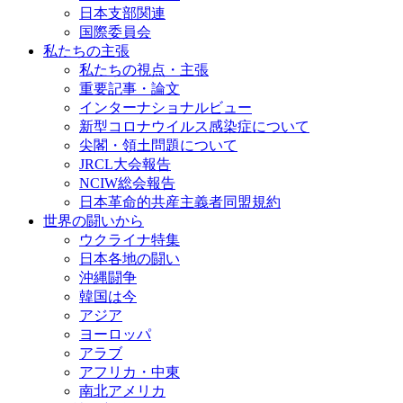
日本支部関連
国際委員会
私たちの主張
私たちの視点・主張
重要記事・論文
インターナショナルビュー
新型コロナウイルス感染症について
尖閣・領土問題について
JRCL大会報告
NCIW総会報告
日本革命的共産主義者同盟規約
世界の闘いから
ウクライナ特集
日本各地の闘い
沖縄闘争
韓国は今
アジア
ヨーロッパ
アラブ
アフリカ・中東
南北アメリカ