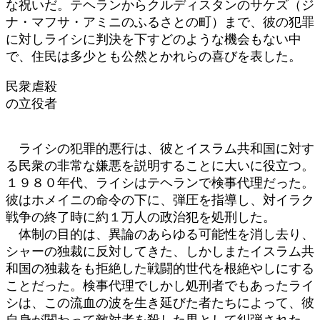
な祝いだ。テヘランからクルディスタンのサケズ（ジ
ナ・マフサ・アミニのふるさとの町）まで、彼の犯罪
に対しライシに判決を下すどのような機会もない中
で、住民は多少とも公然とかれらの喜びを表した。
民衆虐殺
の立役者
ライシの犯罪的悪行は、彼とイスラム共和国に対す
る民衆の非常な嫌悪を説明することに大いに役立つ。
１９８０年代、ライシはテヘランで検事代理だった。
彼はホメイニの命令の下に、弾圧を指導し、対イラク
戦争の終了時に約１万人の政治犯を処刑した。
体制の目的は、異論のあらゆる可能性を消し去り、
シャーの独裁に反対してきた、しかしまたイスラム共
和国の独裁をも拒絶した戦闘的世代を根絶やしにする
ことだった。検事代理でしかし処刑者でもあったライ
シは、この流血の波を生き延びた者たちによって、彼
自身が関わって敵対者を殺した男として糾弾された。