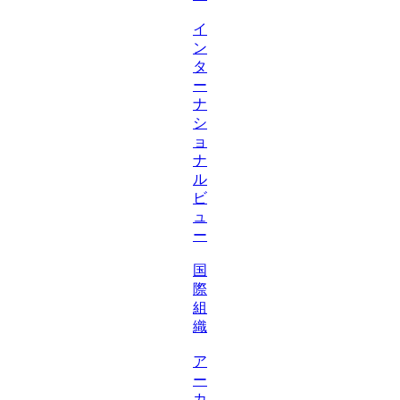
イ
ン
タ
ー
ナ
シ
ョ
ナ
ル
ビ
ュ
ー
国
際
組
織
ア
ー
カ