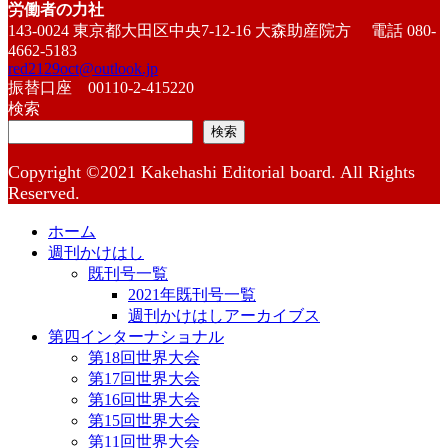
労働者の力社
143-0024 東京都大田区中央7-12-16 大森助産院方 電話 080-
4662-5183
red2129oct@outlook.jp
振替口座 00110-2-415220
検索
検索
Copyright ©2021 Kakehashi Editorial board. All Rights
Reserved.
ホーム
週刊かけはし
既刊号一覧
2021年既刊号一覧
週刊かけはしアーカイブス
第四インターナショナル
第18回世界大会
第17回世界大会
第16回世界大会
第15回世界大会
第11回世界大会