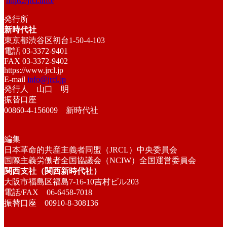
https://jrcl.info/
発行所
新時代社
東京都渋谷区初台1-50-4-103
電話 03-3372-9401
FAX 03-3372-9402
https://www.jrcl.jp
E-mail
info@jrcl.jp
発行人 山口 明
振替口座
00860-4-156009 新時代社
編集
日本革命的共産主義者同盟（JRCL）中央委員会
国際主義労働者全国協議会（NCIW）全国運営委員会
関西支社（関西新時代社）
大阪市福島区福島7-16-10吉村ビル203
電話/FAX 06-6458-7018
振替口座 00910-8-308136