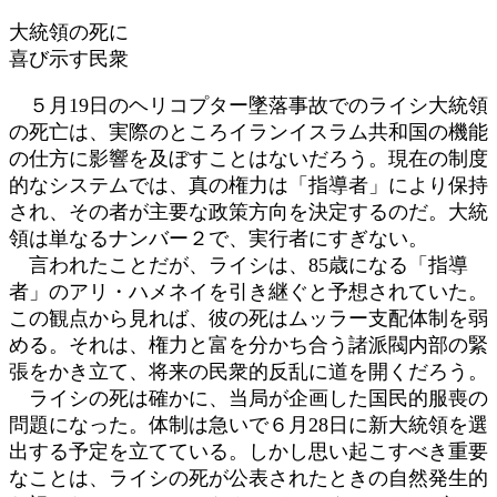
:
大統領の死に
喜び示す民衆
５月19日のヘリコプター墜落事故でのライシ大統領
の死亡は、実際のところイランイスラム共和国の機能
の仕方に影響を及ぼすことはないだろう。現在の制度
的なシステムでは、真の権力は「指導者」により保持
され、その者が主要な政策方向を決定するのだ。大統
領は単なるナンバー２で、実行者にすぎない。
言われたことだが、ライシは、85歳になる「指導
者」のアリ・ハメネイを引き継ぐと予想されていた。
この観点から見れば、彼の死はムッラー支配体制を弱
める。それは、権力と富を分かち合う諸派閥内部の緊
張をかき立て、将来の民衆的反乱に道を開くだろう。
ライシの死は確かに、当局が企画した国民的服喪の
問題になった。体制は急いで６月28日に新大統領を選
出する予定を立てている。しかし思い起こすべき重要
なことは、ライシの死が公表されたときの自然発生的