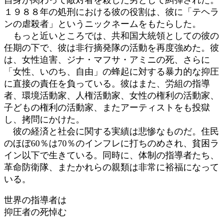
１９８８年の処刑における彼の役割は、彼に「テヘラ
ンの虐殺者」というニックネームをもたらした。
もっと近いところでは、共和国大統領としての彼の
任期の下で、彼は非行摘発隊の活動を再度強めた。彼
は、女性迫害、ジナ・マフサ・アミニの死、さらに
「女性、いのち、自由」の蜂起に対する暴力的な抑圧
に直接の責任を負っている。彼はまた、労組の指導
者、環境活動家、人権活動家、女性の権利の活動家、
子どもの権利の活動家、またアーティストをも投獄
し、拷問にかけた。
彼の経済と社会に関する実績は悲惨なものだ。住民
のほぼ60％は70％のインフレに打ちのめされ、貧困ラ
イン以下で生きている。同時に、体制の指導者たち、
革命防衛隊、またかれらの親類は非常に裕福になって
いる。
世界の指導者は
抑圧者の死悼む