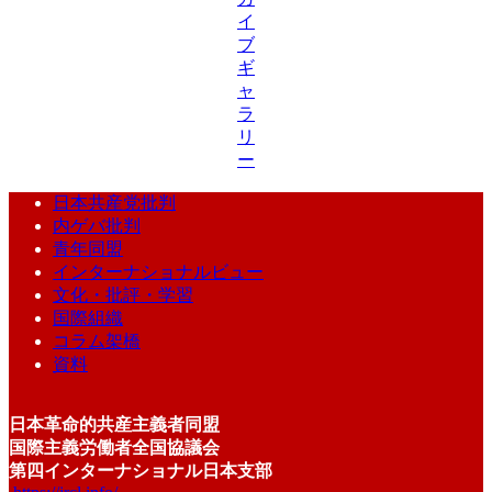
イ
ブ
ギ
ャ
ラ
リ
ー
日本共産党批判
内ゲバ批判
青年同盟
インターナショナルビュー
文化・批評・学習
国際組織
コラム架橋
資料
日本革命的共産主義者同盟
国際主義労働者全国協議会
第四インターナショナル日本支部