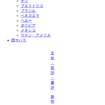
チリ
プエリトリコ
ブラジル
ベネズエラ
ペルー
ボリビア
メキシコ
ラテン・アメリカ
西サハラ
文
化
・
批
評
・
書
評
新
型