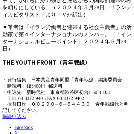
中で、かれら自身の強さと底辺からの国際的連帯のみ
を頼りにしている。（２０２４年５月28日、「ランテ
ィカピタリスト」よりＩＶが訳出）
▼筆者は「イラン労働者と連帯する社会主義者」の活
動家で第４インターナショナルのメンバー。（「イン
ターナショナルビューポイント」２０２４年５月29
日）
THE YOUTH FRONT（青年戦線）
・発行編集 日本共産青年同盟「青年戦線」編集委員会
・購読料 1部400円+郵送料
・申込先 新時代社 東京都渋谷区初台1-50-4-103
TEL 03-3372-9401/FAX 03-3372-9402
振替口座 ００２９０─６─６４４３０ 青年戦線代と明
記してください。
購読申込み
Facebook
X