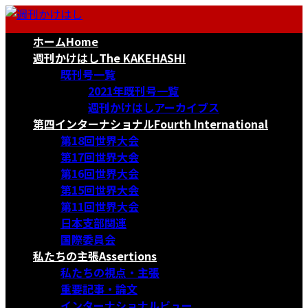
コ
ナ
ン
ビ
ホーム
Home
テ
ゲ
ン
ー
週刊かけはし
The KAKEHASHI
ツ
シ
既刊号一覧
へ
ョ
2021年既刊号一覧
ス
ン
週刊かけはしアーカイブス
キ
に
第四インターナショナル
Fourth International
ッ
移
第18回世界大会
プ
動
第17回世界大会
第16回世界大会
第15回世界大会
第11回世界大会
日本支部関連
国際委員会
私たちの主張
Assertions
私たちの視点・主張
重要記事・論文
インターナショナルビュー