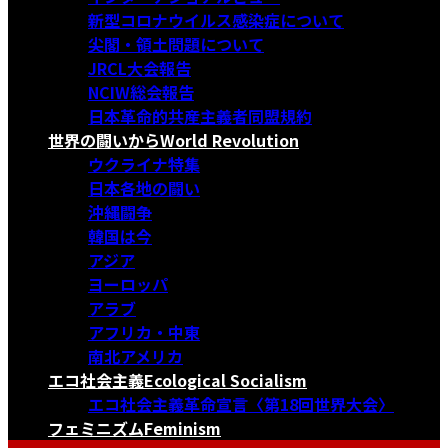
新型コロナウイルス感染症について
尖閣・領土問題について
JRCL大会報告
NCIW総会報告
日本革命的共産主義者同盟規約
世界の闘いから
World Revolution
ウクライナ特集
日本各地の闘い
沖縄闘争
韓国は今
アジア
ヨーロッパ
アラブ
アフリカ・中東
南北アメリカ
エコ社会主義
Ecological Socialism
エコ社会主義革命宣言〈第18回世界大会〉
フェミニズム
Feminism