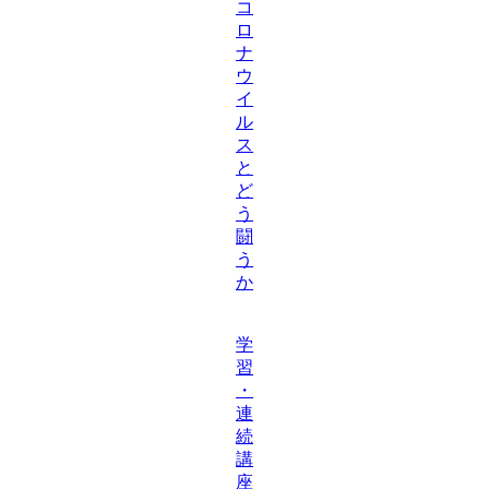
コ
ロ
ナ
ウ
イ
ル
ス
と
ど
う
闘
う
か
学
習
・
連
続
講
座