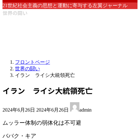
21世紀社会主義の思想と運動に寄与する左翼ジャーナル
世界の闘い
フロントページ
世界の闘い
イラン ライシ大統領死亡
イラン ライシ大統領死亡
最
2024年6月26日
2024年6月26日
admin
終
更
ムッラー体制の弱体化は不可避
新
日
ババク・キア
時