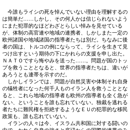
今誰もライシの死を悼んでいない理由を理解するの
は簡単だ……しかし、その何人かは信じられないよう
にまた犯罪的なほどわざとらしい悼みを見せている
が、体制の高官連や地域の連携者、しかしまた一定の
欧州諸国や地域諸国の指導者たちは別だ。ちなみに後
者の国は、トルコの例にならって、ライシを生きて見
つけ出すという期待の下にかれらの支援を申し出た。
ＮＡＴＯですら悔やみを送った……。問題が国のトッ
プを救うこととなると、世界の指導者たちは、違いが
あろうとも連帯を示すのだ。
しかしイランでは、問題が自然災害や体制それ自身
の犠牲者になった何千人ものイラン人を救うこととな
ると、これら地域の指導者も欧州の指導者も全く急が
ない、ということを誰も忘れていない。独裁を逃れる
者たちに難民権を拒絶するようなＥＵの犯罪的な移民
政策も、誰も忘れていない。
イランの人々は今、イスラム共和国に対する闘いの