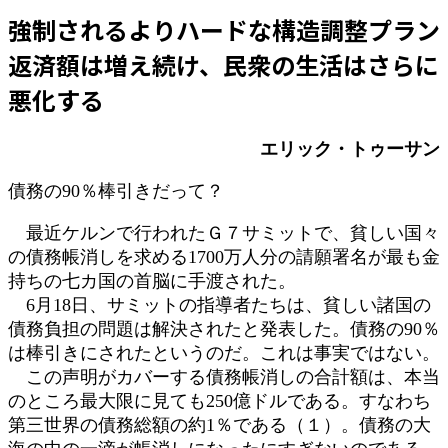
更
強制されるよりハードな構造調整プラン
新
日
返済額は増え続け、民衆の生活はさらに
時
:
悪化する
エリック・トゥーサン
債務の90％棒引きだって？
最近ケルンで行われたＧ７サミットで、貧しい国々
の債務帳消しを求める1700万人分の請願署名が最も金
持ちの七カ国の首脳に手渡された。
6月18日、サミットの指導者たちは、貧しい諸国の
債務負担の問題は解決されたと発表した。債務の90％
は棒引きにされたというのだ。これは事実ではない。
この声明がカバーする債務帳消しの合計額は、本当
のところ最大限に見ても250億ドルである。すなわち
第三世界の債務総額の約1％である（１）。債務の大