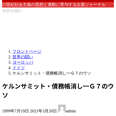
21世紀社会主義の思想と運動に寄与する左翼ジャーナル
世界の闘い
フロントページ
世界の闘い
ヨーロッパ
ドイツ
ケルンサミット・債務帳消し━Ｇ７のウソ
ケルンサミット・債務帳消し━Ｇ７のウ
ソ
最
1999年7月19日
2021年3月20日
admin
終