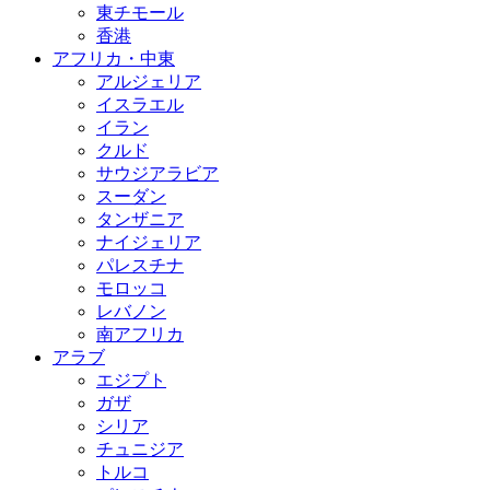
東チモール
香港
アフリカ・中東
アルジェリア
イスラエル
イラン
クルド
サウジアラビア
スーダン
タンザニア
ナイジェリア
パレスチナ
モロッコ
レバノン
南アフリカ
アラブ
エジプト
ガザ
シリア
チュニジア
トルコ