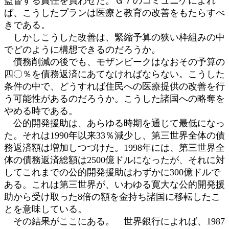
監督する責任を負わせた。Ｇ７のコミュニケによれ
ば、こうしたプランは医療と教育の改善をもたらすべ
きである。
しかしこうした改善は、緊縮予算の狭い枠組みの中
でどのように構想できるのだろうか。
債務削減の後でも、モザンビークはなおその予算の
四〇％を債務返済にあてなければならない。こうした
条件の中で、どうすれば住民への医療提供の改善を行
う可能性があるのだろうか。こうした諸国への略奪を
やめる時である。
公的開発援助は、あらゆる時期を通じて最低になっ
た。それは1990年以来33％減少し、第三世界全体の債
務返済額は増加しつづけた。1998年には、第三世界全
体の債務返済総額は2500億ドルになったが、それに対
してこれまでの公的開発援助はわずかに300億ドルで
ある。これは第三世界が、いわゆる寛大な公的開発援
助から受け取った8倍の額を金持ち諸国に移転したこ
とを意味している。
その結果がここにある。 世界銀行によれば、1987