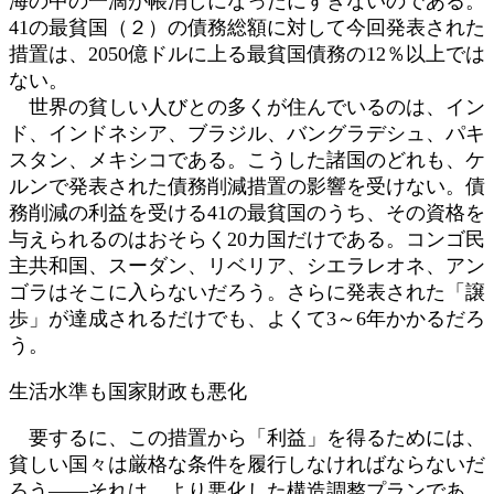
海の中の一滴が帳消しになったにすぎないのである。
41の最貧国（２）の債務総額に対して今回発表された
措置は、2050億ドルに上る最貧国債務の12％以上では
ない。
世界の貧しい人びとの多くが住んでいるのは、イン
ド、インドネシア、ブラジル、バングラデシュ、パキ
スタン、メキシコである。こうした諸国のどれも、ケ
ルンで発表された債務削減措置の影響を受けない。債
務削減の利益を受ける41の最貧国のうち、その資格を
与えられるのはおそらく20カ国だけである。コンゴ民
主共和国、スーダン、リベリア、シエラレオネ、アン
ゴラはそこに入らないだろう。さらに発表された「譲
歩」が達成されるだけでも、よくて3～6年かかるだろ
う。
生活水準も国家財政も悪化
要するに、この措置から「利益」を得るためには、
貧しい国々は厳格な条件を履行しなければならないだ
ろう――それは、より悪化した構造調整プランであ