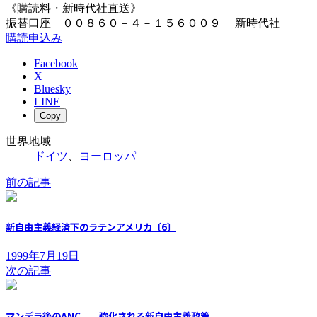
《購読料・新時代社直送》
振替口座 ００８６０－４－１５６００９ 新時代社
購読申込み
Facebook
X
Bluesky
LINE
Copy
世界地域
ドイツ
、
ヨーロッパ
前の記事
新自由主義経済下のラテンアメリカ〔6〕
1999年7月19日
次の記事
マンデラ後のANC──強化される新自由主義政策