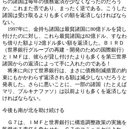
らの諸国は毎年の債務返済が少なくなったのだろう
か。これまた否であり、まったく逆である。こうした
諸国は受け取るよりも多くの額を返済しなければなら
ない。
1997年に、金持ち諸国は最貧諸国に80億ドルを貸し
付けたのに対し、これら最貧諸国は82億ドル、すなわ
ち借りた額より2億ドル多い額を返済した。ＢＩＲＤ
（世界銀行グループの再建・開発のための国際銀行）
とＩＭＦは、彼らが貸し付けたよりも多くを第三世界
諸国からの返済によって手に入れたのである！
将来に向けて世界銀行は、まさに債務削減措置の約
束にもかかわらず返済される額は減少しないだろうと
発表した。さらに悪いことに、一部の諸国（たとえば
マリ、ブルキナファソ）は以前よりも多くを返済しな
ければならない。
今後も南が北を助け続ける
Ｇ７は、ＩＭＦと世界銀行に構造調整政策の実施を