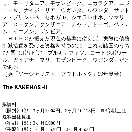
リ、モーリタニア、モザンビーク、ニカラグア、ニジ
ェール、ナイジェリア、ウガンダ、ルワンダ、サント
メ・プリンシペ、セネガル、シエラレオネ、ソマリ
ア、スーダン、タンザニア、チャド、トーゴ、ベトナ
ム、イエメン、ザンビア。
ＨＩＰＣが据えた現在の基準に従えば、実際に債務
削減措置を受ける資格を持つのは、これら諸国のうち
7カ国（ボリビア、ブルキナファソ、コートジボワー
ル、ガイアナ、マリ、モザンビーク、ウガンダ）だけ
である。
（英「ソーシャリスト・アウトルック」99年夏号）
The KAKEHASHI
購読料
《開封》1部：3ヶ月5,064円、6ヶ月 10,128円 ※3部以上は
送料当社負担
《密封》1部：3ヶ月6,088円
《手渡》1部：1ヶ月 1,520円、3ヶ月 4,560円