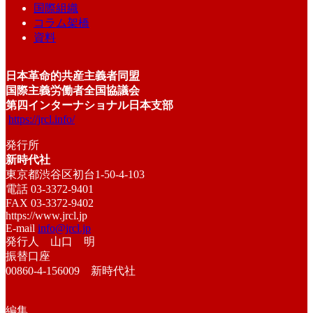
国際組織
コラム架橋
資料
日本革命的共産主義者同盟
国際主義労働者全国協議会
第四インターナショナル日本支部
https://jrcl.info/
発行所
新時代社
東京都渋谷区初台1-50-4-103
電話 03-3372-9401
FAX 03-3372-9402
https://www.jrcl.jp
E-mail
info@jrcl.jp
発行人 山口 明
振替口座
00860-4-156009 新時代社
編集