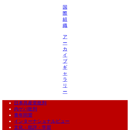
国
際
組
織
ア
ー
カ
イ
ブ
ギ
ャ
ラ
リ
ー
日本共産党批判
内ゲバ批判
青年同盟
インターナショナルビュー
文化・批評・学習