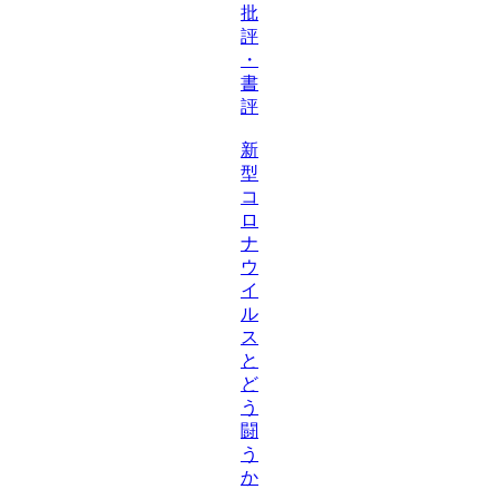
批
評
・
書
評
新
型
コ
ロ
ナ
ウ
イ
ル
ス
と
ど
う
闘
う
か