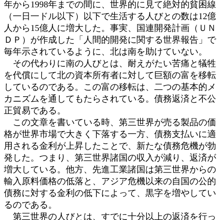
年から1998年までの間に、世界的に見て絶対的貧困線
（一日一ドル以下）以下で生活する人びとの数は12億
人から15億人に増大した。事実、国連開発計画（ＵＮ
ＤＰ）が作成した「人間的開発に関する世界報告」で
毎年示されているように、北は南を助けていない。
その代わりに南の人びとは、耐えがたい苦痛と犠牲
を代償にして北の資本所有者に対して巨額の富を移転
しているのである。この富の移転は、二つの基本的メ
カニズムを通してもたらされている。債務返済と不公
正貿易である。
この文章を書いている時、第三世界が売る製品の価
格が世界市場で大きく下落する一方、債務支払いに適
用される金利が上昇したことで、新たな債務危機が勃
発した。つまり、第三世界諸国の収入が減り、返済が
増大している。他方、先進工業諸国は第三世界からの
輸入原料価格の低落と、アジア危機以来の自国の公的
債務に対する金利の低下によって、黒字を増やしてい
るのである。
第三世界の人びとは、すでに十分以上の返済を行っ