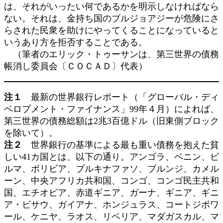
は、それがいったい何であるかを明示しなければなら
ない。それは、金持ち国のブルジョアジーが危険にさ
らされた民衆を助けにやってくることになっていると
いうあり方を拒否することである。
（筆者のエリック・トゥーサンは、第三世界の債務
帳消し委員会〔ＣＯＣＡＤ〕代表）
注１
最新の世界銀行レポート（「グローバル・ディ
ベロプメント・ファイナンス」99年４月）によれば、
第三世界の債務総額は2兆3百億ドル（旧東側ブロック
を除いて）。
注２
世界銀行の基準による最も重い債務を抱えた貧
しい41カ国とは、以下の通り。アンゴラ、ベニン、ビ
ルマ、ボリビア、ブルキナファソ、ブルンジ、カメル
ーン、中央アフリカ共和国、コンゴ、コンゴ民主共和
国、エチオピア、赤道ギニア、ガーナ、ギニア、ギニ
ア・ビサウ、ガイアナ、ホンジュラス、コートジボワ
ール、ケニヤ、ラオス、リベリア、マダガスカル、マ