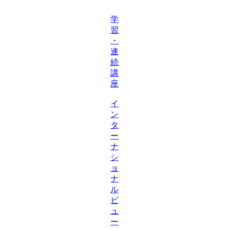
学
習
・
連
続
講
座
イ
ン
タ
ー
ナ
シ
ョ
ナ
ル
ビ
ュ
ー