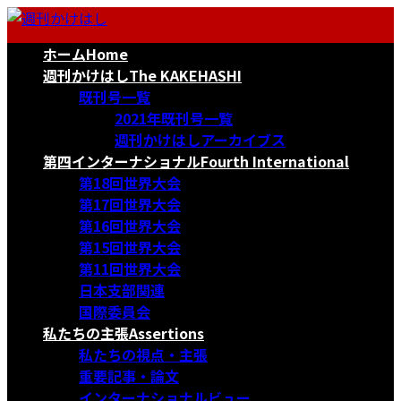
コ
ナ
ン
ビ
ホーム
Home
テ
ゲ
ン
ー
週刊かけはし
The KAKEHASHI
ツ
シ
既刊号一覧
へ
ョ
2021年既刊号一覧
ス
ン
週刊かけはしアーカイブス
キ
に
第四インターナショナル
Fourth International
ッ
移
第18回世界大会
プ
動
第17回世界大会
第16回世界大会
第15回世界大会
第11回世界大会
日本支部関連
国際委員会
私たちの主張
Assertions
私たちの視点・主張
重要記事・論文
インターナショナルビュー