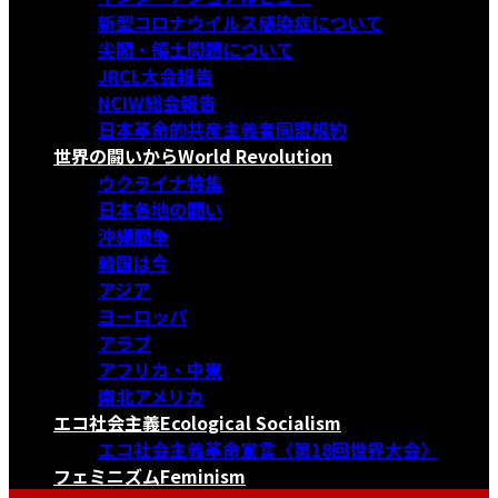
新型コロナウイルス感染症について
尖閣・領土問題について
JRCL大会報告
NCIW総会報告
日本革命的共産主義者同盟規約
世界の闘いから
World Revolution
ウクライナ特集
日本各地の闘い
沖縄闘争
韓国は今
アジア
ヨーロッパ
アラブ
アフリカ・中東
南北アメリカ
エコ社会主義
Ecological Socialism
エコ社会主義革命宣言〈第18回世界大会〉
フェミニズム
Feminism