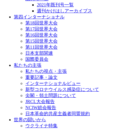
2021年既刊号一覧
週刊かけはしアーカイブス
第四インターナショナル
第18回世界大会
第17回世界大会
第16回世界大会
第15回世界大会
第11回世界大会
日本支部関連
国際委員会
私たちの主張
私たちの視点・主張
重要記事・論文
インターナショナルビュー
新型コロナウイルス感染症について
尖閣・領土問題について
JRCL大会報告
NCIW総会報告
日本革命的共産主義者同盟規約
世界の闘いから
ウクライナ特集