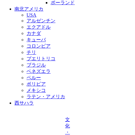
ポーランド
南北アメリカ
USA
アルゼンチン
エクアドル
カナダ
キューバ
コロンビア
チリ
プエリトリコ
ブラジル
ベネズエラ
ペルー
ボリビア
メキシコ
ラテン・アメリカ
西サハラ
文
化
・