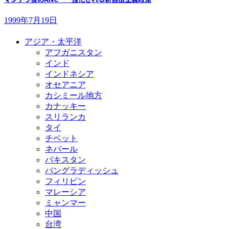
1999年7月19日
アジア・太平洋
アフガニスタン
インド
インドネシア
オセアニア
カシミール地方
カナッキー
スリランカ
タイ
チベット
ネパール
パキスタン
バングラディッシュ
フィリピン
マレーシア
ミャンマー
中国
台湾