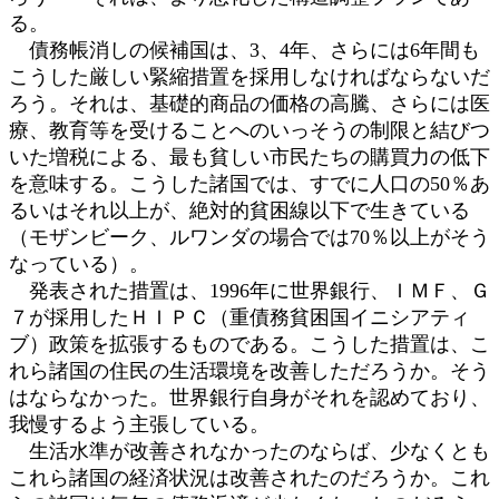
る。
債務帳消しの候補国は、3、4年、さらには6年間も
こうした厳しい緊縮措置を採用しなければならないだ
ろう。それは、基礎的商品の価格の高騰、さらには医
療、教育等を受けることへのいっそうの制限と結びつ
いた増税による、最も貧しい市民たちの購買力の低下
を意味する。こうした諸国では、すでに人口の50％あ
るいはそれ以上が、絶対的貧困線以下で生きている
（モザンビーク、ルワンダの場合では70％以上がそう
なっている）。
発表された措置は、1996年に世界銀行、ＩＭＦ、Ｇ
７が採用したＨＩＰＣ（重債務貧困国イニシアティ
ブ）政策を拡張するものである。こうした措置は、こ
れら諸国の住民の生活環境を改善しただろうか。そう
はならなかった。世界銀行自身がそれを認めており、
我慢するよう主張している。
生活水準が改善されなかったのならば、少なくとも
これら諸国の経済状況は改善されたのだろうか。これ