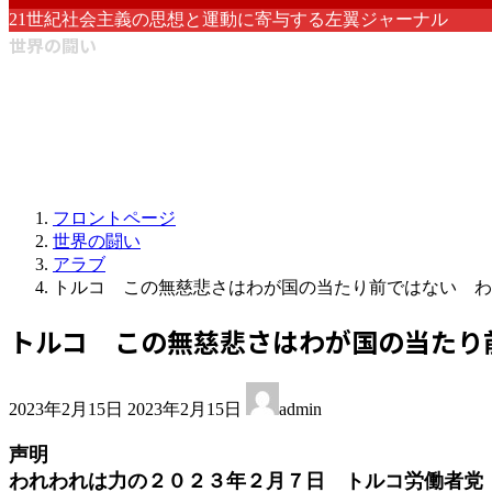
21世紀社会主義の思想と運動に寄与する左翼ジャーナル
世界の闘い
フロントページ
世界の闘い
アラブ
トルコ この無慈悲さはわが国の当たり前ではない わ
トルコ この無慈悲さはわが国の当たり
最
2023年2月15日
2023年2月15日
admin
終
更
声明
新
われわれは力の２０２３年２月７日 トルコ労働者党
日