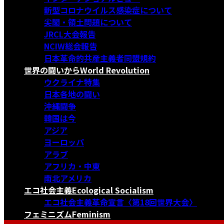
新型コロナウイルス感染症について
尖閣・領土問題について
JRCL大会報告
NCIW総会報告
日本革命的共産主義者同盟規約
世界の闘いから
World Revolution
ウクライナ特集
日本各地の闘い
沖縄闘争
韓国は今
アジア
ヨーロッパ
アラブ
アフリカ・中東
南北アメリカ
エコ社会主義
Ecological Socialism
エコ社会主義革命宣言〈第18回世界大会〉
フェミニズム
Feminism