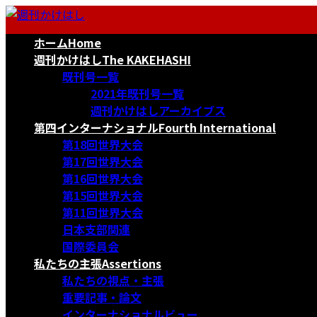
コ
ナ
ン
ビ
ホーム
Home
テ
ゲ
ン
ー
週刊かけはし
The KAKEHASHI
ツ
シ
既刊号一覧
へ
ョ
2021年既刊号一覧
ス
ン
週刊かけはしアーカイブス
キ
に
第四インターナショナル
Fourth International
ッ
移
第18回世界大会
プ
動
第17回世界大会
第16回世界大会
第15回世界大会
第11回世界大会
日本支部関連
国際委員会
私たちの主張
Assertions
私たちの視点・主張
重要記事・論文
インターナショナルビュー