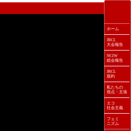
ホーム
JRCL
大会報告
NCIW
総会報告
JRCL
規約
私たちの
視点・主張
エコ
社会主義
フェミ
ニズム