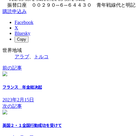
振替口座 ００２９０─６─６４４３０ 青年戦線代と明記
購読申込み
Facebook
X
Bluesky
Copy
世界地域
アラブ
、
トルコ
前の記事
フランス 年金総決起
2023年2月15日
次の記事
英国２・１全国行動成功を受けて