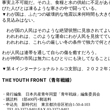
事実上不可能だ。その上、食糧と水の供給に不足があ
びた人びとは凍るような寒さの中で闘っている。
▼わが国は、ふたつの破壊的な地震以来何時間も大き
る見込みはない。
わが国の人民はそのような絶望状態に見放されてよ
われわれは、このような運命にわが人民を見捨てて
われわれは、これらの厳しい冬の条件で独力で何とか
わが人民は連帯を通して自らの傷を癒すだろう。
わが仲間の市民は無力にもひとりにも決してなること
▼第４インターナショナルトルコ支部は、２０２２年
THE YOUTH FRONT（青年戦線）
・発行編集 日本共産青年同盟「青年戦線」編集委員会
・購読料 1部400円+郵送料
・申込先 新時代社 東京都渋谷区初台1-50-4-103
TEL 03-3372-9401/FAX 03-3372-9402