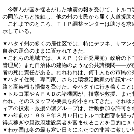
時
今朝わが国を揺るがした地震の報を受けて、トルコ労
:
の同胞たちと接触し、他の州の市民から届く人道援助
これまでのところ、ＴＩＰ調整センターは助けを求め
示している。
▼ハタイ州の多くの居住区では、特にデフネ、サマン
自身の運命のままに置かれてきた。
▼これらの地域では、ＡＫＰ（公正発展党）政府の下
管理局）また自治体の建物のような公共諸機関――が
者の死に責任がある。われわれは、何千人もの市民の
▼ハタイ住民、専門家、さらに環境活動家の抗議すべ
路と高架橋も損傷を受けた。今ハタイに行き着くこと
▼トルコ軍やＡＦＡＤの諸機関が、捜索や救援、また
われ、そのスタッフや要員を縮小されてきた。それゆ
ィアの捜索・救援の諸グループは、活動参加を許可さ
▼25年前の１９９９年８月17日にトルコ北西部を襲
得点稼ぎや親政府建設業者を富ませることを目的にＡ
▼わが国は冬の最も寒い日々にふたつの非常に激しい