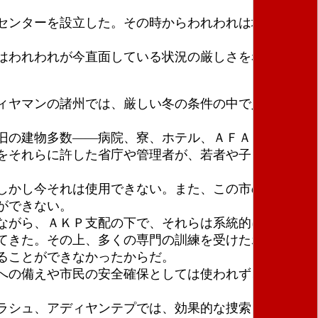
センターを設立した。その時からわれわれは地震地域
はわれわれが今直面している状況の厳しさを赤裸々に
ィヤマンの諸州では、厳しい冬の条件の中で人びとが
旧の建物多数――病院、寮、ホテル、ＡＦＡＤ（災害
をそれらに許した省庁や管理者が、若者や子どもや患
しかし今それは使用できない。また、この市の高速道
ができない。
ながら、ＡＫＰ支配の下で、それらは系統的に力を奪
てきた。その上、多くの専門の訓練を受けたボランテ
ることができなかったからだ。
震への備えや市民の安全確保としては使われず、政治的
ラシュ、アディヤンテプでは、効果的な捜索と救援が