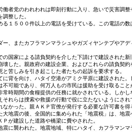
働者党のわれわれは即刻行動に入り、急いで災害調整
を調整した。
る１５００件以上の電話を受けている。この電話の数
ダー、またカフラマンマラシュやガズィヤンテプやアデ
での国家による請負契約を介した下請けで建設された新
崩壊した。親政府の建設企業、およびこれらの請負契約
死と苦しみを引き起こした者たちの起訴を要求する。
てに背を向け、ハタイ空港がアミク平原に建設された。
は不可能であり、何万人もの市民は援助を受け取ること
非常時期間の食糧提供の任務に就かされている。しかし
えそれらは捜索や救援の行動で役に立たないようにされ
れなかった。親ＡＫＰ官僚が発行する必要な許可書を得
った大地震の後、全国的に集められた「地震税」は、地
ＫＰが建設した道路や橋梁に費やされた。
地震に襲われた。地震地域、特にハタイ、カフラマンマ