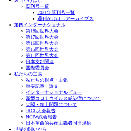
週刊かけはし
既刊号一覧
2021年既刊号一覧
週刊かけはしアーカイブス
第四インターナショナル
第18回世界大会
第17回世界大会
第16回世界大会
第15回世界大会
第11回世界大会
日本支部関連
国際委員会
私たちの主張
私たちの視点・主張
重要記事・論文
インターナショナルビュー
新型コロナウイルス感染症について
尖閣・領土問題について
JRCL大会報告
NCIW総会報告
日本革命的共産主義者同盟規約
世界の闘いから