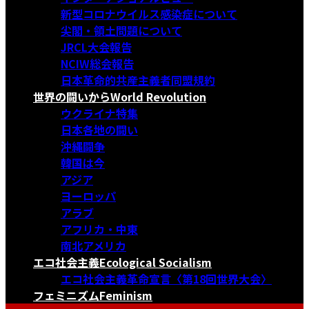
新型コロナウイルス感染症について
尖閣・領土問題について
JRCL大会報告
NCIW総会報告
日本革命的共産主義者同盟規約
世界の闘いから
World Revolution
ウクライナ特集
日本各地の闘い
沖縄闘争
韓国は今
アジア
ヨーロッパ
アラブ
アフリカ・中東
南北アメリカ
エコ社会主義
Ecological Socialism
エコ社会主義革命宣言〈第18回世界大会〉
フェミニズム
Feminism