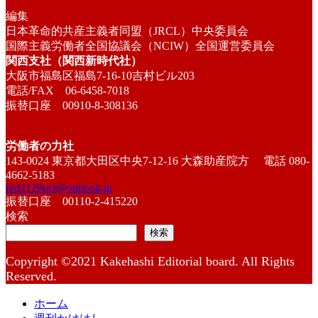
編集
日本革命的共産主義者同盟（JRCL）中央委員会
国際主義労働者全国協議会（NCIW）全国運営委員会
関西支社（関西新時代社）
大阪市福島区福島7-16-10吉村ビル203
電話/FAX 06-6458-7018
振替口座 00910-8-308136
労働者の力社
143-0024 東京都大田区中央7-12-16 大森助産院方 電話 080-
4662-5183
red2129oct@outlook.jp
振替口座 00110-2-415220
検索
検索
Copyright ©2021 Kakehashi Editorial board. All Rights
Reserved.
ホーム