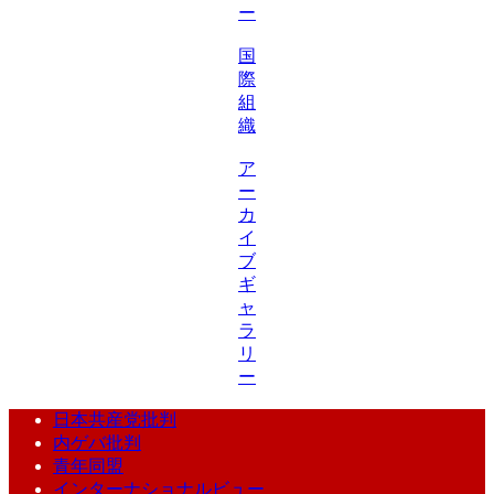
ー
国
際
組
織
ア
ー
カ
イ
ブ
ギ
ャ
ラ
リ
ー
日本共産党批判
内ゲバ批判
青年同盟
インターナショナルビュー