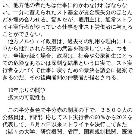
い、他方他の者たちは仕事に向かわなければならな
い。十分に蓄えられたスト基金が賃金喪失分のほとん
どを埋め合わせる。驚きだが、雇用主は、通常ストラ
イキ実行者がやっている仕事を非スト労働者に与える
ことができない。
他方ノルウェイ政府は、過去その乱用を理由にＩＬ
Ｏから批判された秘密の武器を確保している。つま
り、争議が続く場合、政府は、社会や公衆衛生にとっ
ての危険なあるいは深刻な結果という口実で、スト実
行者を力づくで仕事に戻すための票決を議会に提案で
きるのだ。その後両者間の仲裁者が指名される。
10年ぶりの闘争
拡大の可能性も
この半分黄色で半分赤の制度の下で、３５００人の
公務員は、部門に応じてスト実行者の60％から20％を
代表して、５月27日以来ストライキを決行してきた
（諸々の大学、研究機関、省庁、国家規制機関、医療