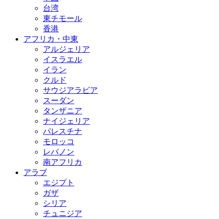
台湾
東チモール
香港
アフリカ・中東
アルジェリア
イスラエル
イラン
クルド
サウジアラビア
スーダン
タンザニア
ナイジェリア
パレスチナ
モロッコ
レバノン
南アフリカ
アラブ
エジプト
ガザ
シリア
チュニジア