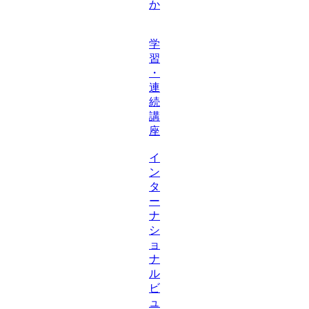
か
学
習
・
連
続
講
座
イ
ン
タ
ー
ナ
シ
ョ
ナ
ル
ビ
ュ