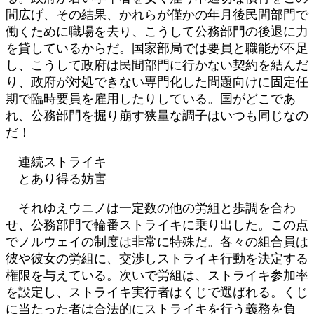
間広げ、その結果、かれらが僅かの年月後民間部門で
働くために職場を去り、こうして公務部門の後退に力
を貸しているからだ。国家部局では要員と職能が不足
し、こうして政府は民間部門に行かない契約を結んだ
り、政府が対処できない専門化した問題向けに固定任
期で臨時要員を雇用したりしている。国がどこであ
れ、公務部門を掘り崩す狭量な調子はいつも同じなの
だ！
連続ストライキ
とあり得る妨害
それゆえウニノは一定数の他の労組と歩調を合わ
せ、公務部門で輪番ストライキに乗り出した。この点
でノルウェイの制度は非常に特殊だ。各々の組合員は
彼や彼女の労組に、交渉しストライキ行動を決定する
権限を与えている。次いで労組は、ストライキ参加率
を設定し、ストライキ実行者はくじで選ばれる。くじ
に当たった者は合法的にストライキを行う義務を負