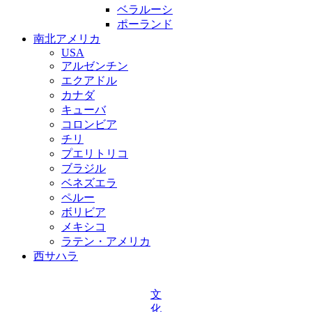
ベラルーシ
ポーランド
南北アメリカ
USA
アルゼンチン
エクアドル
カナダ
キューバ
コロンビア
チリ
プエリトリコ
ブラジル
ベネズエラ
ペルー
ボリビア
メキシコ
ラテン・アメリカ
西サハラ
文
化