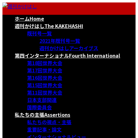
コ
ナ
ン
ビ
ホーム
Home
テ
ゲ
ン
ー
週刊かけはし
The KAKEHASHI
ツ
シ
既刊号一覧
へ
ョ
2021年既刊号一覧
ス
ン
週刊かけはしアーカイブス
キ
に
第四インターナショナル
Fourth International
ッ
移
第18回世界大会
プ
動
第17回世界大会
第16回世界大会
第15回世界大会
第11回世界大会
日本支部関連
国際委員会
私たちの主張
Assertions
私たちの視点・主張
重要記事・論文
インターナショナルビュー