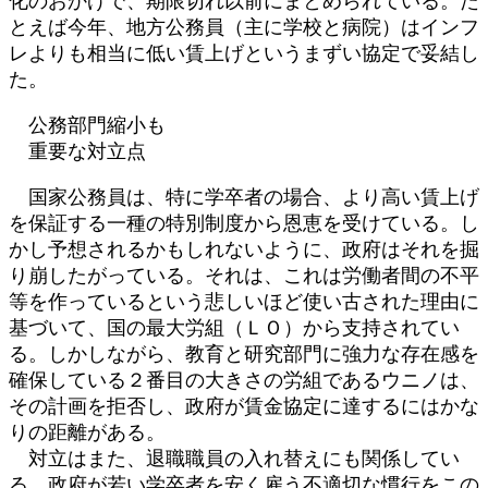
化のおかげで、期限切れ以前にまとめられている。た
とえば今年、地方公務員（主に学校と病院）はインフ
レよりも相当に低い賃上げというまずい協定で妥結し
た。
公務部門縮小も
重要な対立点
国家公務員は、特に学卒者の場合、より高い賃上げ
を保証する一種の特別制度から恩恵を受けている。し
かし予想されるかもしれないように、政府はそれを掘
り崩したがっている。それは、これは労働者間の不平
等を作っているという悲しいほど使い古された理由に
基づいて、国の最大労組（ＬＯ）から支持されてい
る。しかしながら、教育と研究部門に強力な存在感を
確保している２番目の大きさの労組であるウニノは、
その計画を拒否し、政府が賃金協定に達するにはかな
りの距離がある。
対立はまた、退職職員の入れ替えにも関係してい
る。政府が若い学卒者を安く雇う不適切な慣行をこの