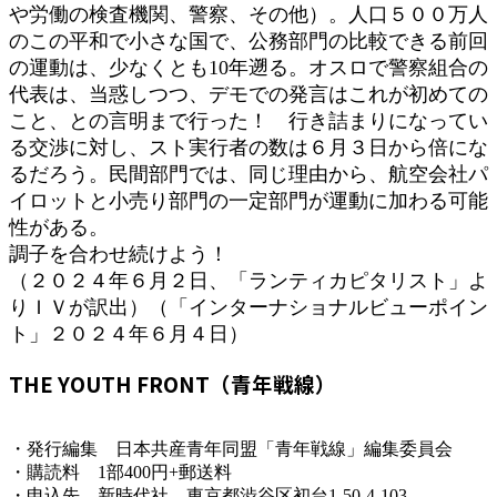
や労働の検査機関、警察、その他）。人口５００万人
のこの平和で小さな国で、公務部門の比較できる前回
の運動は、少なくとも10年遡る。オスロで警察組合の
代表は、当惑しつつ、デモでの発言はこれが初めての
こと、との言明まで行った！ 行き詰まりになってい
る交渉に対し、スト実行者の数は６月３日から倍にな
るだろう。民間部門では、同じ理由から、航空会社パ
イロットと小売り部門の一定部門が運動に加わる可能
性がある。
調子を合わせ続けよう！
（２０２４年６月２日、「ランティカピタリスト」よ
りＩＶが訳出）（「インターナショナルビューポイン
ト」２０２４年６月４日）
THE YOUTH FRONT（青年戦線）
・発行編集 日本共産青年同盟「青年戦線」編集委員会
・購読料 1部400円+郵送料
・申込先 新時代社 東京都渋谷区初台1-50-4-103