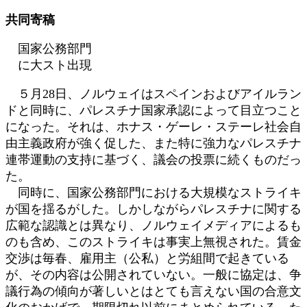
日
共同寄稿
時
:
国家公務部門
に大スト出現
５月28日、ノルウェイはスペインおよびアイルラン
ドと同時に、パレスチナ国家承認によって目立つこと
になった。それは、ホナス・ゲーレ・ステーレ社会自
由主義政府が強く促した、また特に強力なパレスチナ
連帯運動の支持に基づく、議会の投票に続くものだっ
た。
同時に、国家公務部門における大規模なストライキ
が国を揺るがした。しかしながらパレスチナに関する
広範な認識とは異なり、ノルウェイメディアによるも
のも含め、このストライキは事実上無視された。賃金
交渉は毎春、雇用主（公私）と労組間で起きている
が、その内容は公開されていない。一般に協定は、争
議行為の傾向が著しいとはとても言えない国の合意文