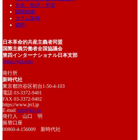
文化・批評・学習
国際組織
コラム架橋
資料
日本革命的共産主義者同盟
国際主義労働者全国協議会
第四インターナショナル日本支部
https://jrcl.info/
発行所
新時代社
東京都渋谷区初台1-50-4-103
電話 03-3372-9401
FAX 03-3372-9402
https://www.jrcl.jp
E-mail
info@jrcl.jp
発行人 山口 明
振替口座
00860-4-156009 新時代社