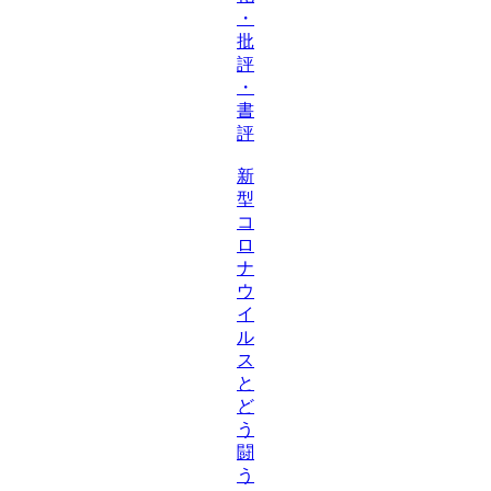
・
批
評
・
書
評
新
型
コ
ロ
ナ
ウ
イ
ル
ス
と
ど
う
闘
う