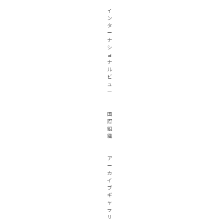
イ
ン
タ
ー
ナ
シ
ョ
ナ
ル
ビ
ュ
ー
国
際
組
織
ア
ー
カ
イ
ブ
ギ
ャ
ラ
リ