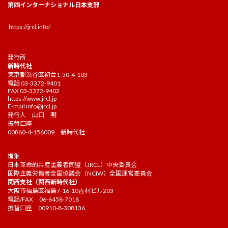
第四インターナショナル日本支部
https://jrcl.info/
発行所
新時代社
東京都渋谷区初台1-50-4-103
電話 03-3372-9401
FAX 03-3372-9402
https://www.jrcl.jp
E-mail
info@jrcl.jp
発行人 山口 明
振替口座
00860-4-156009 新時代社
編集
日本革命的共産主義者同盟（JRCL）中央委員会
国際主義労働者全国協議会（NCIW）全国運営委員会
関西支社（関西新時代社）
大阪市福島区福島7-16-10吉村ビル203
電話/FAX 06-6458-7018
振替口座 00910-8-308136