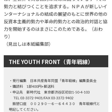
勢力と結びつくことを追求する。ＮＰＡが新しいイ
ンターナショナルの結成の展望のもとに世界の他の
反資本主義的勢力や革命的勢力との政治的対話と協
力を開始するのはまさにこのためである。（おわ
り）
（見出しは本紙編集部）
THE YOUTH FRONT（青年戦線）
・発行編集 日本共産青年同盟「青年戦線」編集委員会
・購読料 1部400円+郵送料
・申込先 新時代社 東京都渋谷区初台1-50-4-103
TEL 03-3372-9401/FAX 03-3372-9402
振替口座 ００２９０─６─６４４３０ 青年戦線代と
明記してください。