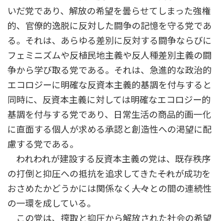
いだ党であり、解放の希望を曇らせてしまった強権
的、官僚的逸脱に反対した闘争の記憶を守る党であ
る。それは、あらゆる差別に反対する闘争ならびに
フェミニズムや反植民地主義や反人種差別主義の闘
争から学び取る党である。それは、急進的な政治的
エコロジーに明確な反資本主義的基調を付与すると
同時に、反資本主義に対しては明確なエコロジー的
基調を付与する党であり、日常生活の商品的画一化
に直面する個人が求める承認と創造性への渇望に配
慮する党である。
われわれが建設する反資本主義の党は、既存秩序
の打倒と抑圧への抵抗を追求してきた――それが成功を
おさめたかどうかには関係なく――人々との間の連続性
の一環を成している。
この党は、搾取と抑圧から解放された社会の希望