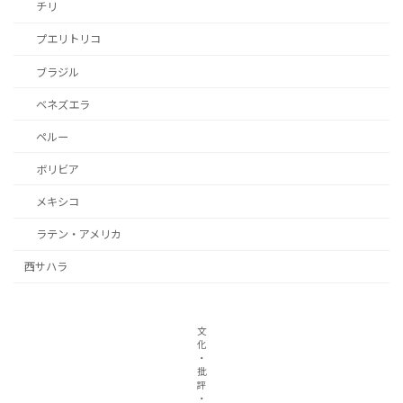
チリ
プエリトリコ
ブラジル
ベネズエラ
ペルー
ボリビア
メキシコ
ラテン・アメリカ
西サハラ
文
化
・
批
評
・