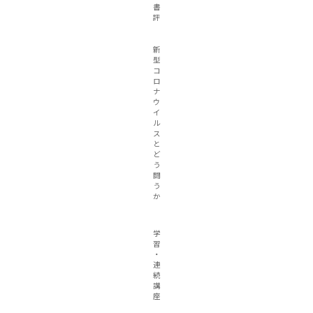
書
評
新
型
コ
ロ
ナ
ウ
イ
ル
ス
と
ど
う
闘
う
か
学
習
・
連
続
講
座