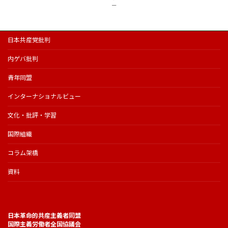
ー
日本共産党批判
内ゲバ批判
青年同盟
インターナショナルビュー
文化・批評・学習
国際組織
コラム架橋
資料
日本革命的共産主義者同盟
国際主義労働者全国協議会