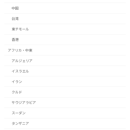
中国
台湾
東チモール
香港
アフリカ・中東
アルジェリア
イスラエル
イラン
クルド
サウジアラビア
スーダン
タンザニア