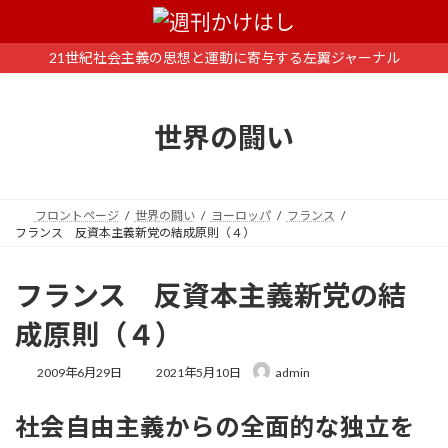
コ
ナ
ン
ビ
テ
ゲ
21世紀社会主義の思想と運動に寄与する左翼ジャーナル
ン
ー
ツ
シ
へ
ョ
世界の闘い
ス
ン
キ
に
ッ
移
プ
動
フロントページ
世界の闘い
ヨーロッパ
フランス
フランス 反資本主義新党の結成原則（４）
フランス 反資本主義新党の結
成原則（４）
最
2009年6月29日
2021年5月10日
admin
終
更
社会自由主義からの全面的な独立を
新
日