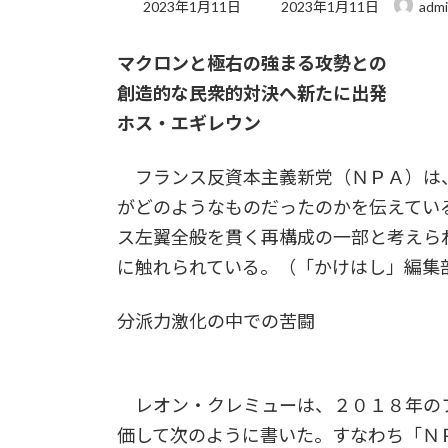
最
2023年1月11日
2023年1月11日
adm
終
更
マクロンと極右の強まる攻勢との
新
日
創造的な民衆的対決へ新たに出発
時
:
ホス・エギレウン
フランス反資本主義新党（ＮＰＡ）は
がどのようなものだったのかを伝えてい
ス左翼全般を貫く再構成の一部と考えら
に触れられている。（「かけはし」編集
分派力激化の中での苦闘
レオン・クレミューは、２０１８年の
価して次のように書いた。すなわち「Ｎ