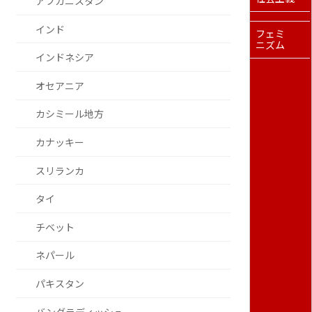
アフガニスタン
インド
フェミ
ニズム
インドネシア
オセアニア
カシミール地方
カナッキー
スリランカ
タイ
チベット
ネパール
パキスタン