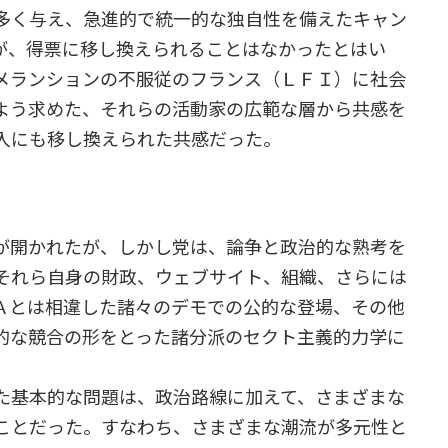
多く与え、急進的で統一的な独自性を備えたキャン
が、得票に移し換えられることはなかったとはい
メランションの不服従のフランス（ＬＦＩ）に社会
よう求めた、それらの活動家の広範な層から共感を
入にも移し換えられた共感だった。
が開かれたが、しかし党は、論争と政治的な熟考を
それら自身の財政、ウェブサイト、組織、さらには
Ａとは相違した諸々のデモでの公的な登場、その他
的な競合の形をとった諸分派のセクト主義的力学に
た基本的な問題は、政治路線に加えて、さまざまな
ことだった。すなわち、さまざまな潮流が多元性と