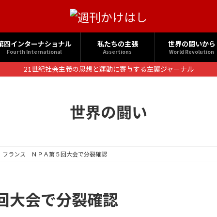
第四インターナショナル
私たちの主張
世界の闘いから
Fourth International
Assertions
World Revolution
21世紀社会主義の思想と運動に寄与する左翼ジャーナル
世界の闘い
フランス ＮＰＡ第５回大会で分裂確認
回大会で分裂確認