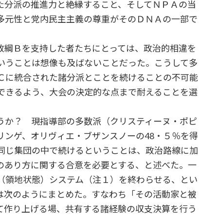
た分派の推進力と絶縁すること、そしてＮＰＡの当
多元性と党内民主主義の尊重がそのＤＮＡの一部で
。
綱Ｂを支持した者たちにとっては、政治的相違を
いうことは想像も及ばないことだった。こうして多
Ｃに統合された諸分派とことを続けることの不可能
できるよう、大会の決定的な点まで耐えることを選
うか？ 現指導部の多数派（クリスティーヌ・ポピ
リンゲ、オリヴィエ・ブザンスノーの48・５％を得
同じ集団の中で続けるということは、政治路線に加
のあり方に関する合意を必要とする、と述べた。一
（領地状態）システム（注１）を終わらせる、とい
は次のようにまとめた。すなわち「その活動家と被
て作り上げる場、共有する諸経験の収支決算を行う