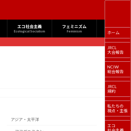
エコ社会主義
フェミニズム
Ecological Socialism
Feminism
ホーム
JRCL
大会報告
NCIW
総会報告
JRCL
規約
私たちの
視点・主張
アジア・太平洋
エコ
社会主義