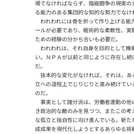
場でなければならず、階級闘争の現実の
る能力のある集団的な知的な勢力でなけ
われわれには骨を折って作り上げる能力
ールが必要であり、戦術的な柔軟性、実
ための経験の分かち合いも必要だ。
われわれは、それ自身を目的として機構
い。ＮＰＡが以前と同じように存在し続
だ。
抜本的な変化がなければ、それは、あ
立への道程上でじりじりと進み続けてい
のだ。
事実として諸分派は、労働者運動の他
き政治的な敵のみを見つつ、またこの考
な孤立と独自性に向け進んでいる。新た
成成果を現代化しようとするあらゆる挑