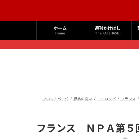
コ
ナ
ン
ビ
テ
ゲ
ン
ー
ホーム
週刊かけはし
ツ
シ
Home
The KAKEHASHI
へ
ョ
ス
ン
キ
に
ッ
移
プ
動
フロントページ
世界の闘い
ヨーロッパ
フランス
フランス ＮＰＡ第５