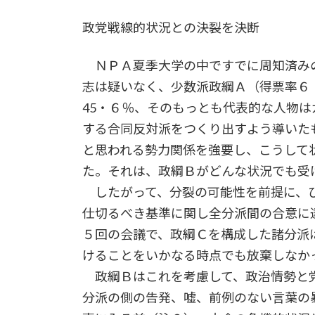
政党戦線的状況との決裂を決断
ＮＰＡ夏季大学の中ですでに周知済み
志は疑いなく、少数派政綱Ａ（得票率６
45・６％、そのもっとも代表的な人物
する合同反対派をつくり出すよう導いた
と思われる勢力関係を強要し、こうして
た。それは、政綱Ｂがどんな状況でも受
したがって、分裂の可能性を前提に、ひ
仕切るべき基準に関し全分派間の合意に
５回の会議で、政綱Ｃを構成した諸分派
けることをいかなる時点でも放棄しなか
政綱Ｂはこれを考慮して、政治情勢と
分派の側の告発、嘘、前例のない言葉の