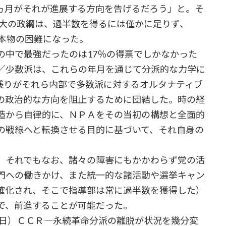
ヵ月がそれが進展する方向を告げるだろう」と。そ
最大の政綱は、過半数を得るには僅かに足りず、
で本物の困難になった。
中で最強だったのは17％の得票でしかなかった
／少数派は、これらの年月を通じて分派的な力学に
残りがそれら内部で多数派に対するオルタナティブ
の政治的な方向を阻止するために団結した。時の経
造から自律的に、ＮＰＡをその当初の構想と全面的
の戦線へと転換させる目的に基づいて、それ自身の
、それでもなお、諸々の障害にもかかわらず党の活
門への働きかけ、また統一的な諸活動や選挙キャン
確化され、そこで指導部は常に過半数を獲得した）
で、前進することが可能だった。
7日）ＣＣＲ―永続革命分派の離脱が状況を幾分変