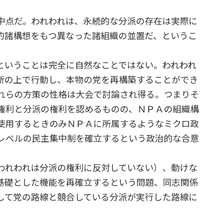
点だ。われわれは、永続的な分派の存在は実際に
的諸構想をもつ異なった諸組織の並置だ、というこ
いうことは完全に自然なことではない。われわれ
断の上で行動し、本物の党を再構築することができ
れらの方策の性格は大会で討論され得る。つまりそ
権利と分派の権利を認めるものの、ＮＰＡの組織構
使用するときのみＮＰＡに所属するようなミクロ政
レベルの民主集中制を確立するという政治的な合意
れわれは分派の権利に反対していない）、動けな
基礎とした機能を再確立するという問題、同志関係
して党の路線と競合している分派が実行した路線に