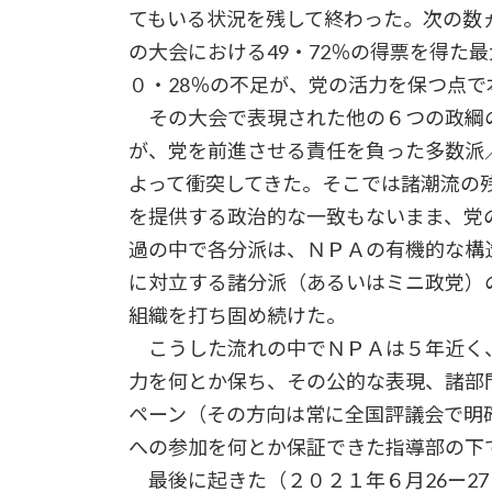
てもいる状況を残して終わった。次の数
の大会における49・72％の得票を得た
０・28％の不足が、党の活力を保つ点
その大会で表現された他の６つの政綱の
が、党を前進させる責任を負った多数派
よって衝突してきた。そこでは諸潮流の
を提供する政治的な一致もないまま、党
過の中で各分派は、ＮＰＡの有機的な構
に対立する諸分派（あるいはミニ政党）
組織を打ち固め続けた。
こうした流れの中でＮＰＡは５年近く
力を何とか保ち、その公的な表現、諸部
ペーン（その方向は常に全国評議会で明
への参加を何とか保証できた指導部の下
最後に起きた（２０２１年６月26ー2