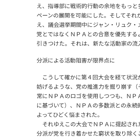
え、指導部に戦術的行動の余地をもっと
ペーンの展開を可能にした。そしてそれ
え、議会選挙期間中にジャン・リュク・
党とではなくＮＰＡとの合意を優先する
引きつけた。それは、新たな活動家の流
分派による活動阻害が限界点に
こうして確かに第４回大会を経て状況
妨げるような、党の推進力を掘り崩す（
常にＮＰＡのロゴを使用しつつも、ＮＰ
に基づいて）、ＮＰＡの多数派との永続
よってひどく悩まされた。
それゆえこの大会でＮＰＡに提起され
分派が党を行き着かせた窮状を取り除く