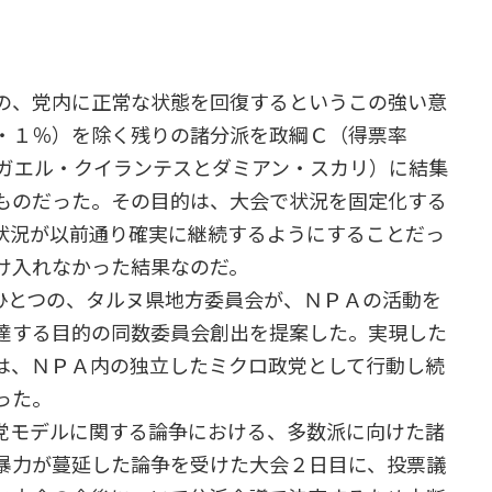
の、党内に正常な状態を回復するというこの強い意
・１％）を除く残りの諸分派を政綱Ｃ（得票率
はガエル・クイランテスとダミアン・スカリ）に結集
ものだった。その目的は、大会で状況を固定化する
状況が以前通り確実に継続するようにすることだっ
け入れなかった結果なのだ。
とつの、タルヌ県地方委員会が、ＮＰＡの活動を
達する目的の同数委員会創出を提案した。実現した
は、ＮＰＡ内の独立したミクロ政党として行動し続
った。
党モデルに関する論争における、多数派に向けた諸
暴力が蔓延した論争を受けた大会２日目に、投票議