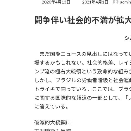
最
2020年4月13日
2021年4月1日
admin
終
更
闘争伴い社会的不満が拡
新
日
時
:
シ
まだ国際ニュースの見出しにはなってい
場するかもしれない。社会的格差、レイ
ンプ流の極右大統領という致命的な組み
しかし、ブラジルの労働者階級と社会運
トライキで闘っている。ここでは、ブラ
に関する国際的な報道の一部として、『
に答えている。
破滅的大統領に