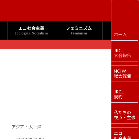
エコ社会主義
フェミニズム
Ecological Socialism
Feminism
ホーム
JRCL
大会報告
NCIW
総会報告
JRCL
規約
私たちの
視点・主張
アジア・太平洋
エコ
社会主義