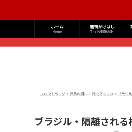
コ
ナ
ン
ビ
テ
ゲ
ン
ー
ホーム
週刊かけはし
ツ
シ
Home
The KAKEHASHI
へ
ョ
ス
ン
キ
に
ッ
移
プ
動
フロントページ
世界の闘い
南北アメリカ
ブラジル
ブラジル・隔離される