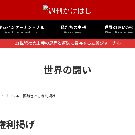
第四インターナショナル
私たちの主張
世界の闘いから
Fourth International
Assertions
World Revolution
21世紀社会主義の思想と運動に寄与する左翼ジャーナル
世界の闘い
ブラジル・隔離される権利掲げ
権利掲げ