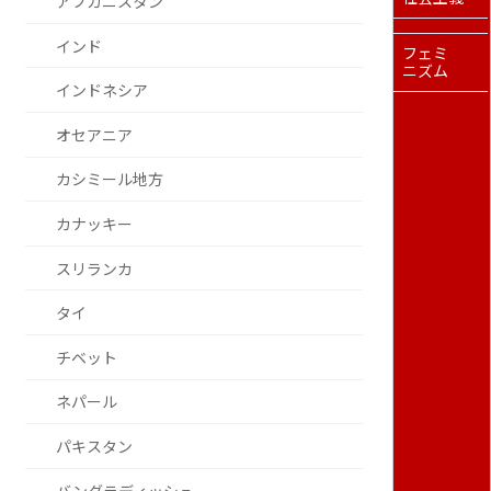
アフガニスタン
インド
フェミ
ニズム
インドネシア
オセアニア
カシミール地方
カナッキー
スリランカ
タイ
チベット
ネパール
パキスタン