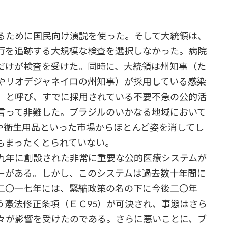
るために国民向け演説を使った。そして大統領は、
行を追跡する大規模な検査を選択しなかった。病院
だけが検査を受けた。同時に、大統領は州知事（た
やリオデジャネイロの州知事）が採用している感染
」と呼び、すでに採用されている不要不急の公的活
言って非難した。ブラジルのいかなる地域において
や衛生用品といった市場からほとんど姿を消してし
もまったくとられていない。
九年に創設された非常に重要な公的医療システムが
ーがある。しかし、このシステムは過去数十年間に
二〇一七年には、緊縮政策の名の下に今後二〇年
う憲法修正条項（ＥＣ95）が可決され、事態はさら
々が影響を受けたのである。さらに悪いことに、ブ