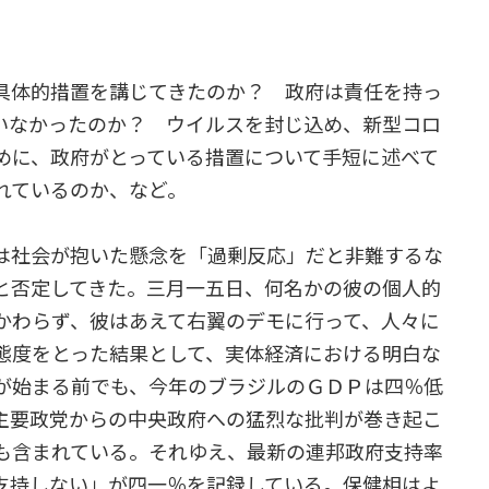
な具体的措置を講じてきたのか？ 政府は責任を持っ
いなかったのか？ ウイルスを封じ込め、新型コロ
めに、政府がとっている措置について手短に述べて
れているのか、など。
は社会が抱いた懸念を「過剰反応」だと非難するな
と否定してきた。三月一五日、何名かの彼の個人的
かわらず、彼はあえて右翼のデモに行って、人々に
態度をとった結果として、実体経済における明白な
が始まる前でも、今年のブラジルのＧＤＰは四％低
主要政党からの中央政府への猛烈な批判が巻き起こ
も含まれている。それゆえ、最新の連邦政府支持率
支持しない」が四一％を記録している。保健相はよ