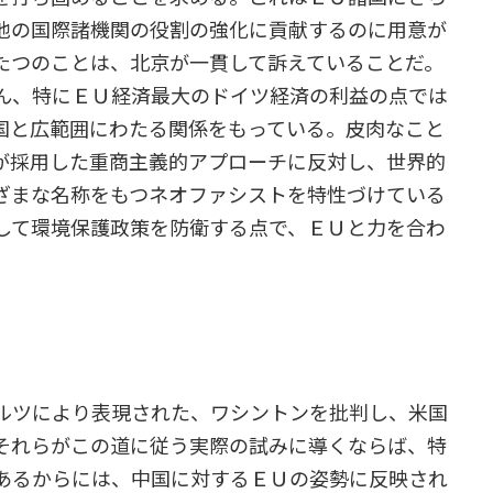
他の国際諸機関の役割の強化に貢献するのに用意が
たつのことは、北京が一貫して訴えていることだ。
ん、特にＥＵ経済最大のドイツ経済の利益の点では
国と広範囲にわたる関係をもっている。皮肉なこと
が採用した重商主義的アプローチに反対し、世界的
ざまな名称をもつネオファシストを特性づけている
して環境保護政策を防衛する点で、ＥＵと力を合わ
ルツにより表現された、ワシントンを批判し、米国
それらがこの道に従う実際の試みに導くならば、特
あるからには、中国に対するＥＵの姿勢に反映され