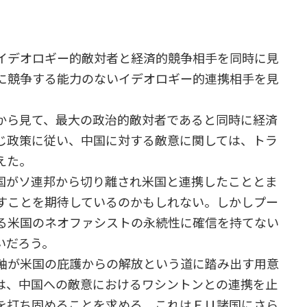
イデオロギー的敵対者と経済的競争相手を同時に見
に競争する能力のないイデオロギー的連携相手を見
から見て、最大の政治的敵対者であると同時に経済
じ政策に従い、中国に対する敵意に関しては、トラ
えた。
国がソ連邦から切り離され米国と連携したこととま
すことを期待しているのかもしれない。しかしプー
る米国のネオファシストの永続性に確信を持てない
いだろう。
軸が米国の庇護からの解放という道に踏み出す用意
は、中国への敵意におけるワシントンとの連携を止
を打ち固めることを求める。これはＥＵ諸国にさら