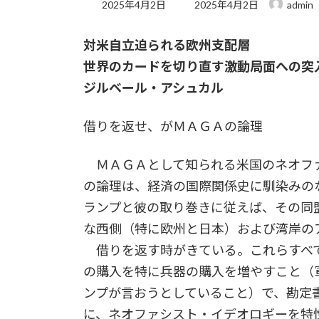
最
2025年4月2日
2025年4月2日
admin
終
更
対米自立迫られる欧州支配層
新
日
世界のカードを切り直す激動局面への突
時
:
ジルベール・アシュカル
借りを返せ、がＭＡＧＡの論理
ＭＡＧＡとして知られる米国のネオファ
の論理は、経済の国際関係史に馴染みの
ランプと彼の取り巻きに従えば、その同
な西側（特に欧州と日本）および湾岸の
借りを返す時がきている。これらすべ
の購入を特に兵器の購入を増やすこと（
ンプが言おうとしていること）で、勘定
に、ネオファシスト・イデオロギーを特