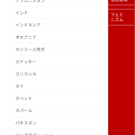
アフガニスタン
インド
フェミ
ニズム
インドネシア
オセアニア
カシミール地方
カナッキー
スリランカ
タイ
チベット
ネパール
パキスタン