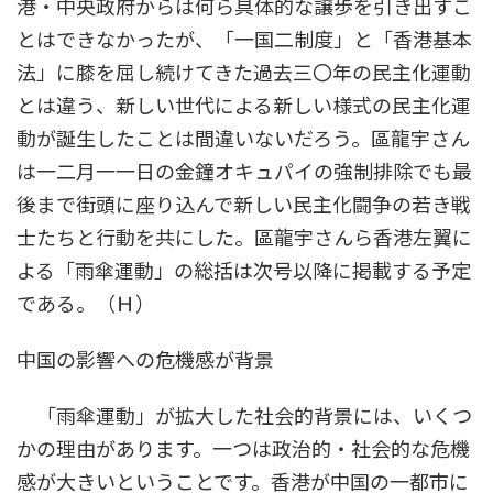
港・中央政府からは何ら具体的な譲歩を引き出すこ
とはできなかったが、「一国二制度」と「香港基本
法」に膝を屈し続けてきた過去三〇年の民主化運動
とは違う、新しい世代による新しい様式の民主化運
動が誕生したことは間違いないだろう。區龍宇さん
は一二月一一日の金鐘オキュパイの強制排除でも最
後まで街頭に座り込んで新しい民主化闘争の若き戦
士たちと行動を共にした。區龍宇さんら香港左翼に
よる「雨傘運動」の総括は次号以降に掲載する予定
である。（Ｈ）
中国の影響への危機感が背景
「雨傘運動」が拡大した社会的背景には、いくつ
かの理由があります。一つは政治的・社会的な危機
感が大きいということです。香港が中国の一都市に