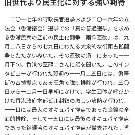
旧世代より民主化に対する強い期待
二〇一七年の行政長官選挙および二〇一六年の立
法会（香港議会）選挙での「真の普通選挙」を求め
る香港民衆の空前の民主化闘争「雨傘運動」は、九
月二八日からの七九日にわたる大衆的な街頭占拠闘
争をたたかいぬいた。その運動の渦中にあった一一
月下旬、香港の區龍宇さんに話を聞いた。このイン
タビューが行われた翌週の一一月二五日には、繁華
街の占拠拠点である旺角で強制排除が行われ、三〇
日から一二月一日早朝にかけて、学生団体が呼びか
けた香港政府本部ビル封鎖の激しい攻防が行われ、
一一日には最大のオキュパイ拠点であった金鐘の全
面的排除、そして一五日には最後のオキュパイ拠点
であった銅鑼湾のオキュパイ拠点が撤去された。香