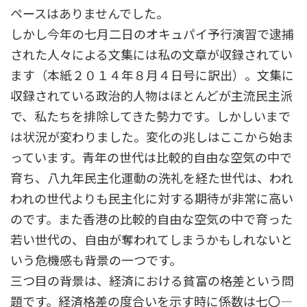
ペースはありませんでした。
しかし今年の七月二日のオキュパイ予行演習で逮捕
された人々による文集には私の文章が収録されてい
ます（本紙２０１４年８月４日号に訳出）。文集に
収録されている政治的人物はほとんどが主流民主派
で、私たちを排除してきた勢力です。しかしいまで
は状況が変わりました。変化の兆しはここから始ま
っています。青年の世代は比較的自由な空気の中で
育ち、八九年民主化運動の洗礼を経た世代は、われ
われの世代よりも民主化に対する期待が非常に高い
のです。また香港の比較的自由な空気の中で育った
若い世代の、自由が奪われてしまうかもしれないと
いう危機感も背景の一つです。
三つ目の背景は、経済における貧富の格差という問
題です。経済格差の度合いを示す時に係数は七〇―