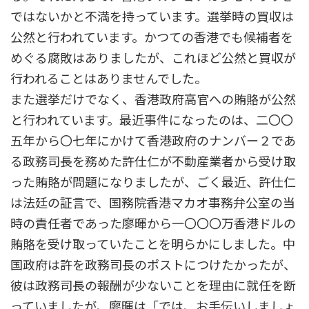
ではないかと不満を持っています。選挙時の買収は
公然と行われています。かつての香港でも候補者を
めぐる腐敗はありましたが、これほど公然と買収が
行われることはありませんでした。
また選挙だけでなく、香港政府高官への賄賂が公然
と行われています。最近事件になったのは、二〇〇
五年から〇七年にかけて香港政府のナンバー２であ
る政務司長を務めた許仕仁が不動産業者から受け取
った賄賂が問題になりましたが、ごく最近、許仕仁
は法廷の証言で、国務院香港マカオ事務弁公室の当
時の責任者であった廖暉から一〇〇〇万香港ドルの
賄賂を受け取っていたことを明らかにしました。中
国政府は許を政務司長のポストにつけたかったが、
彼は政務司長の報酬が少ないことを理由に就任を断
っていましたが、廖暉は「では、お手伝いしましょ