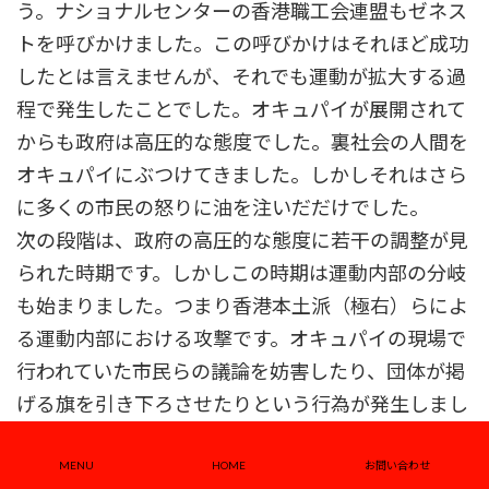
う。ナショナルセンターの香港職工会連盟もゼネス
トを呼びかけました。この呼びかけはそれほど成功
したとは言えませんが、それでも運動が拡大する過
程で発生したことでした。オキュパイが展開されて
からも政府は高圧的な態度でした。裏社会の人間を
オキュパイにぶつけてきました。しかしそれはさら
に多くの市民の怒りに油を注いだだけでした。
次の段階は、政府の高圧的な態度に若干の調整が見
られた時期です。しかしこの時期は運動内部の分岐
も始まりました。つまり香港本土派（極右）らによ
る運動内部における攻撃です。オキュパイの現場で
行われていた市民らの議論を妨害したり、団体が掲
げる旗を引き下ろさせたりという行為が発生しまし
た。内部危機の発生によりオキュパイ戦術の調整な
どが困難になりました。またオキュパイが行われて
MENU
HOME
お問い合わせ