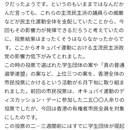
クだったようです。というのもいままではなんだか
んだ言っても、これらの主流民主派の議員らの威厳
などが民主化運動全体を支配していたことから、今
回もその影響力が発揮できるだろうと考えていたの
に、投票結果はまったくそうはならなかったからで
す。ここからオキュパイ運動における主流民主派政
党の影響力低下がみてとれました。
この時の投票で選ばれた学生団体の案や「真の普通
選挙連盟」の案など、上位三つの案を、香港全体の
市民投票にかけるという活動が６月下旬に取り組ま
れました。前回の市民投票は、オキュパイ運動のデ
ィスカッション・デーに参加した二五〇〇人余りの
投票でしたが、今回は香港の有権者市民全員を対象
にしたのです。
この投票の二―三週間前にはすでに学生団体が提起