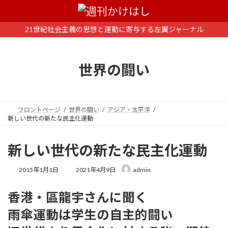
コ
ナ
ン
ビ
テ
ゲ
21世紀社会主義の思想と運動に寄与する左翼ジャーナル
ン
ー
ツ
シ
へ
ョ
世界の闘い
ス
ン
キ
に
ッ
移
プ
動
フロントページ
世界の闘い
アジア・太平洋
新しい世代の新たな民主化運動
新しい世代の新たな民主化運動
最
2015年1月1日
2021年4月9日
admin
終
更
香港・區龍宇さんに聞く
新
日
雨傘運動は学生の自主的闘い
時
: