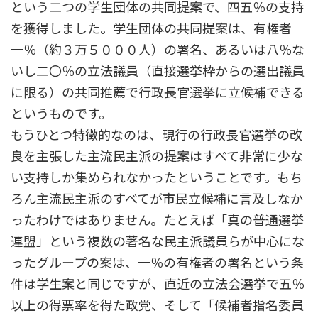
という二つの学生団体の共同提案で、四五％の支持
を獲得しました。学生団体の共同提案は、有権者
一％（約３万５０００人）の署名、あるいは八％な
いし二〇％の立法議員（直接選挙枠からの選出議員
に限る）の共同推薦で行政長官選挙に立候補できる
というものです。
もうひとつ特徴的なのは、現行の行政長官選挙の改
良を主張した主流民主派の提案はすべて非常に少な
い支持しか集められなかったということです。もち
ろん主流民主派のすべてが市民立候補に言及しなか
ったわけではありません。たとえば「真の普通選挙
連盟」という複数の著名な民主派議員らが中心にな
ったグループの案は、一％の有権者の署名という条
件は学生案と同じですが、直近の立法会選挙で五％
以上の得票率を得た政党、そして「候補者指名委員