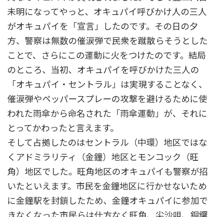
未明になってやっと、オキュパイ呼びかけ人の三人
がオキュパイを「宣言」したのです。その日の夕
方、警察は無数の催涙弾で民衆を蹴散らそうとした
ことで、さらにこの運動に火をつけたのです。結局
のところ、当初、オキュパイを呼びかけた三人の
「オキュパイ・セントラル」は実現することなく、
催涙弾やペッパースプレーの攻撃を避けるために使
われた雨傘から命名された「雨傘運動」が、それに
とってかわったと言えます。
そして占拠したのはセントラル（中環）地区ではな
くアドミラリティ（金鐘）地区とモンコック（旺
角）地区でした。旺角地区のオキュパイも警察が招
いたといえます。市民を金鐘地区に行かせないため
に金鐘駅を封鎖したため、金鐘オキュパイに参加で
きなくなった市民らは仕方なく旺角、尖沙咀、銅鑼