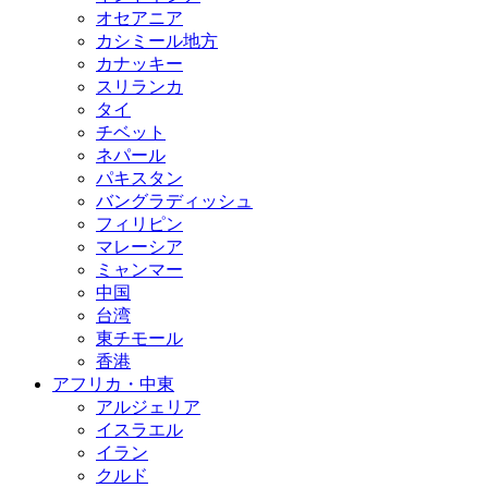
オセアニア
カシミール地方
カナッキー
スリランカ
タイ
チベット
ネパール
パキスタン
バングラディッシュ
フィリピン
マレーシア
ミャンマー
中国
台湾
東チモール
香港
アフリカ・中東
アルジェリア
イスラエル
イラン
クルド