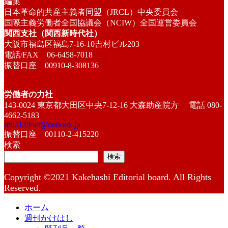
編集
日本革命的共産主義者同盟（JRCL）中央委員会
国際主義労働者全国協議会（NCIW）全国運営委員会
関西支社（関西新時代社）
大阪市福島区福島7-16-10吉村ビル203
電話/FAX 06-6458-7018
振替口座 00910-8-308136
労働者の力社
143-0024 東京都大田区中央7-12-16 大森助産院方 電話 080-
4662-5183
red2129oct@outlook.jp
振替口座 00110-2-415220
検索
検索
Copyright ©2021 Kakehashi Editorial board. All Rights
Reserved.
ホーム
週刊かけはし