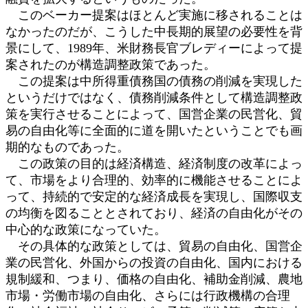
このベーカー提案はほとんど実施に移されることは
なかったのだが、こうした中長期的展望の必要性を背
景にして、1989年、米財務長官ブレディーによって提
案されたのが構造調整政策であった。
この提案は中所得重債務国の債務の削減を実現した
というだけではなく、債務削減条件として構造調整政
策を実行させることによって、国営企業の民営化、貿
易の自由化等に全面的に道を開いたということでも画
期的なものであった。
この政策の目的は経済構造、経済制度の改革によっ
て、市場をより合理的、効率的に機能させることによ
って、持続的で安定的な経済成長を実現し、国際収支
の均衡を図ることとされており、経済の自由化がその
中心的な政策になっていた。
その具体的な政策としては、貿易の自由化、国営企
業の民営化、外国からの投資の自由化、国内における
規制緩和、つまり、価格の自由化、補助金削減、農地
市場・労働市場の自由化、さらには行政機構の合理