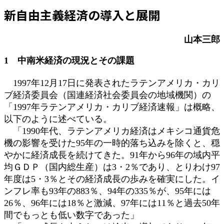
更
新自由主義経済の導入と展開
新
日
時
山本三郎
:
1 中南米経済の現況とその課題
1997年12月17日に発表されたラテンアメリカ・カリ
ブ経済委員会（国連経済社会委員会の地域機関）の
「1997年ラテンアメリカ・カリブ経済速報」は概略、
以下のように述べている。
「1990年代、ラテンアメリカ経済はメキシコ通貨危
機の影響を受けた95年の一時的落ち込みを除くと、穏
やかに経済成長を続けてきた。91年から96年の域内平
均ＧＤＰ（国内総生産）は3・2％であり、とりわけ97
年度は5・3％とその経済成長の歩みを確実にした。イ
ンフレ率も93年の883％、94年の335％が、95年には
26％、96年には18％と激減、97年には11％と過去50年
間でもっとも低い数字であった」