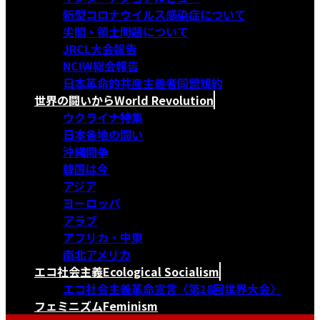
新型コロナウイルス感染症について
尖閣・領土問題について
JRCL大会報告
NCIW総会報告
日本革命的共産主義者同盟規約
世界の闘いから
World Revolution
ウクライナ特集
日本各地の闘い
沖縄闘争
韓国は今
アジア
ヨーロッパ
アラブ
アフリカ・中東
南北アメリカ
エコ社会主義
Ecological Socialism
エコ社会主義革命宣言〈第18回世界大会〉
フェミニズム
Feminism