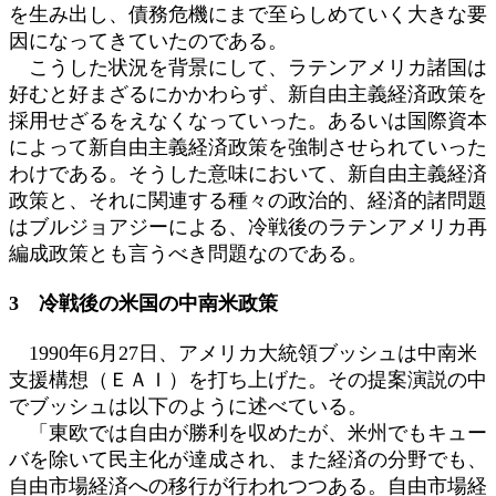
を生み出し、債務危機にまで至らしめていく大きな要
因になってきていたのである。
こうした状況を背景にして、ラテンアメリカ諸国は
好むと好まざるにかかわらず、新自由主義経済政策を
採用せざるをえなくなっていった。あるいは国際資本
によって新自由主義経済政策を強制させられていった
わけである。そうした意味において、新自由主義経済
政策と、それに関連する種々の政治的、経済的諸問題
はブルジョアジーによる、冷戦後のラテンアメリカ再
編成政策とも言うべき問題なのである。
3 冷戦後の米国の中南米政策
1990年6月27日、アメリカ大統領ブッシュは中南米
支援構想（ＥＡＩ）を打ち上げた。その提案演説の中
でブッシュは以下のように述べている。
「東欧では自由が勝利を収めたが、米州でもキュー
バを除いて民主化が達成され、また経済の分野でも、
自由市場経済への移行が行われつつある。自由市場経