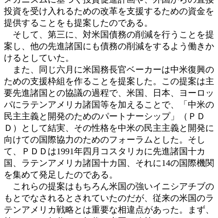
投資を受け入れるための改革を支援するための資金を
提供することをも提案したのである。
そして、第三に、対米国債務の削減を行うことを提
案し、他の先進諸国にも債務の削減をするよう働きか
けるとしていた。
また、同じ六月に米国務長官ベーカーは中米復興の
ための支援枠組を作ることを提案した。この提案は主
要先進諸国との協議の過程で、米国、日本、ヨーロッ
パにラテンアメリカ諸国等を加えることで、「中米の
民主主義と開発のためのパートナーシップ」（ＰＤ
Ｄ）として結実、その性格を中米の民主主義と開発に
向けての国際協力のためのフォーラムとした。そし
て、ＰＤＤは1991年四月コスタリカに先進諸国十カ
国、ラテンアメリカ諸国十カ国、それに14の国際機関
を集めて発足したのである。
これらの提案はもちろん米国の強いイニシアチブの
もとでなされるとされていたのだが、従来の米国のラ
テンアメリカ戦略とは重要な相違点があった。まず、