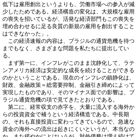
低下は雇用創出というよりも、労働市場への参入が減
少したためである。経済構造の変化は、大規模な雇用
の喪失を招いているが、活発な経済部門もこの喪失を
埋め合わせるに足る良質の新規の雇用を創出すること
はできなかった」。
この経済速報の内容は、ブラジルの通貨危機を待つ
までもなく、さまざまな問題を私たちに提出してい
る。
まず第一に、インフレがこのまま沈静化して、ラテ
ンアメリカ経済は安定的な成長を続けることができる
のかということである。現在のインフレの鎮静化は、
財政、金融政策＝総需要抑制、金融引き締めによって
実現したものであり、そのマイナス面での影響は、ブ
ラジル通貨危機の項で見てきたとおりである。
第二に、経常収支の赤字を、大量に流入する海外か
らの投資資金で補うという経済構造である。中長期
の、それも直接投資に変わってきているので、急速な
資金の海外への流出は起きにくいというが、本当なの
か。また緩やかにとはいうが、対外債務は増え続けて