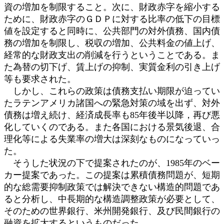
資の増加を制限すること。次に、財政赤字を縮小する
ために、財政赤字のＧＤＰに対する比率の低下の目標
値を設定すると同時に、公共部門の対外債務、国内債
務の増加を制限し、税収の増加、公共料金の値上げ、
経常的な財政支出の削減を行うということである。ま
た為替の切下げ、賃上げの抑制、実質金利の引き上げ
等も要求された。
しかし、これらの政策は債務支払い期限が迫ってい
たラテンアメリカ諸国への緊急対策の域を出ず、対外
債務は増え続け、経済成長率も85年後半以降，再び悪
化していくのである。また各国における景気後退、合
理化等による失業率の増大は深刻なものになっていっ
た。
そうした状況の下で提案されたのが、1985年のベー
カー提案であった。この提案は累積債務問題が、短期
的な総需要抑制政策では解決できない構造的問題であ
ると分析し、中長期的な構造調整政策が必要として、
そのための世界銀行、米州開発銀行、及び民間銀行の
融資を拡大するというものだった。