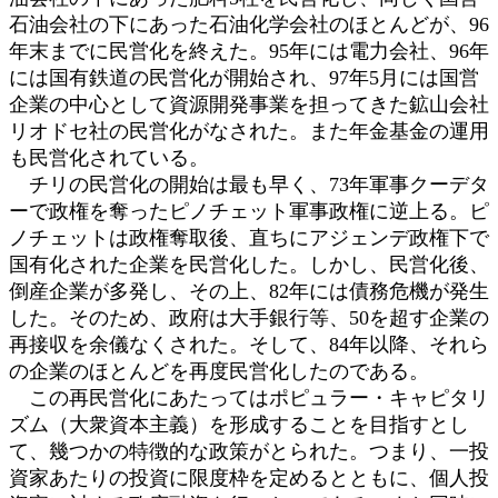
石油会社の下にあった石油化学会社のほとんどが、96
年末までに民営化を終えた。95年には電力会社、96年
には国有鉄道の民営化が開始され、97年5月には国営
企業の中心として資源開発事業を担ってきた鉱山会社
リオドセ社の民営化がなされた。また年金基金の運用
も民営化されている。
チリの民営化の開始は最も早く、73年軍事クーデタ
ーで政権を奪ったピノチェット軍事政権に逆上る。ピ
ノチェットは政権奪取後、直ちにアジェンデ政権下で
国有化された企業を民営化した。しかし、民営化後、
倒産企業が多発し、その上、82年には債務危機が発生
した。そのため、政府は大手銀行等、50を超す企業の
再接収を余儀なくされた。そして、84年以降、それら
の企業のほとんどを再度民営化したのである。
この再民営化にあたってはポピュラー・キャピタリ
ズム（大衆資本主義）を形成することを目指すとし
て、幾つかの特徴的な政策がとられた。つまり、一投
資家あたりの投資に限度枠を定めるとともに、個人投