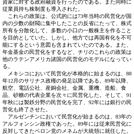
資家に対する政府融資を行ったのである。また同時に
従業員持ち株制度も導入された。
これらの政策は、公式的には73年当時の民営化が国
内の少数の財閥に集中したことの反省にたって、株式
所有を分散化して、多数の小口の一般株主を作ること
を目的としていた。しかし、他方では再国有化を不可
能にするという意図も含まれていたのである。また、
年金基金の民営化をするなど、チリのこれらの政策は
他のラテンアメリカ諸国の民営化のモデルになってい
る。
メキシコにおいて民営化が本格的に始まるのは、88
年12月のサリナス政権の発足以降である。89年以降、
航空、電話公社、産銅会社、金属、重機、造船、食
品、砂糖の代表企業を次々に民営化した。そして、91
年秋には製鉄分野の民営化を完了、92年には銀行の民
営化も終了させた。
アルゼンチンにおいて民営化が始まるのは、83年の
アルフォンシン政権であった。89年には従来民営化に
反対してきたペロン党のメネムが大統領に就任した。