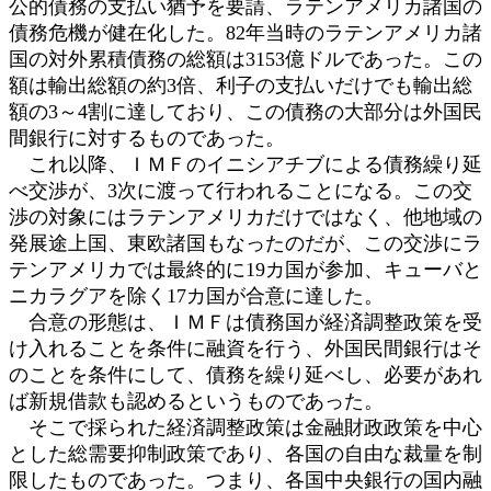
公的債務の支払い猶予を要請、ラテンアメリカ諸国の
債務危機が健在化した。82年当時のラテンアメリカ諸
国の対外累積債務の総額は3153億ドルであった。この
額は輸出総額の約3倍、利子の支払いだけでも輸出総
額の3～4割に達しており、この債務の大部分は外国民
間銀行に対するものであった。
これ以降、ＩＭＦのイニシアチブによる債務繰り延
べ交渉が、3次に渡って行われることになる。この交
渉の対象にはラテンアメリカだけではなく、他地域の
発展途上国、東欧諸国もなったのだが、この交渉にラ
テンアメリカでは最終的に19カ国が参加、キューバと
ニカラグアを除く17カ国が合意に達した。
合意の形態は、ＩＭＦは債務国が経済調整政策を受
け入れることを条件に融資を行う、外国民間銀行はそ
のことを条件にして、債務を繰り延べし、必要があれ
ば新規借款も認めるというものであった。
そこで採られた経済調整政策は金融財政政策を中心
とした総需要抑制政策であり、各国の自由な裁量を制
限したものであった。つまり、各国中央銀行の国内融