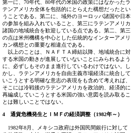
第一に、70年代、80年代の米国の政策にはなかったラ
テンアメリカ全体を包括的にとらえた構想だったとい
うことである。第二に、域外のヨーロッパ諸国や日本
の参加を組み入れていること、第三にラテンアメリカ
諸国の地域統合を歓迎している点である。第二、第三
の点は米州機構を中心とした伝統的なインターアメリ
カン構想との重要な相違点である。
以上のことは、ＮＡＦＴＡ締結以降、地域統合に対
する米国の動きが進展していないことにみられるよう
に、必ずしもそのまま進行しているわけではない。し
かし、ラテンアメリカを自由主義市場経済に統合して
いこうとする明確な意志の表現をも含めて考えれば、
そこには冷戦後のラテンアメリカを政治的、経済的に
再編成していこうとする米国の強い意図を読み取るこ
とは難しいことではない。
4 通貨危機発生とＩＭＦの経済調整（1982年～）
1982年8月、メキシコ政府は外国民間銀行に対して