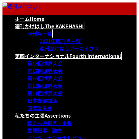
コ
ナ
ン
ビ
ホーム
Home
テ
ゲ
ン
ー
週刊かけはし
The KAKEHASHI
ツ
シ
既刊号一覧
へ
ョ
2021年既刊号一覧
ス
ン
週刊かけはしアーカイブス
キ
に
第四インターナショナル
Fourth International
ッ
移
第18回世界大会
プ
動
第17回世界大会
第16回世界大会
第15回世界大会
第11回世界大会
日本支部関連
国際委員会
私たちの主張
Assertions
私たちの視点・主張
重要記事・論文
インターナショナルビュー