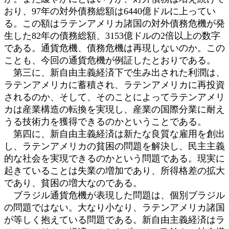
おり、97年の対外債務総額は6440億ドルに上ってい
る。この額はラテンアメリカ諸国の対外債務危機が発
生した82年の債務総額、3153億ドルの2倍以上の数字
である。通貨危機、債務危機は再現しないのか。この
ことも、今回の通貨危機が例証したとおりである。
第三に、新自由主義経済下で生み出された利潤は、
ラテンアメリカに蓄積され、ラテンアメリカに再投資
されるのか、そして、そのことによってラテンアメリ
カは産業構造の転換を実現し、産業の国際分業に耐え
うる技術力を獲得できるのかということである。
第四に、新自由主義経済は新たな良質な雇用を創出
し、ラテンアメリカの貧困の問題を解決し、民主主義
的な社会を実現できるのかという問題である。現実に
起きていることは失業の増加であり、所得格差の拡大
であり、貧困の増大なのである。
ブラジル通貨危機が表現した問題は、個別ブラジル
の問題ではない。大なり小なり、ラテンアメリカ諸国
が等しく抱えている問題である。新自由主義経済はラ