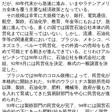
だが、80年代末から急速に進み、いまやラテンアメリ
カ全体を覆う主要な経済政策となっている。
その規模は非常に大規模であり、銀行、電気通信、
航空、製鉄、石油化学、教育、年金等にもおよび、急
速に進んでいる。多くの国では国営石油公社本体の民
営化までには至ってはいない。しかし、流通、石油化
学等の関連産業においては、ブラジル、メキシコ、ベ
ネズエラ、ペルーで民営化、その外資への売却をも含
めて可能とする動きが進んできている。とりわけアル
ゼンチンでは90年12月に、石油公社を株式会社に改
組、92年9月には民営化を決定、株式の一般譲渡を決
定した。
ブラジルでは90年のコロル政権によって、民営化が
本格的に開始された。91年のウラジミナス製鉄所売却
以降、製鉄、石油化学、肥料、機械等、政府が最も力
を入れて育成してきた貿易財部門を中心に民営化が進
められた。
93年には製鉄部門の民営化が完了、94年には国営石
油会社の下にあった肥料5社を民営化し、同じく国営