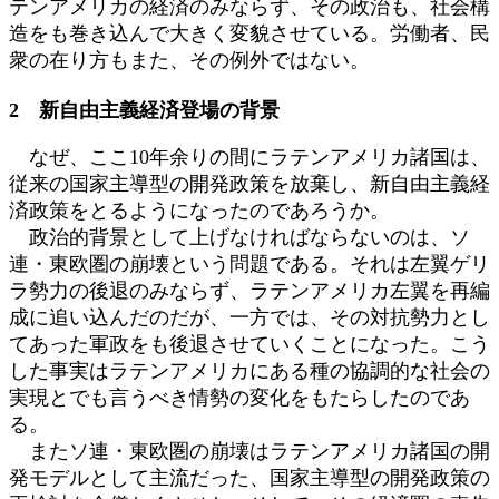
テンアメリカの経済のみならず、その政治も、社会構
造をも巻き込んで大きく変貌させている。労働者、民
衆の在り方もまた、その例外ではない。
2 新自由主義経済登場の背景
なぜ、ここ10年余りの間にラテンアメリカ諸国は、
従来の国家主導型の開発政策を放棄し、新自由主義経
済政策をとるようになったのであろうか。
政治的背景として上げなければならないのは、ソ
連・東欧圏の崩壊という問題である。それは左翼ゲリ
ラ勢力の後退のみならず、ラテンアメリカ左翼を再編
成に追い込んだのだが、一方では、その対抗勢力とし
てあった軍政をも後退させていくことになった。こう
した事実はラテンアメリカにある種の協調的な社会の
実現とでも言うべき情勢の変化をもたらしたのであ
る。
またソ連・東欧圏の崩壊はラテンアメリカ諸国の開
発モデルとして主流だった、国家主導型の開発政策の