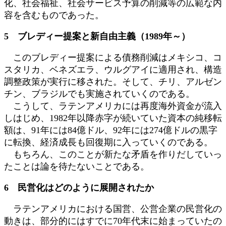
化、社会福祉、社会サービス予算の削減等の広範な内
容を含むものであった。
5 ブレディー提案と新自由主義（1989年～）
このブレディー提案による債務削減はメキシコ、コ
スタリカ、ベネズエラ、ウルグアイに適用され、構造
調整政策が実行に移された。そして、チリ、アルゼン
チン、ブラジルでも実施されていくのである。
こうして、ラテンアメリカには再度海外資金が流入
しはじめ、1982年以降赤字が続いていた資本の純移転
額は、91年には84億ドル、92年には274億ドルの黒字
に転換、経済成長も回復期に入っていくのである。
もちろん、このことが新たな矛盾を作りだしていっ
たことは論を待たないことである。
6 民営化はどのように展開されたか
ラテンアメリカにおける国営、公営企業の民営化の
動きは、部分的にはすでに70年代末に始まっていたの