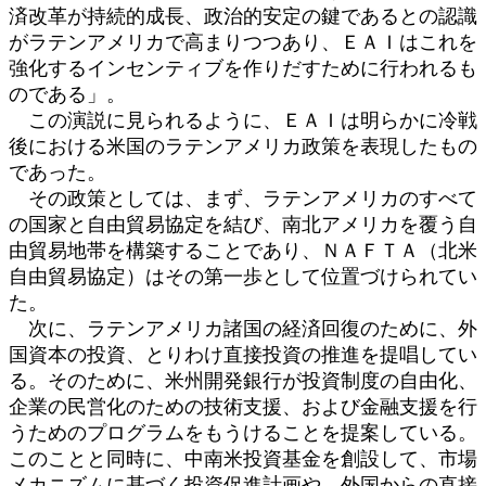
済改革が持続的成長、政治的安定の鍵であるとの認識
がラテンアメリカで高まりつつあり、ＥＡＩはこれを
強化するインセンティブを作りだすために行われるも
のである」。
この演説に見られるように、ＥＡＩは明らかに冷戦
後における米国のラテンアメリカ政策を表現したもの
であった。
その政策としては、まず、ラテンアメリカのすべて
の国家と自由貿易協定を結び、南北アメリカを覆う自
由貿易地帯を構築することであり、ＮＡＦＴＡ（北米
自由貿易協定）はその第一歩として位置づけられてい
た。
次に、ラテンアメリカ諸国の経済回復のために、外
国資本の投資、とりわけ直接投資の推進を提唱してい
る。そのために、米州開発銀行が投資制度の自由化、
企業の民営化のための技術支援、および金融支援を行
うためのプログラムをもうけることを提案している。
このことと同時に、中南米投資基金を創設して、市場
メカニズムに基づく投資促進計画や、外国からの直接