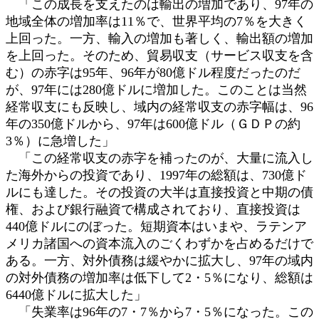
「この成長を支えたのは輸出の増加であり、97年の
地域全体の増加率は11％で、世界平均の7％を大きく
上回った。一方、輸入の増加も著しく、輸出額の増加
を上回った。そのため、貿易収支（サービス収支を含
む）の赤字は95年、96年が80億ドル程度だったのだ
が、97年には280億ドルに増加した。このことは当然
経常収支にも反映し、域内の経常収支の赤字幅は、96
年の350億ドルから、97年は600億ドル（ＧＤＰの約
3％）に急増した」
「この経常収支の赤字を補ったのが、大量に流入し
た海外からの投資であり、1997年の総額は、730億ド
ルにも達した。その投資の大半は直接投資と中期の債
権、および銀行融資で構成されており、直接投資は
440億ドルにのぼった。短期資本はいまや、ラテンア
メリカ諸国への資本流入のごくわずかを占めるだけで
ある。一方、対外債務は緩やかに拡大し、97年の域内
の対外債務の増加率は低下して2・5％になり、総額は
6440億ドルに拡大した」
「失業率は96年の7・7％から7・5％になった。この