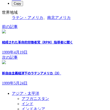
Copy
世界地域
ラテン・アメリカ
、
南北アメリカ
前の記事
結成された革命的労働者党（RPM）指導者に聞く
1999年4月19日
次の記事
新自由主義経済下のラテンアメリカ〔3）
1999年5月24日
アジア・太平洋
アフガニスタン
インド
インドネシア