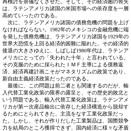
再検討を余儀なくさせた。そして、その経済圏の喪失
は、ラテンアメリカ諸国の米国市場への依存度を一層
高めていったのである。
次に、ラテンアメリカ諸国の債務危機の問題を上げ
なければならない。1982年のメキシコの金融危機に端
を発した債務危機は、ラテンアメリカ諸国を1929年の
世界大恐慌を上回る経済的困難に陥れた。その経済的
後退の大きさゆえに、しばしば1980年代は、ラテンア
メリカにとっての「失われた十年」と言われている。
その克服のために採られたＩＭＦ主導による債務返
済、経済再建計画こそがマネタリズムの政策であり、
新自由主義経済政策だったのである。
最後に、この問題は前二者とも関連するのだが、輸
入代替工業化政策の限界の露呈と、その歴史的敗北と
いう問題である。輸入代替工業化政策は、ラテンアメ
リカが第一次産品輸出に依存した経済構造から脱却す
るためにとられてきた、主流をなす工業化政策だっ
た。しかし、それが作りだした工業製品は、国際競争
力を結局のところ獲得できず、国内経済に様々な矛盾