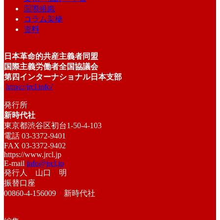
国際組織
コラム架橋
資料
日本革命的共産主義者同盟
国際主義労働者全国協議会
第四インターナショナル日本支部
https://jrcl.info/
発行所
新時代社
東京都渋谷区初台1-50-4-103
電話 03-3372-9401
FAX 03-3372-9402
https://www.jrcl.jp
E-mail
info@jrcl.jp
発行人 山口 明
振替口座
00860-4-156009 新時代社