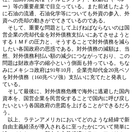
ー）等の重要産業で目立っている。また前述したよう
に石油の流通、石油化学等についても外資の参入、外
資への売却の動きがでてきているのである。
そして、重要な問題として上げねばならないのは国
営企業の売却代金を対外債務支払いにあてさせようと
するＩＭＦの圧力と、そうすることで対外債務を減ら
したい各国政府の思惑である。対外債務の減額は、当
然、対外債務利払い額の減少につながっており、この
問題は財政赤字の縮小という側面も持っている。ちな
みにメキシコ政府は91年10月、企業売却代金20兆ペソ
を対外債務（160兆ペソ強）支払いに充てたと発表し
ている。
そして最後に、対外債務危機で海外に逃避した国内
資本を、国営企業を民営化することで国内に呼び戻し
たいという各国政府の意図を上げることができるだろ
う。
以上、ラテンアメリカにおいてどのような経緯で新
自由主義経済が導入されるに至ったかについて簡単に