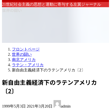
21世紀社会主義の思想と運動に寄与する左翼ジャーナル
世界の闘い
フロントページ
世界の闘い
南北アメリカ
ラテン・アメリカ
新自由主義経済下のラテンアメリカ〔2〕
新自由主義経済下のラテンアメリカ
〔2〕
最
1999年5月3日
2021年3月20日
admin
終