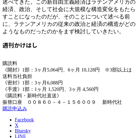
述べてきた。この新自由主義経済はラテンアメリカの
経済、政治、そして社会に大規模な構造変化をもたら
すことになったのだが、そのことについて述べる前
に、ラテンアメリカの従来の政治と経済の構造がどの
ようなものだったのかをまず検討していきたい。
週刊かけはし
購読料
《開封》1部：3ヶ月5,064円、6ヶ月 10,128円 ※3部以上は
送料当社負担
《密封》1部：3ヶ月6,088円
《手渡》1部：1ヶ月 1,520円、3ヶ月 4,560円
《購読料・新時代社直送》
振替口座 ００８６０－４－１５６００９ 新時代社
購読申込み
Facebook
X
Bluesky
LINE