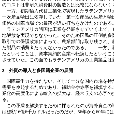
のコストは非耐久消費財の製造とは比較にならないぐ
一方、初期輸入代替工業化で実現したラテンアメリカ
一次産品輸出に依存していた。第一次産品の生産と輸
価格の国際市場での暴落が追い打ちをかけたのである
ラテンアメリカ諸国は工業を発展させていく上で、も
地解放を実現できなかった。そのため国民の圧倒的多
取引での保護政策によって、農業部門は取り残され、
た製品の消費者たりえなかったのである。 一方、新
たということは、資本集約的産業へ転換したというこ
させていた。この面でもラテンアメリカの工業製品は
2 外資の導入と多国籍企業の展開
国際競争力を持たない、そして十分な国内市場を持た
需要を喚起するためであり、補助金や赤字を補填する
業化の高度化による輸入の拡大は、経常収支の赤字の
る。
この矛盾を解決するために採られたのが海外資金の導入
は総額16億6千万ドルだったのだが、56年から60年に