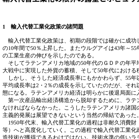
日
時
:
1 輸入代替工業化政策の諸問題
輸入代替工業化政策は、初期の段階では確かに成功した
の10年間で50％上昇した。またウルグアイは43年～55年
の工業生産の伸びを示したのである。
そしてラテンアメリカ地域の50年代のＧＤＰの年平均
大戦中に実現した外貨の蓄積、そして50年代におけ
しかし、そうした経済成長率にもかかわらず、55年以
平均成長率は2・2％の成長を示していたのだが、それ以
態になる。ラテンアメリカ経済は明らかに後退局面に
第一次産品輸出経済構造から脱却するために、ラテン
なければならなかった。こうしたラテンアメリカ諸国
主義的発展は展望できないという当然の帰結であった
1950年代末、輸入代替工業化の過程は非耐久消費
等）へと高度化していく。この過程で輸入代替工業化
造技術が獲得できるわけではない。技術水準の低いラ