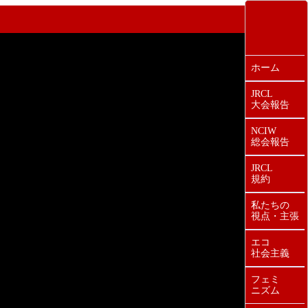
ホーム
JRCL
大会報告
NCIW
総会報告
JRCL
規約
私たちの
視点・主張
エコ
社会主義
フェミ
ニズム