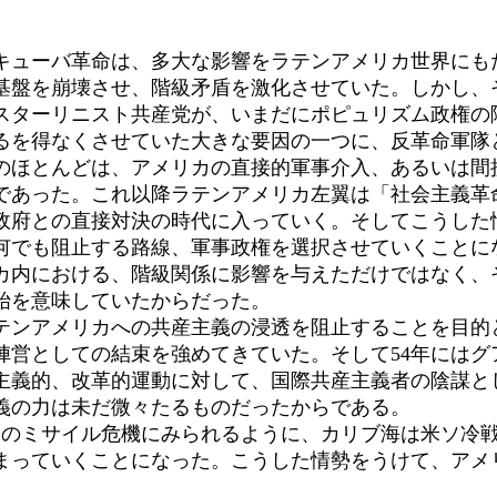
たキューバ革命は、多大な影響をラテンアメリカ世界にもた
基盤を崩壊させ、階級矛盾を激化させていた。しかし、
スターリニスト共産党が、いまだにポピュリズム政権の
を得なくさせていた大きな要因の一つに、反革命軍隊
のほとんどは、アメリカの直接的軍事介入、あるいは間
あった。これ以降ラテンアメリカ左翼は「社会主義革
政府との直接対決の時代に入っていく。そしてこうした
何でも阻止する路線、軍事政権を選択させていくことに
内における、階級関係に影響を与えただけではなく、
始を意味していたからだった。
アメリカへの共産主義の浸透を阻止することを目的とし
陣営としての結束を強めてきていた。そして54年にはグ
主義的、改革的運動に対して、国際共産主義者の陰謀と
義の力は未だ微々たるものだったからである。
0月のミサイル危機にみられるように、カリブ海は米ソ冷
まっていくことになった。こうした情勢をうけて、アメリ