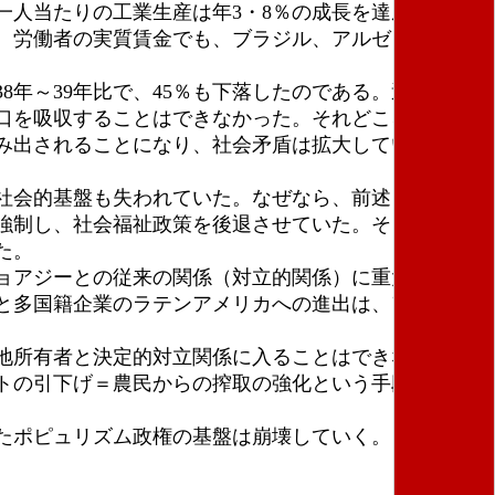
人当たりの工業生産は年3・8％の成長を達成してい
た、労働者の実質賃金でも、ブラジル、アルゼンチン、
年～39年比で、45％も下落したのである。過剰にな
口を吸収することはできなかった。それどころか、工
み出されることになり、社会矛盾は拡大していった。
社会的基盤も失われていた。なぜなら、前述したよう
強制し、社会福祉政策を後退させていた。そして雇用
た。
ョアジーとの従来の関係（対立的関係）に重大な変化
と多国籍企業のラテンアメリカへの進出は、アメリカ
地所有者と決定的対立関係に入ることはできないとい
トの引下げ＝農民からの搾取の強化という手段しかな
たポピュリズム政権の基盤は崩壊していく。こうした