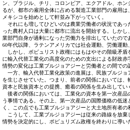
ン、ブラジル、チリ、コロンビア、エクアドル、ホン
るが、都市の雇用全体に占める製造工業部門の雇用は、
メキシコを始めとして軒並み下がっていく。
それにも増してひどいのは農業労働者の状況であった。
った農村人口は大量に都市に流出を開始する。しかし
業部門自身が過剰になった労働力を排出していたので
60年代以降、ラテンアメリカでは社会運動、労働運動
しかし、ポピュリスト政権にはもはやその階級矛盾を
に輸入代替工業化の高度化のための支出による財政赤
情勢の変化は工業ブルジョアジーと労働者との間での
一方、輸入代替工業化政策の進展は、民族ブルジョア
を生じさせていた。つまり、前者の関係においては、
資本と民族資本との提携、癒着の関係を生み出してい
後者の関係においては、工業化の資本を第一次産品の
う事情である。その上、第一次産品の国際価格の低迷
く、この点でも工業ブルジョアジーと大土地所有者の
こうして、工業ブルジョアジーは従来の路線を放棄し
情勢を決定的にし、ポピュリズム政権を終わりに導い