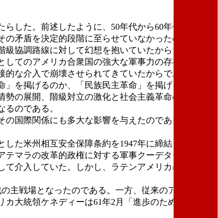
らした。前述したように、50年代から60年代にかけ
その矛盾を決定的段階に至らせていなかったのは、民
階級協調路線に対して幻想を抱いていたからだった。
としてのアメリカ合衆国の強大な軍事力の存在があっ
接的な介入で崩壊させられてきていたからである。
命」を掲げるのか、「民族民主革命」を掲げるのかで
情勢の展開、階級対立の激化と社会主義革命の現実の
なるのである。
その国際関係にも多大な影響を与えたのである。キュ
た米州相互安全保障条約を1947年に締結、翌48年
アテマラの改革的政権に対する軍事クーデターへの関
して介入していた。しかし、ラテンアメリカは冷戦の
戦の主戦場となったのである。一方、従来のアメリカ合
カ大統領ケネディーは61年2月「進歩のための同盟」