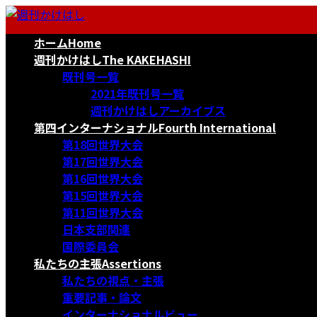
コ
ナ
ン
ビ
ホーム
Home
テ
ゲ
ン
ー
週刊かけはし
The KAKEHASHI
ツ
シ
既刊号一覧
へ
ョ
2021年既刊号一覧
ス
ン
週刊かけはしアーカイブス
キ
に
第四インターナショナル
Fourth International
ッ
移
第18回世界大会
プ
動
第17回世界大会
第16回世界大会
第15回世界大会
第11回世界大会
日本支部関連
国際委員会
私たちの主張
Assertions
私たちの視点・主張
重要記事・論文
インターナショナルビュー