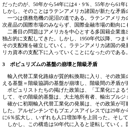
だったのが、50年から54年には4・9％、55年から
しかし、そのことはラテンアメリカ諸国が新たな矛盾
一つは債務危機の泥沼の道である。ラテンアメリカの
次産品の国際市場のみならず、国際金融市場の動向に
二番目の問題はアメリカを中心とする多国籍企業進出
独占的に支配してきた。しかし、1950年代以降、つ
その支配権を確立していく。ラテンアメリカ諸国の発展
リカ資本の支配下に入っていくことになったのである
3 ポピュリズムの基盤の崩壊と階級矛盾
輸入代替工業化路線が質的転換期に入り、その政策の
える基盤＝階級協調の基盤が崩壊し、階級間の矛盾が
ポピュリストたちの掲げた政策は、「工業化によるラ
して、その階級的基盤は、大土地所有者、輸出ブルジ
確かに初期輸入代替工業化の発展は、その政策が可能で
した。アルゼンチンでもブエノスアイレスでは29年から40
に6％拡大し、いずれも人口増加率を上回った。そし
しかし、この構造は50年代に入ると逆転していく。国