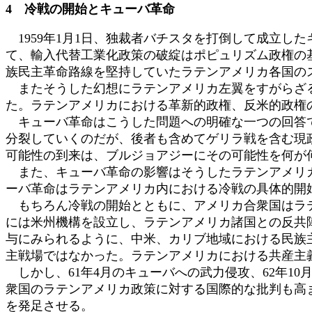
4 冷戦の開始とキューバ革命
1959年1月1日、独裁者バチスタを打倒して成立し
て、輸入代替工業化政策の破綻はポピュリズム政権の
族民主革命路線を堅持していたラテンアメリカ各国の
またそうした幻想にラテンアメリカ左翼をすがらざる
た。ラテンアメリカにおける革新的政権、反米的政権
キューバ革命はこうした問題への明確な一つの回答で
分裂していくのだが、後者も含めてゲリラ戦を含む現
可能性の到来は、ブルジョアジーにその可能性を何が
また、キューバ革命の影響はそうしたラテンアメリカ
ーバ革命はラテンアメリカ内における冷戦の具体的開
もちろん冷戦の開始とともに、アメリカ合衆国はラテン
には米州機構を設立し、ラテンアメリカ諸国との反共
与にみられるように、中米、カリブ地域における民族
主戦場ではなかった。ラテンアメリカにおける共産主
しかし、61年4月のキューバへの武力侵攻、62年1
衆国のラテンアメリカ政策に対する国際的な批判も高
を発足させる。