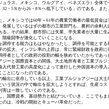
ジュラス、メキシコ、ウルグアイ、ベネズエラ）全体で一
32・5％から26・8％へ低下している」のである。ま
メキシコでは60年～61年の農業労働者の最低賃金は38
、発展しているはずの都市の工業部門も、農村の余剰人
ある。その結果、都市部には失業、半失業者が大量に生
、階級闘争が激化していくことになる。
調停する能力はもはやなかったし、調停を可能とする
字の拡大、インフレ率の上昇は、常に緊縮財政を政府に
調停者としての政府の役割の幅を狭めていたからであっ
ジーと国際資本との関係、大土地所有者と工業ブルジ
輸入代替工業の高度化によって進行した外国資本の導入
くことになったのである。
輸出に依存している以上、工業ブルジョアジーは大土
という状況の中で輸出を拡大しようとすれば、生産コス
利害は一致していくのである。
、国際資本、寡頭勢力と結びついていき、ここでもま
たのは、冷戦の開始とキューバ革命だった。