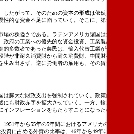
、したがって、そのための資本の形成は依然として第
慢性的な資金不足に陥っていく。そこに、第一次産品
市場の狭隘さである。ラテンアメリカ諸国は結局は農
、政府の工業への優先的な資金投資、工業製品の国内
倒的多数者であった農民は、輸入代替工業が作りだし
段階が非耐久消費財から耐久消費財、中間財へ転換し
を生み出さず、逆に労働者の雇用も、その賃金も減少
国は膨大な財政支出を強制されていく。政策的に国内
然にも財政赤字を拡大させていく。一方、輸入代替工
にインフレーションをもたらすことになったのであ
51年から55年の5年間におけるアメリカの直接投資
総投資に占める外資の比率は、46年から49年には3・3％