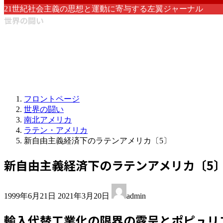
21世紀社会主義の思想と運動に寄与する左翼ジャーナル
世界の闘い
フロントページ
世界の闘い
南北アメリカ
ラテン・アメリカ
新自由主義経済下のラテンアメリカ〔5〕
新自由主義経済下のラテンアメリカ〔5
最
1999年6月21日
2021年3月20日
admin
終
更
輸入代替工業化の限界の露呈とポピュリズム
新