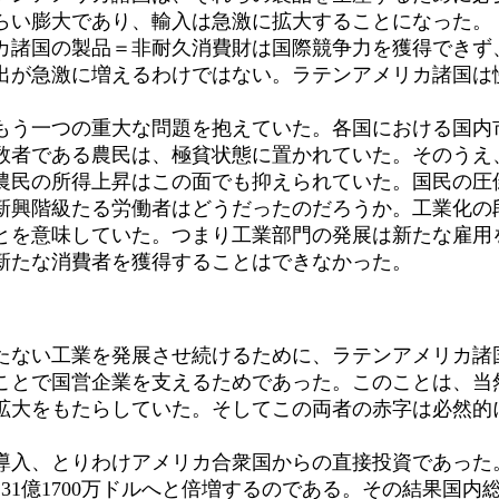
らい膨大であり、輸入は急激に拡大することになった。
諸国の製品＝非耐久消費財は国際競争力を獲得できず
出が急激に増えるわけではない。ラテンアメリカ諸国は
。
う一つの重大な問題を抱えていた。各国における国内
数者である農民は、極貧状態に置かれていた。そのうえ
農民の所得上昇はこの面でも抑えられていた。国民の圧
興階級たる労働者はどうだったのだろうか。工業化の
とを意味していた。つまり工業部門の発展は新たな雇用
新たな消費者を獲得することはできなかった。
ない工業を発展させ続けるために、ラテンアメリカ諸
ことで国営企業を支えるためであった。このことは、当
拡大をもたらしていた。そしてこの両者の赤字は必然的
、とりわけアメリカ合衆国からの直接投資であった。19
は31億1700万ドルへと倍増するのである。その結果国内