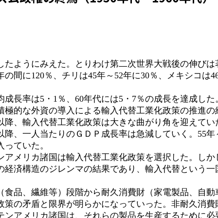
ようにみえた。とりわけ第二次世界大戦後の伸びは著し
の間に120％、チリは45年～52年に30％、メキシコは46
成長率は5・1％、60年代には5・7％の成長を達成し
る積極的な外資の導入による輸入代替工業化政策の推進の
降、輸入代替工業化政策は大きな曲がり角を迎えていた
降、一人当たりのＧＤＰ成長率は急減していく。55年～6
入っていた。
アメリカ諸国は輸入代替工業化政策を選択した。しか
の経済構造のジレンマの結果であり、輸入代替という一
。
財（食品、繊維等）段階から耐久消費財（家電製品、自動
政策の矛盾と限界が明らかになっていった。非耐久消費
テンアメリカ諸国は、それらの製品を生産するために必