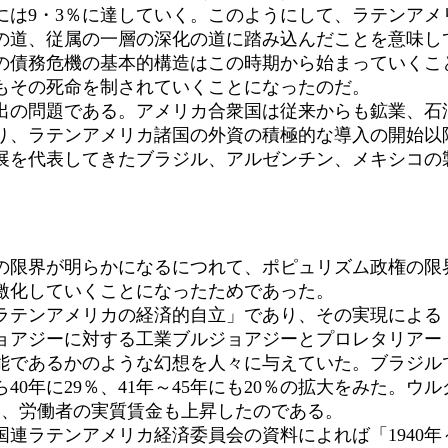
61年には9・3％に達していく。このようにして、ラテン
の道、従属の一層の深化の道に踏み込んだことを意味し
債務危機の基本的構造はこの時期から始まっていくこ
もその死命を制されていくことになったのだ。
の問題である。アメリカ合衆国は従来からも鉱業、石
まり、ラテンアメリカ諸国の外資の積極的な導入の開始
を代表してきたブラジル、アルゼンチン、メキシコの製
。
限界が明らかになるにつれて、ポピュリズム政権の限
激化していくことになったためであった。
テンアメリカの経済的自立」であり、その実現による
ョアジーに対する工業ブルジョアジーとプロレタリアー
あるかのような幻想を人々に与えていた。ブラジルでは1
年に29％、41年～45年にも20％の拡大をみた。ウルグ
て、労働者の実質賃金も上昇したのである。
連ラテンアメリカ経済委員会の資料によれば「1940年～