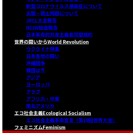
新型コロナウイルス感染症について
尖閣・領土問題について
JRCL大会報告
NCIW総会報告
日本革命的共産主義者同盟規約
世界の闘いから
World Revolution
ウクライナ特集
日本各地の闘い
沖縄闘争
韓国は今
アジア
ヨーロッパ
アラブ
アフリカ・中東
南北アメリカ
エコ社会主義
Ecological Socialism
エコ社会主義革命宣言〈第18回世界大会〉
フェミニズム
Feminism