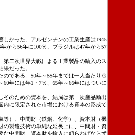
山本三郎
かった。アルゼンチンの工業生産は1945年～55年
年から56年に100％、ブラジルは47年から57年に123％
た。第二次世界大戦による工業製品の輸入のストップと
結果だった。
のである。50年～55年までは一人当たりＧＤＰの年
0年には年1・7％、65年～66年にはついに横ばい状
しそのための資本を、結局は第一次産品輸出に依存し
国内に限定された市場における資本の形成では、資本
車等）、中間財（鉄鋼、化学）、資本財（機械設備
財の製造技術の単純な延長上に、中間財・資本財の製
要な中間財、資本財を輸入に頼らねばならず、それら