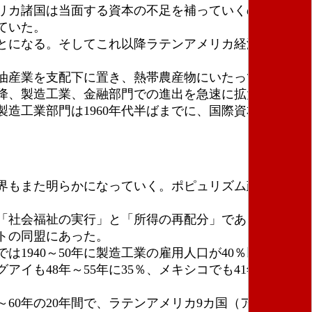
アメリカ諸国は当面する資本の不足を補っていくのだが、
ていた。
とになる。そしてこれ以降ラテンアメリカ経済は第一
油産業を支配下に置き、熱帯農産物にいたってはほぼ
以降、製造工業、金融部門での進出を急速に拡大させ、
造工業部門は1960年代半ばまでに、国際資本＝アメ
界もまた明らかになっていく。ポピュリズム政権を支
「社会福祉の実行」と「所得の再配分」であった。そ
トの同盟にあった。
940～50年に製造工業の雇用人口が40％以上増加
アイも48年～55年に35％、メキシコでも41年～50年
60年の20年間で、ラテンアメリカ9カ国（アルゼンチ