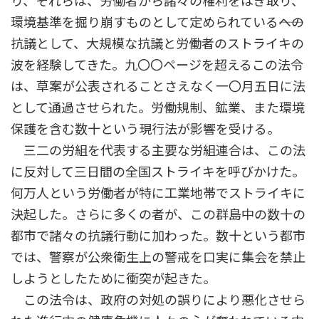
り、それらは、労働者から諸々の権利をはぎ取り、
環境基準を掘り崩すものとして定められている――への
抗議として、大規模な抗議と労働者のストライキの
波を経験してきた。九〇〇ページを超えるこの法令
は、草案が公表されることさえなく一〇月五日に法
として通過させられた。労働規制、鉱業、また環境
保護を含む数十という現行法が影響を受ける。
三二の労組を代表する主要な労組連合は、この法
に反対して三日間の全国ストライキを呼びかけた。
何万人という労働者が特に工業地帯でストライキに
決起した。さらに多くの者が、この群島中の数十の
都市で諸々の抗議行動に加わった。数十という都市
では、警察が公衆衛生上の警戒を口実に集会を禁止
しようとしたために衝突が起きた。
この法令は、政府の対処の誤りにより悪化させら