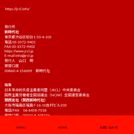
https://jrcl.info/
発行所
新時代社
東京都渋谷区初台1-50-4-103
電話 03-3372-9401
FAX 03-3372-9402
https://www.jrcl.jp
E-mail
info@jrcl.jp
発行人 山口 明
振替口座
00860-4-156009 新時代社
編集
日本革命的共産主義者同盟（JRCL）中央委員会
国際主義労働者全国協議会（NCIW）全国運営委員会
関西支社（関西新時代社）
大阪市福島区福島7-16-10吉村ビル203
電話/FAX 06-6458-7018
振替口座 00910-8-308136
MENU
HOME
お問い合わせ
労働者の力社