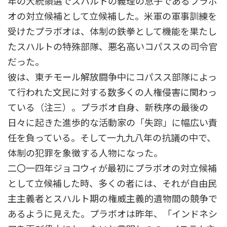
年の大統領選でスハルトの義理の息子であるプラボ
オの対立候補として立候補した。米軍の軍事訓練を
受けたプラボオは、体制の鉄拳として機能を果たし
たスハルトの特殊部隊、悪名高いコパススの司令官
だった。
彼は、東チモール解放闘争中にコパスス部隊によっ
て行われた文民に対する数多くの人権侵害に関わっ
ている（注三）。プラボオ自身、新秩序の最後の
日々に起きた進歩的な活動家の「失踪」に幅広い責
任を負っている。そして一九九八年の抗議の中で、
体制の犯罪を象徴する人物になった。
二〇一四年ジョコウィが最初にプラボオの対立候補
として立候補した時、多くの者には、それが自由民
主主義者とスハルト期の権威主義的遺物間の競争で
あるように見えた。プラボオは昨年、「インドネシ