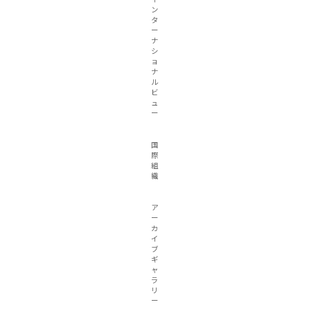
ン
タ
ー
ナ
シ
ョ
ナ
ル
ビ
ュ
ー
国
際
組
織
ア
ー
カ
イ
ブ
ギ
ャ
ラ
リ
ー