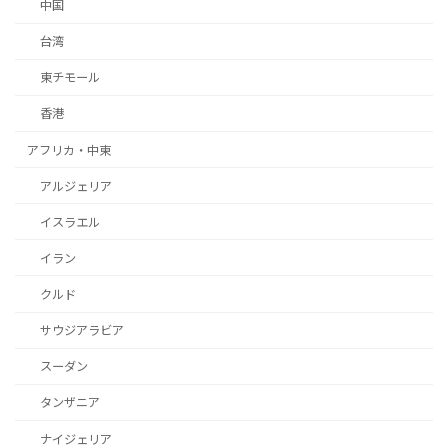
中国
台湾
東チモール
香港
アフリカ・中東
アルジェリア
イスラエル
イラン
クルド
サウジアラビア
スーダン
タンザニア
ナイジェリア