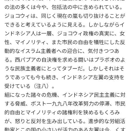
の法の多くは今や、包括法の中に含められている。
ジョコウィは、同じく現在の嵐も切り抜けることが
できると考えているように見える。しかしながらイ
ンドネシア人は一層、ジョコウィ政権の真実に、女
性、マイノリティ、また市民の自由を犠牲にした反
動的なイスラム主義者への迎合に、気付きつつあ
る。西パプアの自決権を求める闘いはプラボオのよ
うな民族主義者にとってタブーだ。しかしそれはそ
うであっても今も続き、インドネシア左翼の支持を
受けている（注八）。
組になった諸々の危機、インドネシア民主主義に対
する脅威、ポスト一九九八年改革努力の停滞、市民
的自由とマイノリティの諸権利を狭めるもくろみ
が、怒りと反対を生み出している。進歩的な労組活
動家とこの国の小さいが活力のある左翼は今、くす