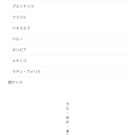
プエリトリコ
ブラジル
ベネズエラ
ペルー
ボリビア
メキシコ
ラテン・アメリカ
西サハラ
文
化
・
批
評
・
書