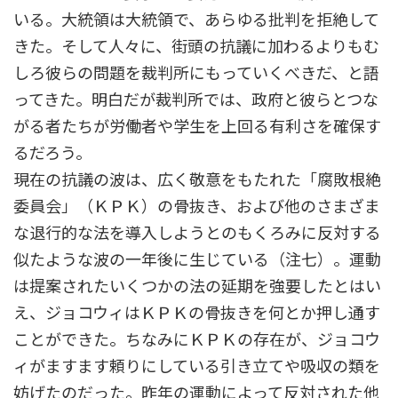
いる。大統領は大統領で、あらゆる批判を拒絶して
きた。そして人々に、街頭の抗議に加わるよりもむ
しろ彼らの問題を裁判所にもっていくべきだ、と語
ってきた。明白だが裁判所では、政府と彼らとつな
がる者たちが労働者や学生を上回る有利さを確保す
るだろう。
現在の抗議の波は、広く敬意をもたれた「腐敗根絶
委員会」（ＫＰＫ）の骨抜き、および他のさまざま
な退行的な法を導入しようとのもくろみに反対する
似たような波の一年後に生じている（注七）。運動
は提案されたいくつかの法の延期を強要したとはい
え、ジョコウィはＫＰＫの骨抜きを何とか押し通す
ことができた。ちなみにＫＰＫの存在が、ジョコウ
ィがますます頼りにしている引き立てや吸収の類を
妨げたのだった。昨年の運動によって反対された他