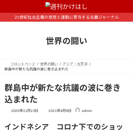
コ
ナ
ン
ビ
テ
ゲ
21世紀社会主義の思想と運動に寄与する左翼ジャーナル
ン
ー
ツ
シ
へ
ョ
世界の闘い
ス
ン
キ
に
ッ
移
プ
動
フロントページ
世界の闘い
アジア・太平洋
群島中が新たな抗議の波に巻き込まれた
群島中が新たな抗議の波に巻き
込まれた
最
2020年11月23日
2021年4月8日
admin
終
更
インドネシア
コロナ下でのショッ
新
日