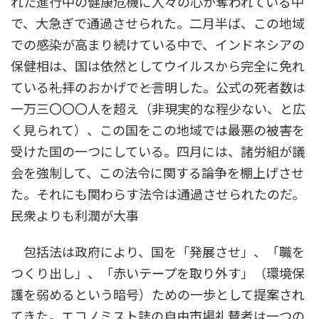
れた進行中の健康危機に人々の心が奪われている中
で、大急ぎで通過させられた。二月半ば、この地域
での感染が高まり続けている中で、インドネシアの
保健相は、国は依然としてウイルスから完全に免れ
ている――礼拝のおかげで――と言明した。公式の死者数は
一万三〇〇〇人を超え（非現実的な程少ない、と広
く見られて）、この国をこの地域では最悪の被害を
受けた国の一つにしている。四月には、諸労組が議
会を強制して、この法令に関する論争を棚上げさせ
た。それにも関わらす法令は通過させられたのだ。
民衆よりも利潤が大事
包括法は政府により、国を「発展させ」、「職を
つくり出し」、「赤いテープを取り外す」（環境保
護を弱めるという暗号）ための一歩として提案され
てきた。エコノミスト誌の自由市場礼賛者は一つの