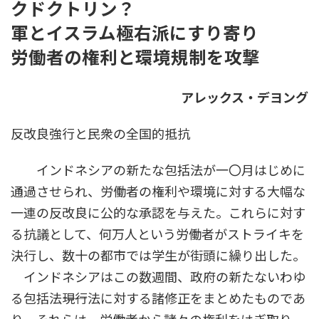
クドクトリン？
時
:
軍とイスラム極右派にすり寄り
労働者の権利と環境規制を攻撃
アレックス・デヨング
反改良強行と民衆の全国的抵抗
インドネシアの新たな包括法が一〇月はじめに
通過させられ、労働者の権利や環境に対する大幅な
一連の反改良に公的な承認を与えた。これらに対す
る抗議として、何万人という労働者がストライキを
決行し、数十の都市では学生が街頭に繰り出した。
インドネシアはこの数週間、政府の新たないわゆ
る包括法――現行法に対する諸修正をまとめたものであ