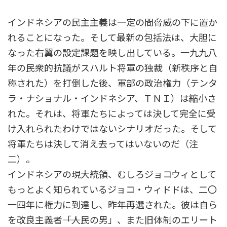
インドネシアの民主主義は一定の間脅威の下に置か
れることになった。そして最新の包括法は、大胆に
なった右翼の設定課題を映し出している。一九九八
年の民衆的抗議がスハルト将軍の独裁（新秩序と自
称された）を打倒した後、軍部の政治権力（テンタ
ラ・ナショナル・インドネシア、ＴＮＩ）は縮小さ
れた。それは、将軍たちによっては決して完全に受
け入れられたわけではないシナリオだった。そして
将軍たちは決して消え去ってはいないのだ（注
二）。
インドネシアの現大統領、むしろジョコウィとして
もっとよく知られているジョコ・ウィドドは、二〇
一四年に権力に到達し、昨年再選された。彼は自ら
を改良主義者――「人民の男」、また旧体制のエリート