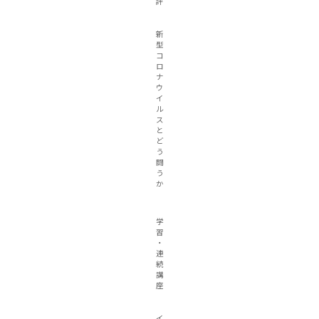
評
新
型
コ
ロ
ナ
ウ
イ
ル
ス
と
ど
う
闘
う
か
学
習
・
連
続
講
座
イ