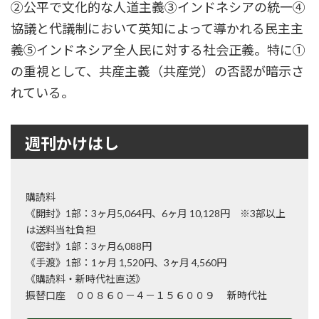
②公平で文化的な人道主義③インドネシアの統一④
協議と代議制において英知によって導かれる民主主
義⑤インドネシア全人民に対する社会正義。特に①
の重視として、共産主義（共産党）の否認が暗示さ
れている。
週刊かけはし
購読料
《開封》1部：3ヶ月5,064円、6ヶ月 10,128円 ※3部以上
は送料当社負担
《密封》1部：3ヶ月6,088円
《手渡》1部：1ヶ月 1,520円、3ヶ月 4,560円
《購読料・新時代社直送》
振替口座 ００８６０－４－１５６００９ 新時代社