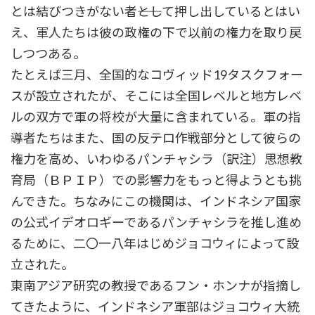
とは結びつきがない者――として押し出しているとはい
え、軍人たちは彼の政権の下で以前の権力を取り戻
しつつある。
たとえば三月、全国的なコヴィッド19タスクフォー
スが設立されたが、そこには全国レベルと地方レベ
ルの双方で軍の将校が大量に含まれている。軍の指
導者たちはまた、国の反テロ作戦部分として彼らの
権力を高め、いわゆるパンチャシラ（訳注）思想教
育局（ＢＰＩＰ）での影響力をもっと得ようとも挑
んできた。ちなみにこの機関は、インドネシア国家
の公式イデオロギーであるパンチャシラを推し進め
るために、二〇一八年はじめジョコウィによって設
立された。
東南アジア研究の教授であるフン・ホンナが指摘し
てきたように、インドネシア軍部はジョコウィ大統