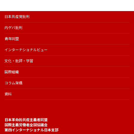
日本共産党批判
内ゲバ批判
青年同盟
インターナショナルビュー
文化・批評・学習
国際組織
コラム架橋
資料
日本革命的共産主義者同盟
国際主義労働者全国協議会
第四インターナショナル日本支部