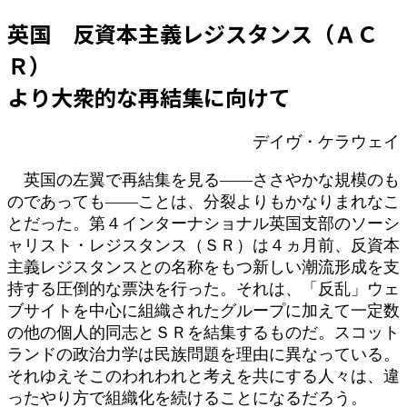
日
英国
反資本主義レジスタンス（ＡＣ
時
:
Ｒ）
より大衆的な再結集に向けて
デイヴ・ケラウェイ
英国の左翼で再結集を見る――ささやかな規模のも
のであっても――ことは、分裂よりもかなりまれなこ
とだった。第４インターナショナル英国支部のソーシ
ャリスト・レジスタンス（ＳＲ）は４ヵ月前、反資本
主義レジスタンスとの名称をもつ新しい潮流形成を支
持する圧倒的な票決を行った。それは、「反乱」ウェ
ブサイトを中心に組織されたグループに加えて一定数
の他の個人的同志とＳＲを結集するものだ。スコット
ランドの政治力学は民族問題を理由に異なっている。
それゆえそこのわれわれと考えを共にする人々は、違
ったやり方で組織化を続けることになるだろう。