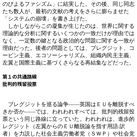
のびよるファシズム」に結実した。その後、同じ同志
たち数人が、最初の文献の考えをさらに膨らませた
「システムの崩壊」を書き上げた。
しかしながらこの凝集が生じたのは、世界に関する
理論的な分析に関するいくつかの一致だけが理由では
なく、一定数の鍵となる政治的な問題に関する一致が
理由だった。後者の問題としては、ブレグジット、コ
ービン主義、エコソーシャリズム、組織内民主主義、
左翼と国際主義に基づくさらなる再結集などだった。
第１の共通路線
批判的残留投票
ブレグジットを巡る論争――英国はＥＵを離脱すべ
きか否か――では、われわれすべては、批判的残留投
票という同じ路線に立っていた。われわれは、進歩的
レグジット（左翼からのＥＵ離脱論を指す用語:訳
者）を力説した社会主義労働者党（ＳＷＰ）や社会党