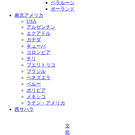
ベラルーシ
ポーランド
南北アメリカ
USA
アルゼンチン
エクアドル
カナダ
キューバ
コロンビア
チリ
プエリトリコ
ブラジル
ベネズエラ
ペルー
ボリビア
メキシコ
ラテン・アメリカ
西サハラ
文
化