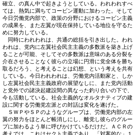
確立、の真ん中で起きようとしている。われわれすべ
ては、熱気に満ちてコービン運動に加わった。そして
今日労働党内部で、政策の分野におけるコービン主義
の成果を、また左翼が現在保持している地位を守るた
めに努力している。
同時にわれわれは、共通の総括を引き出した。われ
われは、党内に左翼社会民主主義の多数派を築き上げ
ることが可能、そしてその多数派は意味のある分裂を
介在させることなく彼らの立場に円滑に党全体を勝ち
取るだろう、と考えることは幻想、という考えを共有
している。今日われわれは、労働党内活動家と、しか
し左翼社会民主主義政府の展望なしに、また党内活動
と党外での諸決起建設間の異なった釣り合いの下で、
今も活動している。社会主義的なオルタナティブの建
設に関する労働党左派との対話は変化を遂げた。
ＳＷＰやＳＰのようなグループは、労働党内部の左
翼の努力をほとんど帳消しにし、離党し彼らのグルー
プに加わるよう単に呼びかけているだけだ。ＡＣＲの
考えでは、これはセクト主義であり、「対案的な」１