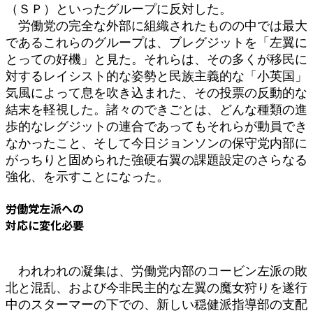
（ＳＰ）といったグループに反対した。
労働党の完全な外部に組織されたものの中では最大
であるこれらのグループは、ブレグジットを「左翼に
とっての好機」と見た。それらは、その多くが移民に
対するレイシスト的な姿勢と民族主義的な「小英国」
気風によって息を吹き込まれた、その投票の反動的な
結末を軽視した。諸々のできごとは、どんな種類の進
歩的なレグジットの連合であってもそれらが動員でき
なかったこと、そして今日ジョンソンの保守党内部に
がっちりと固められた強硬右翼の課題設定のさらなる
強化、を示すことになった。
労働党左派への
対応に変化必要
われわれの凝集は、労働党内部のコービン左派の敗
北と混乱、および今非民主的な左翼の魔女狩りを遂行
中のスターマーの下での、新しい穏健派指導部の支配