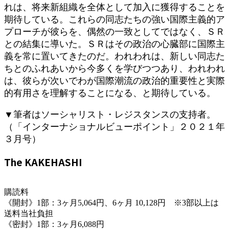
れは、将来新組織を全体として加入に獲得することを
期待している。これらの同志たちの強い国際主義的ア
プローチが彼らを、偶然の一致としてではなく、ＳＲ
との結集に導いた。ＳＲはその政治の心臓部に国際主
義を常に置いてきたのだ。われわれは、新しい同志た
ちとのふれあいから今多くを学びつつあり、われわれ
は、彼らが次いでわが国際潮流の政治的重要性と実際
的有用さを理解することになる、と期待している。
▼筆者はソーシャリスト・レジスタンスの支持者。
（「インターナショナルビューポイント」２０２１年
３月号）
The KAKEHASHI
購読料
《開封》1部：3ヶ月5,064円、6ヶ月 10,128円 ※3部以上は
送料当社負担
《密封》1部：3ヶ月6,088円