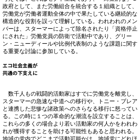
政府として、また労働組合を統合する１組織として、
労働党が労働者運動全体の中で果たしている継続的な
構造的な役割を誤って理解している。われわれのメン
バーは、スターマーによって除名されたり「資格停止
にされた」労働党員の防衛で活動中であり、グリー
ン・ニューディールや比例代表制のような課題に関す
る重要な討論に参加している。
エコ社会主義が
共通の下支えに
数千人もの戦闘的活動家はすでに労働党を離党し、
スターマーの急速な中道への移行や、トニー・ブレア
と連携した悲惨な諸政策へのさらなる移行に怒ってい
る。この時に１つの革命的な潮流を設立することは、
これらの多くの場合より若い活動家の何人かをわれわ
れが獲得することを助ける可能性もあると思われる。
地域の党内でどこまで活動可能かは、地域党にどれほ