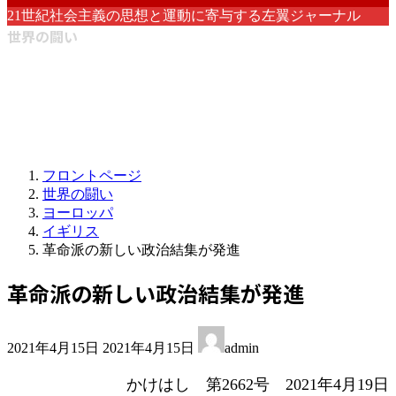
21世紀社会主義の思想と運動に寄与する左翼ジャーナル
世界の闘い
フロントページ
世界の闘い
ヨーロッパ
イギリス
革命派の新しい政治結集が発進
革命派の新しい政治結集が発進
最
2021年4月15日
2021年4月15日
admin
終
更
かけはし 第2662号 2021年4月19日
新