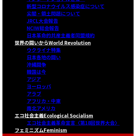
新型コロナウイルス感染症について
尖閣・領土問題について
JRCL大会報告
NCIW総会報告
日本革命的共産主義者同盟規約
世界の闘いから
World Revolution
ウクライナ特集
日本各地の闘い
沖縄闘争
韓国は今
アジア
ヨーロッパ
アラブ
アフリカ・中東
南北アメリカ
エコ社会主義
Ecological Socialism
エコ社会主義革命宣言〈第18回世界大会〉
フェミニズム
Feminism