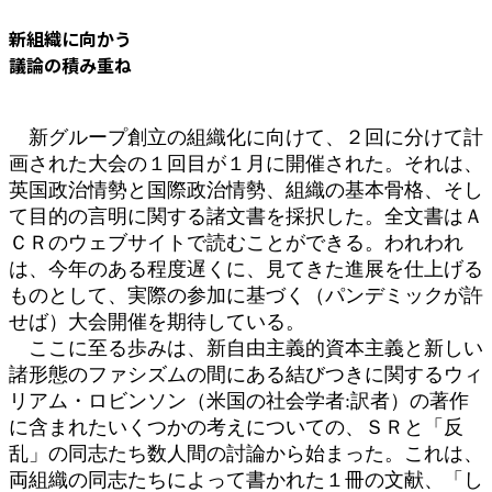
新組織に向かう
議論の積み重ね
新グループ創立の組織化に向けて、２回に分けて計
画された大会の１回目が１月に開催された。それは、
英国政治情勢と国際政治情勢、組織の基本骨格、そし
て目的の言明に関する諸文書を採択した。全文書はＡ
ＣＲのウェブサイトで読むことができる。われわれ
は、今年のある程度遅くに、見てきた進展を仕上げる
ものとして、実際の参加に基づく（パンデミックが許
せば）大会開催を期待している。
ここに至る歩みは、新自由主義的資本主義と新しい
諸形態のファシズムの間にある結びつきに関するウィ
リアム・ロビンソン（米国の社会学者:訳者）の著作
に含まれたいくつかの考えについての、ＳＲと「反
乱」の同志たち数人間の討論から始まった。これは、
両組織の同志たちによって書かれた１冊の文献、「し