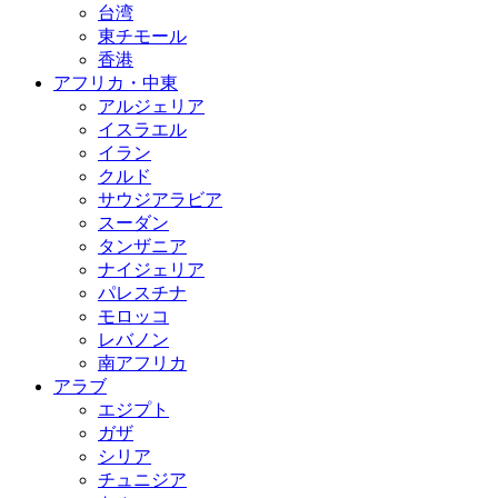
台湾
東チモール
香港
アフリカ・中東
アルジェリア
イスラエル
イラン
クルド
サウジアラビア
スーダン
タンザニア
ナイジェリア
パレスチナ
モロッコ
レバノン
南アフリカ
アラブ
エジプト
ガザ
シリア
チュニジア