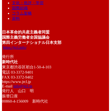
文化・批評・学習
国際組織
コラム架橋
資料
日本革命的共産主義者同盟
国際主義労働者全国協議会
第四インターナショナル日本支部
https://jrcl.info/
発行所
新時代社
東京都渋谷区初台1-50-4-103
電話 03-3372-9401
FAX 03-3372-9402
https://www.jrcl.jp
E-mail
info@jrcl.jp
発行人 山口 明
振替口座
00860-4-156009 新時代社