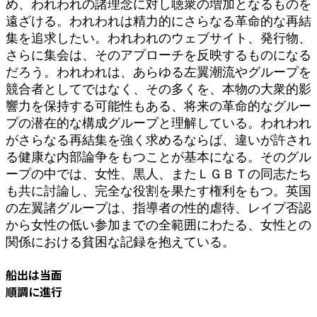
め、われわれの諸理念に対し聴衆の増加となるものを
遠ざける。われわれは精力的にさらなる革命的な再結
集を追求したい。われわれのウェブサイト、発行物、
さらに集会は、そのアプローチを反映するものになる
だろう。われわれは、あらゆる左翼潮流やグループを
競合者としてではなく、その多くを、本物の大衆的影
響力を保持する可能性もある、将来の革命的なグルー
プの潜在的な構成グループと理解している。われわれ
がさらなる再結集を強く求めるならば、違いが許され
る健康な内部論争をもつことが基本になる。そのグル
ープの中では、女性、黒人、またＬＧＢＴの同志たち
も共に討論し、完全な役割を果たす権利をもつ。英国
の左翼諸グループは、指導者の性的虐待、レイプ否認
から女性の低い参加までの全範囲にわたる、女性との
関係における貧困な記録を抱えている。
船出は当面
順調に進行