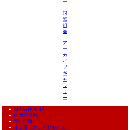
ー
国
際
組
織
ア
ー
カ
イ
ブ
ギ
ャ
ラ
リ
ー
日本共産党批判
内ゲバ批判
青年同盟
インターナショナルビュー