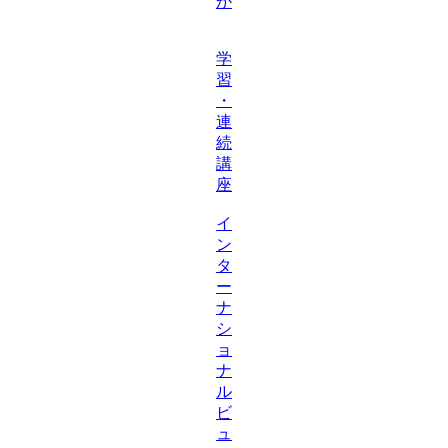
か
学
習
・
連
続
講
座
イ
ン
タ
ー
ナ
シ
ョ
ナ
ル
ビ
ュ