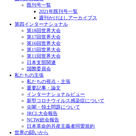
既刊号一覧
2021年既刊号一覧
週刊かけはしアーカイブス
第四インターナショナル
第18回世界大会
第17回世界大会
第16回世界大会
第15回世界大会
第11回世界大会
日本支部関連
国際委員会
私たちの主張
私たちの視点・主張
重要記事・論文
インターナショナルビュー
新型コロナウイルス感染症について
尖閣・領土問題について
JRCL大会報告
NCIW総会報告
日本革命的共産主義者同盟規約
世界の闘いから