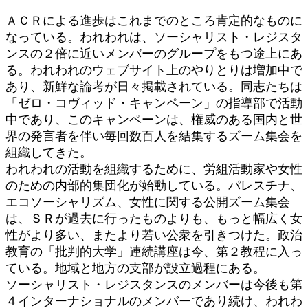
ＡＣＲによる進歩はこれまでのところ肯定的なものに
なっている。われわれは、ソーシャリスト・レジスタ
ンスの２倍に近いメンバーのグループをもつ途上にあ
る。われわれのウェブサイト上のやりとりは増加中で
あり、新鮮な論考が日々掲載されている。同志たちは
「ゼロ・コヴィッド・キャンペーン」の指導部で活動
中であり、このキャンペーンは、権威のある国内と世
界の発言者を伴い毎回数百人を結集するズーム集会を
組織してきた。
われわれの活動を組織するために、労組活動家や女性
のための内部的集団化が始動している。パレスチナ、
エコソーシャリズム、女性に関する公開ズーム集会
は、ＳＲが過去に行ったものよりも、もっと幅広く女
性がより多い、またより若い公衆を引きつけた。政治
教育の「批判的大学」連続講座は今、第２教程に入っ
ている。地域と地方の支部が設立過程にある。
ソーシャリスト・レジスタンスのメンバーは今後も第
４インターナショナルのメンバーであり続け、われわ