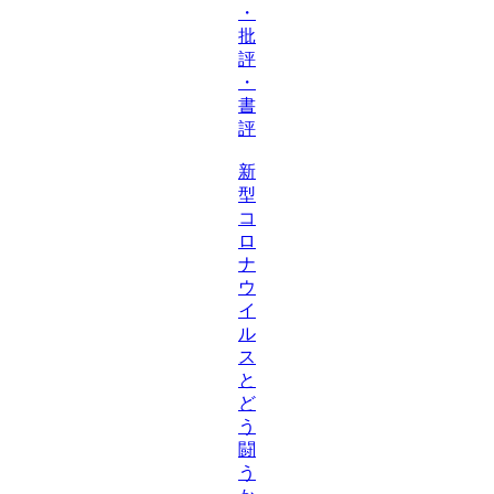
・
批
評
・
書
評
新
型
コ
ロ
ナ
ウ
イ
ル
ス
と
ど
う
闘
う