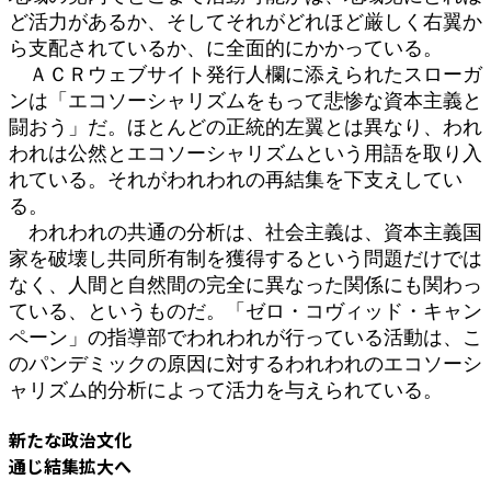
ど活力があるか、そしてそれがどれほど厳しく右翼か
ら支配されているか、に全面的にかかっている。
ＡＣＲウェブサイト発行人欄に添えられたスローガ
ンは「エコソーシャリズムをもって悲惨な資本主義と
闘おう」だ。ほとんどの正統的左翼とは異なり、われ
われは公然とエコソーシャリズムという用語を取り入
れている。それがわれわれの再結集を下支えしてい
る。
われわれの共通の分析は、社会主義は、資本主義国
家を破壊し共同所有制を獲得するという問題だけでは
なく、人間と自然間の完全に異なった関係にも関わっ
ている、というものだ。「ゼロ・コヴィッド・キャン
ペーン」の指導部でわれわれが行っている活動は、こ
のパンデミックの原因に対するわれわれのエコソーシ
ャリズム的分析によって活力を与えられている。
新たな政治文化
通じ結集拡大へ