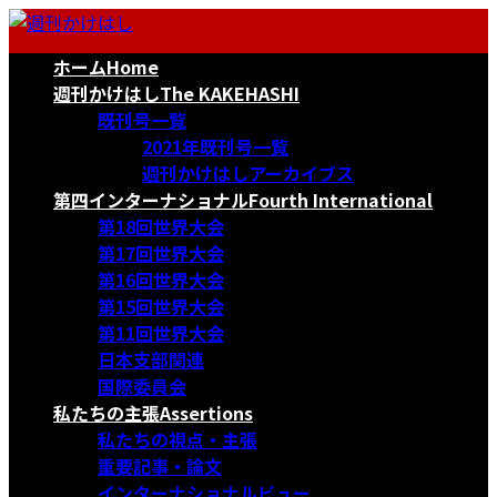
コ
ナ
ン
ビ
ホーム
Home
テ
ゲ
ン
ー
週刊かけはし
The KAKEHASHI
ツ
シ
既刊号一覧
へ
ョ
2021年既刊号一覧
ス
ン
週刊かけはしアーカイブス
キ
に
第四インターナショナル
Fourth International
ッ
移
第18回世界大会
プ
動
第17回世界大会
第16回世界大会
第15回世界大会
第11回世界大会
日本支部関連
国際委員会
私たちの主張
Assertions
私たちの視点・主張
重要記事・論文
インターナショナルビュー