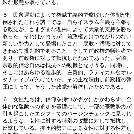
殊な形態を取っている。
５ 民衆運動によって権威主義的で腐敗した体制が打
倒されたこれら諸国では、自らイスラム主義を主張す
る政党が、さまざまな理由によって大衆的支持を勝ち
取った。それはかれらが、前政権とはつながりのない
新しい勢力として登場したこと、腐敗・汚職に対して
きわめて批判的であること、そして前政権の犠牲者で
あり、前政権に対して抵抗したためであった。実際、
宗教的信念自体は抵抗への動機となりうる。同時に、
そこにはあらゆる進歩的、左翼的、ラディカルなオル
タナティブが欠けていた。その主な理由は前政権の弾
圧によって、そうした政党が解体したためである。
６ 女性たちは、信仰を持つか否かにかかわらず、全
体的な運動への参加を基礎にして、一部の宗教勢力が
引き起こしたエジプトでのバージンチェックに見られ
るような、女性に対する特別の攻撃に対して抵抗し、
反撃している。抑圧的勢力による女性に対する性差別