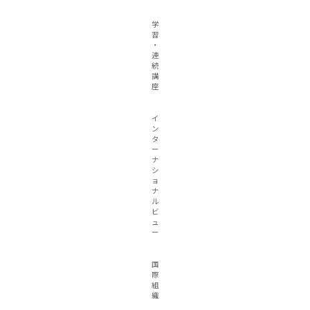
学
習
・
連
続
講
座
イ
ン
タ
ー
ナ
シ
ョ
ナ
ル
ビ
ュ
ー
国
際
組
織