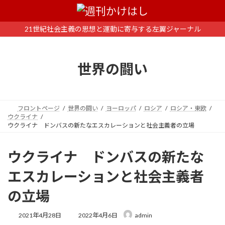
コ
ナ
ン
ビ
テ
ゲ
21世紀社会主義の思想と運動に寄与する左翼ジャーナル
ン
ー
ツ
シ
へ
ョ
世界の闘い
ス
ン
キ
に
ッ
移
プ
動
フロントページ
世界の闘い
ヨーロッパ
ロシア
ロシア・東欧
ウクライナ
ウクライナ ドンバスの新たなエスカレーションと社会主義者の立場
ウクライナ ドンバスの新たな
エスカレーションと社会主義者
の立場
最
2021年4月28日
2022年4月6日
admin
終