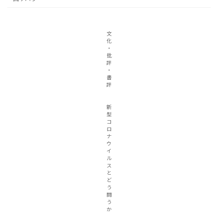
文
化
・
批
評
・
書
評
新
型
コ
ロ
ナ
ウ
イ
ル
ス
と
ど
う
闘
う
か