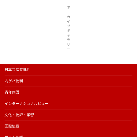
ア
ー
カ
イ
ブ
ギ
ャ
ラ
リ
ー
日本共産党批判
内ゲバ批判
青年同盟
インターナショナルビュー
文化・批評・学習
国際組織