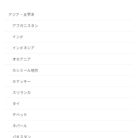
アジア・太平洋
アフガニスタン
インド
インドネシア
オセアニア
カシミール地方
カナッキー
スリランカ
タイ
チベット
ネパール
パキスタン