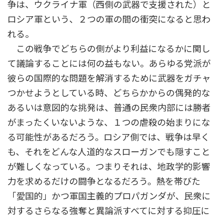
争は、ウクライナ軍（西側の武器で支援された）と
ロシア軍という、２つの軍の間の衝突になると思わ
れる。
この戦争でどちらの側がより利益になるかに関し
て議論することには何の益もない。あらゆる党派が
彼らの国際的な問題を解消するために武器をガチャ
つかせようとしている時、どちらかからの偶発的な
あるいは意図的な挑発は、普通の民衆内部には勝者
がまったくいないような、１つの虐殺の始まりにな
る可能性があるだろう。ロシア側では、戦争は早く
も、それをどんな人道的なスローガンでも隠すこと
が難しくなっている。つまりそれは、地政学的影響
力を求めるだけの闘争となるだろう。熱を帯びた
「愛国的」かつ軍国主義的プロパガンダが、民衆に
対するさらなる強奪と異論派すべてに対する抑圧に