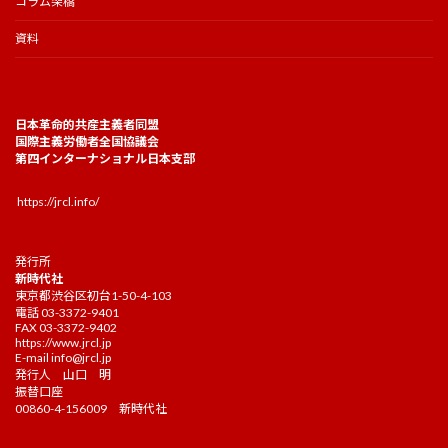
コラム架橋
資料
日本革命的共産主義者同盟
国際主義労働者全国協議会
第四インターナショナル日本支部
https://jrcl.info/
発行所
新時代社
東京都渋谷区初台1-50-4-103
電話 03-3372-9401
FAX 03-3372-9402
https://www.jrcl.jp
E-mail
info@jrcl.jp
発行人 山口 明
振替口座
00860-4-156009 新時代社