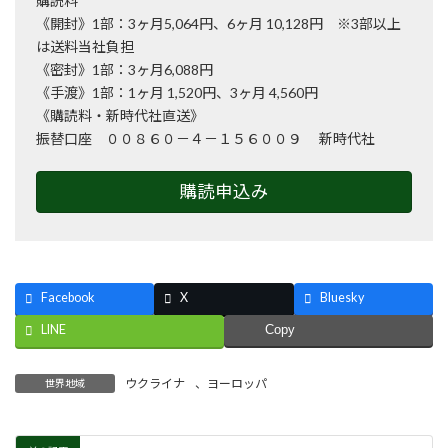
購読料
《開封》1部：3ヶ月5,064円、6ヶ月 10,128円 ※3部以上
は送料当社負担
《密封》1部：3ヶ月6,088円
《手渡》1部：1ヶ月 1,520円、3ヶ月 4,560円
《購読料・新時代社直送》
振替口座 ００８６０－４－１５６００９ 新時代社
購読申込み
Facebook
X
Bluesky
LINE
Copy
ウクライナ
、
ヨーロッパ
世界地域