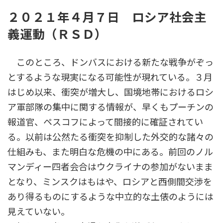
更
２０２１年４月７日 ロシア社会主
新
日
義運動（ＲＳＤ）
時
:
このところ、ドンバスにおける新たな戦争がぞっ
とするような現実になる可能性が現れている。３月
はじめ以来、衝突が増大し、国境地帯におけるロシ
ア軍部隊の集中に関する情報が、早くもプーチンの
報道官、ペスコフによって間接的に確証されてい
る。以前は公然たる衝突を抑制した外交的な諸々の
仕組みも、また明白な危機の中にある。前回のノル
マンディー四者会合はウクライナの参加がないまま
となり、ミンスクはもはや、ロシアと西側間交渉を
あり得るものにするような中立的な土俵のようには
見えていない。