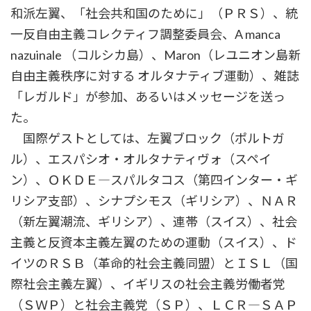
和派左翼、「社会共和国のために」（ＰＲＳ）、統
一反自由主義コレクティフ調整委員会、A manca
nazuinale （コルシカ島）、Maron（レユニオン島新
自由主義秩序に対する オルタナティブ運動）、雑誌
「レガルド」が参加、あるいはメッセージを送っ
た。
国際ゲストとしては、左翼ブロック（ポルトガ
ル）、エスパシオ・オルタナティヴォ（スペイ
ン）、ＯＫＤＥ―スパルタコス（第四インター・ギ
リシア支部）、シナプシモス（ギリシア）、ＮＡＲ
（新左翼潮流、ギリシア）、連帯（スイス）、社会
主義と反資本主義左翼のための運動（スイス）、ド
イツのＲＳＢ（革命的社会主義同盟）とＩＳＬ（国
際社会主義左翼）、イギリスの社会主義労働者党
（ＳＷＰ）と社会主義党（ＳＰ）、ＬＣＲ―ＳＡＰ