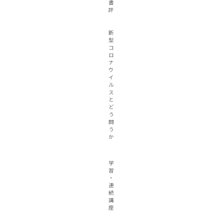
書
評
新
型
コ
ロ
ナ
ウ
イ
ル
ス
と
ど
う
闘
う
か
学
習
・
連
続
講
座