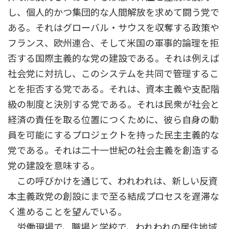
し、個人的かつ集団的な人間解放を求めて闘う党で
ある。それはグローバル・サウスを収奪する政策や
フランス、欧州連合、そして米国の軍事的論理を拒
否する国際主義的な党の建設である。それは例えば
社会党に対抗し、このシステムを共同で管理するこ
とを拒否する党である。それは、資本主義や支配階
級の制度と決別する党である。それは民衆が社会と
経済の責任を取る位置につくために、彼ら自身の動
員を可能にするプロジェクトを持った民主主義的な
党である。それは二十一世紀の社会主義を創造する
党の建設を意味する。
この呼びかけを通じて、われわれは、新しい反資
本主義政党の創設にまで至る結成プロセスを遅滞な
く進めることを望んでいる。
労働現場で、職場と学校で、われわれの居住地域