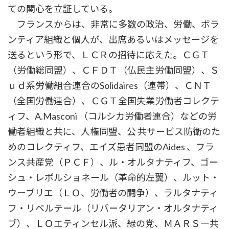
ての関心を立証している。
フランスからは、非常に多数の政治、労働、ボラ
ンティア組織と個人が、出席あるいはメッセージを
送るという形で、ＬＣＲの招待に応えた。ＣＧＴ
（労働総同盟）、ＣＦＤＴ（仏民主労働同盟）、Ｓ
ｕｄ系労働組合連合のSolidaires（連帯）、ＣＮＴ
（全国労働連合）、ＣＧＴ全国失業労働者コレクテ
ィフ、A.Masconi （コルシカ労働者連合）などの労
働者組織と共に、人権同盟、公 共サービス防衛のた
めのコレクティフ、エイズ患者同盟のAides 、フラ
ンス共産党（ＰＣＦ）、ル・オルタナティフ、ゴー
シュ・レボルショネール（革命的左翼）、ルット・
ウーブリエ（ＬＯ、労働者の闘争）、ラルタナティ
フ・リベルテール（リバータリアン・オルタナティ
ブ）、ＬＯエティンセル派、緑の党、ＭＡＲＳ―共