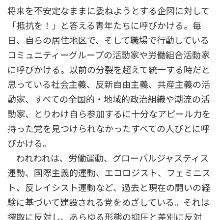
将来を不安定なままに委ねようとする企図に対して
「抵抗を！」と答える青年たちに呼びかける。毎
日、自らの居住地区で、そして職場で行動している
コミュニティーグループの活動家や労働組合活動家
に呼びかける。以前の分裂を超えて統一する時だと
思っている社会主義、反新自由主義、共産主義の活
動家、すべての全国的・地域的政治組織や潮流の活
動家、とりわけ自ら参加するに十分なアピール力を
持った党を見つけられなかったすべての人びとに呼
びかける。
われわれは、労働運動、グローバルジャスティス
運動、国際主義的運動、エコロジスト、フェミニス
ト、反レイシスト運動など、過去と現在の闘いの経
験に基づいて建設される党をめざしている。それは
搾取に反対し、あらゆる形態の抑圧と差別に反対