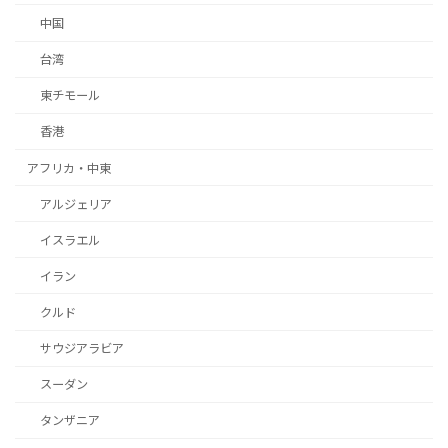
中国
台湾
東チモール
香港
アフリカ・中東
アルジェリア
イスラエル
イラン
クルド
サウジアラビア
スーダン
タンザニア