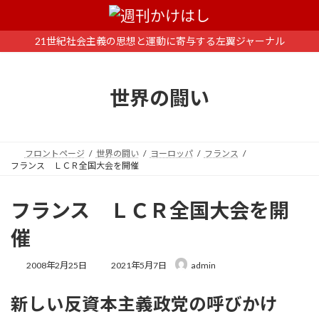
コ
ナ
ン
ビ
テ
ゲ
21世紀社会主義の思想と運動に寄与する左翼ジャーナル
ン
ー
ツ
シ
へ
ョ
世界の闘い
ス
ン
キ
に
ッ
移
プ
動
フロントページ
世界の闘い
ヨーロッパ
フランス
フランス ＬＣＲ全国大会を開催
フランス ＬＣＲ全国大会を開
催
最
2008年2月25日
2021年5月7日
admin
終
更
新しい反資本主義政党の呼びかけ
新
日