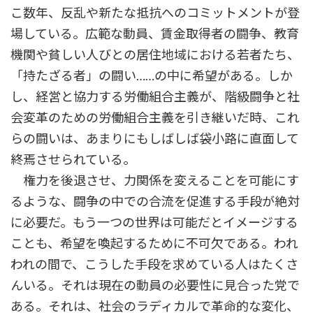
こ数年、反乱や新たな抵抗へのコミットメントが登
場している。広範な動員、賃金取得者の闘争、教育
機関や貧しい人びとの居住地域における若者たち、
「持たざる者」の闘い……の中に希望がある。しか
し、経営と協力する労働組合主義が、階級闘争と社
会変革のための労働組合主義を引き継いだ時、これ
らの闘いは、あまりにもしばしば袋小路に直面して
終焉させられている。
権力を後退させ、力関係を変えることを可能にす
るような、闘争の中での合流を促進する手段が絶対
に必要だ。もう一つの世界は可能だとイメージする
ことも、希望を喚起するために不可欠である。われ
われの間で、こうした手段を求めている人はたくさ
んいる。それは現在の動員の必要性に見合った党で
ある。それは、社会のラディカルで革命的な変化、