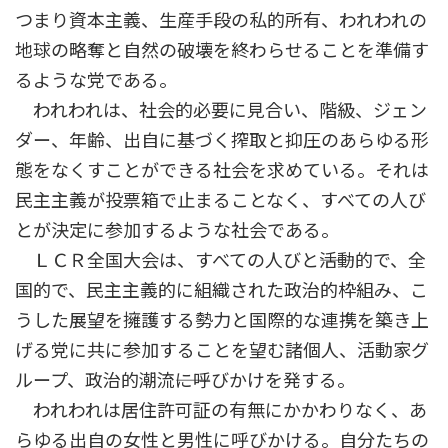
つまり資本主義、生産手段の私的所有、われわれの
地球の略奪と自然の破壊を終わらせることを準備す
るような党である。
われわれは、社会的必要に見合い、階級、ジェン
ダー、年齢、出自に基づく搾取と抑圧のあらゆる形
態をなくすことができる社会を求めている。それは
民主主義が投票箱で止まることなく、すべての人び
とが決定に参加するような社会である。
ＬＣＲ全国大会は、すべての人びと――活動的で、全
国的で、民主主義的に組織された政治的枠組み、こ
うした展望を擁護する勢力と国際的な連携を築き上
げる党に共に参加することを望む諸個人、活動家グ
ループ、政治的潮流――に呼びかけを発する。
われわれは居住許可証の有無にかかわりなく、あ
らゆる出自の女性と男性に呼びかける。自分たちの