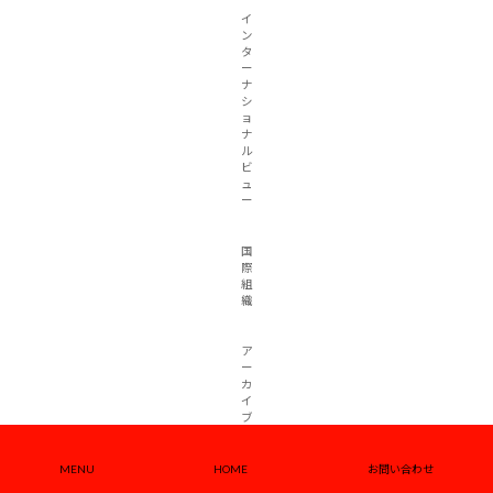
イ
ン
タ
ー
ナ
シ
ョ
ナ
ル
ビ
ュ
ー
国
際
組
織
ア
ー
カ
イ
ブ
ギ
ャ
ラ
MENU
HOME
お問い合わせ
リ