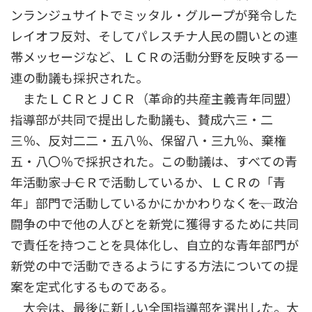
ンランジュサイトでミッタル・グループが発令した
レイオフ反対、そしてパレスチナ人民の闘いとの連
帯メッセージなど、ＬＣＲの活動分野を反映する一
連の動議も採択された。
またＬＣＲとＪＣＲ（革命的共産主義青年同盟）
指導部が共同で提出した動議も、賛成六三・二
三％、反対二二・五八％、保留八・三九％、棄権
五・八〇％で採択された。この動議は、すべての青
年活動家――ＪＣＲで活動しているか、ＬＣＲの「青
年」部門で活動しているかにかかわりなく――を、政治
闘争の中で他の人びとを新党に獲得するために共同
で責任を持つことを具体化し、自立的な青年部門が
新党の中で活動できるようにする方法についての提
案を定式化するものである。
大会は、最後に新しい全国指導部を選出した。大