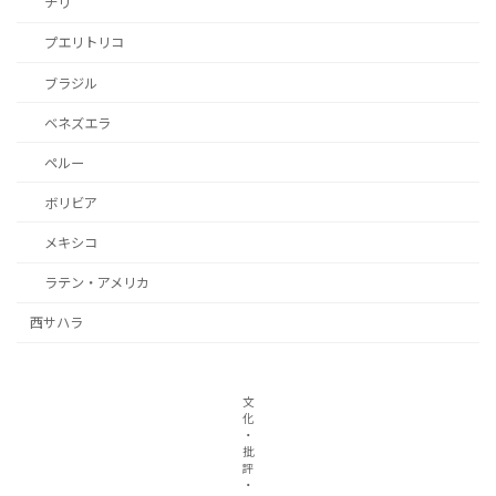
チリ
プエリトリコ
ブラジル
ベネズエラ
ペルー
ボリビア
メキシコ
ラテン・アメリカ
西サハラ
文
化
・
批
評
・