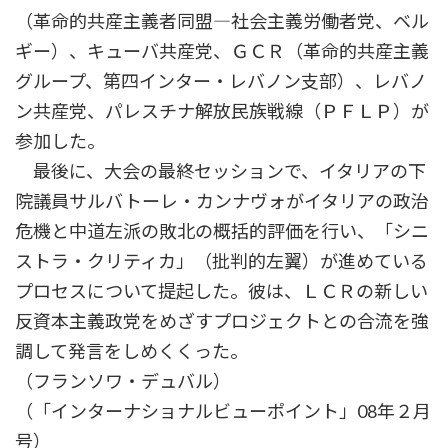
（革命的共産主義者同盟―社会主義労働者党、ベル
ギー）、キューバ共産党、ＧＣＲ（革命的共産主義
グループ、第四インター・レバノン支部）、レバノ
ン共産党、パレスチナ解放民族戦線（ＰＦＬＰ）が
参加した。
最後に、大会の最終セッションで、イタリアの下
院議員サルバトーレ・カンナヴォがイタリアの政治
危機と中道左派の敗北の概括的評価を行い、「シニ
ストラ・クリティカ」（批判的左翼）が進めている
プロセスについて提起した。彼は、ＬＣＲの新しい
反資本主義政党をめざすプロジェクトとの合流を強
調して発言をしめくくった。
（フランソワ・デュバル）
（「インターナショナルビューポイント」08年２月
号）