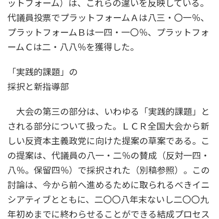
ットフォーム）は、これらの違いを反映している。
代議員投票でプラットフォームＡは八三・〇一％、
プラットフォームＢは一四・一〇％、プラットフォ
ームＣは二・八八％を獲得した。
「実践的課題」の
採択と新指導部
大会の第三の部分は、いわゆる「実践的課題」と
される部分について扱った。ＬＣＲ全国大会から新
しい反資本主義政党に向けた提案の草案である。こ
の提案は、代議員の八一・二％の賛成（反対一四・
八％。保留四％）で採択された（別稿参照）。この
討論は、今から前へ進めるために取られるべきイニ
シアティブとともに、二〇〇八年末ないし二〇〇九
年初めまでに終わらせることができる結成プロセス