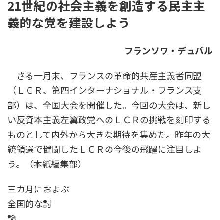
21世紀の社会主義を創造する民主主
時
:
義的な党を建設しよう
フランソワ・デュバル
さる一月末、フランスの革命的共産主義者同盟
（ＬＣＲ、第四インターナショナル・フランス支
部）は、全国大会を開催した。今回の大会は、新し
い反資本主義左翼政党へのＬＣＲの挑戦を刻印する
ものとして内外から大きな期待を集めた。昨年の大
統領選で健闘したＬＣＲの今後の飛躍に注目しよ
う。（本紙編集部）
三カ月におよぶ
全国的な討
論