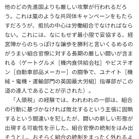
他のどの先進国よりも厳しい攻撃が行われるだろ
う。これは嵐のような共同体キャンペーンをもたら
すだろうが、抵抗の中心は労働組合でなければなら
ない。これには、なにもせず最小限で妥協する、経
営陣からのちっぽけな譲歩を勝利と言いくるめるの
がうまい組合官僚に対する長期の厳しい闘いが含ま
れる（ゲートグルメ［機内食供給会社］やビステオ
ン［自動車部品メーカー］の闘争で、ユナイト［機
械・電機・運輸部門の英国最大労組］指導部がこの
道の達人であることが示された）。
「人頭税」の経験では、われわれの一部は、組合
の行動に基づかなければ敗北するという主張に固執
するという間違いを犯したが、闘いの新しい形態が
出現する可能性を示した。組合官僚の統制をはみ出
そうとし、おそらく組合の統制をまったく外れるよ