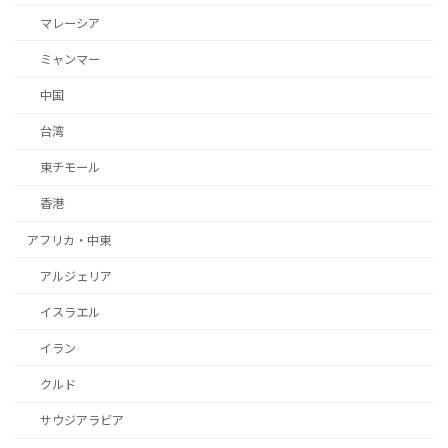
マレーシア
ミャンマー
中国
台湾
東チモール
香港
アフリカ・中東
アルジェリア
イスラエル
イラン
クルド
サウジアラビア