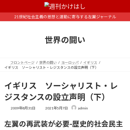
コ
ナ
ン
ビ
テ
ゲ
21世紀社会主義の思想と運動に寄与する左翼ジャーナル
ン
ー
ツ
シ
へ
ョ
世界の闘い
ス
ン
キ
に
ッ
移
プ
動
フロントページ
世界の闘い
ヨーロッパ
イギリス
イギリス ソーシャリスト・レジスタンスの設立声明（下）
イギリス ソーシャリスト・レ
ジスタンスの設立声明（下）
最
2009年8月31日
2021年5月7日
admin
終
更
左翼の再武装が必要-歴史的社会民主
新
日