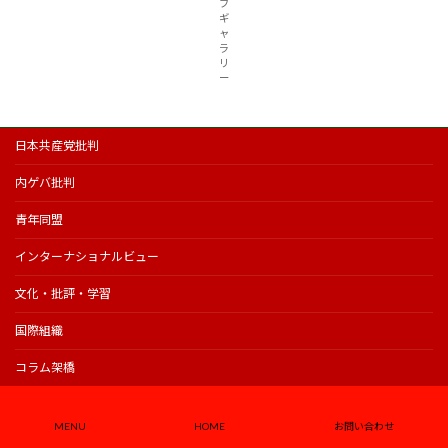
ブ
ギ
ャ
ラ
リ
ー
日本共産党批判
内ゲバ批判
青年同盟
インターナショナルビュー
文化・批評・学習
国際組織
コラム架橋
資料
MENU
HOME
お問い合わせ