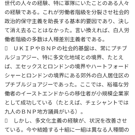
世代の人々の経験、特に軍隊にいたことのある人々
の経験である。これが労働者階級を分裂させ社会的
政治的保守主義を助長する基本的要因であり、決し
て消え去ることはなかった。言い換えれば、白人労
働者階級の多数は人種差別主義者である。
 ＵＫＩＰやＢＮＰの社会的基盤は、常にプチブ
ルジョアジー、特に多文化地域との境界、たとえ
ば、エセックスとロンドンの境界やハートフォード
シャーとロンドンの境界にある郊外の白人居住区の
プチブルジョアジーであった。ここでは、裕福な労
働者のイーストエンドからの移住者が小規模企業家
として成功している（たとえば、チェシャントでは
九人のＢＮＰ地方議員がいる）。
 しかし、多文化主義の経験が、状況を改善させ
ている。今や結婚する十組に一組は異なる人種間の