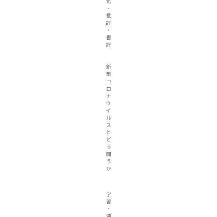
化
・
批
評
・
書
評
新
型
コ
ロ
ナ
ウ
イ
ル
ス
と
ど
う
闘
う
か
学
習
・
連