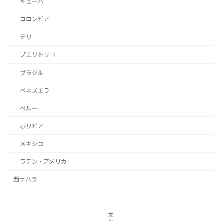
キューバ
コロンビア
チリ
プエリトリコ
ブラジル
ベネズエラ
ペルー
ボリビア
メキシコ
ラテン・アメリカ
西サハラ
文