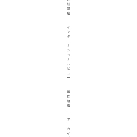
続
講
座
イ
ン
タ
ー
ナ
シ
ョ
ナ
ル
ビ
ュ
ー
国
際
組
織
ア
ー
カ
イ