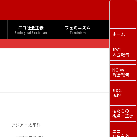
エコ社会主義
フェミニズム
Ecological Socialism
Feminism
ホーム
JRCL
大会報告
NCIW
総会報告
JRCL
規約
私たちの
視点・主張
アジア・太平洋
エコ
社会主義