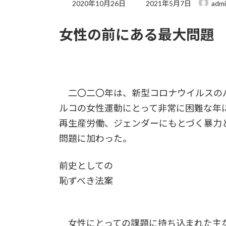
最
2020年10月26日
2021年5月7日
adm
終
更
女性の前にある最大問題
新
日
時
:
二〇二〇年は、新型コロナウイルスのパ
ルコの女性運動にとって非常に困難な年
再生産労働、ジェンダーにもとづく暴力
問題に加わった。
前史としての
恥ずべき法案
女性にとっての課題に持ち込まれた主