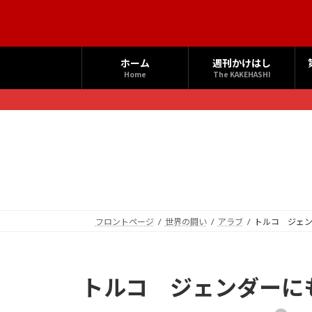
コ
ナ
ン
ビ
テ
ゲ
ン
ー
ホーム
週刊かけはし
ツ
シ
Home
The KAKEHASHI
へ
ョ
ス
ン
キ
に
ッ
移
プ
動
フロントページ
世界の闘い
アラブ
トルコ ジェ
トルコ ジェンダーに