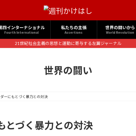
第四インターナショナル
私たちの主張
世界の闘いから
Fourth International
Assertions
World Revolution
21世紀社会主義の思想と運動に寄与する左翼ジャーナル
世界の闘い
ンダーにもとづく暴力との対決
もとづく暴力との対決