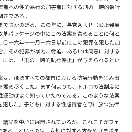
年者への性的暴行の加害者に対する刑の一時的執行
問題である。
までさかのぼる。この年に、与党ＡＫＰ（公正発展
改革パッケージの中にこの法案を含めることに何と
二〇一六年一一月一六日以前にこの犯罪を犯した加
合、その犯罪が暴力、脅迫、あるいは同意に対する
」には、「刑の一時的執行停止」が与えられるとい
案は、ほぼすべての都市における抗議行動を生み出
を埋め尽くした。まず何よりも、トルコの法制度に
性運動はよく知っていたのである。このような法案
を犯した」子どもに対する性虐待者を野に放つ法律
」議論を中心に展開されているが、これこそがフェ
である。というのは、女性に対する支配やさまざま