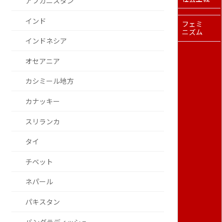
アフガニスタン
インド
フェミ
ニズム
インドネシア
オセアニア
カシミール地方
カナッキー
スリランカ
タイ
チベット
ネパール
パキスタン