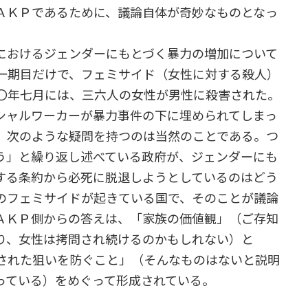
ＡＫＰであるために、議論自体が奇妙なものとなっ
おけるジェンダーにもとづく暴力の増加について
一期目だけで、フェミサイド（女性に対する殺人）
〇年七月には、三六人の女性が男性に殺害された。
ャルワーカーが暴力事件の下に埋められてしまっ
、次のような疑問を持つのは当然のことである。つ
う」と繰り返し述べている政府が、ジェンダーにも
する条約から必死に脱退しようとしているのはどう
のフェミサイドが起きている国で、そのことが議論
ＡＫＰ側からの答えは、「家族の価値観」（ご存知
り、女性は拷問され続けるのかもしれない）と
された狙いを防ぐこと」（そんなものはないと説明
っている）をめぐって形成されている。