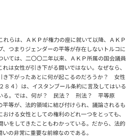
これらは、ＡＫＰが権力の座に就いて以降、ＡＫＰ
プ、つまりジェンダーの平等が存在しないトルコに
ついては、二〇〇二年以来、ＡＫＰ所属の国会議員
これは女性が引き下がる闘いではない。なぜなら、
引き下がったあとに何が起こるのだろうか？ 女性
６２８４）は、イスタンブール条約に言及してはいる
いる。では、何が？ 民法？ 刑法？ 平等原
の平等が、法的領域に結び付けられ、議論されるも
における女性としての権利のどれ一つをとっても、
闘いをしてきたこともわかっている。だから、法的
闘いの非常に重要な前線なのである。