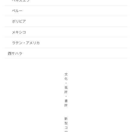
ベネズエラ
ペルー
ボリビア
メキシコ
ラテン・アメリカ
西サハラ
文
化
・
批
評
・
書
評
新
型
コ