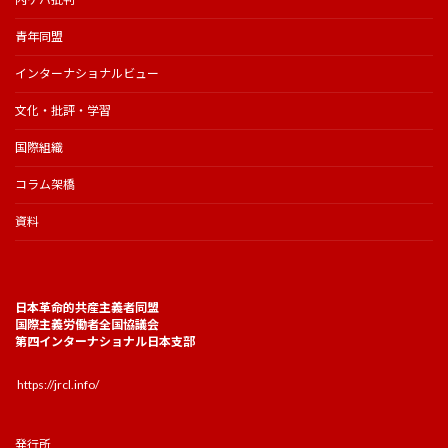
青年同盟
インターナショナルビュー
文化・批評・学習
国際組織
コラム架橋
資料
日本革命的共産主義者同盟
国際主義労働者全国協議会
第四インターナショナル日本支部
https://jrcl.info/
発行所