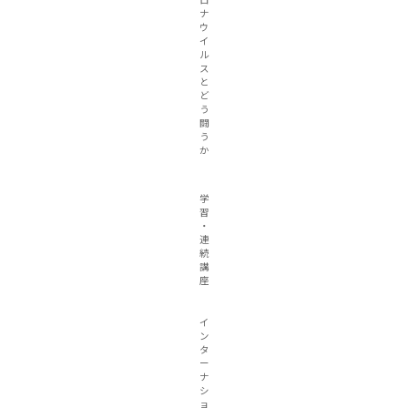
ロ
ナ
ウ
イ
ル
ス
と
ど
う
闘
う
か
学
習
・
連
続
講
座
イ
ン
タ
ー
ナ
シ
ョ