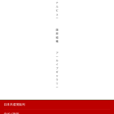
ナ
ル
ビ
ュ
ー
国
際
組
織
ア
ー
カ
イ
ブ
ギ
ャ
ラ
リ
ー
日本共産党批判
内ゲバ批判