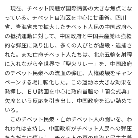
時
現在、チベット問題が国際情勢の大きな焦点にな
:
っている。チベット自治区を中心に甘粛省、四川
省、青海省まで拡大したチベット人民の中国政府へ
の抵抗運動に対して、中国政府と中国共産党は強権
的な弾圧に乗り出し、多くの人びとが虐殺・逮捕さ
れた。また亡命チベット人たちは、北京五輪を射程
に入れながら全世界で「聖火リレー」を、中国政府
のチベット民衆への流血の弾圧、人権破壊をキャン
ペーンする場に転化した。この運動は大きな効果を
発揮し、ＥＵ諸国を中心に政府首脳の「開会式典」
欠席という反応を引き出し、中国政府を追い詰めて
いる。
このチベット民衆・亡命チベット人の闘いを、わ
れわれは支持し、中国政府がチベット人民への弾圧
をただちに停止し、チベットの真の自治と民主主義