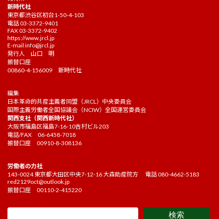
新時代社
東京都渋谷区初台1-50-4-103
電話 03-3372-9401
FAX 03-3372-9402
https://www.jrcl.jp
E-mail
info@jrcl.jp
発行人 山口 明
振替口座
00860-4-156009 新時代社
編集
日本革命的共産主義者同盟（JRCL）中央委員会
国際主義労働者全国協議会（NCIW）全国運営委員会
関西支社（関西新時代社）
大阪市福島区福島7-16-10吉村ビル203
電話/FAX 06-6458-7018
振替口座 00910-8-308136
労働者の力社
143-0024 東京都大田区中央7-12-16 大森助産院方 電話 080-4662-5183
red2129oct@outlook.jp
振替口座 00110-2-415220
検索