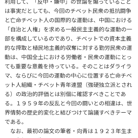
利用して、「反中・嫌中」の世論を煽っていること
は事実だとしても、今回のチベット民衆の抵抗闘争
と亡命チベット人の国際的な運動は、中国における
「自治と人権」を求める一般民主主義的な運動の一
部を構成しているのであり、チベットでの資本主義
的な搾取と植民地主義的収奪に対する勤労民衆の運
動は、中国全土における労働者・民衆の運動にとっ
ても重要な意義を持っている。そのことはダライラ
マ、ならびに今回の運動の中心に位置する亡命チベ
ット人組織・チベット青年連盟（強硬独立派とされ
る）の政治的評価とは別個に確認すべきことであ
る。１９５９年の反乱と今回の闘いとの相違は、世
界情勢の歴史的変化と結びつけて論議すべきテーマ
である。
なお、最初の論文の筆者・向青は１９２３年生ま