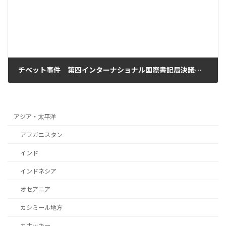
チベット事件 第四インターナショナル国際書記局決議 1959年7月
2008年4月14日
アジア・太平洋
アフガニスタン
インド
インドネシア
オセアニア
カシミール地方
カナッキー