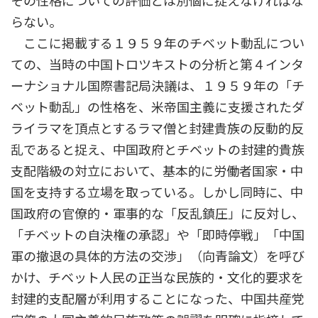
その性格についての評価とは別個に捉えなければな
らない。
ここに掲載する１９５９年のチベット動乱につい
ての、当時の中国トロツキストの分析と第４インタ
ーナショナル国際書記局決議は、１９５９年の「チ
ベット動乱」の性格を、米帝国主義に支援されたダ
ライラマを頂点とするラマ僧と封建貴族の反動的反
乱であると捉え、中国政府とチベットの封建的貴族
支配階級の対立において、基本的に労働者国家・中
国を支持する立場を取っている。しかし同時に、中
国政府の官僚的・軍事的な「反乱鎮圧」に反対し、
「チベットの自決権の承認」や「即時停戦」「中国
軍の撤退の具体的方法の交渉」（向青論文）を呼び
かけ、チベット人民の正当な民族的・文化的要求を
封建的支配層が利用することになった、中国共産党