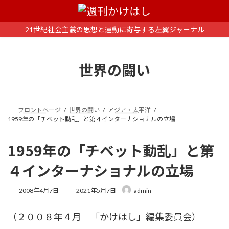
コ
ナ
ン
ビ
テ
ゲ
21世紀社会主義の思想と運動に寄与する左翼ジャーナル
ン
ー
ツ
シ
へ
ョ
世界の闘い
ス
ン
キ
に
ッ
移
プ
動
フロントページ
世界の闘い
アジア・太平洋
1959年の「チベット動乱」と第４インターナショナルの立場
1959年の「チベット動乱」と第
４インターナショナルの立場
最
2008年4月7日
2021年5月7日
admin
終
更
（２００８年４月 「かけはし」編集委員会）
新
日