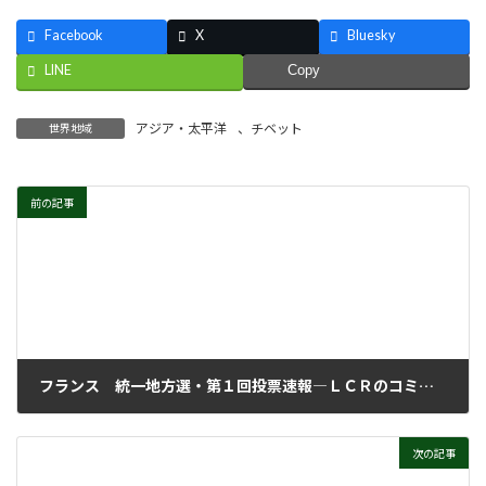
Facebook
X
Bluesky
LINE
Copy
アジア・太平洋
、
チベット
世界地域
前の記事
フランス 統一地方選・第１回投票速報―ＬＣＲのコミュニケ
2008年3月24日
次の記事