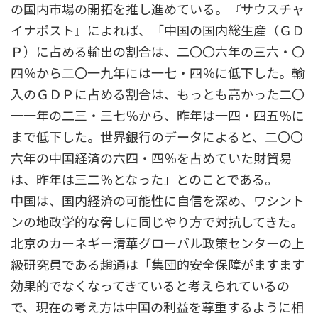
の国内市場の開拓を推し進めている。『サウスチャ
イナポスト』によれば、「中国の国内総生産（ＧＤ
Ｐ）に占める輸出の割合は、二〇〇六年の三六・〇
四％から二〇一九年には一七・四％に低下した。輸
入のＧＤＰに占める割合は、もっとも高かった二〇
一一年の二三・三七％から、昨年は一四・四五％に
まで低下した。世界銀行のデータによると、二〇〇
六年の中国経済の六四・四％を占めていた財貿易
は、昨年は三二％となった」とのことである。
中国は、国内経済の可能性に自信を深め、ワシント
ンの地政学的な脅しに同じやり方で対抗してきた。
北京のカーネギー清華グローバル政策センターの上
級研究員である趙通は「集団的安全保障がますます
効果的でなくなってきていると考えられているの
で、現在の考え方は中国の利益を尊重するように相