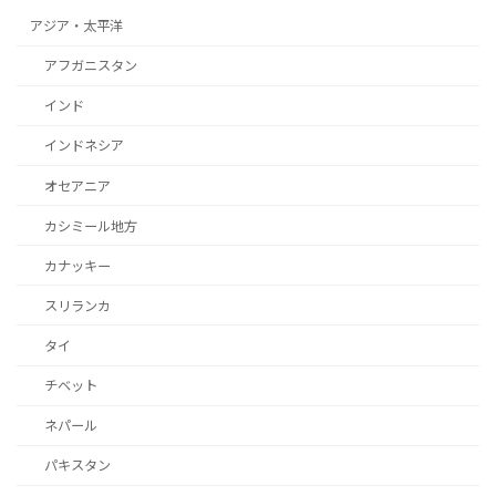
アジア・太平洋
アフガニスタン
インド
インドネシア
オセアニア
カシミール地方
カナッキー
スリランカ
タイ
チベット
ネパール
パキスタン