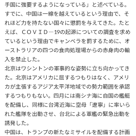
手国に強要するようになっている」と述べている。
すでに、中国は一線を越えているという理由で、そ
れほど力を持たない国々に懲罰を与えてきた。たと
えば、ＣＯＶＩＤ―19の起源についての調査を求め
ているという理由でキャンベラを罰するために、オ
ーストラリアの四つの食肉処理場からの赤身肉の輸
入を禁止した。
北京はワシントンの軍事的な姿勢に立ち向かってき
た。北京はアメリカに屈するつもりはなく、アメリ
カが主張するアジア太平洋地域での勢力範囲を承認
するつもりもない。四月には南シナ海に自国の艦艇
を配備し、同様に台湾近海に空母「遼寧」に率いら
れた艦隊を出動させ、台北による軍艦の緊急出動を
誘発した。
中国は、トランプの新たなミサイルを配備する計画