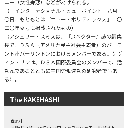
ニー（女性嫌悪）などがあげられる。
（『インターナショナル・ビューポイント』八月一
〇日、もともとは『ニュー・ポリティックス』二〇
二〇年夏号に掲載されたもの）
（アシュリー・スミスは、『スペクター』誌の編集
長で、ＤＳＡ（アメリカ民主社会主義者）のバーモ
ント州バーリントンにおけるメンバーである。ケヴ
ィン・リンは、ＤＳＡ国際委員会のメンバーで、活
動家であるとともに中国労働運動の研究者でもあ
る）。
The KAKEHASHI
購読料
《開封》1部：3ヶ月5,064円、6ヶ月 10,128円 ※3部以上