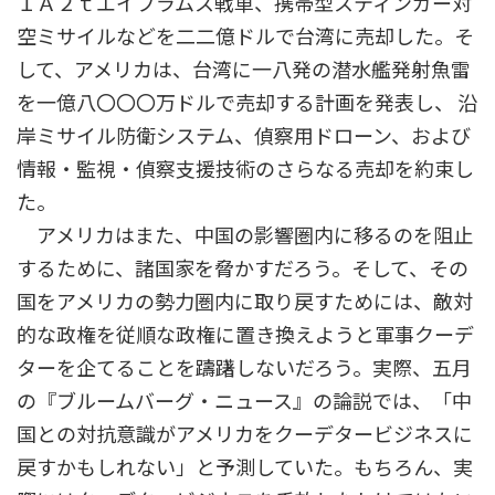
１Ａ２ｔエイブラムス戦車、携帯型スティンガー対
空ミサイルなどを二二億ドルで台湾に売却した。そ
して、アメリカは、台湾に一八発の潜水艦発射魚雷
を一億八〇〇〇万ドルで売却する計画を発表し、 沿
岸ミサイル防衛システム、偵察用ドローン、および
情報・監視・偵察支援技術のさらなる売却を約束し
た。
アメリカはまた、中国の影響圏内に移るのを阻止
するために、諸国家を脅かすだろう。そして、その
国をアメリカの勢力圏内に取り戻すためには、敵対
的な政権を従順な政権に置き換えようと軍事クーデ
ターを企てることを躊躇しないだろう。実際、五月
の『ブルームバーグ・ニュース』の論説では、「中
国との対抗意識がアメリカをクーデタービジネスに
戻すかもしれない」と予測していた。もちろん、実