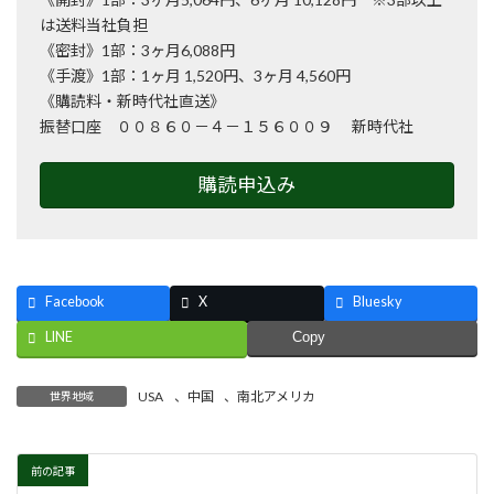
は送料当社負担
《密封》1部：3ヶ月6,088円
《手渡》1部：1ヶ月 1,520円、3ヶ月 4,560円
《購読料・新時代社直送》
振替口座 ００８６０－４－１５６００９ 新時代社
購読申込み
Facebook
X
Bluesky
LINE
Copy
USA
、
中国
、
南北アメリカ
世界地域
前の記事