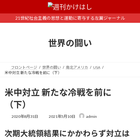
コ
ナ
ン
ビ
テ
ゲ
21世紀社会主義の思想と運動に寄与する左翼ジャーナル
ン
ー
ツ
シ
へ
ョ
世界の闘い
ス
ン
キ
に
ッ
移
プ
動
フロントページ
世界の闘い
南北アメリカ
USA
米中対立 新たな冷戦を前に（下）
米中対立 新たな冷戦を前に
（下）
最
2020年8月31日
2021年5月10日
admin
終
更
次期大統領結果にかかわらず対立は
新
日