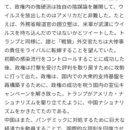
て、政権内の強硬派は独自の陰謀論を展開して、ウ
イルスを放出したのはアメリカだと非難した。たと
えば、外務省報道官の趙立堅は、米軍が武漢にウイ
ルスを持ち込んだのではないかとツイートした。ト
ランプと同様に、趙と「戦狼」外交官たちは大惨事
の責任をライバルに転嫁することを望んでいた。
初期の感染流行をコントロールすることに成功した
後、政権は打撃を受けた評判を取り戻すために攻勢
に打って出た。政権は、国内での大衆的支持基盤を
再構築するために、政権の成功を祝う国内の宣伝キ
ャンペーンを解き放った。トランプがアメリカ・ナ
ショナリズムを駆り立てたように、中国ナショナリ
ズムをかきたてたのである。
中国はまた、パンデミックに対処するために巨大な
経済力を動員することで、国際的な評判を回復させ