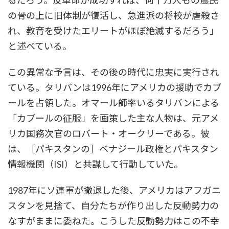
るだろう。反革命が成功すれば、何十万人もの農民
の骨の上に旧体制が復活し、急進派の将校が虐殺さ
れ、教育を受けたエリートがほぼ絶滅するだろう」
と述べている。
この異常な予言は、その後の時代に忠実に実行され
ている。タリバンは1996年にアメリカの援助でカブ
ールを占領した。オマール師率いるタリバンによる
「カブールの征服」を画策した主な人物は、元アメ
リカ国務次官のロバート・オークリーである。彼
は、［パキスタンの］ベナジール政権とパキスタン
情報機関（ISI）と共謀して行動していた。
1987年にソ連軍が撤退した後、アメリカはアフガニ
スタンを見捨て、自分たちが作り出した反動勢力の
なすがままに委ねた。こうした反動勢力はこの不幸