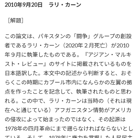
2010年9月20日 ラリ・カーン
新
日
時
［解題］
:
この論文は、パキスタンの「闘争」グループの創設
者であるラリ・カーン（2020年２月死亡）が2010
年９月に執筆したものである。『アジアン・マルキ
スト・レビュー』のサイトに掲載されているものを
日本語訳した。本文中の記述から判断すると、おそ
らくこの時期にカブール市内になんらかの左翼の拠
点を作ったことを記念して、執筆されたものと思わ
れる。この中で、ラリ・カーンは当時の（それは現
在へと通じている）アフガニスタン情勢がアメリカ
の侵攻によって始まったのではなく、その起源は
1978年の四月革命にまで遡らなければならないとし
ている。そして、1978年に権力を掌握した人民民主