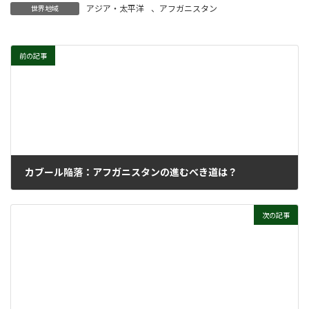
アジア・太平洋
、
アフガニスタン
世界地域
前の記事
カブール陥落：アフガニスタンの進むべき道は？
2021年9月1日
次の記事