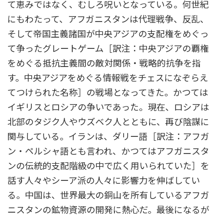
て恵みではなく、むしろ呪いとなっている。何世紀
にもわたって、アフガニスタンは代理戦争、反乱、
そして帝国主義諸国が中央アジアの支配権をめぐっ
て争ったグレートゲーム［訳注：中央アジアの覇権
をめぐる抵抗主義間の敵対関係・戦略的抗争を指
す。中央アジアをめぐる情報戦をチェスになぞらえ
てつけられた名称］の戦場となってきた。かつては
イギリスとロシアの争いであった。現在、ロシアは
北部のタジク人やウズベク人とともに、再び陰謀に
関与している。イランは、ダリー語［訳注：アフガ
ン・ペルシャ語とも言われ、かつてはアフガニスタ
ンの伝統的支配階級の中で広く用いられていた］を
話す人々やシーア派の人々に影響力を伸ばしてい
る。中国は、世界最大の銅山を所有しているアフガ
ニスタンの鉱物資源の開発に熱心だ。最後になるが