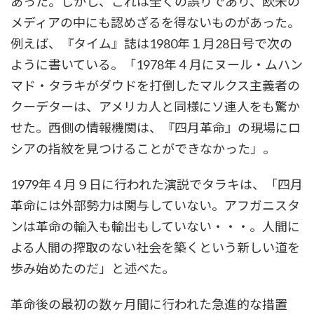
あった。しかし、これは全くの誤りであり、欧米の
メディアの中にも認めざるを得ないものがあった。
例えば、『タイム』誌は1980年１月28日号で次の
ように書いている。「1978年４月にヌール・ムハン
マド・タラキがダウドを打倒したマルクス主義者の
クーデターは、アメリカ人と同様にソ連人をも驚か
せた。西側の情報機関は、『四月革命』の現場にロ
シアの指紋を見つけることができなかった」。
1979年４月９日に行われた演説でタラキは、「四月
革命には外部勢力は関与していない。アフガニスタ
ンは革命の輸入も輸出もしていない・・・。人間に
よる人間の搾取のない社会を築くという新しい道を
歩み始めたのだ」と述べた。
革命後の最初の数ヶ月間に行われた急進的な措置