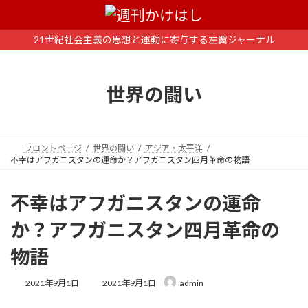
コ
ナ
ン
ビ
テ
ゲ
21世紀社会主義の思想と運動に寄与する左翼ジャーナル
ン
ー
ツ
シ
へ
ョ
世界の闘い
ス
ン
キ
に
ッ
移
プ
動
フロントページ
世界の闘い
アジア・太平洋
不幸はアフガニスタンの運命か？アフガニスタン四月革命の物語
不幸はアフガニスタンの運命
か？アフガニスタン四月革命の
物語
最
2021年9月1日
2021年9月1日
admin
終
更