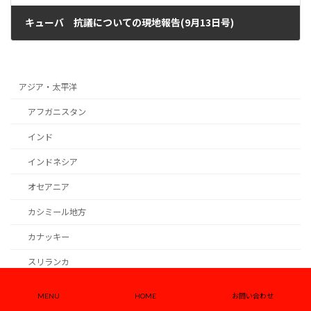
キューバ 抗議についての現地報告(9月13日号)
2021年9月8日
アジア・太平洋
アフガニスタン
インド
インドネシア
オセアニア
カシミール地方
カナッキー
スリランカ
タイ
MENU
HOME
お問い合わせ