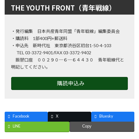
THE YOUTH FRONT（青年戦線）
・発行編集 日本共産青年同盟「青年戦線」編集委員会
・購読料 1部400円+郵送料
・申込先 新時代社 東京都渋谷区初台1-50-4-103
TEL 03-3372-9401/FAX 03-3372-9402
振替口座 ００２９０─６─６４４３０ 青年戦線代と
明記してください。
購読申込み
Facebook
X
Bluesky
LINE
Copy