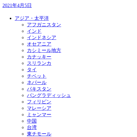
2021年4月5日
アジア・太平洋
アフガニスタン
インド
インドネシア
オセアニア
カシミール地方
カナッキー
スリランカ
タイ
チベット
ネパール
パキスタン
バングラディッシュ
フィリピン
マレーシア
ミャンマー
中国
台湾
東チモール