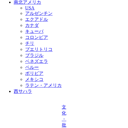
南北アメリカ
USA
アルゼンチン
エクアドル
カナダ
キューバ
コロンビア
チリ
プエリトリコ
ブラジル
ベネズエラ
ペルー
ボリビア
メキシコ
ラテン・アメリカ
西サハラ
文
化
・
批