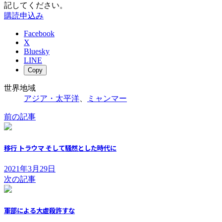
記してください。
購読申込み
Facebook
X
Bluesky
LINE
Copy
世界地域
アジア・太平洋
、
ミャンマー
前の記事
移行 トラウマ そして騒然とした時代に
2021年3月29日
次の記事
軍部による大虐殺許すな