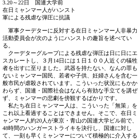
3.20～22日 国連大学前
時
在日ミャンマー人がハンスト
:
軍による残虐な弾圧に抗議
軍事クーデターに反対する在日ミャンマー人非暴力
活動委員会が次のようにハンストの趣旨を述べてい
る。
クーデターグループによる残虐な弾圧は日に日にエ
スカレートし、３月14日には１日１００人近くの犠牲
者を出すに至りました。武器を持たない、なんの罪も
ないミャンマー国民、若者や子供、妊婦さんを含む一
般市民が虐殺されています。こういった状況にもかか
わらず、国連・国際社会はなんら有効な手立てを講ぜ
ず、ミャンマーの悲劇を傍観するばかりです。
私たち在日ミャンマー人は、こういった「無策」を
これ以上看過することはできません。そこで、在日ミ
ャンマー人約20人が東京・青山の国連大学ビル前で、
48時間のハンガーストライキを決行し、国連に対し
て、一刻も早くミャンマーについて積極的に介入する