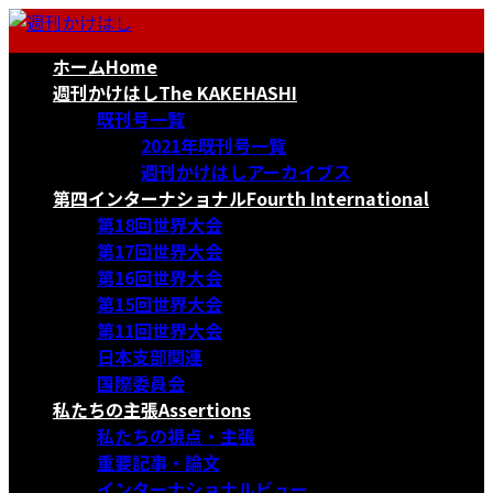
コ
ナ
ン
ビ
ホーム
Home
テ
ゲ
ン
ー
週刊かけはし
The KAKEHASHI
ツ
シ
既刊号一覧
へ
ョ
2021年既刊号一覧
ス
ン
週刊かけはしアーカイブス
キ
に
第四インターナショナル
Fourth International
ッ
移
第18回世界大会
プ
動
第17回世界大会
第16回世界大会
第15回世界大会
第11回世界大会
日本支部関連
国際委員会
私たちの主張
Assertions
私たちの視点・主張
重要記事・論文
インターナショナルビュー