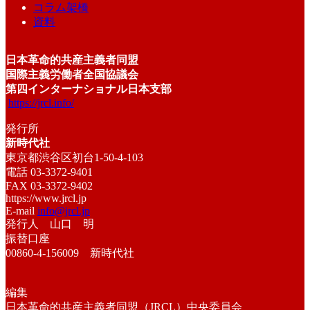
コラム架橋
資料
日本革命的共産主義者同盟
国際主義労働者全国協議会
第四インターナショナル日本支部
https://jrcl.info/
発行所
新時代社
東京都渋谷区初台1-50-4-103
電話 03-3372-9401
FAX 03-3372-9402
https://www.jrcl.jp
E-mail
info@jrcl.jp
発行人 山口 明
振替口座
00860-4-156009 新時代社
編集
日本革命的共産主義者同盟（JRCL）中央委員会