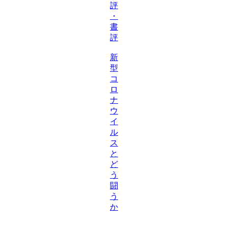
評
・
書
評
新
型
コ
ロ
ナ
ウ
イ
ル
ス
と
ど
う
闘
う
か