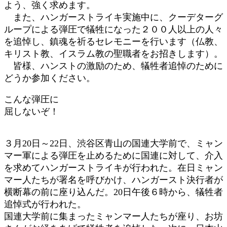
よう、強く求めます。
また、ハンガーストライキ実施中に、クーデターグ
ループによる弾圧で犠牲になった２００人以上の人々
を追悼し、鎮魂を祈るセレモニーを行います（仏教、
キリスト教、イスラム教の聖職者をお招きします）。
皆様、ハンストの激励のため、犠牲者追悼のために
どうか参加ください。
こんな弾圧に
屈しないぞ！
３月20日～22日、渋谷区青山の国連大学前で、ミャン
マー軍による弾圧を止めるために国連に対して、介入
を求めてハンガーストライキが行われた。在日ミャン
マー人たちが署名を呼びかけ、ハンガースト決行者が
横断幕の前に座り込んだ。20日午後６時から、犠牲者
追悼式が行われた。
国連大学前に集まったミャンマー人たちが座り、お坊