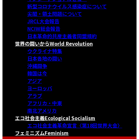
新型コロナウイルス感染症について
尖閣・領土問題について
JRCL大会報告
NCIW総会報告
日本革命的共産主義者同盟規約
世界の闘いから
World Revolution
ウクライナ特集
日本各地の闘い
沖縄闘争
韓国は今
アジア
ヨーロッパ
アラブ
アフリカ・中東
南北アメリカ
エコ社会主義
Ecological Socialism
エコ社会主義革命宣言〈第18回世界大会〉
フェミニズム
Feminism