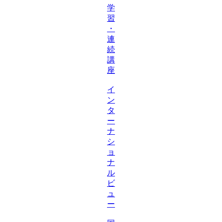
学
習
・
連
続
講
座
イ
ン
タ
ー
ナ
シ
ョ
ナ
ル
ビ
ュ
ー