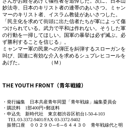
さんがお経をあげて犠牲者を追悼した。次に、日本山
妙法寺、日本のキリスト者の連帯のあいさつ。ミャン
マーのキリスト者、イスラム教徒があいさつした。
「民主化を求めて街頭に出た信者たちが軍によって傷
つけられている。武力で平和は作れない。そうした軍
の行動を一掃してほしい。国軍の暴挙は必ず滅ぶ。必
ず勝利することを信じる」。
ミャンマー軍の民衆への弾圧を糾弾するスローガンを
叫び、国連に有効な介入を求めるシュプレヒコールを
あげた。 （Ｍ）
THE YOUTH FRONT（青年戦線）
・発行編集 日本共産青年同盟「青年戦線」編集委員会
・購読料 1部400円+郵送料
・申込先 新時代社 東京都渋谷区初台1-50-4-103
TEL 03-3372-9401/FAX 03-3372-9402
振替口座 ００２９０─６─６４４３０ 青年戦線代と明