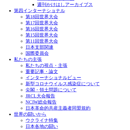
週刊かけはしアーカイブス
第四インターナショナル
第18回世界大会
第17回世界大会
第16回世界大会
第15回世界大会
第11回世界大会
日本支部関連
国際委員会
私たちの主張
私たちの視点・主張
重要記事・論文
インターナショナルビュー
新型コロナウイルス感染症について
尖閣・領土問題について
JRCL大会報告
NCIW総会報告
日本革命的共産主義者同盟規約
世界の闘いから
ウクライナ特集
日本各地の闘い