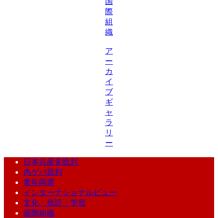
国
際
組
織
ア
ー
カ
イ
ブ
ギ
ャ
ラ
リ
ー
日本共産党批判
内ゲバ批判
青年同盟
インターナショナルビュー
文化・批評・学習
国際組織