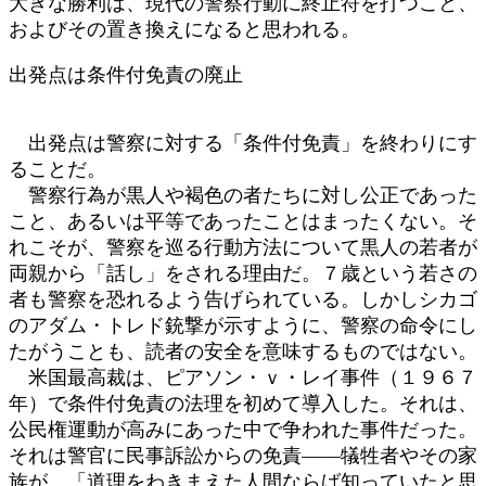
大きな勝利は、現代の警察行動に終止符を打つこと、
およびその置き換えになると思われる。
出発点は条件付免責の廃止
出発点は警察に対する「条件付免責」を終わりにす
ることだ。
警察行為が黒人や褐色の者たちに対し公正であった
こと、あるいは平等であったことはまったくない。そ
れこそが、警察を巡る行動方法について黒人の若者が
両親から「話し」をされる理由だ。７歳という若さの
者も警察を恐れるよう告げられている。しかしシカゴ
のアダム・トレド銃撃が示すように、警察の命令にし
たがうことも、読者の安全を意味するものではない。
米国最高裁は、ピアソン・ｖ・レイ事件（１９６７
年）で条件付免責の法理を初めて導入した。それは、
公民権運動が高みにあった中で争われた事件だった。
それは警官に民事訴訟からの免責――犠牲者やその家
族が、「道理をわきまえた人間ならば知っていたと思