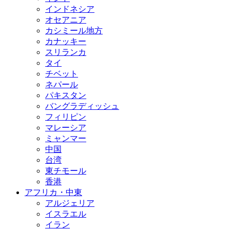
インドネシア
オセアニア
カシミール地方
カナッキー
スリランカ
タイ
チベット
ネパール
パキスタン
バングラディッシュ
フィリピン
マレーシア
ミャンマー
中国
台湾
東チモール
香港
アフリカ・中東
アルジェリア
イスラエル
イラン