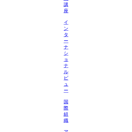
講
座
イ
ン
タ
ー
ナ
シ
ョ
ナ
ル
ビ
ュ
ー
国
際
組
織
ア