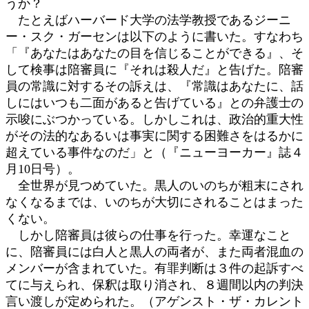
うか？
たとえばハーバード大学の法学教授であるジーニ
ー・スク・ガーセンは以下のように書いた。すなわち
「『あなたはあなたの目を信じることができる』、そ
して検事は陪審員に『それは殺人だ』と告げた。陪審
員の常識に対するその訴えは、『常識はあなたに、話
しにはいつも二面があると告げている』との弁護士の
示唆にぶつかっている。しかしこれは、政治的重大性
がその法的なあるいは事実に関する困難さをはるかに
超えている事件なのだ」と（『ニューヨーカー』誌４
月10日号）。
全世界が見つめていた。黒人のいのちが粗末にされ
なくなるまでは、いのちが大切にされることはまった
くない。
しかし陪審員は彼らの仕事を行った。幸運なこと
に、陪審員には白人と黒人の両者が、また両者混血の
メンバーが含まれていた。有罪判断は３件の起訴すべ
てに与えられ、保釈は取り消され、８週間以内の判決
言い渡しが定められた。（アゲンスト・ザ・カレント