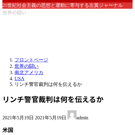
21世紀社会主義の思想と運動に寄与する左翼ジャーナル
世界の闘い
フロントページ
世界の闘い
南北アメリカ
USA
リンチ警官裁判は何を伝えるか
リンチ警官裁判は何を伝えるか
最
2021年5月19日
2021年5月19日
admin
終
更
米国
新