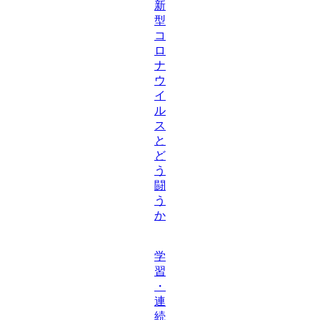
新
型
コ
ロ
ナ
ウ
イ
ル
ス
と
ど
う
闘
う
か
学
習
・
連
続