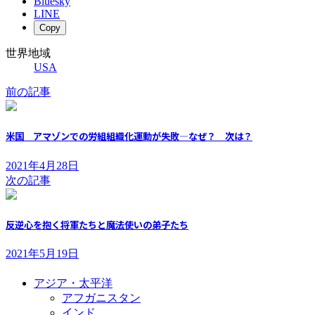
Bluesky
LINE
Copy
世界地域
USA
前の記事
米国 アマゾンでの労組組織化運動が失敗―なぜ？ 次は？
2021年4月28日
次の記事
反逆心を抱く将軍たちと魔法使いの弟子たち
2021年5月19日
アジア・太平洋
アフガニスタン
インド