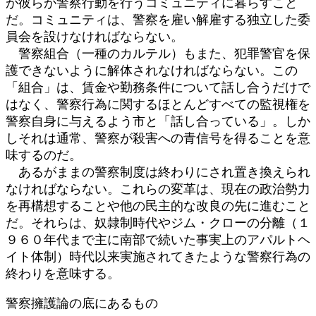
が彼らが警察行動を行うコミュニティに暮らすこと
だ。コミュニティは、警察を雇い解雇する独立した委
員会を設けなければならない。
警察組合（一種のカルテル）もまた、犯罪警官を保
護できないように解体されなければならない。この
「組合」は、賃金や勤務条件について話し合うだけで
はなく、警察行為に関するほとんどすべての監視権を
警察自身に与えるよう市と「話し合っている」。しか
しそれは通常、警察が殺害への青信号を得ることを意
味するのだ。
あるがままの警察制度は終わりにされ置き換えられ
なければならない。これらの変革は、現在の政治勢力
を再構想することや他の民主的な改良の先に進むこと
だ。それらは、奴隷制時代やジム・クローの分離（１
９６０年代まで主に南部で続いた事実上のアパルトヘ
イト体制）時代以来実施されてきたような警察行為の
終わりを意味する。
警察擁護論の底にあるもの