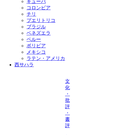
キューバ
コロンビア
チリ
プエリトリコ
ブラジル
ベネズエラ
ペルー
ボリビア
メキシコ
ラテン・アメリカ
西サハラ
文
化
・
批
評
・
書
評