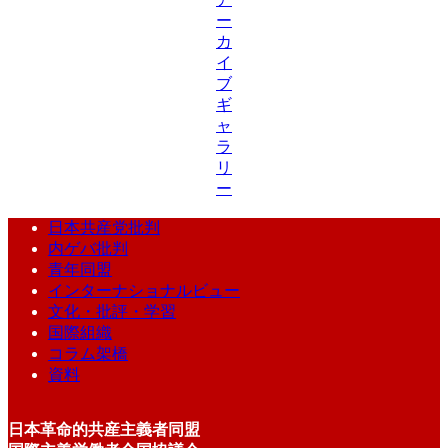
ー
カ
イ
ブ
ギ
ャ
ラ
リ
ー
日本共産党批判
内ゲバ批判
青年同盟
インターナショナルビュー
文化・批評・学習
国際組織
コラム架橋
資料
日本革命的共産主義者同盟