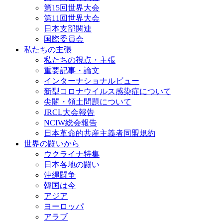
第15回世界大会
第11回世界大会
日本支部関連
国際委員会
私たちの主張
私たちの視点・主張
重要記事・論文
インターナショナルビュー
新型コロナウイルス感染症について
尖閣・領土問題について
JRCL大会報告
NCIW総会報告
日本革命的共産主義者同盟規約
世界の闘いから
ウクライナ特集
日本各地の闘い
沖縄闘争
韓国は今
アジア
ヨーロッパ
アラブ