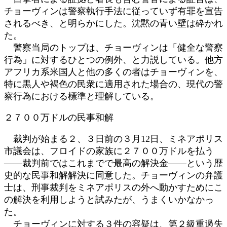
チョーヴィンは警察執行手法に従っていず有罪を宣告
されるべき、と明らかにした。沈黙の青い壁は砕かれ
た。
警察当局のトップは、チョーヴィンは「健全な警察
行為」に対するひとつの例外、と力説している。他方
アフリカ系米国人と他の多くの者はチョーヴィンを、
特に黒人や褐色の民衆に適用された場合の、現代の警
察行為における標準と理解している。
２７００万ドルの民事和解
裁判が始まる２、３日前の３月12日、ミネアポリス
市議会は、フロイドの家族に２７００万ドルを払う
――裁判前ではこれまでで最高の解決金――という歴
史的な民事和解解決に同意した。チョーヴィンの弁護
士は、刑事裁判をミネアポリスの外へ動かすためにこ
の解決を利用しようと試みたが、うまくいかなかっ
た。
チョーヴィンに対する３件の容疑は、第２級重過失