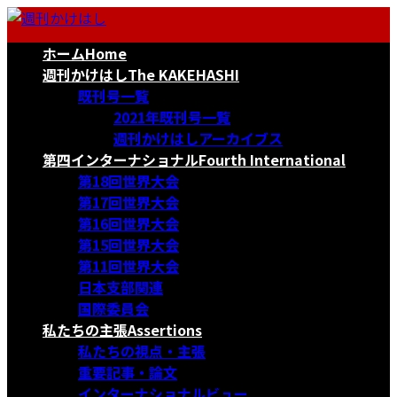
コ
ナ
ン
ビ
ホーム
Home
テ
ゲ
ン
ー
週刊かけはし
The KAKEHASHI
ツ
シ
既刊号一覧
へ
ョ
2021年既刊号一覧
ス
ン
週刊かけはしアーカイブス
キ
に
第四インターナショナル
Fourth International
ッ
移
第18回世界大会
プ
動
第17回世界大会
第16回世界大会
第15回世界大会
第11回世界大会
日本支部関連
国際委員会
私たちの主張
Assertions
私たちの視点・主張
重要記事・論文
インターナショナルビュー