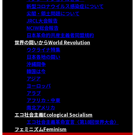
新型コロナウイルス感染症について
尖閣・領土問題について
JRCL大会報告
NCIW総会報告
日本革命的共産主義者同盟規約
世界の闘いから
World Revolution
ウクライナ特集
日本各地の闘い
沖縄闘争
韓国は今
アジア
ヨーロッパ
アラブ
アフリカ・中東
南北アメリカ
エコ社会主義
Ecological Socialism
エコ社会主義革命宣言〈第18回世界大会〉
フェミニズム
Feminism