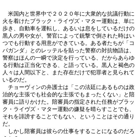
米国内と世界中で２０２０年に大衆的な抗議行動に
火を着けたブラック・ライヴズ・マター運動は、単に
歩き、自動車を運転し、あるいは息をしているだけの
黒人の男や女が、警官によって銃撃で倒された時はい
つでも行動する用意ができている。ある者たちが「コ
パガンダ」とのレッテルを貼った警察の対抗物語は、
警察はほんの一瞬で決定を行っている、だからあらゆ
る行動は正当化できる、と語っている。黒人と褐色の
人々は人間以下と、また存在だけで犯罪者と見られて
いるのだ。
チョーヴィンの弁護士は「この法廷にあるものは政
治的な主張でも社会的な主張でもまったくない」と陪
審員に語りかけた。陪審員の指定された任務がブラッ
ク・ライヴズ・マター運動の嫌疑を晴らすことでも、
それを誹謗することでもない、ということはその通り
だ。
しかし陪審員は彼らの仕事をすることになるのだろ