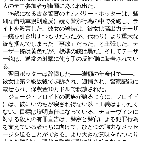
人のデモ参加者が街頭にあふれ出た。
26歳になる古参警官のキムバリー・ポッターは、些
細な自動車規則違反に続く警察行為の中で発砲し、ラ
イトを殺害した。彼女の署長は、彼女は高出力テーザ
ー銃を引き出すつもりだったが、代わりにより重大な
銃を掴んでしまった「事故」だった、と主張した。テ
ーザー銃は黄色だが、標準の銃は黒だ。そしてテーザ
ー銃は、通常の射撃に使う手の反対側に装着されてい
る。
翌日ポッターは辞職した――満額の年金付で――。
彼女は第２級故殺で起訴され、逮捕され、警察記録に
載せられ、保釈金10万ドルで釈放された。
ジョージ・フロイドの家族が語るように、フロイド
には、彼にいのちが戻され得ない以上正義はまったく
ない。目標は説明責任になっている。チョーヴィンに
対する殺人の有罪宣告は、警察と警官による犯罪行為
を支えている者たちに向けて、ひとつの強力なメッセ
ージを送ることができる。より大きな意味をもつより