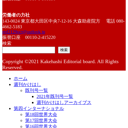
労働者の力社
143-0024 東京都大田区中央7-12-16 大森助産院方 電話 080-
4662-5183
red2129oct@outlook.jp
振替口座 00110-2-415220
検索
検索
Copyright ©2021 Kakehashi Editorial board. All Rights
Reserved.
ホーム
週刊かけはし
既刊号一覧
2021年既刊号一覧
週刊かけはしアーカイブス
第四インターナショナル
第18回世界大会
第17回世界大会
第16回世界大会