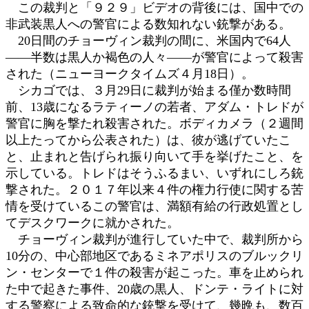
この裁判と「９２９」ビデオの背後には、国中での
非武装黒人への警官による数知れない銃撃がある。
20日間のチョーヴィン裁判の間に、米国内で64人
――半数は黒人か褐色の人々――が警官によって殺害
された（ニューヨークタイムズ４月18日）。
シカゴでは、３月29日に裁判が始まる僅か数時間
前、13歳になるラティーノの若者、アダム・トレドが
警官に胸を撃たれ殺害された。ボディカメラ（２週間
以上たってから公表された）は、彼が逃げていたこ
と、止まれと告げられ振り向いて手を挙げたこと、を
示している。トレドはそうふるまい、いずれにしろ銃
撃された。２０１７年以来４件の権力行使に関する苦
情を受けているこの警官は、満額有給の行政処置とし
てデスクワークに就かされた。
チョーヴィン裁判が進行していた中で、裁判所から
10分の、中心部地区であるミネアポリスのブルックリ
ン・センターで１件の殺害が起こった。車を止められ
た中で起きた事件、20歳の黒人、ドンテ・ライトに対
する警察による致命的な銃撃を受けて、幾晩も、数百