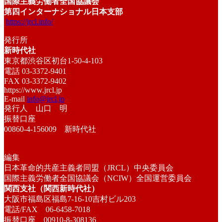
国際主義労働者全国協議会
第四インターナショナル日本支部
https://jrcl.info/
発行所
新時代社
東京都渋谷区初台1-50-4-103
電話 03-3372-9401
FAX 03-3372-9402
https://www.jrcl.jp
E-mail
info@jrcl.jp
発行人 山口 明
振替口座
00860-4-156009 新時代社
編集
日本革命的共産主義者同盟（JRCL）中央委員会
国際主義労働者全国協議会（NCIW）全国運営委員会
関西支社（関西新時代社）
大阪市福島区福島7-16-10吉村ビル203
電話/FAX 06-6458-7018
振替口座 00910-8-308136