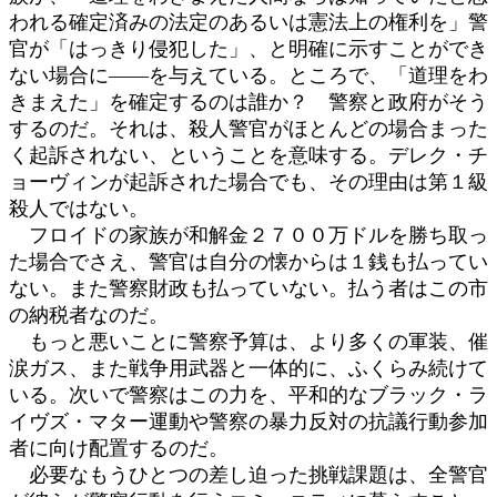
われる確定済みの法定のあるいは憲法上の権利を」警
官が「はっきり侵犯した」、と明確に示すことができ
ない場合に――を与えている。ところで、「道理をわ
きまえた」を確定するのは誰か？ 警察と政府がそう
するのだ。それは、殺人警官がほとんどの場合まった
く起訴されない、ということを意味する。デレク・チ
ョーヴィンが起訴された場合でも、その理由は第１級
殺人ではない。
フロイドの家族が和解金２７００万ドルを勝ち取っ
た場合でさえ、警官は自分の懐からは１銭も払ってい
ない。また警察財政も払っていない。払う者はこの市
の納税者なのだ。
もっと悪いことに警察予算は、より多くの軍装、催
涙ガス、また戦争用武器と一体的に、ふくらみ続けて
いる。次いで警察はこの力を、平和的なブラック・ラ
イヴズ・マター運動や警察の暴力反対の抗議行動参加
者に向け配置するのだ。
必要なもうひとつの差し迫った挑戦課題は、全警官