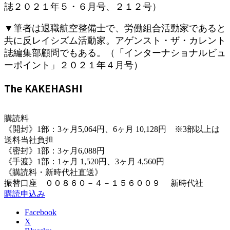
誌２０２１年５・６月号、２１２号）
▼筆者は退職航空整備士で、労働組合活動家であると
共に反レイシズム活動家。アゲンスト・ザ・カレント
誌編集部顧問でもある。（「インターナショナルビュ
ーポイント」２０２１年４月号）
The KAKEHASHI
購読料
《開封》1部：3ヶ月5,064円、6ヶ月 10,128円 ※3部以上は
送料当社負担
《密封》1部：3ヶ月6,088円
《手渡》1部：1ヶ月 1,520円、3ヶ月 4,560円
《購読料・新時代社直送》
振替口座 ００８６０－４－１５６００９ 新時代社
購読申込み
Facebook
X