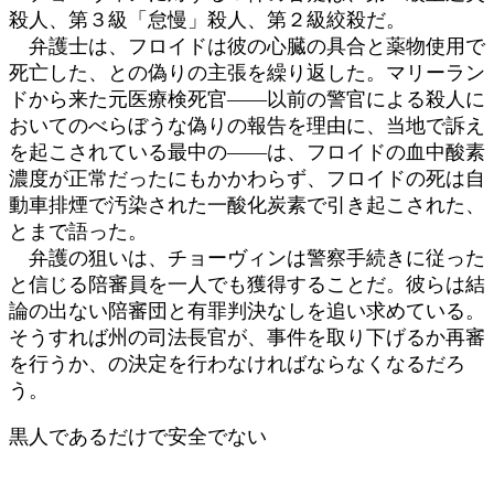
殺人、第３級「怠慢」殺人、第２級絞殺だ。
弁護士は、フロイドは彼の心臓の具合と薬物使用で
死亡した、との偽りの主張を繰り返した。マリーラン
ドから来た元医療検死官――以前の警官による殺人に
おいてのべらぼうな偽りの報告を理由に、当地で訴え
を起こされている最中の――は、フロイドの血中酸素
濃度が正常だったにもかかわらず、フロイドの死は自
動車排煙で汚染された一酸化炭素で引き起こされた、
とまで語った。
弁護の狙いは、チョーヴィンは警察手続きに従った
と信じる陪審員を一人でも獲得することだ。彼らは結
論の出ない陪審団と有罪判決なしを追い求めている。
そうすれば州の司法長官が、事件を取り下げるか再審
を行うか、の決定を行わなければならなくなるだろ
う。
黒人であるだけで安全でない