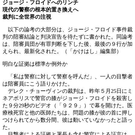
ジョージ・フロイドへのリンチ
日
現代の警察の根本的置き換えへ
時
:
裁判に全世界の注視
以下の論考の大部分は、ジョージ・フロイド事件裁
判の陪審結論と判決宣告を待たずに書かれた。同論考
は、陪審員団が有罪判断を下した後、最後の９行が加
えられ、最新化された。（「かけはし」編集部）
明白な証拠は標準か例外か
「私は警察に対して警察を呼んだ」、一人の目撃者
は陪審員にこう語りかけた。
デレク・チョーヴィンの裁判は、昨年５月25日にミ
ネアポリスで警官の膝がジョージ・フロイドを殺害し
た９分29秒のビデオ（「９２９」）で幕を開けた。医
療検死官と他の医師たちは、問題の膝が彼の首に押し
つけられてから数分間、彼は動いていなかったと語っ
た。
目撃者による証拠と署長も含む警官による証言は、