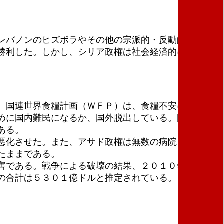
レバノンのヒズボラやその他の宗派的・反動的民兵の
勝利した。しかし、シリア政権は社会経済的に巨大な
、国連世界食糧計画（ＷＦＰ）は、食糧不安に苦しむ
めに国内難民になるか、国外脱出している。国外への
ある。
悪化させた。また、アサド政権は無数の病院を破壊
たままである。
害である。戦争による破壊の結果、２０１０年に６０
の合計は５３０１億ドルと推定されている。