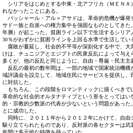
シリアをはじめとする中東・北アフリカ（ＭＥＮＡ）
れなかったことにある。
バッシャール・アル＝アサドは、革命的危機が爆発す
サド一族と自派への権力集中を強固なものとしてきた
年層）が起こった。貧困ライン以下で生活するシリア人
30％がわずかに貧困ラインを上回る水準で生活してい
腐敗が蔓延し、社会的不平等が深刻化する中で、大衆
けは、チュニジアとエジプトの民衆反乱によって与え
多くが、他の反乱と同じように、自由・尊厳・民主主
反乱の最初の数年間は、一部の地域で国家統治機構が
域評議会を設立して、地域住民にサービスを提供し、
に対抗した。
もちろん、この段階をロマンティックに描くべきでは
革命的な社会的オルタナティブという形をとってはい
的・宗教的少数派の代表が少ないという問題があった
とに成功した。
同時に、２０１１年から２０１２年にかけて、自由シ
駆り立てられたものであり、反対派の各セクターは武
年間は多元的な特徴を持っていた。