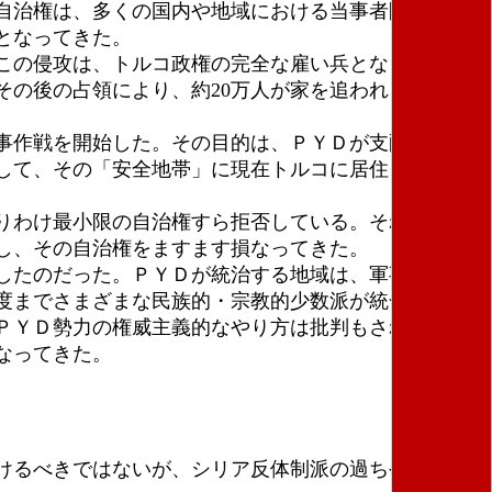
自治権は、多くの国内や地域における当事者間で、と
となってきた。
この侵攻は、トルコ政権の完全な雇い兵となってい
の後の占領により、約20万人が家を追われ、地域住
事作戦を開始した。その目的は、ＰＹＤが支配するシ
して、その「安全地帯」に現在トルコに居住している
りわけ最小限の自治権すら拒否している。それどころ
し、その自治権をますます損なってきた。
したのだった。ＰＹＤが統治する地域は、軍事闘争を
度までさまざまな民族的・宗教的少数派が統合され参
ＰＹＤ勢力の権威主義的なやり方は批判もされてき
なってきた。
けるべきではないが、シリア反体制派の過ちや欠点も