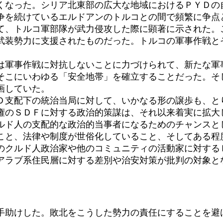
くなった。シリア北東部の広大な地域におけるＰＹＤの
争を続けているエルドアンのトルコとの間で頻繁に争点
、トルコ軍部隊が武力侵攻した際に顕著に示された。
武装勢力に支援されたものだった。トルコの軍事作戦とそ
は軍事作戦に対抗しないことに力づけられて、新たな軍
そこにいわゆる「安全地帯」を確立することだった。そ
画していた。
支配下の統治当局に対して、いかなる形の譲歩も、と
権のＳＤＦに対する政治的策謀は、それ以来着実に拡大
ド人の支配的な政治的当事者になるためのチャンスと
こと、法律や制度が世俗化していること、そしてある程
のクルド人政治家や他のコミュニティの活動家に対する
アラブ系住民層に対する差別や治安対策が批判の対象と
助けした。敗北をこうした勢力の責任にすることを避