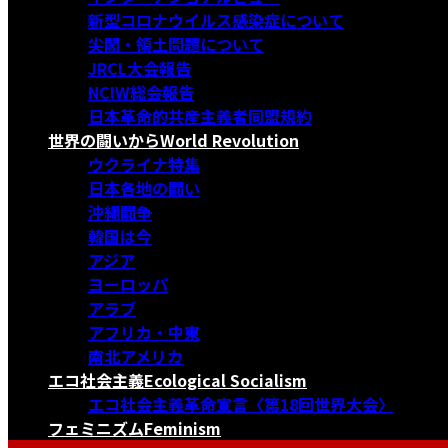
新型コロナウイルス感染症について
尖閣・領土問題について
JRCL大会報告
NCIW総会報告
日本革命的共産主義者同盟規約
世界の闘いから
World Revolution
ウクライナ特集
日本各地の闘い
沖縄闘争
韓国は今
アジア
ヨーロッパ
アラブ
アフリカ・中東
南北アメリカ
エコ社会主義
Ecological Socialism
エコ社会主義革命宣言〈第18回世界大会〉
フェミニズム
Feminism