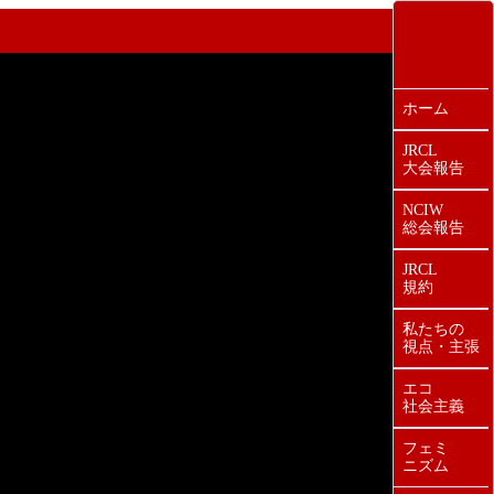
ホーム
JRCL
大会報告
NCIW
総会報告
JRCL
規約
私たちの
視点・主張
エコ
社会主義
フェミ
ニズム