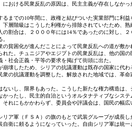
における民衆反乱の原因は、民主主義が存在しなかっ
るまでの10年間に、政権と結びついた実業部門に利益
。下層階級はこうした利権から排除されていたため、熟
の割合は、２０００年には14％であったのに対し、２
る。
の貧困化が進んだことによって民衆反乱への道が敷か
られた。チュニジアやエジプトの民衆反乱は、他の国の
義・社会正義・平等の要求を掲げて街頭に出た。
崩壊したため、シリアの抗議運動は既存の国家に代わ
民衆の抗議運動を調整した。解放された地域では、革命
ないし、限界もあった。こうした新たな権力構造は、
なかったし、民主的自治というオルタナティブなシステ
。それにもかかわらず、委員会や評議会は、国民の幅広
リア軍（ＦＳＡ）の旗のもとで武装グループが成長し
装自衛に頼るようになっていった。自由シリア軍は統一