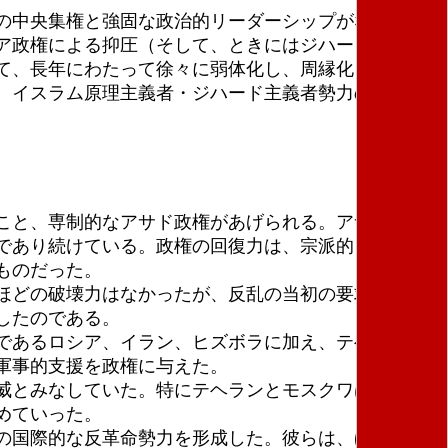
の中央集権と強固な政治的リーダーシップがなかった
ア政権による抑圧（そして、ときにはジハード主義者
て、長年にわたって徐々に弱体化し、周縁化していっ
、イスラム原理主義者・ジハード主義者勢力の支配下
こと、専制的なアサド政権があげられる。アサド政権
であり続けている。政権の回復力は、宗派的・部族
ものだった。
ほどの破壊力はなかったが、反乱の当初の要求や目的
したのである。
であるロシア、イラン、ヒズボラに加え、テヘランが
軍事的支援を政権に与えた。
威とみなしていた。特にテヘランとモスクワは、シリ
めていった。
の国際的な反革命勢力を形成した。彼らは、ほとんど