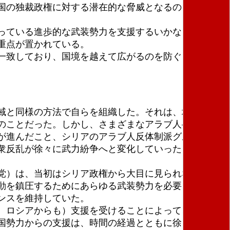
国の独裁政権に対する潜在的な脅威となるのを恐れて
っている進歩的な武装勢力を支援するいかなる計画を
重点が置かれている。
一致しており、国境を越えて広がるのを防ぐことを目
域と同様の方法で自らを組織した。それは、地域調整
のことだった。しかし、さまざまなアラブ人―クルド
が進んだこと、シリアのアラブ人反体制派グループと
衆反乱が徐々に武力紛争へと変化していったことのた
党）は、当初はシリア政権から大目に見られながら、
動を鎮圧するためにあらゆる武装勢力を必要としてお
ンスを維持していた。
、ロシアからも）支援を受けることによって、シリア
国勢力からの支援は、時間の経過とともに徐々に少な