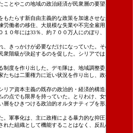
たことやこの地域の政治経済が民衆層の要望に応えら
をもたらす新自由主義的な政策を加速させながら、ア
練労働者の移住、大規模な失業や不完全雇用（特に若
０１０年には33％、約７００万人にのぼり、さらに
れ、きっかけが必要なだけになっていた。そのきっか
民衆階級が決起するのを促した。シリアでは、国民の
る制度を作り出した。デモ隊は、地域調整委員会や地
家たちは二重権力に近い状況を作り出し、政権の権力
シリア資本主義の既存の政治的・経済的構造に対する
ムの点でも限界を持っていた。とりわけ、女性や民族
い層をひきつける政治的オルタナティブを形成するこ
た。軍事化は、主に政権による暴力的な抑圧によって
された組織として機能することはなく、反乱の初期数