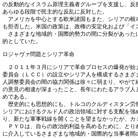
の反動的なイスラム原理主義者グループを支援し、反
あらゆる段階で民主的な反乱に反対した。
アメリカを中心とする欧米諸国もまた、シリアの根本
も拒否した。米国の政策は、政権の安定化および「イ
さまざまな地域的・国際的勢力の間に分裂があったに
的としていた。
ロジャヴァ問題とシリア革命
２０１１年３月にシリアで革命プロセスの爆発が始ま
委員会（ＬＣＣ）の設立やシリア人を構成するさまざ
人調整委員会の間の協力関係は徐々に弱まり、やがて
の意見の相違が深まったこと、長年にわたるアラブ人
めである。
歴史的にも思想的にも、トルコのクルディスタン労働
シリアにおけるクルド人の政治領域に対する支配を強
り、新たな軍事戦線を開くことを望まなかったが、カ
ＰＹＤは、自らの政治的利益を高めるために、とりわ
に介入しているさまざまな地域的・国際的な当事者間