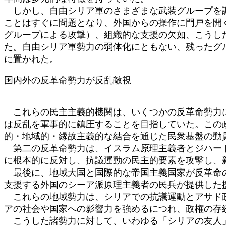
しかし、自由シリア軍のさまざまな武装グループを調
ことはすぐに問題となり、外国からの操作に門戸を開
グループによる攻撃）、組織的な支援の欠如、こうし
た。自由シリア軍勢力の弱体化にともない、残ったグ
に置かれた。
国内外の反革命勢力が反乱敵視
これらの民主主義的機関は、いくつかの反革命勢力に
は反乱を軍事的に鎮圧することを目指していた。この
的・地域的・縁故主義的な結合を通じた民衆基盤の動
第二の反革命勢力は、イスラム原理主義者とジハード
に根本的に反対し、抗議運動の民主的要素を攻撃し、
最後に、地域大国と国際的な帝国主義国家が反革命の
支援する外国のシーア派原理主義者の民兵が提供した
これらの地域勢力は、シリアでの抗議運動とアサド政
アの社会や国家への影響力を強めるにつれ、政権の存
こうした諸勢力に対して、いわゆる「シリアの友人」