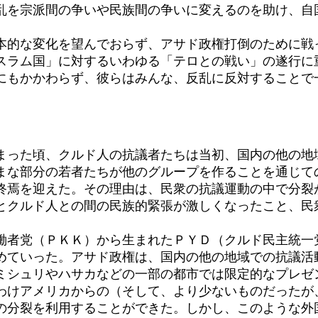
乱を宗派間の争いや民族間の争いに変えるのを助け、自
的な変化を望んでおらず、アサド政権打倒のために戦
スラム国」に対するいわゆる「テロとの戦い」の遂行に
もかかわらず、彼らはみんな、反乱に反対することで
った頃、クルド人の抗議者たちは当初、国内の他の地
まな部分の若者たちが他のグループを作ることを通じて
終焉を迎えた。その理由は、民衆の抗議運動の中で分裂
とクルド人との間の民族的緊張が激しくなったこと、民
者党（ＰＫＫ）から生まれたＰＹＤ（クルド民主統一
めていった。アサド政権は、国内の他の地域での抗議活
ミシュリやハサカなどの一部の都市では限定的なプレゼ
けアメリカからの（そして、より少ないものだったが
の分裂を利用することができた。しかし、このような外