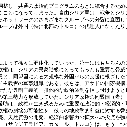
整し、共通の政治的プログラムのもとに統合するため
くことになってしまった。自由シリア軍は、戦争とシリ
たネットワークのさまざまなグループへの分裂に直面し
ループは外国（特に北部のトルコ）の代理人になったり
よって徐々に弱体化していった。第一にはもちろんの
政権は、シリアの民衆階級にとってもっとも重要な脅威
員と、同盟国による大規模な外国からの支援に根ざした
主義者の軍事組織である。彼らは、アサドの国家機構
新たな専制主義的・排他的な政治体制を押し付けようと
第三勢力を形成していた。シリア政権の同盟国（者）
援助は、政権が生き残るために重要な政治的・経済的・
権の崩壊の可能性を、彼らの地政学的利益に対する脅
続、天然資源の開発、経済的影響力の拡大への投資を強
（サウジアラビア、カタール、トルコ）は、もう一つ