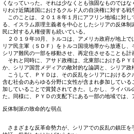
くなっていった。それは少なくとも強固なものではな
りわけ近隣諸国におけるクルド人の自決権に対する戦
このことは、２０１８年１月にアフリン地域に対して
る、イスラム原理主義者を中心としたシリアの反体制
民に対する人権侵害も続いている。
２０１９年10月、トルコは、アメリカ政府が地上で
リア民主軍（ＳＤＦ）をトルコ国境地帯から放逐し、
シリア難民の一部を移動させ、再定住させることも計
それと同時に、アサド政権は、北東部におけるＰＹＤ
か、シリア国営メディアの敵対的な論調と、シリア政
こうして、ＰＹＤは、その反乱をシリアにおけるクル
含む社会のあらゆる分野に女性が含まれ参加している
加していることで賞賛されてきた。しかし、ライバル
た。同様に、ＰＹＤの支配下にある一部の地域では、
反体制派の致命的な弱点
さまざまな反革命勢力が、シリアでの反乱の鎮圧を手