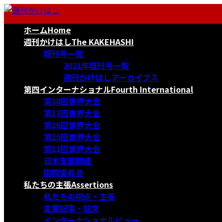
コ
ナ
ン
ビ
ホーム
Home
テ
ゲ
ン
ー
週刊かけはし
The KAKEHASHI
ツ
シ
既刊号一覧
へ
ョ
2021年既刊号一覧
ス
ン
週刊かけはしアーカイブス
キ
に
第四インターナショナル
Fourth International
ッ
移
第18回世界大会
プ
動
第17回世界大会
第16回世界大会
第15回世界大会
第11回世界大会
日本支部関連
国際委員会
私たちの主張
Assertions
私たちの視点・主張
重要記事・論文
インターナショナルビュー