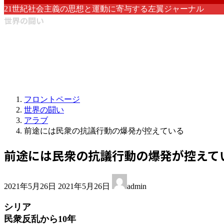
21世紀社会主義の思想と運動に寄与する左翼ジャーナル
世界の闘い
フロントページ
世界の闘い
アラブ
前途には民衆の抗議行動の爆発が控えている
前途には民衆の抗議行動の爆発が控えて
最
2021年5月26日
2021年5月26日
admin
終
更
シリア
新
民衆反乱から10年
日