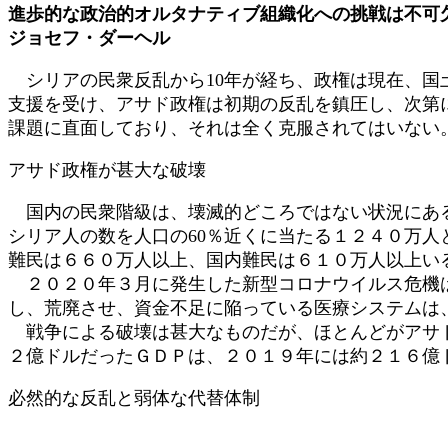
進歩的な政治的オルタナティブ組織化への挑戦は不可
時
:
ジョセフ・ダーヘル
シリアの民衆反乱から10年が経ち、政権は現在、国
支援を受け、アサド政権は初期の反乱を鎮圧し、次第
課題に直面しており、それは全く克服されてはいない
アサド政権が甚大な破壊
国内の民衆階級は、壊滅的どころではない状況にある
シリア人の数を人口の60％近くに当たる１２４０万
難民は６６０万人以上、国内難民は６１０万人以上い
２０２０年３月に発生した新型コロナウイルス危機は
し、荒廃させ、資金不足に陥っている医療システムは
戦争による破壊は甚大なものだが、ほとんどがアサド
２億ドルだったＧＤＰは、２０１９年には約２１６億
必然的な反乱と弱体な代替体制