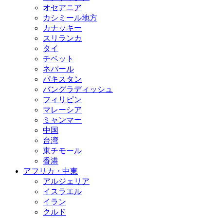
オセアニア
カシミール地方
カナッキー
スリランカ
タイ
チベット
ネパール
パキスタン
バングラディッシュ
フィリピン
マレーシア
ミャンマー
中国
台湾
東チモール
香港
アフリカ・中東
アルジェリア
イスラエル
イラン
クルド