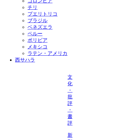
コロンビア
チリ
プエリトリコ
ブラジル
ベネズエラ
ペルー
ボリビア
メキシコ
ラテン・アメリカ
西サハラ
文
化
・
批
評
・
書
評
新