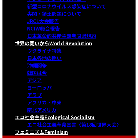
新型コロナウイルス感染症について
尖閣・領土問題について
JRCL大会報告
NCIW総会報告
日本革命的共産主義者同盟規約
世界の闘いから
World Revolution
ウクライナ特集
日本各地の闘い
沖縄闘争
韓国は今
アジア
ヨーロッパ
アラブ
アフリカ・中東
南北アメリカ
エコ社会主義
Ecological Socialism
エコ社会主義革命宣言〈第18回世界大会〉
フェミニズム
Feminism