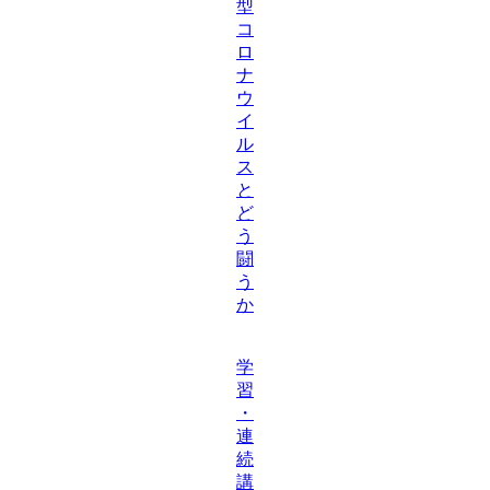
型
コ
ロ
ナ
ウ
イ
ル
ス
と
ど
う
闘
う
か
学
習
・
連
続
講