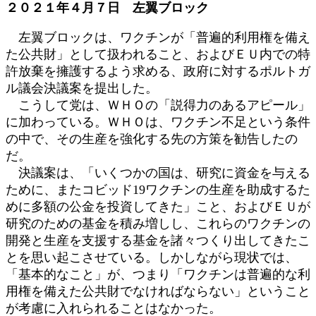
２０２１年４月７日 左翼ブロック
日
時
左翼ブロックは、ワクチンが「普遍的利用権を備え
:
た公共財」として扱われること、およびＥＵ内での特
許放棄を擁護するよう求める、政府に対するポルトガ
ル議会決議案を提出した。
こうして党は、ＷＨＯの「説得力のあるアピール」
に加わっている。ＷＨＯは、ワクチン不足という条件
の中で、その生産を強化する先の方策を勧告したの
だ。
決議案は、「いくつかの国は、研究に資金を与える
ために、またコビッド19ワクチンの生産を助成するた
めに多額の公金を投資してきた」こと、およびＥＵが
研究のための基金を積み増しし、これらのワクチンの
開発と生産を支援する基金を諸々つくり出してきたこ
とを思い起こさせている。しかしながら現状では、
「基本的なこと」が、つまり「ワクチンは普遍的な利
用権を備えた公共財でなければならない」ということ
が考慮に入れられることはなかった。