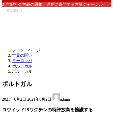
21世紀社会主義の思想と運動に寄与する左翼ジャーナル
世界の闘い
フロントページ
世界の闘い
ヨーロッパ
ポルトガル
ポルトガル
ポルトガル
最
2021年6月2日
2021年6月2日
admin
終
更
コヴィッド19ワクチンの特許放棄を擁護する
新