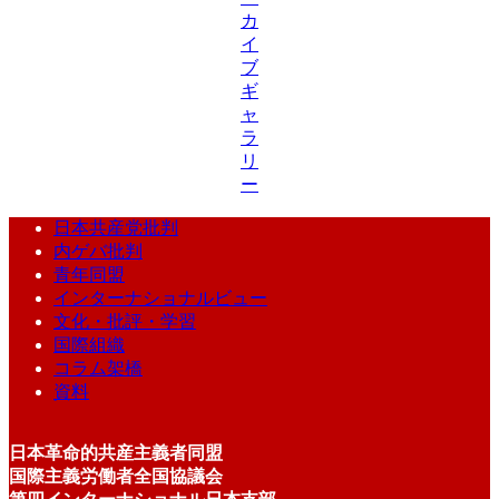
カ
イ
ブ
ギ
ャ
ラ
リ
ー
日本共産党批判
内ゲバ批判
青年同盟
インターナショナルビュー
文化・批評・学習
国際組織
コラム架橋
資料
日本革命的共産主義者同盟
国際主義労働者全国協議会