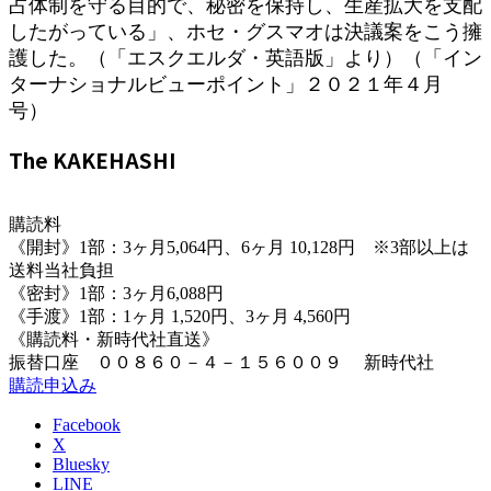
占体制を守る目的で、秘密を保持し、生産拡大を支配
したがっている」、ホセ・グスマオは決議案をこう擁
護した。（「エスクエルダ・英語版」より）（「イン
ターナショナルビューポイント」２０２１年４月
号）
The KAKEHASHI
購読料
《開封》1部：3ヶ月5,064円、6ヶ月 10,128円 ※3部以上は
送料当社負担
《密封》1部：3ヶ月6,088円
《手渡》1部：1ヶ月 1,520円、3ヶ月 4,560円
《購読料・新時代社直送》
振替口座 ００８６０－４－１５６００９ 新時代社
購読申込み
Facebook
X
Bluesky
LINE