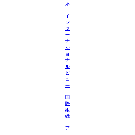
座
イ
ン
タ
ー
ナ
シ
ョ
ナ
ル
ビ
ュ
ー
国
際
組
織
ア
ー