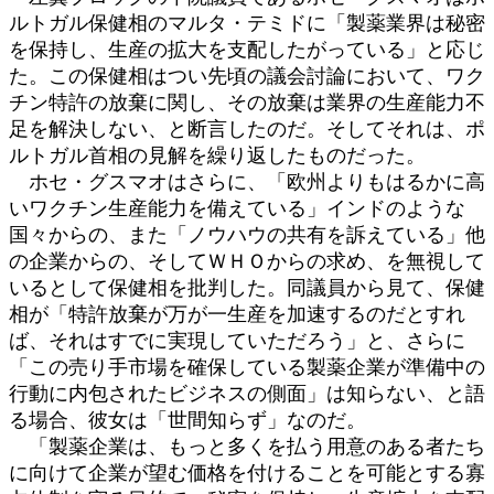
ルトガル保健相のマルタ・テミドに「製薬業界は秘密
を保持し、生産の拡大を支配したがっている」と応じ
た。この保健相はつい先頃の議会討論において、ワク
チン特許の放棄に関し、その放棄は業界の生産能力不
足を解決しない、と断言したのだ。そしてそれは、ポ
ルトガル首相の見解を繰り返したものだった。
ホセ・グスマオはさらに、「欧州よりもはるかに高
いワクチン生産能力を備えている」インドのような
国々からの、また「ノウハウの共有を訴えている」他
の企業からの、そしてＷＨＯからの求め、を無視して
いるとして保健相を批判した。同議員から見て、保健
相が「特許放棄が万が一生産を加速するのだとすれ
ば、それはすでに実現していただろう」と、さらに
「この売り手市場を確保している製薬企業が準備中の
行動に内包されたビジネスの側面」は知らない、と語
る場合、彼女は「世間知らず」なのだ。
「製薬企業は、もっと多くを払う用意のある者たち
に向けて企業が望む価格を付けることを可能とする寡