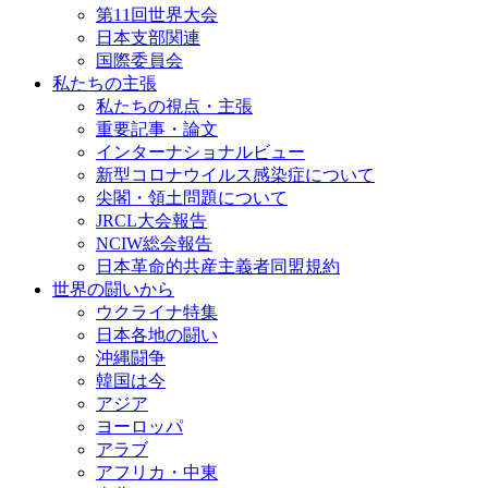
第11回世界大会
日本支部関連
国際委員会
私たちの主張
私たちの視点・主張
重要記事・論文
インターナショナルビュー
新型コロナウイルス感染症について
尖閣・領土問題について
JRCL大会報告
NCIW総会報告
日本革命的共産主義者同盟規約
世界の闘いから
ウクライナ特集
日本各地の闘い
沖縄闘争
韓国は今
アジア
ヨーロッパ
アラブ
アフリカ・中東