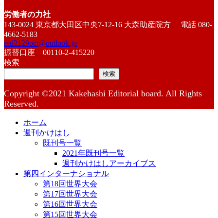
労働者の力社
143-0024 東京都大田区中央7-12-16 大森助産院方 電話 080-
4662-5183
red2129oct@outlook.jp
振替口座 00110-2-415220
検索
検索
Copyright ©2021 Kakehashi Editorial board. All Rights
Reserved.
ホーム
週刊かけはし
既刊号一覧
2021年既刊号一覧
週刊かけはしアーカイブス
第四インターナショナル
第18回世界大会
第17回世界大会
第16回世界大会
第15回世界大会