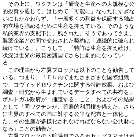
その上に、ワクチンは「研究と生産への大規模な公
的投資を通じて」はじめて「可能に」なったにすぎな
いにもかかわらず、「一層多くの利益を保証する独占
的立場を強めるために生産を抑えている、そのような
私的業界の支配下に」残された。そうであってさえ、
製薬企業との間で交わされた契約は「連続的に破られ
続けている」。こうして、「特許は生産を抑え続け、
状況は世界の最貧困諸国でさらに劇的になってい
る」。
この理由から左翼ブロックは以下のことを勧告して
いる。つまり、「ＥＵ内でまたさまざまな国際組織
で、コヴィッド19ワクチンに関する特許放棄、および
調査・研究から生まれているデータすべての共有を」
ポルトガル政府が「擁護する」こと、およびその結果
として「同ワクチンが、普遍的利用権を備えた、さら
に世界のすべての国に対する公平な配布と一体化し
た、その生産が多様化されなければならない公共財に
なる」ことの勧告だ。
左翼ブロックの下院議員であるホセ・グスマオはポ