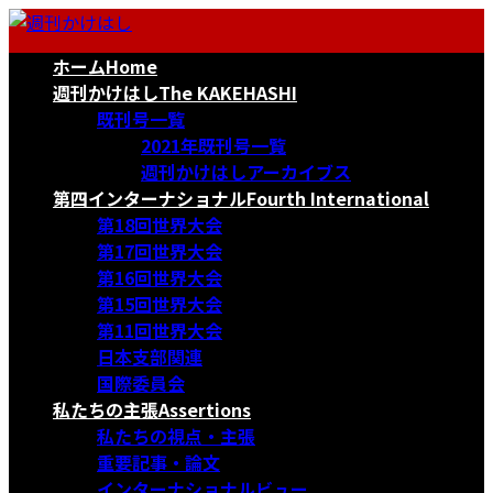
コ
ナ
ン
ビ
ホーム
Home
テ
ゲ
ン
ー
週刊かけはし
The KAKEHASHI
ツ
シ
既刊号一覧
へ
ョ
2021年既刊号一覧
ス
ン
週刊かけはしアーカイブス
キ
に
第四インターナショナル
Fourth International
ッ
移
第18回世界大会
プ
動
第17回世界大会
第16回世界大会
第15回世界大会
第11回世界大会
日本支部関連
国際委員会
私たちの主張
Assertions
私たちの視点・主張
重要記事・論文
インターナショナルビュー