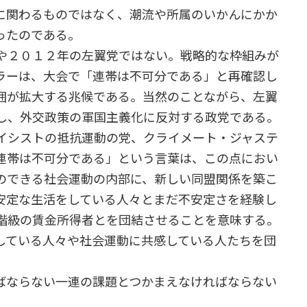
に関わるものではなく、潮流や所属のいかんにかか
ったのである。
や２０１２年の左翼党ではない。戦略的な枠組みが
ラーは、大会で「連帯は不可分である」と再確認し
囲が拡大する兆候である。当然のことながら、左翼
し、外交政策の軍国主義化に反対する政党である。
イシストの抵抗運動の党、クライメート・ジャステ
連帯は不可分である」という言葉は、この点におい
のできる社会運動の内部に、新しい同盟関係を築こ
安定な生活をしている人々とまだ不安定さを経験し
階級の賃金所得者とを団結させることを意味する。
している人々や社会運動に共感している人たちを団
ならない一連の課題とつかまえなければならない