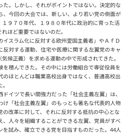
った。しかし、それがポイントではない。決定的な
ち、今回の大会では、新しい、より若い党の側面が
、１９７０年代、１９８０年代に政治的に育った活
それほど重要ではないのだ。
のイスラム化に反対する欧州愛国主義者」やＡｆＤ
に反対する運動、住宅や医療に関する左翼党のキャ
（気候正義）を求める運動の中で形成されてきた。
験を積んできた。その中には労働組合で専従役員を
代のほとんどは職業高校出身ではなく、普通高校出
た。
西ドイツで長い間強力だった「社会主義左翼」は、
わけ「社会主義左翼」のもっとも著名な代表的人物
党の改革に対して、それに反対する抵抗の中心とな
え、人々を組織することができる左翼、党員がすべ
ンを試み、確立できる党を目指すものだった。44人