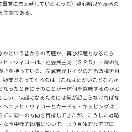
左翼党にまん延しているような）疑心暗鬼や反感の
る問題である。
かという昔からの問題が、再び課題となるだろ
ッヒ・ウィローは、社会民主党（ＳＰＤ）・緑の党
野心を持っている。左翼党がドイツの左派政権を目
、疑問となってくるのは（これは細かいことなんか
となったときにそのことが一体何を意味するのかと
わしい」状態になるためには何が起こらなければな
・ヘニッヒ・ウィローとカーチャ・キッピングは二
らずに同一の方向を目指してきたが、こうした戦略
もなう中間的段階について、より具体的なアプロー