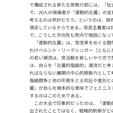
で構成される新たな党執行部には、「社
で、20人の候補者が「運動的左翼」の
考えるのは早計だろう。というのは、政
満足しているからである。改良主義者は
で、こうした方向性も党内で強固になっ
「運動的左翼」は、党改革をめぐる闘
わけベルント・リークシンガー［ともに
の若い潮流は、党活動を新しいやり方で
は、自らを「左翼的階級的」潮流だと考
ればならない展開の中心的原動力として
階級闘争と他の形態をとる抑圧や差別と
翼」が自らを根本的な意味でフェミニス
するのはこのためである。
この大会で印象的だったのは、「運動的
出されたことではなく、戦略的刷新がど