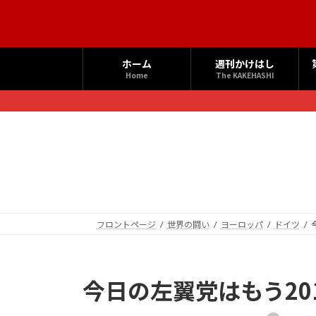
コ
ナ
ン
ビ
テ
ゲ
ン
ー
ホーム
週刊かけはし
ツ
シ
Home
The KAKEHASHI
へ
ョ
ス
ン
キ
に
ッ
移
プ
動
フロントページ
世界の闘い
ヨーロッパ
ドイツ
今日の左翼党はもう20