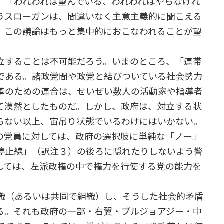
。「われわれは望んでいる、われわれはやらなけれ
うスローガンは、間違いなく主意主義的に聞こえる
。この議論はもっと集中的におこなわれることが望
することは不可能だろう。いまのところ、「連帯
である。諸政党間や政党と結びついている社会勢力
革のための連合は、せいぜい数人の活動家や指導者
て漠然としたものだ。しかし、政府は、対立する状
らない以上、宙吊り状態でいるわけにはいかない。
の党員に対しては、政府の選択肢に単純な「ノー」
停止線」（訳注３）の後ろに隠れたりしないよう警
しては、左派政権の中で権力を行使する党の能力を
織（あるいは共同で組織）し、そうした社会的矛盾
る。それも政府の一部・右翼・ブルジョアジー・中