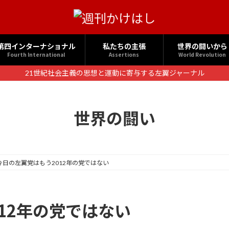
第四インターナショナル
私たちの主張
世界の闘いから
Fourth International
Assertions
World Revolution
21世紀社会主義の思想と運動に寄与する左翼ジャーナル
世界の闘い
今日の左翼党はもう2012年の党ではない
12年の党ではない