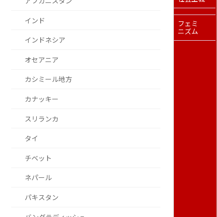
アフガニスタン
インド
フェミ
ニズム
インドネシア
オセアニア
カシミール地方
カナッキー
スリランカ
タイ
チベット
ネパール
パキスタン