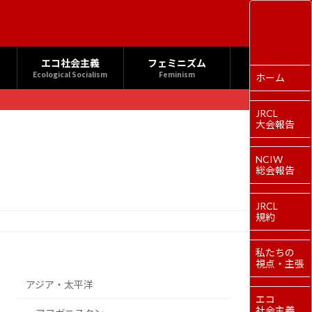
エコ社会主義
フェミニズム
Ecological Socialism
Feminism
ホーム
JRCL
大会報告
NCIW
総会報告
JRCL
規約
私たちの
視点・主張
アジア・太平洋
エコ
社会主義