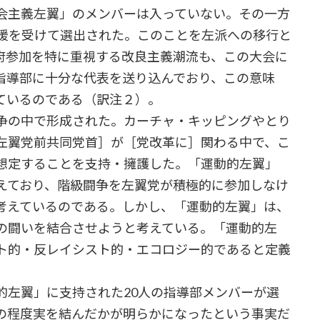
会主義左翼」のメンバーは入っていない。その一方
支援を受けて選出された。このことを左派への移行と
府参加を特に重視する改良主義潮流も、この大会に
指導部に十分な代表を送り込んでおり、この意味
ているのである（訳注２）。
争の中で形成された。カーチャ・キッピングやとり
左翼党前共同党首］が［党改革に］関わる中で、こ
想定することを支持・擁護した。「運動的左翼」
えており、階級闘争を左翼党が積極的に参加しなけ
考えているのである。しかし、「運動的左翼」は、
の闘いを結合させようと考えている。「運動的左
ト的・反レイシスト的・エコロジー的であると定義
左翼」に支持された20人の指導部メンバーが選
の程度実を結んだかが明らかになったという事実だ