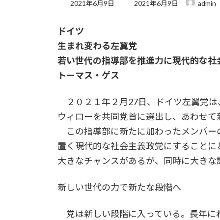
最
2021年6月9日
2021年6月9日
admin
終
更
ドイツ
新
日
生まれ変わる左翼党
時
:
若い世代の指導部を推進力に現代的な社
トーマス・ゲス
２０２１年２月27日、ドイツ左翼党は
ウィローを共同党首に選出し、あわせて
この指導部に新たに加わったメンバー
置く現代的な社会主義政党にすることに
大きなチャンスがあるが、同時に大きな
新しい世代の力で新たな段階へ
党は新しい段階に入っている。長年に