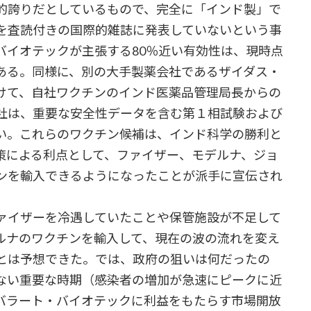
的誇りだとしているもので、完全に「インド製」で
を査読付きの国際的雑誌に発表していないという事
バイオテックが主張する80％近い有効性は、現時点
ある。同様に、別の大手製薬会社であるザイダス・
けて、自社ワクチンのインド医薬品管理局長からの
社は、重要な安全性データを含む第１相試験および
い。これらのワクチン候補は、インド科学の勝利と
策による利点として、ファイザー、モデルナ、ジョ
ンを輸入できるようになったことが派手に宣伝され
ァイザーを冷遇していたことや保管施設が不足して
ルナのワクチンを輸入して、現在の波の流れを変え
とは予想できた。では、政府の狙いは何だったの
ない重要な時期（感染者の増加が急速にピークに近
バラート・バイオテックに利益をもたらす市場開放