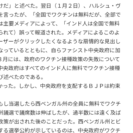
けだ」と述べた。翌日（１月２日）、ハルシュ・ヴ
を言ったが、「全国でワクチンは無料だが、全部で
は主要メディアによって、「インド人は全国で無料
られて）誤って報道された。メディアによるこのよ
ーザーがクリックしたくなるような扇情的な見出し
なっているとともに、自らファシスト中央政府に加
３月には、政府のワクチン接種政策の失敗について
中央政府はすべてのインド人に無料でワクチン接種
び述べたのである。
かった。しかし、中央政府を支配するＢＪＰは約束
もし当選したら西ベンガル州の全員に無料でワクチ
州議選で議席数は伸ばしたが、過半数には遠く及ば
政策が出された後のことだった。西ベンガル州とビ
する選挙公約が示しているのは、中央政府がワクチ