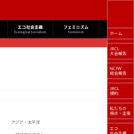
エコ社会主義
フェミニズム
Ecological Socialism
Feminism
ホーム
JRCL
大会報告
NCIW
総会報告
JRCL
規約
私たちの
視点・主張
アジア・太平洋
エコ
社会主義