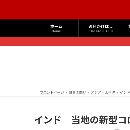
コ
ナ
ン
ビ
テ
ゲ
ン
ー
ホーム
週刊かけはし
ツ
シ
Home
The KAKEHASHI
へ
ョ
ス
ン
キ
に
ッ
移
プ
動
フロントページ
世界の闘い
アジア・太平洋
イン
インド 当地の新型コ