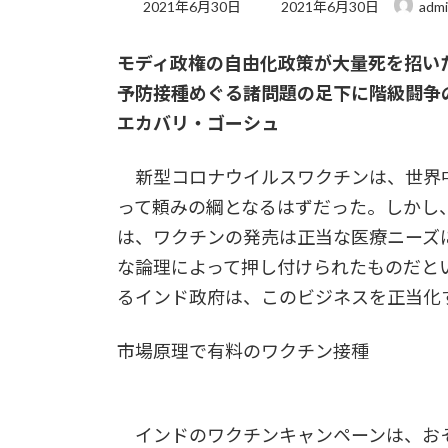
最
2021年6月30日
2021年6月30日
adm
終
更
モディ政権の自由化政策が大量死を招い
新
日
予防接種めぐる諸問題の足下に階級闘争
時
:
エカバリ・ゴーシュ
新型コロナウイルスワクチンは、世界
って頼みの綱となるはずだった。しかし
は、ワクチンの発売は正当な医療ニーズ
な論理によって押し付けられたものだと
るインド政府は、このビジネスを正当化
市場原理で有料のワクチン接種
インドのワクチンキャンペーンは、お