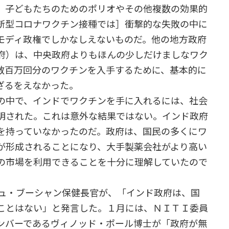
、子どもたちのためのポリオやその他複数の効果的
新型コロナワクチン接種では］衝撃的な失敗の中に
モディ政権でしかなしえないものだ。他の地方政府
府）は、中央政府よりもほんの少しだけましなワク
数百万回分のワクチンを入手するために、基本的に
ざるをえなかった。
の中で、インドでワクチンを手に入れるには、社会
明された。これは意外な結果ではない。インド政府
を持っていなかったのだ。政府は、国民の多くにワ
が形成されることになり、大手製薬会社がより高い
の市場を利用できることを十分に理解していたので
ュ・ブーシャン保健長官が、「インド政府は、国
ことはない」と発言した。１月には、ＮＩＴＩ委員
ンバーであるヴィノッド・ポール博士が「政府が無