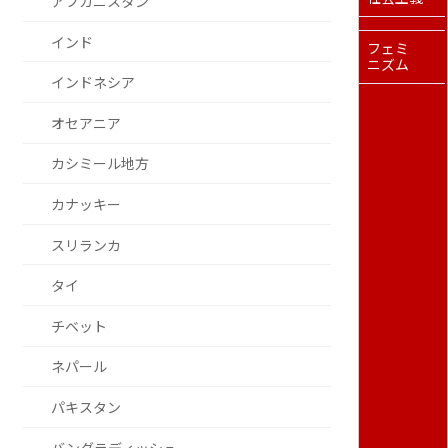
アフガニスタン
インド
フェミ
ニズム
インドネシア
オセアニア
カシミール地方
カナッキー
スリランカ
タイ
チベット
ネパール
パキスタン