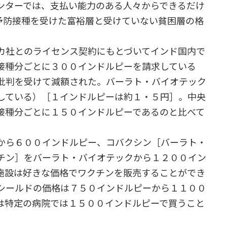
ンターでは、支払い能力のある人々からできるだけ
予防接種を受けた富裕層と受けていない貧困層の格
カ社とのライセンス契約にもとづいてインド国内で
接種分ごとに３００インドルピーを請求している
批判を受けて減額された。バーラト・バイオテック
している）［１インドルピーは約１・５円］。中央
接種分ごとに１５０インドルピーであるのと比べて
から６００インドルピー、コバクシン［バーラト・
チン］をバーラト・バイオテックから１２００イン
施設は好きな価格でワクチンを販売することができ
シールドの価格は７５０インドルピーから１１００
は特定の病院では１５００インドルピーで買うこと