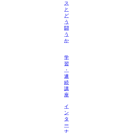
ス
と
ど
う
闘
う
か
学
習
・
連
続
講
座
イ
ン
タ
ー
ナ