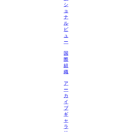
シ
ョ
ナ
ル
ビ
ュ
ー
国
際
組
織
ア
ー
カ
イ
ブ
ギ
ャ
ラ