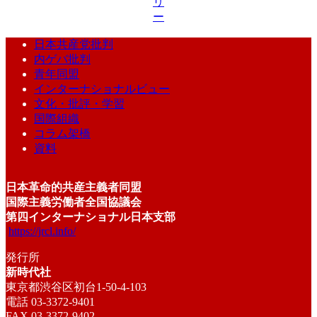
リ
ー
日本共産党批判
内ゲバ批判
青年同盟
インターナショナルビュー
文化・批評・学習
国際組織
コラム架橋
資料
日本革命的共産主義者同盟
国際主義労働者全国協議会
第四インターナショナル日本支部
https://jrcl.info/
発行所
新時代社
東京都渋谷区初台1-50-4-103
電話 03-3372-9401
FAX 03-3372-9402