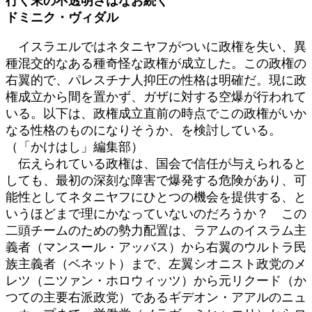
行く末の不透明さはなお続く
新
ドミニク・ヴィダル
日
時
イスラエルではネタニヤフがついに政権を失い、異
:
種混交的なある種奇怪な政権が成立した。この政権の
右翼的で、パレスチナ人抑圧の性格は明確だ。現に政
権成立から間を置かず、ガザに対する空爆が行われて
いる。以下は、政権成立直前の時点でこの政権がいか
なる性格のものになりそうか、を検討している。
（「かけはし」編集部）
伝えられている政権は、国会で信任が与えられると
しても、最初の深刻な障害で爆発する危険があり、可
能性としてネタニヤフにひとつの機会を提供する、と
いうほどまで理にかなっていないのだろうか？ この
二頭チームのための勢力配置は、ラアムのイスラム主
義者（マンスール・アッバス）から右翼のウルトラ民
族主義者（ベネット）まで、左翼シオニスト政党のメ
レツ（ニツァン・ホロウィッツ）から元リクード（か
つての主要右派政党）であるギデオン・アアルのニュ