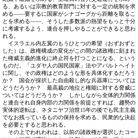
る、あるいは宗教的教育部門に対する一定の統制を求
める――要するに国家がシナゴーグから距離を取るこ
とを求める――、そうした多数派の熱望をもっと十分
に考慮するよう、連合を押しやることができると思わ
れる。
イスラエル内左翼のもうひとつの希望（おずおずと
した）は、政権構成の変化がこの間の諸政権に刻まれ
た権威主義的進化に終止符を打つことになる、という
ものだ。「ユダヤ人の国民国家」法やアパルトヘイト
に関し、その政権はどのような形を具体化するだろう
か？ 国会が採択した自由殺し的な兵器庫については
どうだろうか？ 最高裁の地位と権能に対する脅威に
ついてはどうだろうか？ しかしながら全体的力関係
と連合それ自身内部の力関係を前提とすれば、趨勢の
実体的逆転は、ネタニヤフ治世15年の後でも民主主義
でなお残っているものの保持を求める、民衆的な決起
を必要とすると思われる。
その上でわれわれは、以前の諸政権が選択したコー