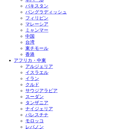
パキスタン
バングラディッシュ
フィリピン
マレーシア
ミャンマー
中国
台湾
東チモール
香港
アフリカ・中東
アルジェリア
イスラエル
イラン
クルド
サウジアラビア
スーダン
タンザニア
ナイジェリア
パレスチナ
モロッコ
レバノン