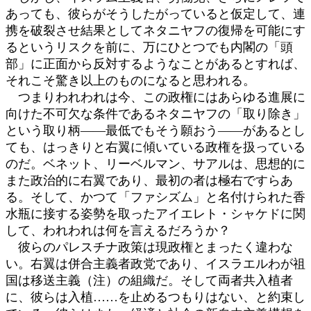
あっても、彼らがそうしたがっていると仮定して、連
携を破裂させ結果としてネタニヤフの復帰を可能にす
るというリスクを前に、万にひとつでも内閣の「頭
部」に正面から反対するようなことがあるとすれば、
それこそ驚き以上のものになると思われる。
つまりわれわれは今、この政権にはあらゆる進展に
向けた不可欠な条件であるネタニヤフの「取り除き」
という取り柄――最低でもそう願おう――があるとし
ても、はっきりと右翼に傾いている政権を扱っている
のだ。ベネット、リーベルマン、サアルは、思想的に
また政治的に右翼であり、最初の者は極右ですらあ
る。そして、かつて「ファシズム」と名付けられた香
水瓶に接する姿勢を取ったアイエレト・シャケドに関
して、われわれは何を言えるだろうか？
彼らのパレスチナ政策は現政権とまったく違わな
い。右翼は併合主義者政党であり、イスラエルわが祖
国は移送主義（注）の組織だ。そして両者共入植者
に、彼らは入植……を止めるつもりはない、と約束し