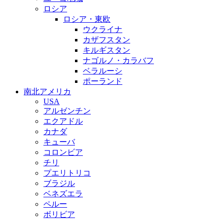
ロシア
ロシア・東欧
ウクライナ
カザフスタン
キルギスタン
ナゴルノ・カラバフ
ベラルーシ
ポーランド
南北アメリカ
USA
アルゼンチン
エクアドル
カナダ
キューバ
コロンビア
チリ
プエリトリコ
ブラジル
ベネズエラ
ペルー
ボリビア