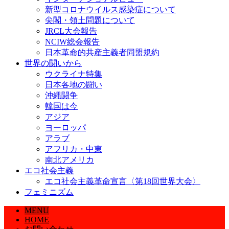
新型コロナウイルス感染症について
尖閣・領土問題について
JRCL大会報告
NCIW総会報告
日本革命的共産主義者同盟規約
世界の闘いから
ウクライナ特集
日本各地の闘い
沖縄闘争
韓国は今
アジア
ヨーロッパ
アラブ
アフリカ・中東
南北アメリカ
エコ社会主義
エコ社会主義革命宣言〈第18回世界大会〉
フェミニズム
MENU
HOME