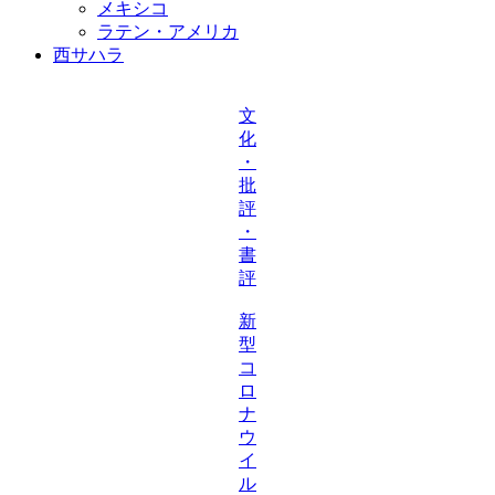
メキシコ
ラテン・アメリカ
西サハラ
文
化
・
批
評
・
書
評
新
型
コ
ロ
ナ
ウ
イ
ル