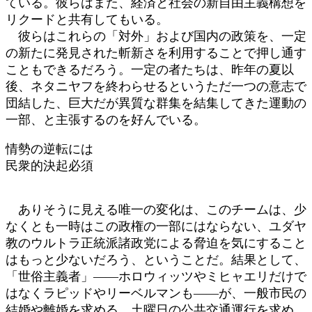
ている。彼らはまた、経済と社会の新自由主義構想を
リクードと共有してもいる。
彼らはこれらの「対外」および国内の政策を、一定
の新たに発見された斬新さを利用することで押し通す
こともできるだろう。一定の者たちは、昨年の夏以
後、ネタニヤフを終わらせるというただ一つの意志で
団結した、巨大だが異質な群集を結集してきた運動の
一部、と主張するのを好んでいる。
情勢の逆転には
民衆的決起必須
ありそうに見える唯一の変化は、このチームは、少
なくとも一時はこの政権の一部にはならない、ユダヤ
教のウルトラ正統派諸政党による脅迫を気にすること
はもっと少ないだろう、ということだ。結果として、
「世俗主義者」――ホロウィッツやミヒャエリだけで
はなくラピッドやリーベルマンも――が、一般市民の
結婚や離婚を求める、土曜日の公共交通運行を求め