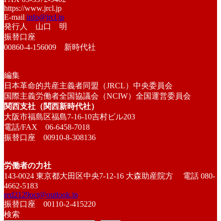
https://www.jrcl.jp
E-mail
info@jrcl.jp
発行人 山口 明
振替口座
00860-4-156009 新時代社
編集
日本革命的共産主義者同盟（JRCL）中央委員会
国際主義労働者全国協議会（NCIW）全国運営委員会
関西支社（関西新時代社）
大阪市福島区福島7-16-10吉村ビル203
電話/FAX 06-6458-7018
振替口座 00910-8-308136
労働者の力社
143-0024 東京都大田区中央7-12-16 大森助産院方 電話 080-
4662-5183
red2129oct@outlook.jp
振替口座 00110-2-415220
検索