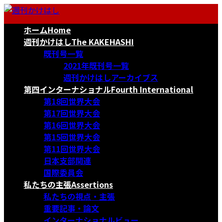
コ
ナ
ン
ビ
ホーム
Home
テ
ゲ
ン
ー
週刊かけはし
The KAKEHASHI
ツ
シ
既刊号一覧
へ
ョ
2021年既刊号一覧
ス
ン
週刊かけはしアーカイブス
キ
に
第四インターナショナル
Fourth International
ッ
移
第18回世界大会
プ
動
第17回世界大会
第16回世界大会
第15回世界大会
第11回世界大会
日本支部関連
国際委員会
私たちの主張
Assertions
私たちの視点・主張
重要記事・論文
インターナショナルビュー