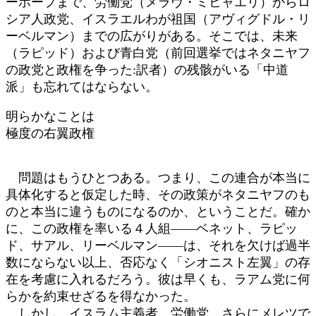
ーホープまで、労働党（メラヴ・ミヒャエリ）からロ
シア人政党、イスラエルわが祖国（アヴィグドル・リ
ーベルマン）までの広がりがある。そこでは、未来
（ラピッド）および青白党（前回選挙ではネタニヤフ
の政党と政権を争った:訳者）の残骸がいる「中道
派」も忘れてはならない。
明らかなことは
極度の右翼政権
問題はもうひとつある。つまり、この連合が本当に
具体化すると仮定した時、その政策がネタニヤフのも
のと本当に違うものになるのか、ということだ。確か
に、この政権を率いる４人組――ベネット、ラピッ
ド、サアル、リーベルマン――は、それを欠けば過半
数にならない以上、否応なく「シオニスト左翼」の存
在を考慮に入れるだろう。彼は早くも、ラアム党に何
らかを約束せざるを得なかった。
しかし、イスラム主義者、労働党、さらにメレツで