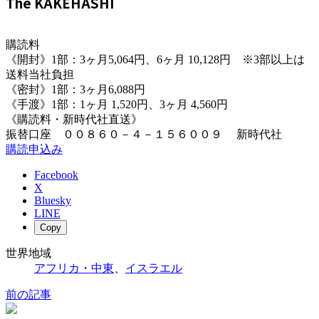
The KAKEHASHI
購読料
《開封》1部：3ヶ月5,064円、6ヶ月 10,128円 ※3部以上は
送料当社負担
《密封》1部：3ヶ月6,088円
《手渡》1部：1ヶ月 1,520円、3ヶ月 4,560円
《購読料・新時代社直送》
振替口座 ００８６０－４－１５６００９ 新時代社
購読申込み
Facebook
X
Bluesky
LINE
Copy
世界地域
アフリカ・中東
、
イスラエル
前の記事