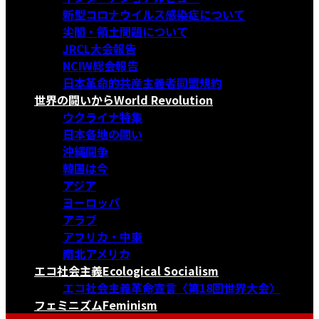
新型コロナウイルス感染症について
尖閣・領土問題について
JRCL大会報告
NCIW総会報告
日本革命的共産主義者同盟規約
世界の闘いから
World Revolution
ウクライナ特集
日本各地の闘い
沖縄闘争
韓国は今
アジア
ヨーロッパ
アラブ
アフリカ・中東
南北アメリカ
エコ社会主義
Ecological Socialism
エコ社会主義革命宣言〈第18回世界大会〉
フェミニズム
Feminism