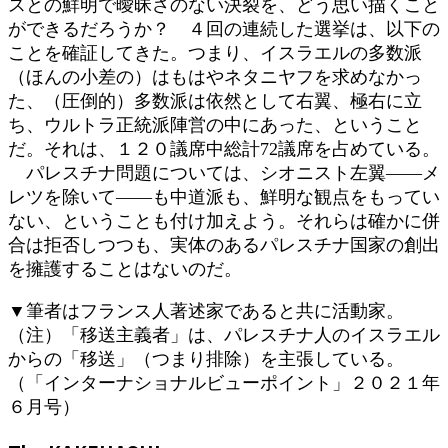
スとの鮮明で曖昧さのない決裂を、どう思い描くこと
ができるだろうか？ ４回の連続した選挙は、以下の
ことを確証してきた。つまり、イスラエルの多数派
（ほんの小差の）はもはやネタニヤフを求めなかっ
た、（圧倒的）多数派は依然として右翼、極右に立
ち、ウルトラ正統派陣営の中にあった、ということ
だ。それは、１２０議席中総計72議席を占めている。
パレスチナ問題については、シオニスト左翼――メ
レツを除いて――も中道派も、鮮明な観点をもってい
ない、ということも付け加えよう。それらは確かに併
合は拒否しつつも、実体のあるパレスチナ国家の創出
を擁護することはないのだ。
▼筆者はフランス人著述家であると共に活動家。
（注）「移送主義者」は、パレスチナ人のイスラエル
からの「移送」（つまり排除）を主張している。
（「インターナショナルビューポイント」２０２１年
６月号）