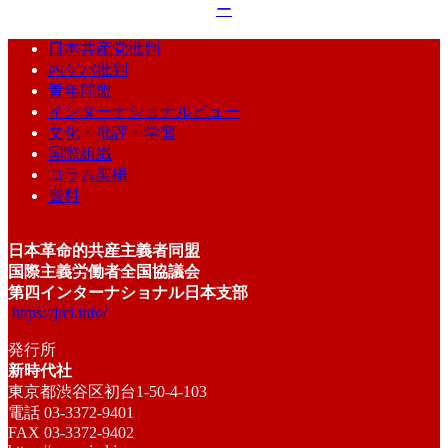
ー
日本共産党批判
内ゲバ批判
青年同盟
インターナショナルビュー
文化・批評・学習
国際組織
コラム架橋
資料
日本革命的共産主義者同盟
国際主義労働者全国協議会
第四インターナショナル日本支部
https://jrcl.info/
発行所
新時代社
東京都渋谷区初台1-50-4-103
電話 03-3372-9401
FAX 03-3372-9402