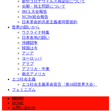
新型コロナウイルス感染症について
尖閣・領土問題について
JRCL大会報告
NCIW総会報告
日本革命的共産主義者同盟規約
世界の闘いから
ウクライナ特集
日本各地の闘い
沖縄闘争
韓国は今
アジア
ヨーロッパ
アラブ
アフリカ・中東
南北アメリカ
エコ社会主義
エコ社会主義革命宣言〈第18回世界大会〉
フェミニズム
MENU
HOME
お問い合わせ