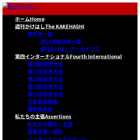
コ
ナ
ン
ビ
ホーム
Home
テ
ゲ
ン
ー
週刊かけはし
The KAKEHASHI
ツ
シ
既刊号一覧
へ
ョ
2021年既刊号一覧
ス
ン
週刊かけはしアーカイブス
キ
に
第四インターナショナル
Fourth International
ッ
移
第18回世界大会
プ
動
第17回世界大会
第16回世界大会
第15回世界大会
第11回世界大会
日本支部関連
国際委員会
私たちの主張
Assertions
私たちの視点・主張
重要記事・論文
インターナショナルビュー