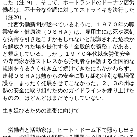
した（注19）。そして、ポートランドのドーナツ店労
働者は、不十分な空調に対してストライキを決行した
（注20）。
北西労働新聞が述べているように、１９７０年の職
業安全・健康法（ＯＳＨＡ）は、雇用主には死や深刻
な病害を引き起こすかもしれないと認識された危険か
ら解放された場を提供する「全般的な義務」がある、
と規定している。しかし １９７０年代以来労働安全
の専門家が熱ストレスから労働者を保護する全国的な
規則をうるさくせき立て続けてきたにもかかわらず、
連邦ＯＳＨＡは熱からの安全に取り組む特別な職場保
護を、まったく発展させてこなかった。２、３の州は
熱の安全に取り組むためのガイドラインを練り上げた
ものの、ほどんどはまだそうしていない。
生き延びるための連帯に向けて
労働者と活動家は、ヒート・ドーム下で照らし出さ