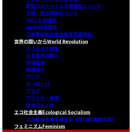
新型コロナウイルス感染症について
尖閣・領土問題について
JRCL大会報告
NCIW総会報告
日本革命的共産主義者同盟規約
世界の闘いから
World Revolution
ウクライナ特集
日本各地の闘い
沖縄闘争
韓国は今
アジア
ヨーロッパ
アラブ
アフリカ・中東
南北アメリカ
エコ社会主義
Ecological Socialism
エコ社会主義革命宣言〈第18回世界大会〉
フェミニズム
Feminism