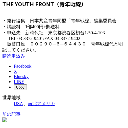
THE YOUTH FRONT（青年戦線）
・発行編集 日本共産青年同盟「青年戦線」編集委員会
・購読料 1部400円+郵送料
・申込先 新時代社 東京都渋谷区初台1-50-4-103
TEL 03-3372-9401/FAX 03-3372-9402
振替口座 ００２９０─６─６４４３０ 青年戦線代と明
記してください。
購読申込み
Facebook
X
Bluesky
LINE
Copy
世界地域
USA
、
南北アメリカ
前の記事