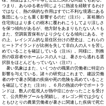
つまり、あらゆる者が同じように熱波を経験するわけ
ではなく、熱の病的な作用はすでに不利な境遇にある
集団にもっとも重く影響するのだ（注15）。富裕層の
住宅街はより多くの樹木に覆われこうしてより涼しさ
を保つ傾向があるが、他方財をあまりもたない人々も
また、空調装置保有がより少なくなる傾向にある。そ
の上、レイシズム的な居住区分けの歴史は、これらの
ヒートアイランドが比例を失して非白人の人々を苦し
めていることを確証している（注16）。同様に、刑務
所の収容者やホームレスの人々は、暑さから逃れる選
択肢をほとんどもっていない（注17）。
暑い気象はまた、いくつかの職業の労働者に特定の
影響を与えている。諸々の研究はこれまで、建設労働
者の中で暑さ関連の疾病や死の危険を高めていること
を確証してきた（注18）。６月の熱波の中でポートラ
ンドは、数人の監視人が熱中症にかかったことを受け
て、公共野外プールを閉鎖し、オレゴン州では少なく
ともひとりの農業労働者が暑さに関連した疾病で死亡