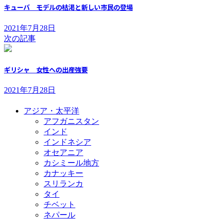
キューバ モデルの枯渇と新しい市民の登場
2021年7月28日
次の記事
ギリシャ 女性への出産強要
2021年7月28日
アジア・太平洋
アフガニスタン
インド
インドネシア
オセアニア
カシミール地方
カナッキー
スリランカ
タイ
チベット
ネパール