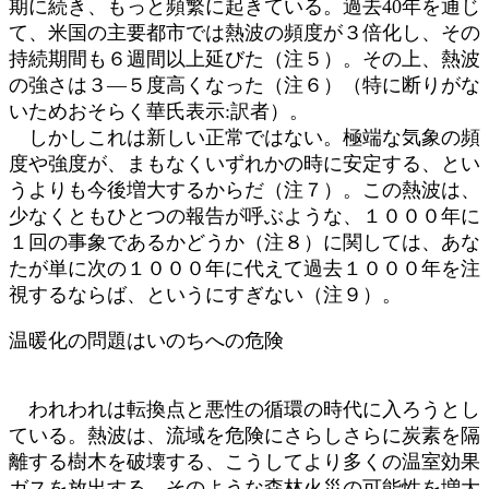
期に続き、もっと頻繁に起きている。過去40年を通じ
て、米国の主要都市では熱波の頻度が３倍化し、その
持続期間も６週間以上延びた（注５）。その上、熱波
の強さは３―５度高くなった（注６）（特に断りがな
いためおそらく華氏表示:訳者）。
しかしこれは新しい正常ではない。極端な気象の頻
度や強度が、まもなくいずれかの時に安定する、とい
うよりも今後増大するからだ（注７）。この熱波は、
少なくともひとつの報告が呼ぶような、１０００年に
１回の事象であるかどうか（注８）に関しては、あな
たが単に次の１０００年に代えて過去１０００年を注
視するならば、というにすぎない（注９）。
温暖化の問題はいのちへの危険
われわれは転換点と悪性の循環の時代に入ろうとし
ている。熱波は、流域を危険にさらしさらに炭素を隔
離する樹木を破壊する、こうしてより多くの温室効果
ガスを放出する、そのような森林火災の可能性を増大