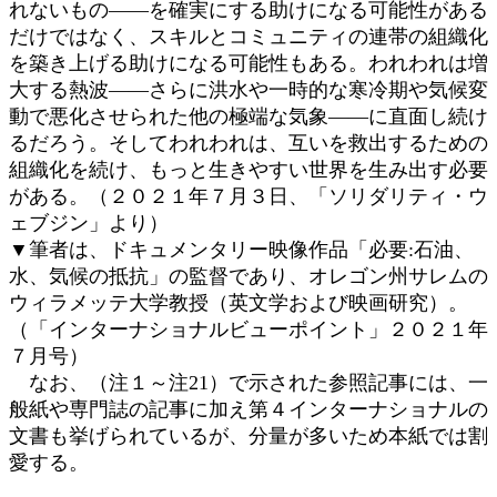
れないもの――を確実にする助けになる可能性がある
だけではなく、スキルとコミュニティの連帯の組織化
を築き上げる助けになる可能性もある。われわれは増
大する熱波――さらに洪水や一時的な寒冷期や気候変
動で悪化させられた他の極端な気象――に直面し続け
るだろう。そしてわれわれは、互いを救出するための
組織化を続け、もっと生きやすい世界を生み出す必要
がある。（２０２１年７月３日、「ソリダリティ・ウ
ェブジン」より）
▼筆者は、ドキュメンタリー映像作品「必要:石油、
水、気候の抵抗」の監督であり、オレゴン州サレムの
ウィラメッテ大学教授（英文学および映画研究）。
（「インターナショナルビューポイント」２０２１年
７月号）
なお、（注１～注21）で示された参照記事には、一
般紙や専門誌の記事に加え第４インターナショナルの
文書も挙げられているが、分量が多いため本紙では割
愛する。