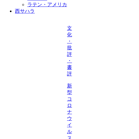
ラテン・アメリカ
西サハラ
文
化
・
批
評
・
書
評
新
型
コ
ロ
ナ
ウ
イ
ル
ス