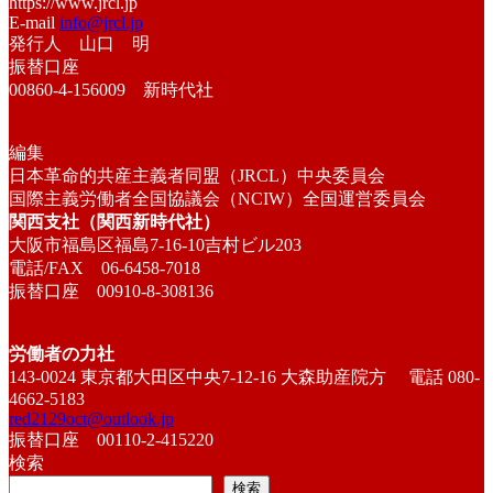
https://www.jrcl.jp
E-mail
info@jrcl.jp
発行人 山口 明
振替口座
00860-4-156009 新時代社
編集
日本革命的共産主義者同盟（JRCL）中央委員会
国際主義労働者全国協議会（NCIW）全国運営委員会
関西支社（関西新時代社）
大阪市福島区福島7-16-10吉村ビル203
電話/FAX 06-6458-7018
振替口座 00910-8-308136
労働者の力社
143-0024 東京都大田区中央7-12-16 大森助産院方 電話 080-
4662-5183
red2129oct@outlook.jp
振替口座 00110-2-415220
検索
検索