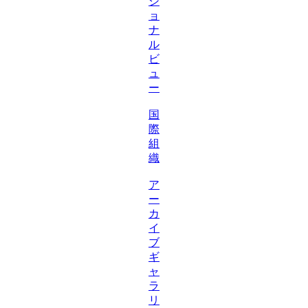
シ
ョ
ナ
ル
ビ
ュ
ー
国
際
組
織
ア
ー
カ
イ
ブ
ギ
ャ
ラ
リ