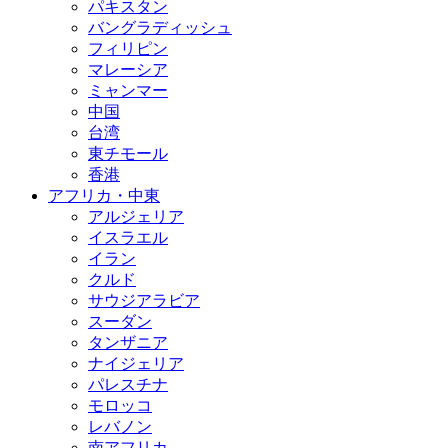
パキスタン
バングラディッシュ
フィリピン
マレーシア
ミャンマー
中国
台湾
東チモール
香港
アフリカ・中東
アルジェリア
イスラエル
イラン
クルド
サウジアラビア
スーダン
タンザニア
ナイジェリア
パレスチナ
モロッコ
レバノン
南アフリカ