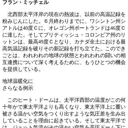
フラン・ミッチェル
日
時
北西部太平洋岸の現在の熱波は、以前の高温記録を
:
粉みじんにした。６月終わりまでに、ワシントン州シ
アトルは40度Ｃに、オレゴン州ポートランドは46度Ｃ
に達した。そしてブリティッシュ・コロンビア州のリ
ットンは、最高49度Ｃとなり、カナダ全土における最
高気温記録を破りその新記録を打ち立てた。このでき
ごとは、われわれの地球の状態とわれわれの闘いの相
互連携について深く考えるために、もうひとつの機会
を提供している。
地球温暖化に
さらなる例示
このヒート・ドームは、太平洋西部の温度がこの何
十年かで東太平洋よりも高くなり、東太平洋上に覆い
被さる温かい空気をつくり出すような気圧差を生み出
していることを理由に起きている。そして東太平洋で
は、ジェット気流がその温かい空気を高圧ドーム下に