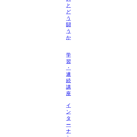
と
ど
う
闘
う
か
学
習
・
連
続
講
座
イ
ン
タ
ー
ナ