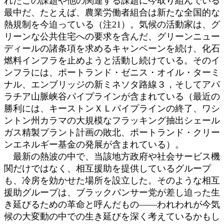
れたこの課題や他の関連する課題に今取り組んでいる
最中だ、たとえば、農業労働者組合は新たな全国的な
熱規制を今迫っている（注21）。気候の活動家は、グ
リーンな公共住宅への要求を含んだ、グリーンニュー
ディールの諸条項を求めるキャンペーンを続け、化石
燃料インフラを止めようと活動し続けている。そのイ
ンフラには、ポートランド・ゼニス・オイル・ターミ
ナル、エンブリッジの新ミネソタ路線３，そしてアパ
ラチア山脈峡谷パイプラインが含まれている（最近の
勝利には、キーストンＸＬパイプラインの終了、ワシ
ントン州カラマの大規模なフラッキング抽出シェール
ガス精製プラント計画の敗北、ポートランド・クリー
ンエネルギー基金の発展が含まれている）。
最新の熱波の中で、当該地方政府や社会サービス機
関だけではなく、相互援助を提供しているグループ
も、冷房を効かせた場所を設立した。そのような相互
援助グループは、ブラックパンサー党が差し迫った生
き延びるための革命と呼んだもの――われわれが今気
候の大変動の中での生き延びを深く考えているかもし