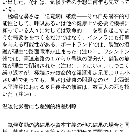
い出した。それは、気候学者の予想に何年も先立って
いる。
極端な暑さは、送電網に破綻――それ自身潜在的可
能性として、呼吸あるいは他の健康上の必要で機械に
頼っている人々に対しては致命的――を引き起こすよ
うな需要ををつくるだけではなく、インフラにも打撃
を与える可能性がある。ポートランドでは、装置の溶
融が理由で路面電車が止まった（注12）。ワシントン
州では、高速道路の１から５号線の部分が、舗装の崩
壊が理由で閉鎖された（注13）。とはいえ、しつこく
繰り返すが、極端さが致命的な湿潤測定示度よりも小
さい時であっても、暑さは健康の問題なのだ。北西部
太平洋岸における６月後半の熱波は、数百人の死を招
いた（注14）。
温暖化影響にも差別的格差明瞭
気候変動の諸結果や資本主義の他の結果の場合と同
様、熱波はまた不平等と公正に関わる問題でもある。