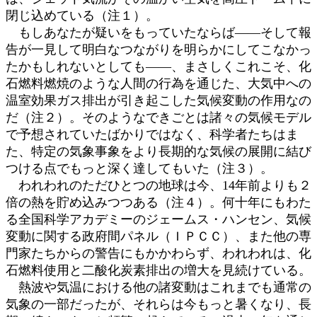
閉じ込めている（注１）。
もしあなたが疑いをもっていたならば――そして報
告が一見して明白なつながりを明らかにしてこなかっ
たかもしれないとしても――、まさしくこれこそ、化
石燃料燃焼のような人間の行為を通じた、大気中への
温室効果ガス排出が引き起こした気候変動の作用なの
だ（注２）。そのようなできごとは諸々の気候モデル
で予想されていたばかりではなく、科学者たちはま
た、特定の気象事象をより長期的な気候の展開に結び
つける点でもっと深く達してもいた（注３）。
われわれのただひとつの地球は今、14年前よりも２
倍の熱を貯め込みつつある（注４）。何十年にもわた
る全国科学アカデミーのジェームス・ハンセン、気候
変動に関する政府間パネル（ＩＰＣＣ）、また他の専
門家たちからの警告にもかかわらず、われわれは、化
石燃料使用と二酸化炭素排出の増大を見続けている。
熱波や気温における他の諸変動はこれまでも通常の
気象の一部だったが、それらは今もっと暑くなり、長