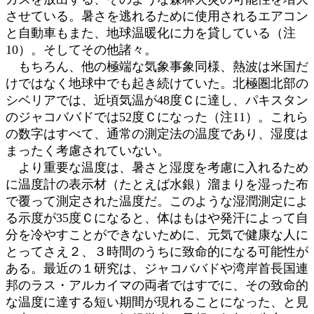
させている。暑さを逃れるために使用されるエアコン
と自動車もまた、地球温暖化に力を貸している（注
10）。そしてその他諸々。
もちろん、他の極端な気象事象同様、熱波は米国だ
けではなく地球中でも起き続けていた。北極圏北部の
シベリアでは、近頃気温が48度Ｃに達し、パキスタン
のジャコババドでは52度Ｃになった（注11）。これら
の数字はすべて、通常の測定法の温度であり、湿度は
まったく考慮されていない。
より重要な温度は、暑さと湿度を考慮に入れるため
に温度計の表示材（たとえば水銀）溜まりを湿った布
で覆って測定された温度だ。このような湿潤測定によ
る示度が35度Ｃになると、体はもはや発汗によって自
分を冷やすことができないために、元気で健康な人に
とってさえ２、３時間のうちに致命的になる可能性が
ある。最近の１研究は、ジャコババドや湾岸首長国連
邦のラス・アルカイマの両者ではすでに、その致命的
な温度に達する短い期間が現れることになった、と見