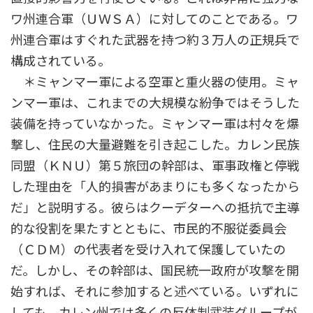
ワ州連合軍（ＵＷＳＡ）に対してのことである。ワ
州連合軍はすぐれた武器を持つ約３万人の正規兵で
構成されている。
＊ミャンマー軍による空軍と重火器の使用。ミャ
ンマー軍は、これまでの大規模な紛争ではそうした
装備を持っていなかった。ミャンマー軍は村々を爆
撃し、住民の大量避難を引き起こした。カレン民族
同盟（ＫＮＵ）第５旅団の幹部は、軍事政権と停戦
した理由を「人的損害があまりにも多くなったから
だ」と説明する。彼らはクーデターへの抵抗で主導
的な役割を果たすとともに、市民的不服従委員会
（ＣＤＭ）の代表者を受け入れて保護していたの
だ。しかし、その幹部は、国民統一政府が攻撃を開
始すれば、それに参加すると述べている。いずれに
しても、カレン州では多くの反体制武装グループが