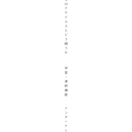
ロ
ナ
ウ
イ
ル
ス
と
ど
う
闘
う
か
学
習
・
連
続
講
座
イ
ン
タ
ー
ナ
シ