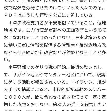
である。学校の新年度が始まる前に、警告として学
校で爆弾を爆発させたのはこういった人々である。
ＰＤＦはこうした行動を公式に非難している。
＊軍事政権支持者が不安を抱いていること。低地
地域では、武力行使が軍部への正面攻撃という形で
おこなわれることはめったにない。軍事政権のため
に働いて軍に情報を提供する情報屋や反対派地方政
府から引き継いだ行政官などが対象となることが多
い。
＊平野部でのゲリラ戦の開始。最近の動きとし
て、サガイン地区やマンダレー地区において、現実
にゲリラ活動が報告されている。『イラワジ』紙が
入手した情報によると、市民的抵抗運動のメンバー
１０００人が、間に合わせの武器を使って一連の連
携した攻撃をおこない、約30人の兵士を殺害したと