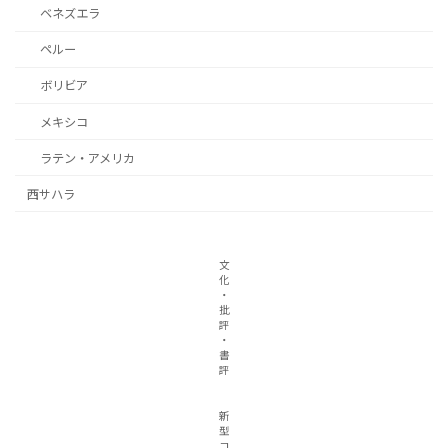
ベネズエラ
ペルー
ボリビア
メキシコ
ラテン・アメリカ
西サハラ
文
化
・
批
評
・
書
評
新
型
コ