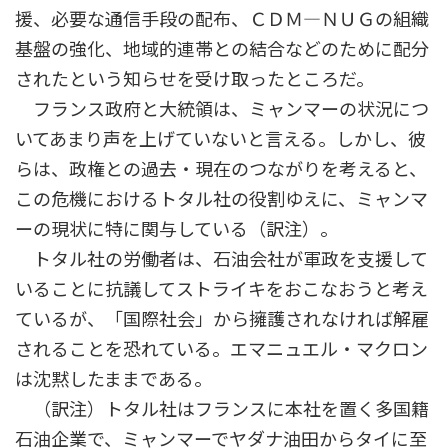
援、必要な通信手段の配布、ＣＤＭ―ＮＵＧの組織
基盤の強化、地域的連帯との結合などのために配分
されたという知らせを受け取ったところだ。
フランス政府と大統領は、ミャンマーの状況につ
いてあまり声を上げていないと言える。しかし、彼
らは、政権との過去・現在のつながりを考えると、
この危機におけるトタル社の役割ゆえに、ミャンマ
ーの現状に特に関与している（訳注）。
トタル社の労働者は、石油会社が軍政を支援して
いることに抗議してストライキをおこなおうと考え
ているが、「国際社会」から擁護されなければ解雇
されることを恐れている。エマニュエル・マクロン
は沈黙したままである。
（訳注）トタル社はフランスに本社を置く多国籍
石油企業で、ミャンマーでヤダナ油田からタイに至