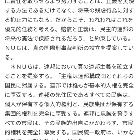
に責任を取らせるよう努力することは、正義を実現
する方法であるだけでなく、将来の残虐行為に対す
る抑止力にもなる。だからこそ、われわれはこれを
優先的任務と考える。賠償と正義は、民主的連邦の
将来の憲法で保証されるだろう」と約束している。
ＮＵＧは、真の国際刑事裁判所の設立を提案してい
る。
＊ＮＵＧは、連邦において真の連邦主義を確立す
ることを提案する。「主権は連邦構成国とそれらの
国民に帰属する。連邦では誰もが基本的人権を完全
に享受する。連邦の先住民であるすべての民族は、
個人が保有する個人的権利と、民族集団が保有する
集団的権利を完全に享受する。連邦に忠誠を誓うす
べての市民は、その民族的出自にかかわらず、市民
的権利を完全に享受する。国民統一政府は、いかな