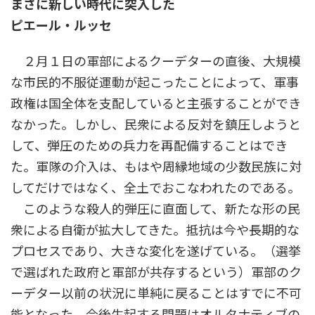
まさに新しい時代に突入した
時
:
ピエール・ルッセ
２月１日の軍部によるクーデターの直後、大規模
な市民的不服従運動が起こったことによって、軍事
政権は国全体を支配していると主張することができ
なかった。しかし、民衆による反対を鎮圧しようと
して、弾圧のための兵力を再配備することはでき
た。軍隊の介入は、もはや周縁地域の少数民族に対
してだけではなく、全土でおこなわれたのである。
このような殺人的弾圧に直面して、新たな形の民
衆による自衛が拡大してきた。抵抗は今や長期的な
プロセスであり、大きな変化を遂げている。（選挙
で選ばれた政府と軍部が共存するという）軍部のク
ーデター以前の状況に単純に戻ることはすでに不可
能となった。今後生起する問題はオルタナティブの