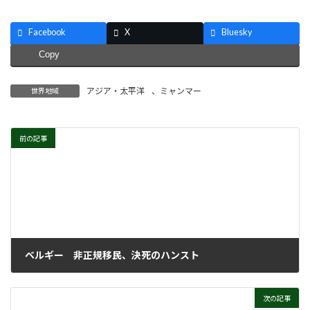
Facebook
X
Bluesky
Copy
アジア・太平洋
、
ミャンマー
世界地域
前の記事
ベルギー 非正規移民、決死のハンスト
2021年8月4日
次の記事