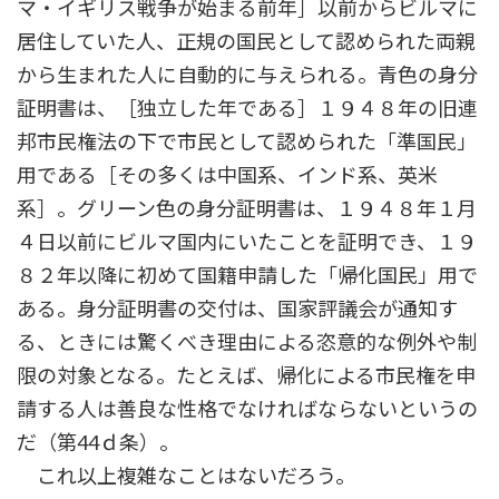
マ・イギリス戦争が始まる前年］以前からビルマに
居住していた人、正規の国民として認められた両親
から生まれた人に自動的に与えられる。青色の身分
証明書は、［独立した年である］１９４８年の旧連
邦市民権法の下で市民として認められた「準国民」
用である［その多くは中国系、インド系、英米
系］。グリーン色の身分証明書は、１９４８年１月
４日以前にビルマ国内にいたことを証明でき、１９
８２年以降に初めて国籍申請した「帰化国民」用で
ある。身分証明書の交付は、国家評議会が通知す
る、ときには驚くべき理由による恣意的な例外や制
限の対象となる。たとえば、帰化による市民権を申
請する人は善良な性格でなければならないというの
だ（第44ｄ条）。
これ以上複雑なことはないだろう。