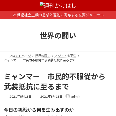
コ
ナ
ン
ビ
テ
ゲ
21世紀社会主義の思想と運動に寄与する左翼ジャーナル
ン
ー
ツ
シ
へ
ョ
世界の闘い
ス
ン
キ
に
ッ
移
プ
動
フロントページ
世界の闘い
アジア・太平洋
ミャンマー 市民的不服従から武装抵抗に至るまで
ミャンマー 市民的不服従から
武装抵抗に至るまで
最
2021年8月18日
2021年8月18日
admin
終
更
今日の挑戦から何を生み出すのか
新
日