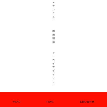
ョ
ナ
ル
ビ
ュ
ー
国
際
組
織
ア
ー
カ
イ
ブ
ギ
ャ
ラ
リ
ー
日本共産党批判
MENU
HOME
お問い合わせ