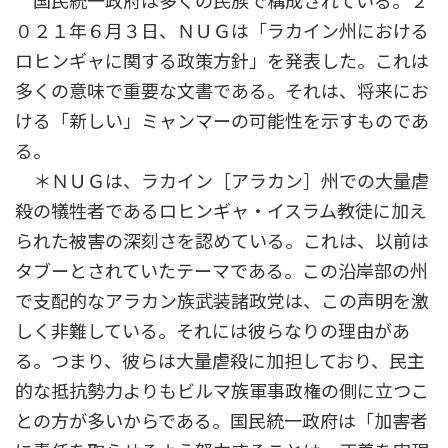
国民統一政府は多くの民族で構成されている。２
０２１年６月３日、ＮＵＧは「ラカイン州における
ロヒンギャに関する政策方針」を発表した。これは
多くの意味で重要な文書である。それは、将来にお
ける「新しい」ミャンマーの可能性を示すものであ
る。
＊ＮＵＧは、ラカイン［アラカン］州での大量虐
殺の犠牲者であるロヒンギャ・イスラム教徒に加え
られた被害の深刻さを認めている。これは、以前は
タブーとされていたテーマである。この沿岸部の州
で支配的なアラカン族武装諸政党は、この声明を激
しく非難している。それには彼らなりの理由があ
る。つまり、彼らは大量虐殺に加担しており、民主
的な抵抗勢力よりもビルマ族軍事政権の側に立つこ
との方が多いからである。国民統一政府は「加害者