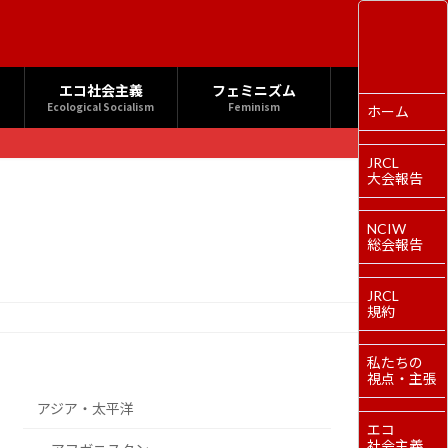
エコ社会主義
フェミニズム
Ecological Socialism
Feminism
ホーム
JRCL
大会報告
NCIW
総会報告
JRCL
規約
私たちの
視点・主張
アジア・太平洋
エコ
社会主義