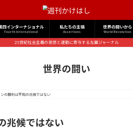
第四インターナショナル
私たちの主張
世界の闘いから
Fourth International
Assertions
World Revolution
21世紀社会主義の思想と運動に寄与する左翼ジャーナル
世界の闘い
バンの勝利は平和の兆候ではない
の兆候ではない