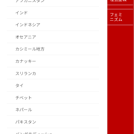
アフガニスタン
インド
フェミ
ニズム
インドネシア
オセアニア
カシミール地方
カナッキー
スリランカ
タイ
チベット
ネパール
パキスタン