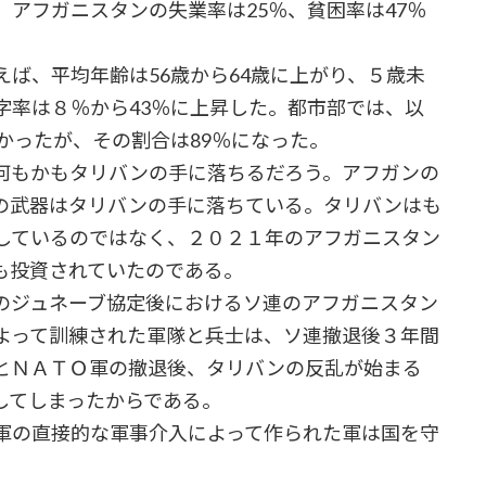
アフガニスタンの失業率は25％、貧困率は47％
。
ば、平均年齢は56歳から64歳に上がり、５歳未
字率は８％から43％に上昇した。都市部では、以
かったが、その割合は89％になった。
何もかもタリバンの手に落ちるだろう。アフガンの
の武器はタリバンの手に落ちている。タリバンはも
しているのではなく、２０２１年のアフガニスタン
も投資されていたのである。
ジュネーブ協定後におけるソ連のアフガニスタン
よって訓練された軍隊と兵士は、ソ連撤退後３年間
とＮＡＴＯ軍の撤退後、タリバンの反乱が始まる
してしまったからである。
軍の直接的な軍事介入によって作られた軍は国を守