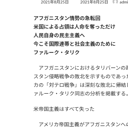
最
2021年8月25日
2021年8月25日
adm
終
更
アフガニスタン情勢の急転回
新
日
米国による占領は人命を奪っただけ
時
:
人民自身の民主主義へ
今こそ国際連帯と社会主義のために
ファルーク・タリク
アフガニスタンにおけるタリバーンの
スタン侵略戦争の敗北を示すものであっ
カの「対テロ戦争」は深刻な敗北に帰結
ァルーク・タリク同志の分析を掲載する
米帝国主義はすべて失った
アメリカ帝国主義がアフガニスタンへの