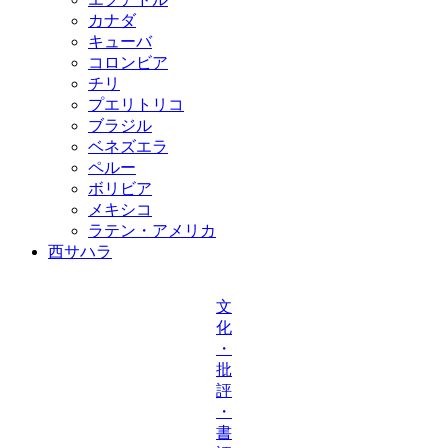
カナダ
キューバ
コロンビア
チリ
プエリトリコ
ブラジル
ベネズエラ
ペルー
ボリビア
メキシコ
ラテン・アメリカ
西サハラ
文
化
・
批
評
・
書