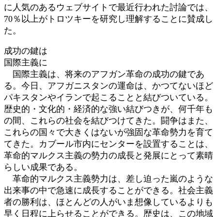
に人気のあるウェブサイトで最近行われた討論では、
70％以上がトロツキーを研究し理解することに賛成し
た。
成功の鍵は
国際主義に
国際主義は、将来のアフガン革命の成功の鍵であ
る。今日、アフガニスタンの運命は、かつてないほど
パキスタンやイランで起こることと結びついている。
歴史的・文化的・経済的な強い結びつきが、何千年も
の間、これらの社会を結びつけてきた。闘争はまた、
これらの国々で大きくはないが強固な革命勢力を育て
てきた。カブール市内にセンターを設置することは、
革命的マルクス主義の勢力の成長と発展にとって素晴
らしい成果である。
革命的マルクス主義勢力は、差し迫った嵐のような
出来事の中で急速に成長することができる。社会主義
者の勝利は、ほとんどの人がいま想像しているよりも
早く日程に上らせることができる。歴史は、この地域