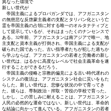
異なった環境で
新しい世代が
帝国主義によるプロパガンダでは、アフガニスタン
の無慈悲な反啓蒙主義者の支配とタリバン化という亡
霊を帝国主義の占領に対する唯一のオルタナティブと
して提示しているが、それはまったくのナンセンスで
ある。32年前、アフガニスタンは南アジアで唯一、地
主支配と資本主義が打倒され、帝国主義による支配が
破られた国であった。古い指導者たちが犯した過ちか
ら学ぶならば、アフガニスタンの若者と労働者の新し
い世代は、はるかに高度なレベルで社会主義革命を遂
行することができるだろう。
帝国主義の侵略と宗教的偏見による古い時代遅れの
システムの復活は、アフガニスタン社会に災いをもた
らした。新しい世代は、悲惨な状況の中で育ってき
た。彼らは、専制政治・搾取・苦役の学校で育った。
しかし、この苦しみに耐えることは、アフガニスタン
人民の必然的な運命ではない。新しい世代は、革命的
な結論に向かって進んでいる。アフガニスタンの若者