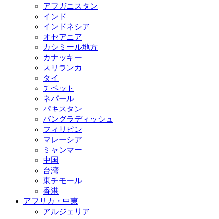
アフガニスタン
インド
インドネシア
オセアニア
カシミール地方
カナッキー
スリランカ
タイ
チベット
ネパール
パキスタン
バングラディッシュ
フィリピン
マレーシア
ミャンマー
中国
台湾
東チモール
香港
アフリカ・中東
アルジェリア