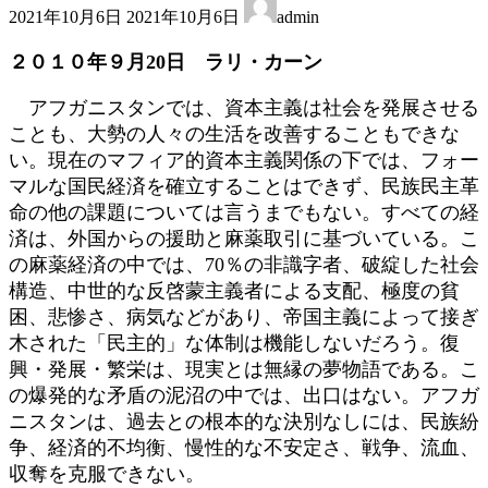
2021年10月6日
2021年10月6日
admin
終
更
２０１０年９月20日 ラリ・カーン
新
日
アフガニスタンでは、資本主義は社会を発展させる
時
ことも、大勢の人々の生活を改善することもできな
:
い。現在のマフィア的資本主義関係の下では、フォー
マルな国民経済を確立することはできず、民族民主革
命の他の課題については言うまでもない。すべての経
済は、外国からの援助と麻薬取引に基づいている。こ
の麻薬経済の中では、70％の非識字者、破綻した社会
構造、中世的な反啓蒙主義者による支配、極度の貧
困、悲惨さ、病気などがあり、帝国主義によって接ぎ
木された「民主的」な体制は機能しないだろう。復
興・発展・繁栄は、現実とは無縁の夢物語である。こ
の爆発的な矛盾の泥沼の中では、出口はない。アフガ
ニスタンは、過去との根本的な決別なしには、民族紛
争、経済的不均衡、慢性的な不安定さ、戦争、流血、
収奪を克服できない。