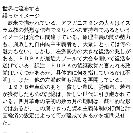
世界に流布する
誤ったイメージ
欧米で描かれている、アフガニスタンの人々はイス
ラム教の熱烈な信者でタリバンの支持者であるという
イメージは完全に間違っている。原理主義の闇の勢力
も、腐敗した自由民主主義者も、大衆にとっては何の
魅力もない。しかし、左派勢力の大きな復活の兆しが
ある。ＰＤＰＡが最近カブールで大会を開いて復活を
遂げている［訳注：ＰＤＰＡの後継政党と言われる政
党はいくつかあるが、具体的に何を指しているかは不
明］。また、他の左派政党も活動を再開している。
１９７８年革命のあと、貧しい農民、労働者、若者
が獲得したものの記憶は、新しい世代に引き継がれて
いる。四月革命の最初の数カ月の期間は、戯画的な形
ではあるが、この腐りきった資本主義体制の打倒と計
画経済の設定によって何が達成できるかを垣間見せ
た。