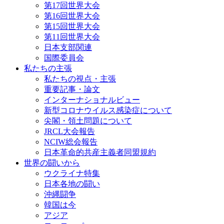
第17回世界大会
第16回世界大会
第15回世界大会
第11回世界大会
日本支部関連
国際委員会
私たちの主張
私たちの視点・主張
重要記事・論文
インターナショナルビュー
新型コロナウイルス感染症について
尖閣・領土問題について
JRCL大会報告
NCIW総会報告
日本革命的共産主義者同盟規約
世界の闘いから
ウクライナ特集
日本各地の闘い
沖縄闘争
韓国は今
アジア