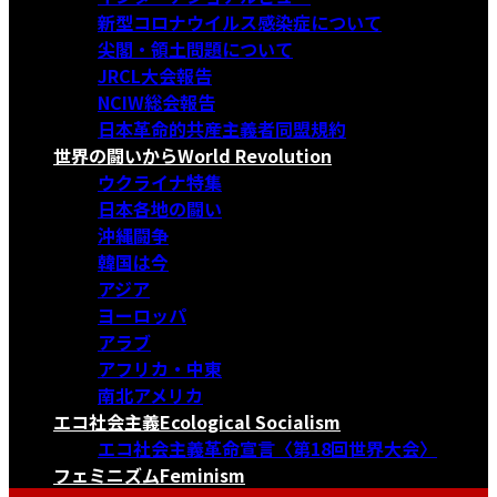
新型コロナウイルス感染症について
尖閣・領土問題について
JRCL大会報告
NCIW総会報告
日本革命的共産主義者同盟規約
世界の闘いから
World Revolution
ウクライナ特集
日本各地の闘い
沖縄闘争
韓国は今
アジア
ヨーロッパ
アラブ
アフリカ・中東
南北アメリカ
エコ社会主義
Ecological Socialism
エコ社会主義革命宣言〈第18回世界大会〉
フェミニズム
Feminism