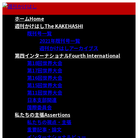
コ
ナ
ン
ビ
ホーム
Home
テ
ゲ
ン
ー
週刊かけはし
The KAKEHASHI
ツ
シ
既刊号一覧
へ
ョ
2021年既刊号一覧
ス
ン
週刊かけはしアーカイブス
キ
に
第四インターナショナル
Fourth International
ッ
移
第18回世界大会
プ
動
第17回世界大会
第16回世界大会
第15回世界大会
第11回世界大会
日本支部関連
国際委員会
私たちの主張
Assertions
私たちの視点・主張
重要記事・論文
インターナショナルビュー