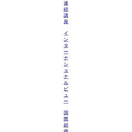
連
続
講
座
イ
ン
タ
ー
ナ
シ
ョ
ナ
ル
ビ
ュ
ー
国
際
組
織