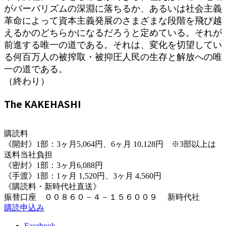
がバーバリズムの深淵に落ちるか、あるいは社会主義
革命によって資本主義発展のさまざまな段階を飛び越
えるかのどちらかになるだろうと定めている。それが
前進する唯一の道である。それは、変化を切望してい
る何百万人の被搾取・被抑圧人民の生存と解放への唯
一の道である。
（終わり）
The KAKEHASHI
購読料
《開封》1部：3ヶ月5,064円、6ヶ月 10,128円 ※3部以上は
送料当社負担
《密封》1部：3ヶ月6,088円
《手渡》1部：1ヶ月 1,520円、3ヶ月 4,560円
《購読料・新時代社直送》
振替口座 ００８６０－４－１５６００９ 新時代社
購読申込み
Facebook