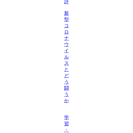
評
新
型
コ
ロ
ナ
ウ
イ
ル
ス
と
ど
う
闘
う
か
学
習
・