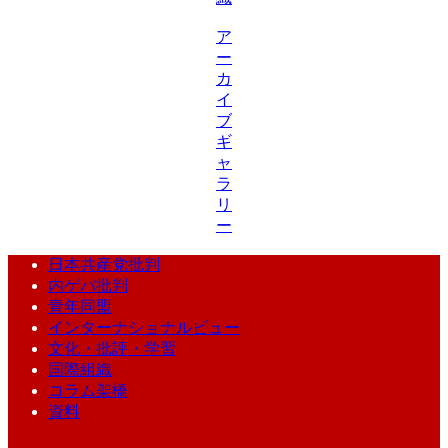
ア
ー
カ
イ
ブ
ギ
ャ
ラ
リ
ー
日本共産党批判
内ゲバ批判
青年同盟
インターナショナルビュー
文化・批評・学習
国際組織
コラム架橋
資料