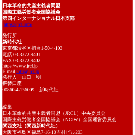
日本革命的共産主義者同盟
国際主義労働者全国協議会
第四インターナショナル日本支部
https://jrcl.info/
発行所
新時代社
東京都渋谷区初台1-50-4-103
電話 03-3372-9401
FAX 03-3372-9402
https://www.jrcl.jp
E-mail
info@jrcl.jp
発行人 山口 明
振替口座
00860-4-156009 新時代社
編集
日本革命的共産主義者同盟（JRCL）中央委員会
国際主義労働者全国協議会（NCIW）全国運営委員会
関西支社（関西新時代社）
大阪市福島区福島7-16-10吉村ビル203